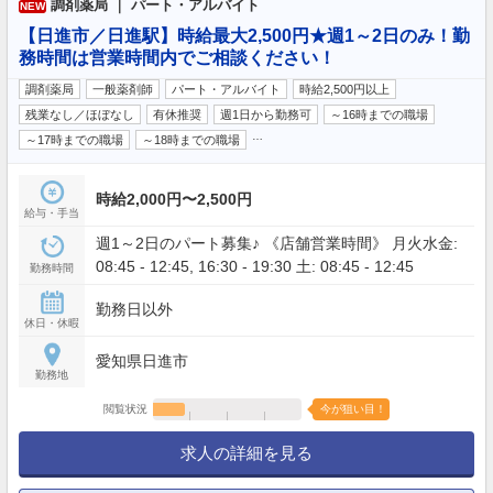
調剤薬局 ｜ パート・アルバイト
NEW
【日進市／日進駅】時給最大2,500円★週1～2日のみ！勤
務時間は営業時間内でご相談ください！
調剤薬局
一般薬剤師
パート・アルバイト
時給2,500円以上
残業なし／ほぼなし
有休推奨
週1日から勤務可
～16時までの職場
…
～17時までの職場
～18時までの職場
時給2,000円〜2,500円
給与・手当
週1～2日のパート募集♪ 《店舗営業時間》 月火水金:
08:45 - 12:45, 16:30 - 19:30 土: 08:45 - 12:45
勤務時間
勤務日以外
休日・休暇
愛知県日進市
勤務地
閲覧状況
今が狙い目！
求人の詳細を見る