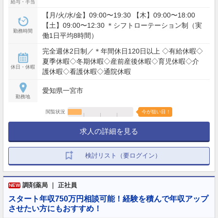
給与・手当
【月/火/水/金】09:00〜19:30 【木】09:00〜18:00
【土】09:00〜12:30 ＊シフトローテーション制（実
勤務時間
働1日平均8時間）
完全週休2日制／＊年間休日120日以上 ◇有給休暇◇
夏季休暇◇冬期休暇◇産前産後休暇◇育児休暇◇介
休日・休暇
護休暇◇看護休暇◇通院休暇
愛知県一宮市
勤務地
閲覧状況
今が狙い目！
求人の詳細を見る
検討リスト（要ログイン）
調剤薬局 ｜ 正社員
NEW
スタート年収750万円相談可能！経験を積んで年収アップ
させたい方にもおすすめ！