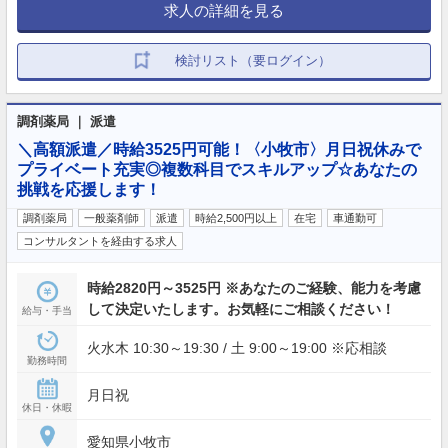
求人の詳細を見る
検討リスト（要ログイン）
調剤薬局 ｜ 派遣
＼高額派遣／時給3525円可能！〈小牧市〉月日祝休みで
プライベート充実◎複数科目でスキルアップ☆あなたの
挑戦を応援します！
調剤薬局
一般薬剤師
派遣
時給2,500円以上
在宅
車通勤可
コンサルタントを経由する求人
時給2820円～3525円 ※あなたのご経験、能力を考慮
して決定いたします。お気軽にご相談ください！
給与・手当
火水木 10:30～19:30 / 土 9:00～19:00 ※応相談
勤務時間
月日祝
休日・休暇
愛知県小牧市