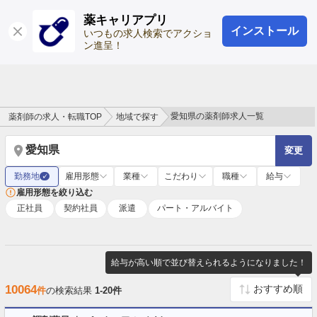
薬キャリアプリ
インストール
ログイン
会員登録
いつもの求人検索でアクショ
ン進呈！
愛知県の薬剤師求人一覧
薬剤師の求人・転職TOP
地域で探す
愛知県
変更
勤務地
雇用形態
業種
こだわり
職種
給与
✓
雇用形態を絞り込む
正社員
契約社員
派遣
パート・アルバイト
給与が高い順で並び替えられるようになりました！
10064
件
の検索結果
1-20件