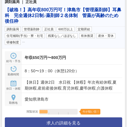
調剤薬局 ｜ 正社員
【破格！】高年収800万円可！津島市【管理薬剤師】耳鼻
科 完全週休2日制♪薬剤師２名体制 管薬が高齢のため
後任枠
調剤薬局
管理薬剤師
正社員
600万以上
定期昇給
住宅補助(手当)・寮・社宅
残業なし／ほぼなし
有休推奨
産休・育休
…
研修制度
年収650万円〜800万円
給与・手当
8：50〜19：00（休憩120分）
勤務時間
【休日】週休2日 水日祝 【休暇】年次有給休暇,夏
期休暇,産前産後休暇,育児休暇,慶弔休暇,介護休暇
休日・休暇
愛知県津島市
勤務地
閲覧状況
今が狙い目！
求人の詳細を見る