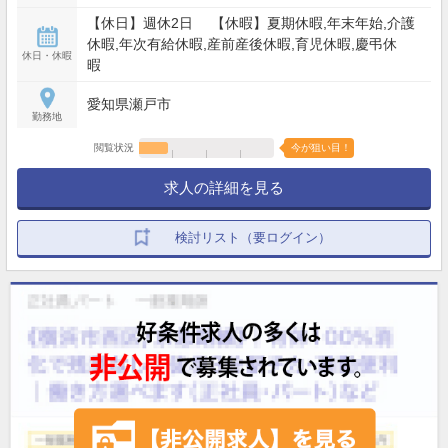
【休日】週休2日 【休暇】夏期休暇,年末年始,介護
休暇,年次有給休暇,産前産後休暇,育児休暇,慶弔休
休日・休暇
暇
愛知県瀬戸市
勤務地
閲覧状況
今が狙い目！
求人の詳細を見る
検討リスト（要ログイン）