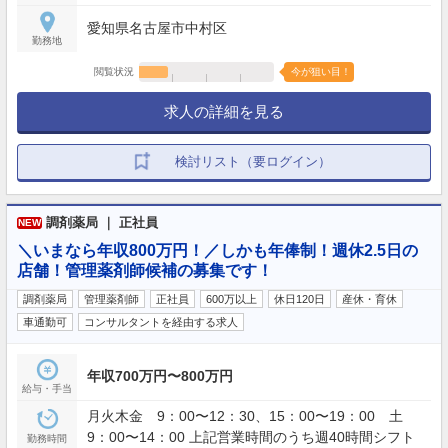
愛知県名古屋市中村区
勤務地
閲覧状況
今が狙い目！
求人の詳細を見る
検討リスト（要ログイン）
調剤薬局 ｜ 正社員
NEW
＼いまなら年収800万円！／しかも年俸制！週休2.5日の
店舗！管理薬剤師候補の募集です！
調剤薬局
管理薬剤師
正社員
600万以上
休日120日
産休・育休
車通勤可
コンサルタントを経由する求人
年収700万円〜800万円
給与・手当
月火木金 9：00〜12：30、15：00〜19：00 土
9：00〜14：00 上記営業時間のうち週40時間シフト
勤務時間