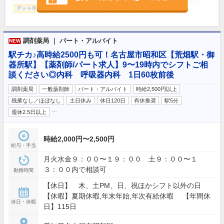
調剤薬局 ｜ パート・アルバイト
NEW
駅チカ♪高時給2500円も可！名古屋市昭和区【荒畑駅・御
器所駅】【薬剤師/パート求人】9〜19時内でシフトご相
談ください◎内科 呼吸器内科 1日60枚前後
調剤薬局
一般薬剤師
パート・アルバイト
時給2,500円以上
残業なし／ほぼなし
土日休み
休日120日
有休推奨
駅5分
…
週休2.5日以上
時給2,000円〜2,500円
給与・手当
月火水金９：００〜１９：００ 土９：００〜１
３：００内で相談可
勤務時間
【休日】 木、土PM、日、祝ほかシフト以外の日
【休暇】夏期休暇,年末年始,年次有給休暇 【年間休
休日・休暇
日】115日