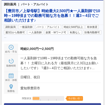
調剤薬局 ｜ パート・アルバイト
【豊田市／上挙母駅】時給最大2,500円★一人薬剤師で10
時～19時頃までの勤務可能な方を急募！！週3～4日でご
相談いただけます♪
調剤薬局
一般薬剤師
パート・アルバイト
時給2,500円以上
有休推奨
週3日から勤務可
一人薬剤師
副業・Wワーク可
転勤なし
扶養内勤務可
…
時給2,000円〜2,500円
給与・手当
一人薬剤師で10時～19時頃までの勤務可能な方を急
募！！ 土曜日に入れる方（最低限月に2,3日はお願い
勤務時間
したいです） └週3～4日でご相談いただけます♪
《店舗営業時間》 月火木金: 09:00 - 19:00 土: 09:00
日曜日、祝日
- 12:30
休日・休暇
愛知県豊田市
勤務地
閲覧状況
今が狙い目！