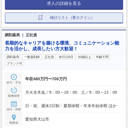
求人の詳細を見る
検討リスト（要ログイン）
調剤薬局 ｜ 正社員
長期的なキャリアを築ける環境、コミュニケーション能
力を活かし、成長したい方大歓迎！
調剤薬局
一般薬剤師
正社員
休日120日
60歳以上
年齢不問
ブランク可
年収480万円〜700万円
給与・手当
月火水木金／9：00～18：00、土／9：00～13：00
勤務時間
日・祝、週休2日制・夏期休暇・年末年始休暇 ほか
休日・休暇
愛知県犬山市
勤務地