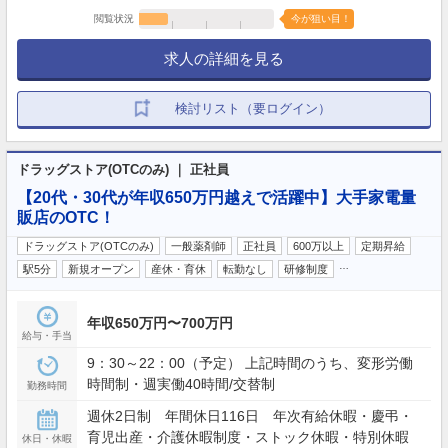
閲覧状況
今が狙い目！
求人の詳細を見る
検討リスト（要ログイン）
ドラッグストア(OTCのみ) ｜ 正社員
【20代・30代が年収650万円越えで活躍中】大手家電量
販店のOTC！
ドラッグストア(OTCのみ)
一般薬剤師
正社員
600万以上
定期昇給
…
駅5分
新規オープン
産休・育休
転勤なし
研修制度
年収650万円〜700万円
給与・手当
9：30～22：00（予定） 上記時間のうち、変形労働
時間制・週実働40時間/交替制
勤務時間
週休2日制 年間休日116日 年次有給休暇・慶弔・
育児出産・介護休暇制度・ストック休暇・特別休暇
休日・休暇