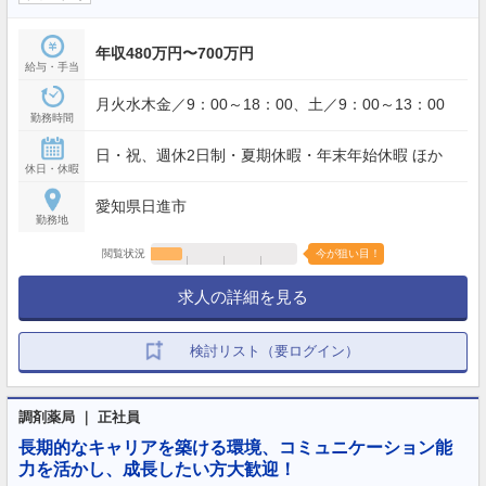
年収480万円〜700万円
給与・手当
月火水木金／9：00～18：00、土／9：00～13：00
勤務時間
日・祝、週休2日制・夏期休暇・年末年始休暇 ほか
休日・休暇
愛知県日進市
勤務地
閲覧状況
今が狙い目！
求人の詳細を見る
検討リスト（要ログイン）
調剤薬局 ｜ 正社員
長期的なキャリアを築ける環境、コミュニケーション能
力を活かし、成長したい方大歓迎！