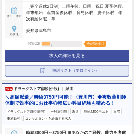
（完全週休2日制）土曜午後、日曜、祝日 夏季休暇、
年末年始、産前産後休暇、育児休暇、慶弔休暇、年
休日・休暇
次有給休暇、等
愛知県津島市
勤務地
閲覧状況
今が狙い目！
求人の詳細を見る
検討リスト（要ログイン）
ドラッグストア(調剤併設) ｜ 派遣
NEW
＼高額派遣／時給3750円可能！〈豊川市〉◆複数薬剤師
体制で効率的にお仕事◎幅広い科目経験も積める！
ドラッグストア(調剤併設)
一般薬剤師
派遣
時給2,500円以上
在宅
車通勤可
コンサルタントを経由する求人
時給3000円～3750円 ※あなたのご経験、能力を考慮