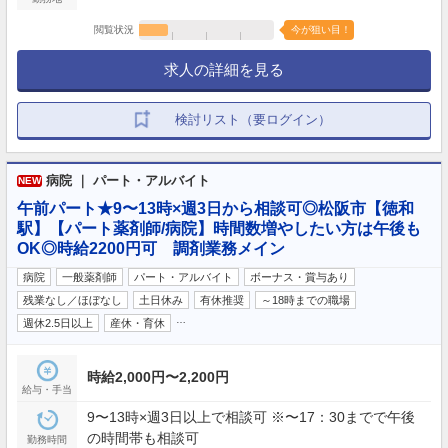
閲覧状況
今が狙い目！
求人の詳細を見る
検討リスト（要ログイン）
病院 ｜ パート・アルバイト
NEW
午前パート★9〜13時×週3日から相談可◎松阪市【徳和
駅】【パート薬剤師/病院】時間数増やしたい方は午後も
OK◎時給2200円可 調剤業務メイン
病院
一般薬剤師
パート・アルバイト
ボーナス・賞与あり
残業なし／ほぼなし
土日休み
有休推奨
～18時までの職場
…
週休2.5日以上
産休・育休
時給2,000円〜2,200円
給与・手当
9〜13時×週3日以上で相談可 ※〜17：30までで午後
の時間帯も相談可
勤務時間