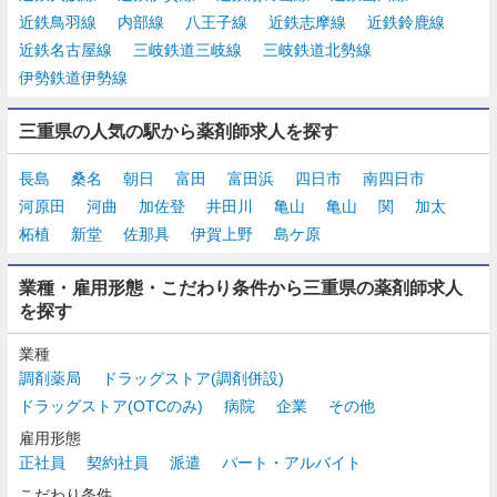
近鉄鳥羽線
内部線
八王子線
近鉄志摩線
近鉄鈴鹿線
近鉄名古屋線
三岐鉄道三岐線
三岐鉄道北勢線
伊勢鉄道伊勢線
三重県の人気の駅から薬剤師求人を探す
長島
桑名
朝日
富田
富田浜
四日市
南四日市
河原田
河曲
加佐登
井田川
亀山
亀山
関
加太
柘植
新堂
佐那具
伊賀上野
島ケ原
業種・雇用形態・こだわり条件から三重県の薬剤師求人
を探す
業種
調剤薬局
ドラッグストア(調剤併設)
ドラッグストア(OTCのみ)
病院
企業
その他
雇用形態
正社員
契約社員
派遣
パート・アルバイト
こだわり条件