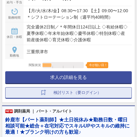
給与・手当
【月/火/水/木/金】08:30〜17:30 【土】09:00〜12:00
＊シフトローテーション制（週平均40時間）
勤務時間
完全週休2日制／＊年間休日124日以上 ◇有給休暇◇
夏季休暇◇年末年始休暇◇慶弔休暇◇特別休暇◇産
休日・休暇
前産後休暇◇育児休暇◇介護休暇
三重県津市
勤務地
閲覧状況
今が狙い目！
求人の詳細を見る
検討リスト（要ログイン）
調剤薬局 ｜ パート・アルバイト
NEW
鈴鹿市【パート薬剤師】★土日祝休み★勤務日数・曜日
相談可能★総合＋在宅対応でスキルUPやスキルの維持に
最適！★ブランク明けの方も歓迎♪