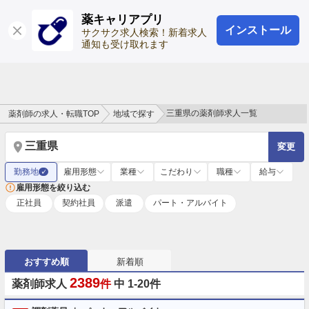
薬キャリアプリ
インストール
ログイン
会員登録
サクサク求人検索！新着求人
通知も受け取れます
三重県の薬剤師求人一覧
薬剤師の求人・転職TOP
地域で探す
三重県
変更
勤務地
雇用形態
業種
こだわり
職種
給与
✓
雇用形態を絞り込む
正社員
契約社員
派遣
パート・アルバイト
おすすめ順
新着順
2389
薬剤師求人
件
中 1-20件