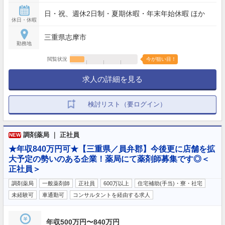
日・祝、週休2日制・夏期休暇・年末年始休暇 ほか
休日・休暇
三重県志摩市
勤務地
閲覧状況
今が狙い目！
求人の詳細を見る
検討リスト（要ログイン）
調剤薬局 ｜ 正社員
NEW
★年収840万円可★【三重県／員弁郡】今後更に店舗を拡
大予定の勢いのある企業！薬局にて薬剤師募集です◎＜
正社員＞
調剤薬局
一般薬剤師
正社員
600万以上
住宅補助(手当)・寮・社宅
未経験可
車通勤可
コンサルタントを経由する求人
年収500万円〜840万円