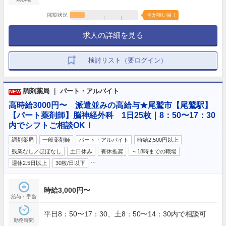
閲覧状況
今が狙い目！
求人の詳細を見る
検討リスト（要ログイン）
調剤薬局 ｜ パート・アルバイト
NEW
高時給3000円〜 派遣並みの高給与★尾鷲市【尾鷲駅】
【パート薬剤師】脳神経外科 1日25枚｜8：50〜17：30
内でシフトご相談OK！
調剤薬局
一般薬剤師
パート・アルバイト
時給2,500円以上
残業なし／ほぼなし
土日休み
有休推奨
～18時までの職場
…
週休2.5日以上
30枚/日以下
時給3,000円〜
給与・手当
平日8：50〜17：30、土8：50〜14：30内で相談可
勤務時間