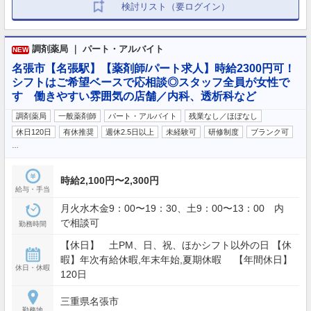
検討リスト（要ログイン）
調剤薬局 ｜ パート・アルバイト
NEW
名張市【名張駅】【薬剤師/パート求人】時給2300円可！
シフトはご希望ベースで応相談◎スタッフ全員が女性で
す 働きやすい雰囲気の店舗／内科、透析科など
調剤薬局
一般薬剤師
パート・アルバイト
残業なし／ほぼなし
休日120日
有休推奨
週休2.5日以上
未経験可
研修制度
ブランク可
…
時給2,100円〜2,300円
給与・手当
月火水木金9：00〜19：30、土9：00〜13：00 内
で相談可
勤務時間
【休日】 土PM、日、祝、ほかシフト以外の日 【休
暇】年次有給休暇,年末年始,夏期休暇 【年間休日】
休日・休暇
120日
三重県名張市
勤務地