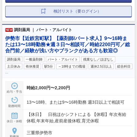
検討リスト（要ログイン）
調剤薬局 ｜ パート・アルバイト
NEW
伊勢市【近鉄宮町駅】【薬剤師/パート求人】9〜16時ま
たは13〜18時勤務★週３日〜相談可／時給2200円可／総
合門前／経験が浅い方やブランクがある方も歓迎◎
調剤薬局
一般薬剤師
パート・アルバイト
残業なし／ほぼなし
土日休み
有休推奨
駅5分
～18時までの職場
週休2.5日以上
総合科目
…
時給2,000円〜2,200円
給与・手当
13〜18時、または9〜16時勤務 週3日以上で相談可
勤務時間
【休日】 日祝ほかシフトによる 【休暇】年次有給
休暇,年末年始,産前産後休暇,育児休暇
休日・休暇
三重県伊勢市
勤務地