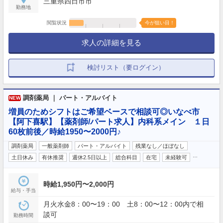
三重県四日市市
勤務地
閲覧状況
今が狙い目！
求人の詳細を見る
検討リスト（要ログイン）
調剤薬局 ｜ パート・アルバイト
NEW
増員のためシフトはご希望ベースで相談可◎いなべ市
【阿下喜駅】【薬剤師/パート求人】内科系メイン １日
60枚前後／時給1950〜2000円♪
調剤薬局
一般薬剤師
パート・アルバイト
残業なし／ほぼなし
…
土日休み
有休推奨
週休2.5日以上
総合科目
在宅
未経験可
時給1,950円〜2,000円
給与・手当
月火水金8：00〜19：00 土8：00〜12：00内で相
談可
勤務時間