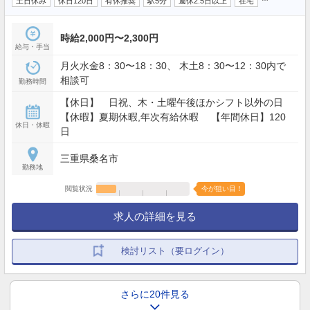
土日休み
休日120日
有休推奨
駅5分
週休2.5日以上
在宅
時給2,000円〜2,300円
給与・手当
月火水金8：30〜18：30、 木土8：30〜12：30内で
相談可
勤務時間
【休日】 日祝、木・土曜午後ほかシフト以外の日
【休暇】夏期休暇,年次有給休暇 【年間休日】120
休日・休暇
日
三重県桑名市
勤務地
閲覧状況
今が狙い目！
求人の詳細を見る
検討リスト（要ログイン）
さらに20件見る