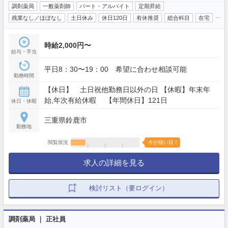
調剤薬局
一般薬剤師
パート・アルバイト
定期昇給
…
残業なし／ほぼなし
土日休み
休日120日
有休推奨
総合科目
在宅
時給2,000円〜
給与・手当
平日8：30〜19：00 希望に合わせ相談可能
勤務時間
【休日】 土日祝他勤務日以外の日 【休暇】年末年
始,年次有給休暇 【年間休日】121日
休日・休暇
三重県鈴鹿市
勤務地
閲覧状況
今が狙い目！
求人の詳細を見る
検討リスト（要ログイン）
調剤薬局 ｜ 正社員