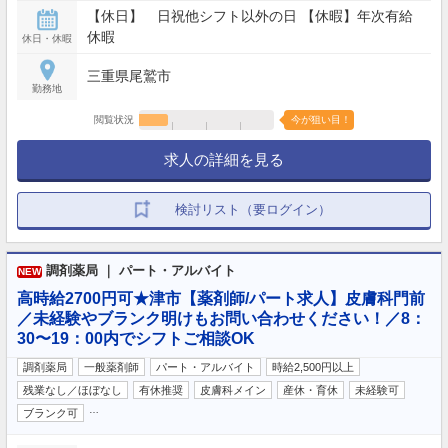
【休日】 日祝他シフト以外の日 【休暇】年次有給
休暇
休日・休暇
三重県尾鷲市
勤務地
閲覧状況
今が狙い目！
求人の詳細を見る
検討リスト（要ログイン）
調剤薬局 ｜ パート・アルバイト
NEW
高時給2700円可★津市【薬剤師/パート求人】皮膚科門前
／未経験やブランク明けもお問い合わせください！／8：
30〜19：00内でシフトご相談OK
調剤薬局
一般薬剤師
パート・アルバイト
時給2,500円以上
残業なし／ほぼなし
有休推奨
皮膚科メイン
産休・育休
未経験可
…
ブランク可