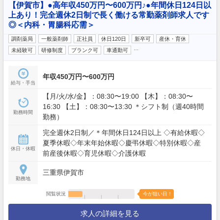
【伊賀市】●高年収450万円〜600万円♪●年間休日124日以
上あり！完全週休2日制で長く働ける常勤薬剤師求人です
◎＜内科・胃腸科応需＞
調剤薬局
一般薬剤師
正社員
休日120日
新卒可
産休・育休
…
未経験可
研修制度
ブランク可
車通勤可
年収450万円〜600万円
給与・手当
【月/火/水/金】：08:30〜19:00 【木】：08:30〜
16:30 【土】：08:30〜13:30 ＊シフト制（週40時間
勤務時間
勤務）
完全週休2日制／＊年間休日124日以上 ◇有給休暇◇
夏季休暇◇年末年始休暇◇慶弔休暇◇特別休暇◇産
休日・休暇
前産後休暇◇育児休暇◇介護休暇
三重県伊賀市
勤務地
閲覧状況
今が狙い目！
求人の詳細を見る