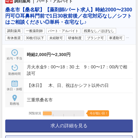
調剤薬局 ｜ パート・アルバイト
NEW
桑名市【桑名駅】【薬剤師/パート求人】時給2000〜2300
円可◎耳鼻科門前で1日30枚前後／在宅対応なし／シフト
はご相談ください◎単科・在宅なし♪
調剤薬局
一般薬剤師
パート・アルバイト
残業なし／ほぼなし
…
有休推奨
30枚/日以下
未経験可
研修制度
ブランク可
車通勤可
時給2,000円〜2,300円
給与・手当
月火水金9：00〜18：30 土 9：00〜17：00内で相
談可
勤務時間
【休日】 木、日、祝ほかシフト以外の日
休日・休暇
三重県桑名市
勤務地
閲覧状況
今が狙い目！
求人の詳細を見る