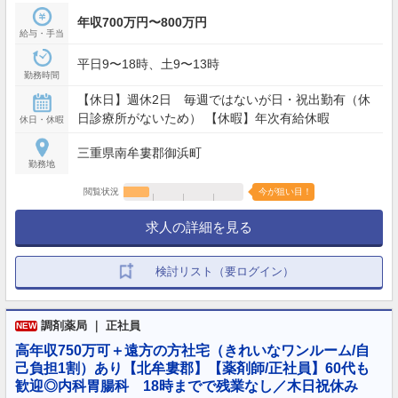
年収700万円〜800万円
給与・手当
平日9〜18時、土9〜13時
勤務時間
【休日】週休2日 毎週ではないが日・祝出勤有（休
日診療所がないため） 【休暇】年次有給休暇
休日・休暇
三重県南牟婁郡御浜町
勤務地
閲覧状況
今が狙い目！
求人の詳細を見る
検討リスト（要ログイン）
調剤薬局 ｜ 正社員
NEW
高年収750万可＋遠方の方社宅（きれいなワンルーム/自
己負担1割）あり【北牟婁郡】【薬剤師/正社員】60代も
歓迎◎内科胃腸科 18時までで残業なし／木日祝休み