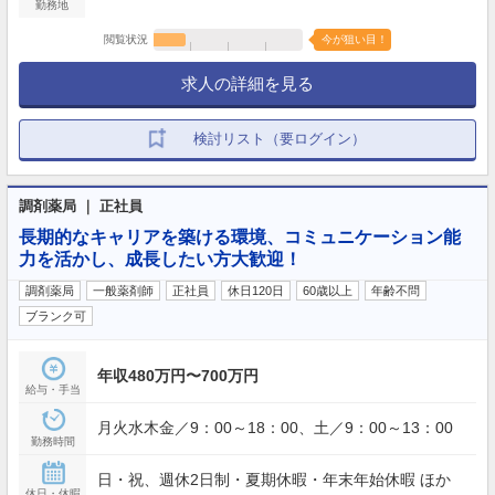
勤務地
閲覧状況
今が狙い目！
求人の詳細を見る
検討リスト（要ログイン）
調剤薬局 ｜ 正社員
長期的なキャリアを築ける環境、コミュニケーション能
力を活かし、成長したい方大歓迎！
調剤薬局
一般薬剤師
正社員
休日120日
60歳以上
年齢不問
ブランク可
年収480万円〜700万円
給与・手当
月火水木金／9：00～18：00、土／9：00～13：00
勤務時間
日・祝、週休2日制・夏期休暇・年末年始休暇 ほか
休日・休暇