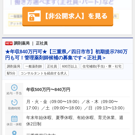
調剤薬局 ｜ 正社員
NEW
★年収840万円可★【三重県／四日市市】初期提示780万
円も可！管理薬剤師候補の募集です＜正社員＞
調剤薬局
一般薬剤師
正社員
600万以上
住宅補助(手当)・寮・社宅
駅5分
コンサルタントを経由する求人
年収500万円〜840万円
給与・手当
月・火・金（09:00〜19:00）／水・木（09:00〜
17:00）／土（09:00〜18:00）／日（09:13〜13:00）
勤務時間
年末年始休暇、夏季休暇、有給休暇、育児休業、週
休2日制
休日・休暇