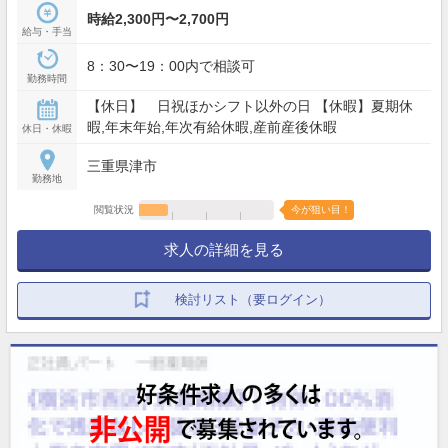
時給2,300円〜2,700円
給与・手当
8：30〜19：00内で相談可
勤務時間
【休日】 日祝ほかシフト以外の日 【休暇】夏期休
暇,年末年始,年次有給休暇,産前産後休暇
休日・休暇
三重県津市
勤務地
閲覧状況
今が狙い目！
求人の詳細を見る
検討リスト（要ログイン）