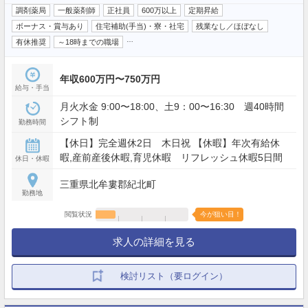
調剤薬局
一般薬剤師
正社員
600万以上
定期昇給
ボーナス・賞与あり
住宅補助(手当)・寮・社宅
残業なし／ほぼなし
…
有休推奨
～18時までの職場
年収600万円〜750万円
給与・手当
月火水金 9:00〜18:00、土9：00〜16:30 週40時間
シフト制
勤務時間
【休日】完全週休2日 木日祝 【休暇】年次有給休
暇,産前産後休暇,育児休暇 リフレッシュ休暇5日間
休日・休暇
三重県北牟婁郡紀北町
勤務地
閲覧状況
今が狙い目！
求人の詳細を見る
検討リスト（要ログイン）