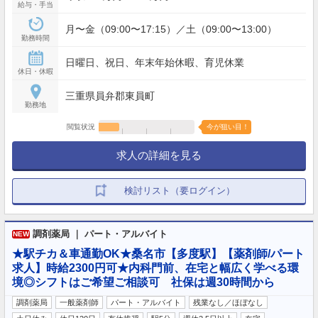
給与・手当
月〜金（09:00〜17:15）／土（09:00〜13:00）
勤務時間
日曜日、祝日、年末年始休暇、育児休業
休日・休暇
三重県員弁郡東員町
勤務地
閲覧状況
今が狙い目！
求人の詳細を見る
検討リスト（要ログイン）
調剤薬局 ｜ パート・アルバイト
NEW
★駅チカ＆車通勤OK★桑名市【多度駅】【薬剤師/パート
求人】時給2300円可★内科門前、在宅と幅広く学べる環
境◎シフトはご希望ご相談可 社保は週30時間から
調剤薬局
一般薬剤師
パート・アルバイト
残業なし／ほぼなし
…