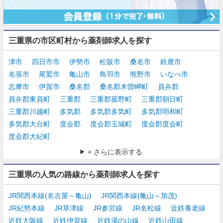
三重県の市区町村から薬剤師求人を探す
津市
四日市市
伊勢市
松阪市
桑名市
鈴鹿市
名張市
尾鷲市
亀山市
鳥羽市
熊野市
いなべ市
志摩市
伊賀市
桑名郡
桑名郡木曽岬町
員弁郡
員弁郡東員町
三重郡
三重郡菰野町
三重郡朝日町
三重郡川越町
多気郡
多気郡多気町
多気郡明和町
多気郡大台町
度会郡
度会郡玉城町
度会郡度会町
度会郡大紀町
+ さらに表示する
三重県の人気の路線から薬剤師求人を探す
JR関西本線(名古屋～亀山)
JR関西本線(亀山～加茂)
JR紀勢本線
JR草津線
JR参宮線
JR名松線
近鉄養老線
近鉄大阪線
近鉄伊賀線
近鉄湯の山線
近鉄山田線