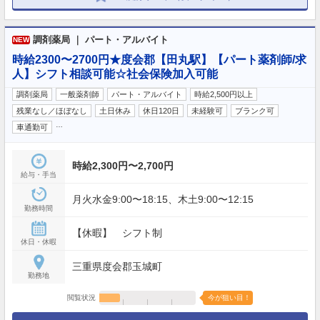
調剤薬局 ｜ パート・アルバイト
NEW
時給2300〜2700円★度会郡【田丸駅】【パート薬剤師/求
人】シフト相談可能☆社会保険加入可能
調剤薬局
一般薬剤師
パート・アルバイト
時給2,500円以上
残業なし／ほぼなし
土日休み
休日120日
未経験可
ブランク可
…
車通勤可
時給2,300円〜2,700円
給与・手当
月火水金9:00〜18:15、木土9:00〜12:15
勤務時間
【休暇】 シフト制
休日・休暇
三重県度会郡玉城町
勤務地
閲覧状況
今が狙い目！