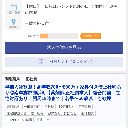
【休日】 日祝ほかシフト以外の日 【休暇】年次有
給休暇
休日・休暇
三重県松阪市
勤務地
閲覧状況
今が狙い目！
求人の詳細を見る
検討リスト（要ログイン）
調剤薬局 ｜ 正社員
早期入社歓迎！高年収700〜800万＋家具付き借上社宅あ
り◎南牟婁郡御浜町【薬剤師/正社員求人】総合門前 在
宅対応あり｜開局18時まで｜若手〜60歳以上も歓迎
調剤薬局
一般薬剤師
正社員
600万以上
定期昇給
住宅補助(手当)・寮・社宅
残業なし／ほぼなし
有休推奨
…
～18時までの職場
在宅