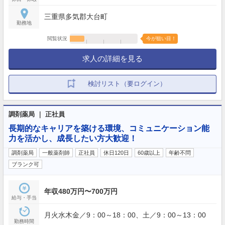
三重県多気郡大台町
勤務地
閲覧状況
今が狙い目！
求人の詳細を見る
検討リスト（要ログイン）
調剤薬局 ｜ 正社員
長期的なキャリアを築ける環境、コミュニケーション能
力を活かし、成長したい方大歓迎！
調剤薬局
一般薬剤師
正社員
休日120日
60歳以上
年齢不問
ブランク可
年収480万円〜700万円
給与・手当
月火水木金／9：00～18：00、土／9：00～13：00
勤務時間