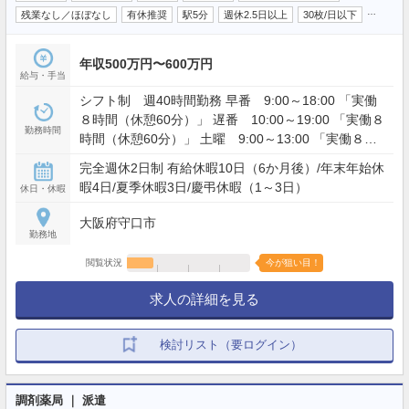
…
残業なし／ほぼなし
有休推奨
駅5分
週休2.5日以上
30枚/日以下
年収500万円〜600万円
給与・手当
シフト制 週40時間勤務 早番 9:00～18:00 「実働
８時間（休憩60分）」 遅番 10:00～19:00 「実働８
勤務時間
時間（休憩60分）」 土曜 9:00～13:00 「実働８時
間（休憩60分）」 ※営業時間については店舗により
完全週休2日制 有給休暇10日（6か月後）/年末年始休
異なります。
暇4日/夏季休暇3日/慶弔休暇（1～3日）
休日・休暇
大阪府守口市
勤務地
閲覧状況
今が狙い目！
求人の詳細を見る
検討リスト（要ログイン）
調剤薬局 ｜ 派遣