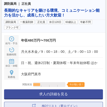
調剤薬局 ｜ 正社員
長期的なキャリアを築ける環境、コミュニケーション能
力を活かし、成長したい方大歓迎！
調剤薬局
一般薬剤師
正社員
休日120日
60歳以上
年齢不問
ブランク可
年収480万円〜700万円
給与・手当
月火水木金／9：00～18：00、土／9：00～13：00
勤務時間
日・祝、週休2日制・夏期休暇・年末年始休暇 ほか
休日・休暇
大阪府門真市
勤務地
閲覧状況
今が狙い目！
求人の詳細を見る
検討リスト（要ログイン）