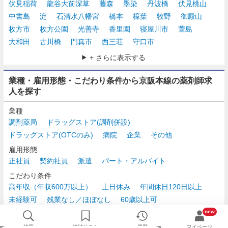
伏見稲荷
龍谷大前深草
藤森
墨染
丹波橋
伏見桃山
中書島
淀
石清水八幡宮
橋本
樟葉
牧野
御殿山
枚方市
枚方公園
光善寺
香里園
寝屋川市
萱島
大和田
古川橋
門真市
西三荘
守口市
+ さらに表示する
業種・雇用形態・こだわり条件から京阪本線の薬剤師求
人を探す
業種
調剤薬局
ドラッグストア(調剤併設)
ドラッグストア(OTCのみ)
病院
企業
その他
雇用形態
正社員
契約社員
派遣
パート・アルバイト
こだわり条件
高年収（年収600万以上）
土日休み
年間休日120日以上
未経験可
残業なし／ほぼなし
60歳以上可
時給2,500円以上
new
検索
検討リスト
履歴
マイページ