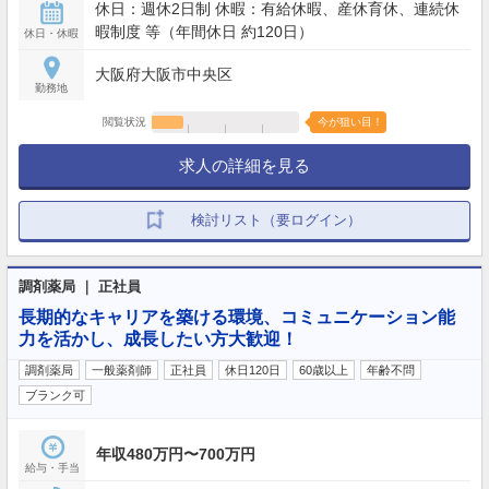
休日：週休2日制 休暇：有給休暇、産休育休、連続休
暇制度 等（年間休日 約120日）
休日・休暇
大阪府大阪市中央区
勤務地
閲覧状況
今が狙い目！
求人の詳細を見る
検討リスト（要ログイン）
調剤薬局 ｜ 正社員
長期的なキャリアを築ける環境、コミュニケーション能
力を活かし、成長したい方大歓迎！
調剤薬局
一般薬剤師
正社員
休日120日
60歳以上
年齢不問
ブランク可
年収480万円〜700万円
給与・手当