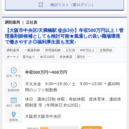
検討リスト（要ログイン）
調剤薬局 ｜ 正社員
【大阪市中央区/天満橋駅 徒歩3分】年収500万円以上！管
理薬剤師候補としても検討可能★風通しの良い職場環境
で働きやすさ◎福利厚生面も充実♪
調剤薬局
一般薬剤師
管理薬剤師
正社員
600万以上
定期昇給
…
ボーナス・賞与あり
休日120日
有休推奨
駅5分
年収500万円〜600万円
給与・手当
月火水金 9:00〜18:30／土 9:00〜13:00 ＊週40時
間のシフト制勤務
勤務時間
休日：週休2日制 休暇：有給休暇、産休育休、連続休
暇制度 等（年間休日 約120日）
休日・休暇
大阪府大阪市中央区
勤務地
閲覧状況
今が狙い目！