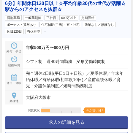
6分】年間休日120日以上☆平均年齢30代の世代が活躍☆
駅からのアクセスも抜群☆
調剤薬局
一般薬剤師
正社員
600万以上
定期昇給
ボーナス・賞与あり
住宅補助(手当)・寮・社宅
残業なし／ほぼなし
…
休日120日
有休推奨
年収500万円〜600万円
給与・手当
シフト制 週40時間勤務 変形労働時間制
勤務時間
完全週休2日制(平日1日＋日祝）／夏季休暇／年末年
始休暇／有給休暇(初年度10日)／産前産後休暇／育
休日・休暇
児・介護休業制度／短時間勤務制度
大阪府大阪市
勤務地
閲覧状況
今が狙い目！
求人の詳細を見る