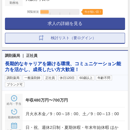
勤務地
閲覧状況
今が狙い目！
求人の詳細を見る
検討リスト（要ログイン）
調剤薬局 ｜ 正社員
長期的なキャリアを築ける環境、コミュニケーション能
力を活かし、成長したい方大歓迎！
調剤薬局
一般薬剤師
正社員
休日120日
60歳以上
年齢不問
ブランク可
年収480万円〜700万円
給与・手当
月火水木金／9：00～18：00、土／9：00～13：00
勤務時間
日・祝、週休2日制・夏期休暇・年末年始休暇 ほか