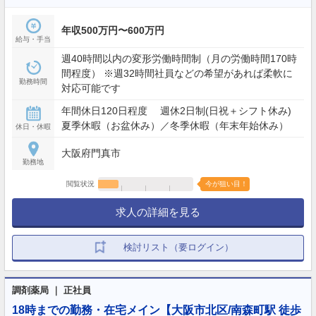
年収500万円〜600万円
給与・手当
週40時間以内の変形労働時間制（月の労働時間170時
間程度） ※週32時間社員などの希望があれば柔軟に
勤務時間
対応可能です
年間休日120日程度 週休2日制(日祝＋シフト休み)
夏季休暇（お盆休み）／冬季休暇（年末年始休み）
休日・休暇
大阪府門真市
勤務地
閲覧状況
今が狙い目！
求人の詳細を見る
検討リスト（要ログイン）
調剤薬局 ｜ 正社員
18時までの勤務・在宅メイン【大阪市北区/南森町駅 徒歩