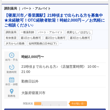
調剤薬局 ｜ パート・アルバイト
【寝屋川市／香里園駅】21時頃まで出られる方を募集中
★未経験可！OTC経験者歓迎！時給2,000円～／お気軽に
ご相談ください♪
調剤薬局
一般薬剤師
パート・アルバイト
残業なし／ほぼなし
有休推奨
週1日から勤務可
週2日から勤務可
週3日から勤務可
…
夕方からの勤務
短時間勤務(1日4h以下)
時給2,000円〜
給与・手当
21時頃まで出られる方♪ 《店舗営業時間》 10:00～
21:00
勤務時間
勤務日以外
休日・休暇
大阪府寝屋川市
勤務地
閲覧状況
今が狙い目！