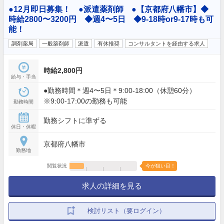
●12月即日募集！ ●派遣薬剤師 ●【京都府八幡市】◆
時給2800〜3200円 ◆週4〜5日 ◆9-18時or9-17時も可
能！
調剤薬局
一般薬剤師
派遣
有休推奨
コンサルタントを経由する求人
時給2,800円
給与・手当
●勤務時間＊週4〜5日＊9:00-18:00（休憩60分）
※9:00-17:00の勤務も可能
勤務時間
勤務シフトに準ずる
休日・休暇
京都府八幡市
勤務地
閲覧状況
今が狙い目！
求人の詳細を見る
検討リスト（要ログイン）