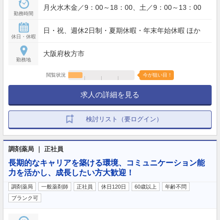
月火水木金／9：00～18：00、土／9：00～13：00
勤務時間
日・祝、週休2日制・夏期休暇・年末年始休暇 ほか
休日・休暇
大阪府枚方市
勤務地
閲覧状況
今が狙い目！
求人の詳細を見る
検討リスト（要ログイン）
調剤薬局 ｜ 正社員
長期的なキャリアを築ける環境、コミュニケーション能
力を活かし、成長したい方大歓迎！
調剤薬局
一般薬剤師
正社員
休日120日
60歳以上
年齢不問
ブランク可