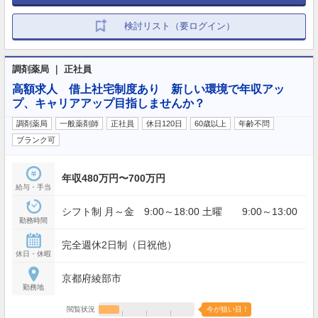
検討リスト（要ログイン）
調剤薬局 ｜ 正社員
高額求人 借上社宅制度あり 新しい環境で年収アッ
プ、キャリアアップ目指しませんか？
調剤薬局
一般薬剤師
正社員
休日120日
60歳以上
年齢不問
ブランク可
年収480万円〜700万円
給与・手当
シフト制 月～金 9:00～18:00 土曜 9:00～13:00
勤務時間
完全週休2日制（日祝他）
休日・休暇
京都府綾部市
勤務地
閲覧状況
今が狙い目！