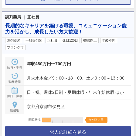
調剤薬局 ｜ 正社員
長期的なキャリアを築ける環境、コミュニケーション能
力を活かし、成長したい方大歓迎！
調剤薬局
一般薬剤師
正社員
休日120日
60歳以上
年齢不問
ブランク可
年収480万円〜700万円
給与・手当
月火水木金／9：00～18：00、土／9：00～13：00
勤務時間
日・祝、週休2日制・夏期休暇・年末年始休暇 ほか
休日・休暇
京都府京都市伏見区
勤務地
閲覧状況
今が狙い目！
求人の詳細を見る