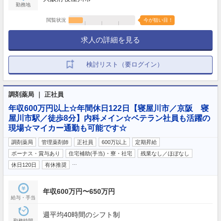
勤務地
閲覧状況
今が狙い目！
求人の詳細を見る
検討リスト（要ログイン）
調剤薬局 ｜ 正社員
年収600万円以上☆年間休日122日【寝屋川市／京阪 寝
屋川市駅／徒歩8分】内科メイン☆ベテラン社員も活躍の
現場☆マイカー通勤も可能です☆
調剤薬局
管理薬剤師
正社員
600万以上
定期昇給
ボーナス・賞与あり
住宅補助(手当)・寮・社宅
残業なし／ほぼなし
…
休日120日
有休推奨
年収600万円〜650万円
給与・手当
週平均40時間のシフト制
勤務時間