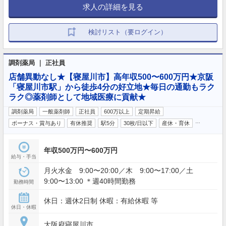
求人の詳細を見る
検討リスト（要ログイン）
調剤薬局 ｜ 正社員
店舗異動なし★【寝屋川市】高年収500〜600万円★京阪
「寝屋川市駅」から徒歩4分の好立地★毎日の通勤もラク
ラク◎薬剤師として地域医療に貢献★
調剤薬局
一般薬剤師
正社員
600万以上
定期昇給
…
ボーナス・賞与あり
有休推奨
駅5分
30枚/日以下
産休・育休
年収500万円〜600万円
給与・手当
月火水金 9:00〜20:00／木 9:00〜17:00／土
9:00〜13:00 ＊週40時間勤務
勤務時間
休日：週休2日制 休暇：有給休暇 等
休日・休暇
大阪府寝屋川市