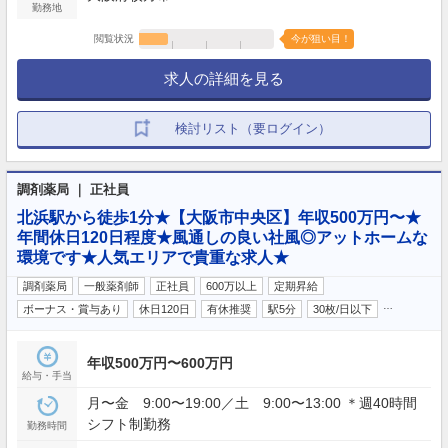
勤務地
閲覧状況
今が狙い目！
求人の詳細を見る
検討リスト（要ログイン）
調剤薬局 ｜ 正社員
北浜駅から徒歩1分★【大阪市中央区】年収500万円〜★
年間休日120日程度★風通しの良い社風◎アットホームな
環境です★人気エリアで貴重な求人★
調剤薬局
一般薬剤師
正社員
600万以上
定期昇給
…
ボーナス・賞与あり
休日120日
有休推奨
駅5分
30枚/日以下
年収500万円〜600万円
給与・手当
月〜金 9:00〜19:00／土 9:00〜13:00 ＊週40時間
シフト制勤務
勤務時間