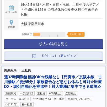
週休2.5日制＊木曜・日曜・祝日、土曜午後の予定／
＊年間休日124日 ◇有給休暇◇夏季休暇◇年末年始
休日・休暇
休暇
大阪府寝屋川市
勤務地
閲覧状況
今が狙い目！
求人の詳細を見る
検討リスト（要ログイン）
調剤薬局 ｜ 正社員
週32時間勤務相談OK☆残業なし【門真市／京阪本線 古
川橋駅／徒歩5分】家族都合など急なお休みも可能☆医療
DX・調剤自動化を推進中！対人業務に集中できる環境☆
調剤薬局
一般薬剤師
正社員
600万以上
定期昇給
ボーナス・賞与あり
住宅補助(手当)・寮・社宅
残業なし／ほぼなし
…
休日120日
有休推奨