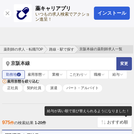
薬キャリアプリ
インストール
ログイン
会員登録
いつもの求人検索でアクショ
ン進呈！
京阪本線の薬剤師求人一覧
薬剤師の求人・転職TOP
路線・駅で探す
京阪本線
変更
勤務地
雇用形態
業種
こだわり
職種
給与
✓
雇用形態を絞り込む
正社員
契約社員
派遣
パート・アルバイト
給与が高い順で並び替えられるようになりました！
975
件
の検索結果
1-20件