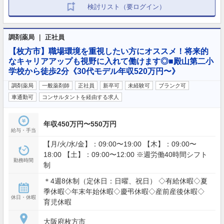
検討リスト（要ログイン）
調剤薬局 ｜ 正社員
【枚方市】職場環境を重視したい方にオススメ！将来的
なキャリアアップも視野に入れて働けます◎■殿山第二小
学校から徒歩2分《30代モデル年収520万円〜》
調剤薬局
一般薬剤師
正社員
新卒可
未経験可
ブランク可
車通勤可
コンサルタントを経由する求人
年収450万円〜550万円
給与・手当
【月/火/水/金】：09:00〜19:00 【木】：09:00〜
18:00 【土】：09:00〜12:00 ※週労働40時間シフト
勤務時間
制
＊4週8休制（定休日：日曜、祝日） ◇有給休暇◇夏
季休暇◇年末年始休暇◇慶弔休暇◇産前産後休暇◇
休日・休暇
育児休暇
大阪府枚方市