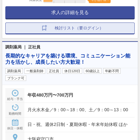
求人の詳細を見る
検討リスト（要ログイン）
調剤薬局 ｜ 正社員
長期的なキャリアを築ける環境、コミュニケーション能
力を活かし、成長したい方大歓迎！
調剤薬局
一般薬剤師
正社員
休日120日
60歳以上
年齢不問
ブランク可
年収480万円〜700万円
給与・手当
月火水木金／9：00～18：00、土／9：00～13：00
勤務時間
日・祝、週休2日制・夏期休暇・年末年始休暇 ほか
休日・休暇
大阪府守口市