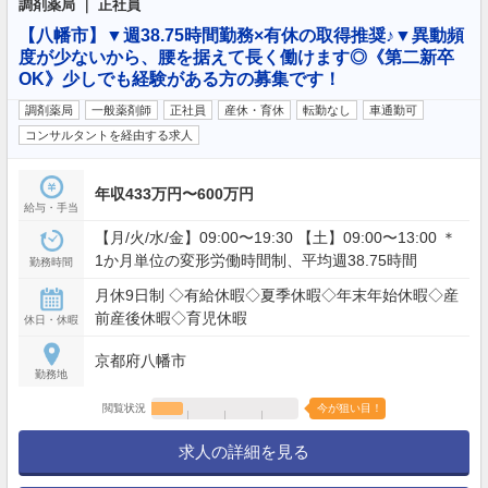
調剤薬局 ｜ 正社員
【八幡市】▼週38.75時間勤務×有休の取得推奨♪▼異動頻
度が少ないから、腰を据えて長く働けます◎《第二新卒
OK》少しでも経験がある方の募集です！
調剤薬局
一般薬剤師
正社員
産休・育休
転勤なし
車通勤可
コンサルタントを経由する求人
年収433万円〜600万円
給与・手当
【月/火/水/金】09:00〜19:30 【土】09:00〜13:00 ＊
1か月単位の変形労働時間制、平均週38.75時間
勤務時間
月休9日制 ◇有給休暇◇夏季休暇◇年末年始休暇◇産
前産後休暇◇育児休暇
休日・休暇
京都府八幡市
勤務地
閲覧状況
今が狙い目！
求人の詳細を見る