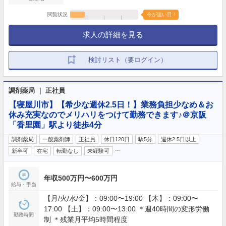
閲覧状況
今が狙い目！
求人の詳細を見る
検討リスト（要ログイン）
調剤薬局 ｜ 正社員
【寝屋川市】【希少な週休2.5日！】業務負担少なめ＆お
休み充実なのでメリハリをつけて勤務できます♪＠京阪
「香里園」駅より徒歩4分
調剤薬局
一般薬剤師
正社員
休日120日
駅5分
週休2.5日以上
…
新卒可
在宅
転勤なし
未経験可
年収500万円〜600万円
給与・手当
【月/火/水/金】：09:00〜19:00 【木】：09:00〜
17:00 【土】：09:00〜13:00 ＊週40時間の変形労働
勤務時間
制 ＊残業月平均5時間程度