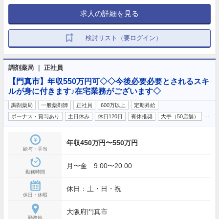
求人の詳細を見る
検討リスト（要ログイン）
調剤薬局 ｜ 正社員
【門真市】年収550万円可◇◇今後必要必要とされるスキ
ルが身に付きます♪在宅業務がございます◇
調剤薬局
一般薬剤師
正社員
600万以上
定期昇給
…
ボーナス・賞与あり
土日休み
休日120日
有休推奨
大手（50店舗）
年収450万円〜550万円
給与・手当
月〜金 9:00〜20:00
勤務時間
休日：土・日・祝
休日・休暇
大阪府門真市
勤務地