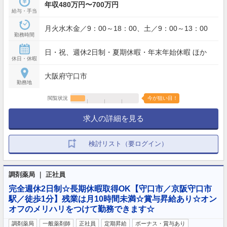
年収480万円〜700万円
給与・手当
月火水木金／9：00～18：00、土／9：00～13：00
勤務時間
日・祝、週休2日制・夏期休暇・年末年始休暇 ほか
休日・休暇
大阪府守口市
勤務地
閲覧状況
今が狙い目！
求人の詳細を見る
検討リスト（要ログイン）
調剤薬局 ｜ 正社員
完全週休2日制☆長期休暇取得OK【守口市／京阪守口市
駅／徒歩1分】残業は月10時間未満☆賞与昇給あり☆オン
オフのメリハリをつけて勤務できます☆
調剤薬局
一般薬剤師
正社員
定期昇給
ボーナス・賞与あり