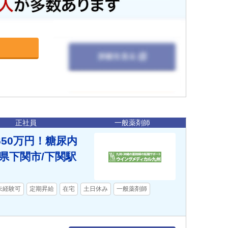
正社員
一般薬剤師
50万円！糖尿内
県下関市/下関駅
未経験可
定期昇給
在宅
土日休み
一般薬剤師