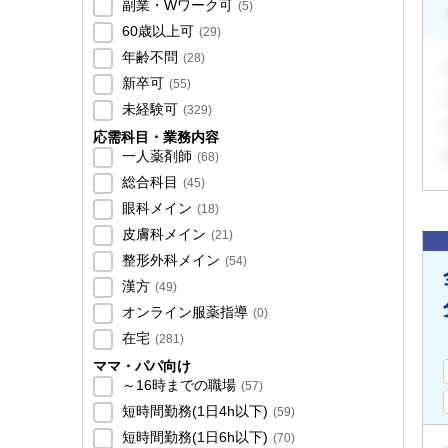
副業・Wワーク可
(
5
)
60歳以上可
(
29
)
年齢不問
(
28
)
新卒可
(
55
)
未経験可
(
329
)
応需科目・業務内容
一人薬剤師
(
68
)
総合科目
(
45
)
眼科メイン
(
18
)
皮膚科メイン
(
21
)
整形外科メイン
(
54
)
漢方
(
49
)
オンライン服薬指導
(
0
)
在宅
(
281
)
ママ・パパ向け
～16時までの職場
(
57
)
短時間勤務(1日4h以下)
(
59
)
短時間勤務(1日6h以下)
(
70
)