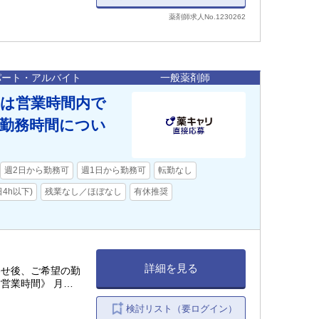
薬剤師求人No.1230262
パート・アルバイト
一般薬剤師
間は営業時間内で
勤務時間につい
週2日から勤務可
週1日から勤務可
転勤なし
4h以下)
残業なし／ほぼなし
有休推奨
詳細を見る
わせ後、ご希望の勤
営業時間》 月火
:00 - 16:00 土:
検討リスト（要ログイン）