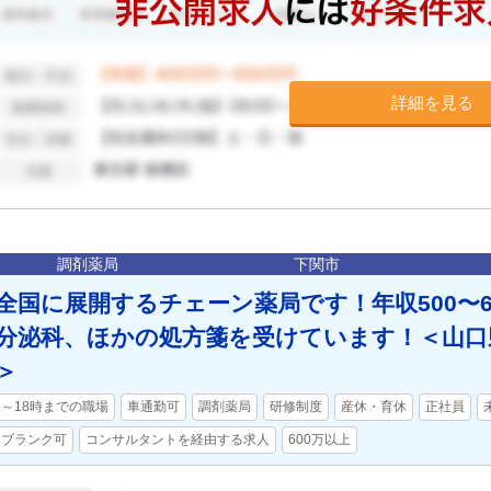
詳細を見る
調剤薬局
下関市
全国に展開するチェーン薬局です！年収500〜6
分泌科、ほかの処方箋を受けています！＜山口
＞
～18時までの職場
車通勤可
調剤薬局
研修制度
産休・育休
正社員
ブランク可
コンサルタントを経由する求人
600万以上