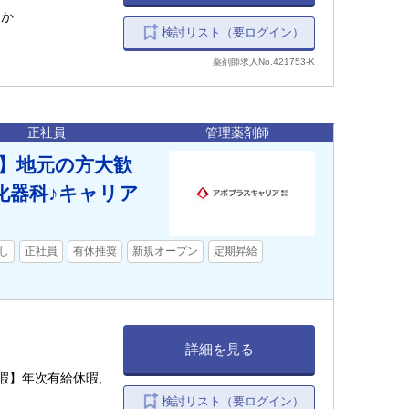
ほか
検討リスト（要ログイン）
薬剤師求人No.421753-K
正社員
管理薬剤師
駅】地元の方大歓
化器科♪キャリア
し
正社員
有休推奨
新規オープン
定期昇給
詳細を見る
検討リスト（要ログイン）