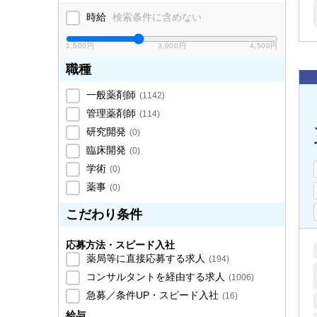
時給
検索条件に含めない
1,500円
3,000円
4,500円
職種
一般薬剤師
(
1142
)
管理薬剤師
(
114
)
研究開発
(
0
)
臨床開発
(
0
)
学術
(
0
)
薬事
(
0
)
こだわり条件
応募方法・スピード入社
薬局等に直接応募する求人
(
194
)
コンサルタントを経由する求人
(
1006
)
急募／条件UP・スピード入社
(
16
)
給与