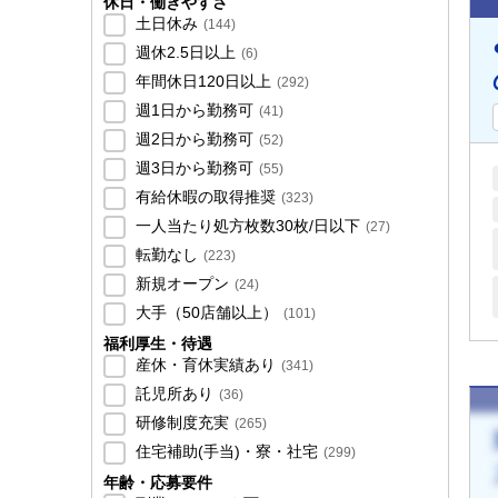
休日・働きやすさ
土日休み
(
144
)
週休2.5日以上
(
6
)
年間休日120日以上
(
292
)
週1日から勤務可
(
41
)
週2日から勤務可
(
52
)
週3日から勤務可
(
55
)
有給休暇の取得推奨
(
323
)
一人当たり処方枚数30枚/日以下
(
27
)
転勤なし
(
223
)
新規オープン
(
24
)
大手（50店舗以上）
(
101
)
福利厚生・待遇
産休・育休実績あり
(
341
)
託児所あり
(
36
)
研修制度充実
(
265
)
住宅補助(手当)・寮・社宅
(
299
)
年齢・応募要件