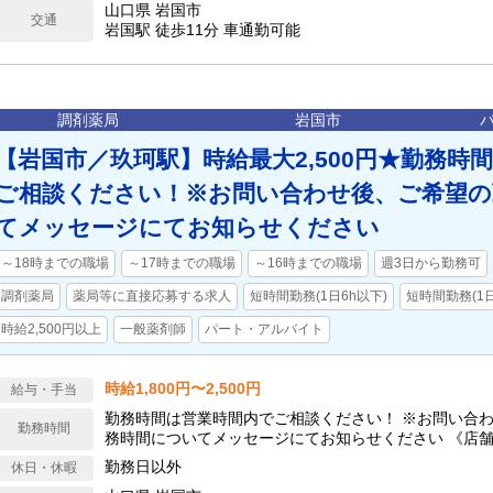
山口県 岩国市
交通
岩国駅 徒歩11分 車通勤可能
調剤薬局
岩国市
【岩国市／玖珂駅】時給最大2,500円★勤務時
ご相談ください！※お問い合わせ後、ご希望の
てメッセージにてお知らせください
～18時までの職場
～17時までの職場
～16時までの職場
週3日から勤務可
調剤薬局
薬局等に直接応募する求人
短時間勤務(1日6h以下)
短時間勤務(1日
時給2,500円以上
一般薬剤師
パート・アルバイト
時給1,800円〜2,500円
給与・手当
勤務時間は営業時間内でご相談ください！ ※お問い合
勤務時間
務時間についてメッセージにてお知らせください 《店舗
水金: 08:30 - 12:00, 12:00 - 17:30 木: 08:00 - 12:00, 12
勤務日以外
休日・休暇
08:30 - 12:00