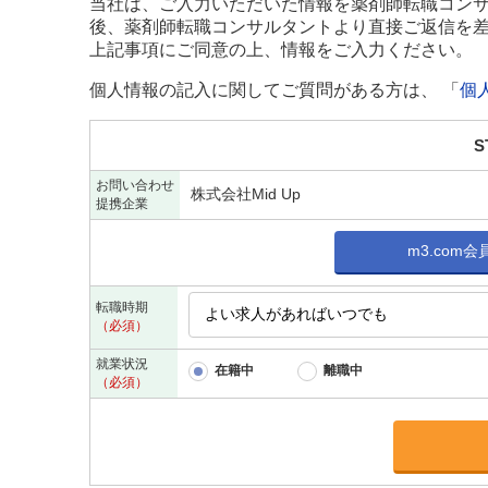
当社は、ご入力いただいた情報を薬剤師転職コンサ
後、薬剤師転職コンサルタントより直接ご返信を
上記事項にご同意の上、情報をご入力ください。
個人情報の記入に関してご質問がある方は、 「
個
S
お問い合わせ
株式会社Mid Up
提携企業
m3.com
転職時期
（必須）
就業状況
在籍中
離職中
（必須）