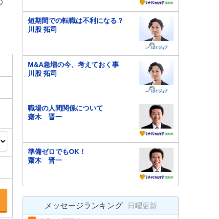
の
短期間での転職は不利になる？
川股 拓司
M&A急増の今、考えておく事
川股 拓司
職場の人間関係について
齋木 晋一
準備ゼロでもOK！
齋木 晋一
メッセージランキング
日曜更新