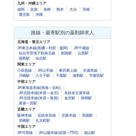
九州・沖縄エリア
福岡
佐賀
長崎
熊本
大分
宮崎
鹿児島
沖縄
路線・最寄駅別の薬剤師求人
北海道・東北エリア
JR東北本線(黒磯～利府・盛岡)
JR千歳線
仙台市営地下鉄南北線
釧路駅
山形駅
福島駅
仙台駅
関東エリア
小田急線
JR山手線
東武東上線
京成本線
川崎駅
八王子駅
千葉駅
浦和駅
宇都宮駅
中部エリア
JR東海道本線(熱海～浜松)
JR北陸本線(米原～金沢)
名鉄名古屋本線
JR北陸本線(米原～敦賀)
金沢駅
静岡駅
尾張一宮駅
近畿エリア
阪神本線
近鉄奈良線
京阪本線
高槻駅
尼崎駅
丸太町駅
中国エリア
JR可部線
JR山陽本線(岩国～門司)
福山駅