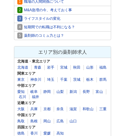
1
職場の人間関係について
2
M&A急増の今、考えておく事
3
ライフスタイルの変化
4
短期間での転職は不利になる？
5
薬剤師のコミュ力とは？
エリア別の薬剤師求人
北海道・東北エリア
北海道
青森
岩手
宮城
秋田
山形
福島
関東エリア
東京
神奈川
埼玉
千葉
茨城
栃木
群馬
中部エリア
愛知
岐阜
静岡
山梨
新潟
長野
富山
石川
福井
近畿エリア
大阪
兵庫
京都
奈良
滋賀
和歌山
三重
中国エリア
鳥取
島根
岡山
広島
山口
四国エリア
徳島
香川
愛媛
高知