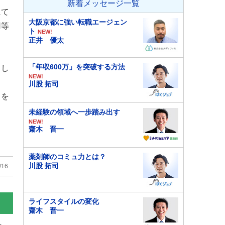
新着メッセージ一覧
にて
大阪京都に強い転職エージェン
用等
ト
NEW!
正井 優太
「年収600万」を突破する方法
まし
NEW!
川股 拓司
トを
未経験の領域へ一歩踏み出す
NEW!
齋木 晋一
薬剤師のコミュ力とは？
川股 拓司
/16
ライフスタイルの変化
齋木 晋一