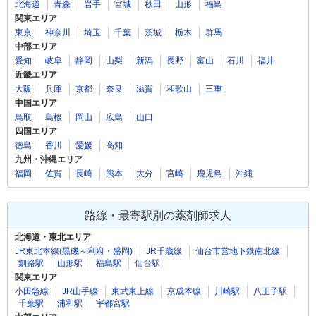
北海道
青森
岩手
宮城
秋田
山形
福島
関東エリア
東京
神奈川
埼玉
千葉
茨城
栃木
群馬
中部エリア
愛知
岐阜
静岡
山梨
新潟
長野
富山
石川
福井
近畿エリア
大阪
兵庫
京都
奈良
滋賀
和歌山
三重
中国エリア
鳥取
島根
岡山
広島
山口
四国エリア
徳島
香川
愛媛
高知
九州・沖縄エリア
福岡
佐賀
長崎
熊本
大分
宮崎
鹿児島
沖縄
路線・最寄駅別の薬剤師求人
北海道・東北エリア
JR東北本線(黒磯～利府・盛岡)
JR千歳線
仙台市営地下鉄南北線
釧路駅
山形駅
福島駅
仙台駅
関東エリア
小田急線
JR山手線
東武東上線
京成本線
川崎駅
八王子駅
千葉駅
浦和駅
宇都宮駅