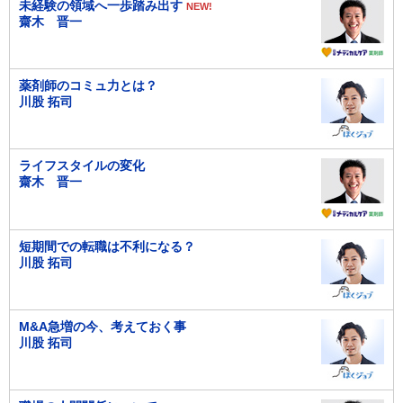
未経験の領域へ一歩踏み出す
NEW!
齋木 晋一
薬剤師のコミュ力とは？
川股 拓司
ライフスタイルの変化
齋木 晋一
短期間での転職は不利になる？
川股 拓司
M&A急増の今、考えておく事
川股 拓司