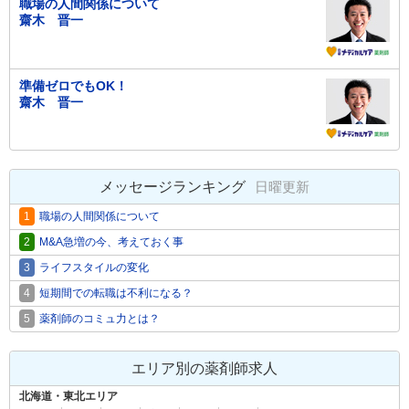
職場の人間関係について
齋木 晋一
準備ゼロでもOK！
齋木 晋一
メッセージランキング
日曜更新
1
職場の人間関係について
2
M&A急増の今、考えておく事
3
ライフスタイルの変化
4
短期間での転職は不利になる？
5
薬剤師のコミュ力とは？
エリア別の薬剤師求人
北海道・東北エリア