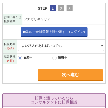
STEP
1
2
3
お問い合わせ
ツナガリキャリア
提携企業
m3.com会員情報を呼び出す (ログイン)
転職時期
（必須）
就業状況
在籍中
離職中
（必須）
次へ進む
転職で迷っているなら
コンサルタントに転職相談