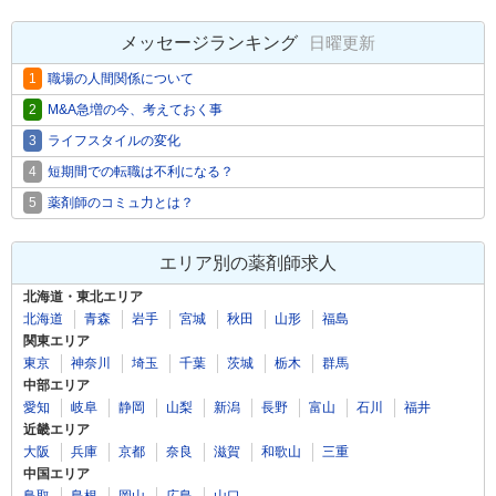
メッセージランキング
日曜更新
1
職場の人間関係について
2
M&A急増の今、考えておく事
3
ライフスタイルの変化
4
短期間での転職は不利になる？
5
薬剤師のコミュ力とは？
エリア別の薬剤師求人
北海道・東北エリア
北海道
青森
岩手
宮城
秋田
山形
福島
関東エリア
東京
神奈川
埼玉
千葉
茨城
栃木
群馬
中部エリア
愛知
岐阜
静岡
山梨
新潟
長野
富山
石川
福井
近畿エリア
大阪
兵庫
京都
奈良
滋賀
和歌山
三重
中国エリア
鳥取
島根
岡山
広島
山口