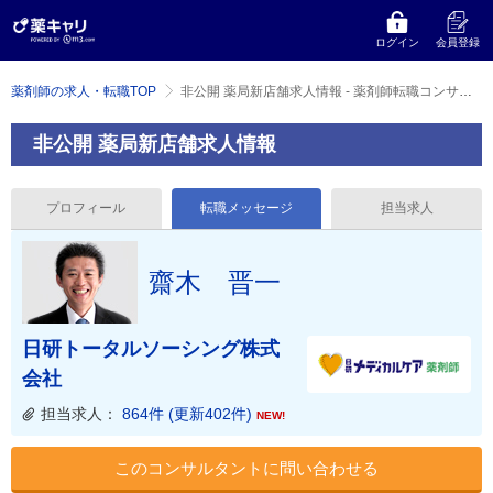
ログイン
会員登録
薬剤師の求人・転職TOP
非公開 薬局新店舗求人情報 - 薬剤師転職コンサルタント 齋木 晋一 のメッセージ
非公開 薬局新店舗求人情報
プロフィール
転職メッセージ
担当求人
齋木 晋一
日研トータルソーシング株式
会社
担当求人：
864件 (更新402件)
NEW!
このコンサルタントに問い合わせる