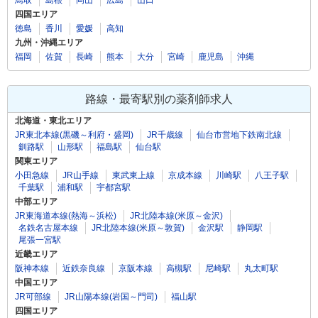
四国エリア
徳島
香川
愛媛
高知
九州・沖縄エリア
福岡
佐賀
長崎
熊本
大分
宮崎
鹿児島
沖縄
路線・最寄駅別の薬剤師求人
北海道・東北エリア
JR東北本線(黒磯～利府・盛岡)
JR千歳線
仙台市営地下鉄南北線
釧路駅
山形駅
福島駅
仙台駅
関東エリア
小田急線
JR山手線
東武東上線
京成本線
川崎駅
八王子駅
千葉駅
浦和駅
宇都宮駅
中部エリア
JR東海道本線(熱海～浜松)
JR北陸本線(米原～金沢)
名鉄名古屋本線
JR北陸本線(米原～敦賀)
金沢駅
静岡駅
尾張一宮駅
近畿エリア
阪神本線
近鉄奈良線
京阪本線
高槻駅
尼崎駅
丸太町駅
中国エリア
JR可部線
JR山陽本線(岩国～門司)
福山駅
四国エリア