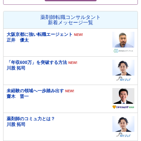
薬剤師転職コンサルタント
新着メッセージ一覧
大阪京都に強い転職エージェント
NEW!
正井 優太
「年収600万」を突破する方法
NEW!
川股 拓司
未経験の領域へ一歩踏み出す
NEW!
齋木 晋一
薬剤師のコミュ力とは？
川股 拓司