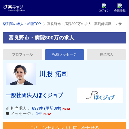
ログイン
会員登録
薬剤師の求人・転職TOP
富良野市・病院800万の求人 - 薬剤師転職コンサルタント 川股 拓司 のメッセージ
富良野市・病院800万の求人
プロフィール
転職メッセージ
担当求人
川股 拓司
一般社団法人ほくジョブ
担当求人：
697件 (更新3件)
NEW!
メッセージ：
1件
NEW!
このコンサルタントに問い合わせる