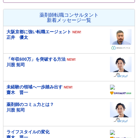
薬剤師転職コンサルタント
新着メッセージ一覧
大阪京都に強い転職エージェント
NEW!
正井 優太
「年収600万」を突破する方法
NEW!
川股 拓司
未経験の領域へ一歩踏み出す
NEW!
齋木 晋一
薬剤師のコミュ力とは？
川股 拓司
ライフスタイルの変化
齋木 晋一