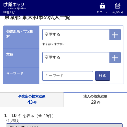
薬キャリ 職場ナビ
法人検索
東京都
東大和市の法人一覧
ログイン
会員登録
職場ナビ
東京都 東大和市の法人一覧
都道府県・市区町
変更する
村
東京都 > 東大和市
業種
変更する
キーワード
検索
事業所の検索結果
法人の検索結果
43
29
件
件
1 - 10
件を表示（全 29件）
並び替え :