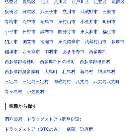
杉並区
豊島区
北区
荒川区
江戸川区
足立区
葛飾区
板橋区
練馬区
八王子市
立川市
武蔵野市
三鷹市
青梅市
府中市
昭島市
東村山市
小金井市
町田市
小平市
日野市
調布市
国分寺市
東大和市
福生市
狛江市
国立市
清瀬市
東久留米市
武蔵村山市
多摩市
稲城市
西東京市
羽村市
あきる野市
西多摩郡
西多摩郡瑞穂町
西多摩郡日の出町
西多摩郡檜原村
西多摩郡奥多摩町
大島町
利島村
新島村
神津島村
三宅島
三宅島三宅村
御蔵島村
八丈島
八丈島八丈町
青ヶ島村
小笠原村
業種から探す
調剤薬局
ドラッグストア（調剤併設）
ドラッグストア（OTCのみ）
病院・診療所