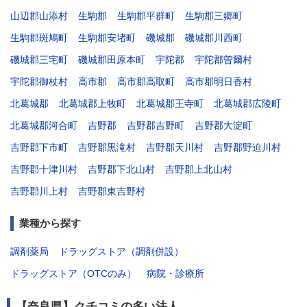
山辺郡山添村
生駒郡
生駒郡平群町
生駒郡三郷町
生駒郡斑鳩町
生駒郡安堵町
磯城郡
磯城郡川西町
磯城郡三宅町
磯城郡田原本町
宇陀郡
宇陀郡曽爾村
宇陀郡御杖村
高市郡
高市郡高取町
高市郡明日香村
北葛城郡
北葛城郡上牧町
北葛城郡王寺町
北葛城郡広陵町
北葛城郡河合町
吉野郡
吉野郡吉野町
吉野郡大淀町
吉野郡下市町
吉野郡黒滝村
吉野郡天川村
吉野郡野迫川村
吉野郡十津川村
吉野郡下北山村
吉野郡上北山村
吉野郡川上村
吉野郡東吉野村
業種から探す
調剤薬局
ドラッグストア（調剤併設）
ドラッグストア（OTCのみ）
病院・診療所
【奈良県】クチコミの多い法人