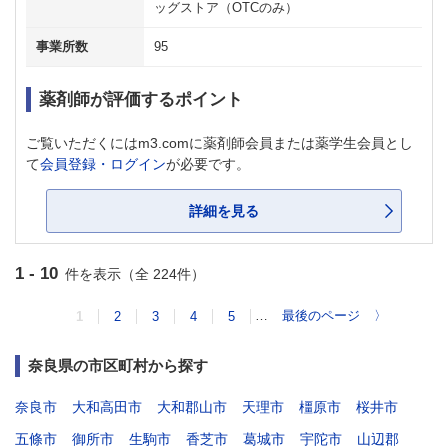
ッグストア（OTCのみ）
事業所数
95
薬剤師が評価するポイント
ご覧いただくにはm3.comに薬剤師会員または薬学生会員とし
て
会員登録・ログイン
が必要です。
詳細を見る
1 - 10
件を表示（全 224件）
…
最後のページ
〉
1
2
3
4
5
奈良県の市区町村から探す
奈良市
大和高田市
大和郡山市
天理市
橿原市
桜井市
五條市
御所市
生駒市
香芝市
葛城市
宇陀市
山辺郡