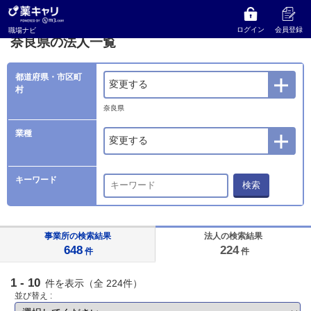
薬キャリ 職場ナビ
法人検索
奈良県の法人一覧
ログイン
会員登録
職場ナビ
奈良県の法人一覧
都道府県・市区町
変更する
村
奈良県
業種
変更する
キーワード
検索
事業所の検索結果
法人の検索結果
648
224
件
件
1 - 10
件を表示（全 224件）
並び替え :