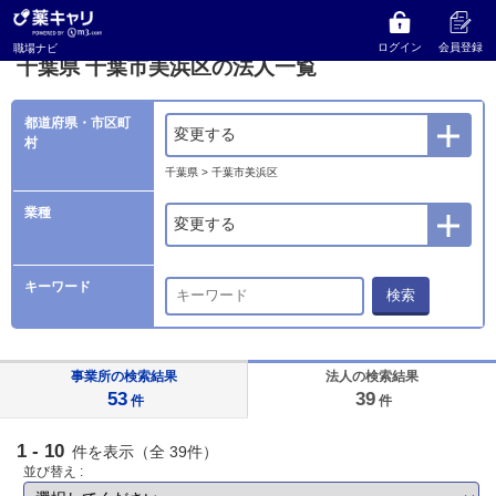
薬キャリ 職場ナビ
法人検索
千葉県
千葉市美浜区の法人一覧
ログイン
会員登録
職場ナビ
千葉県 千葉市美浜区の法人一覧
都道府県・市区町
変更する
村
千葉県 > 千葉市美浜区
業種
変更する
キーワード
検索
事業所の検索結果
法人の検索結果
53
39
件
件
1 - 10
件を表示（全 39件）
並び替え :