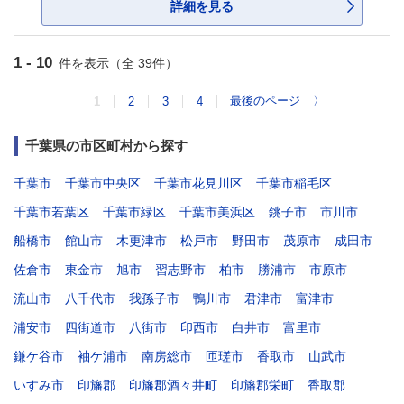
詳細を見る
1 - 10
件を表示（全 39件）
最後のページ
〉
1
2
3
4
千葉県の市区町村から探す
千葉市
千葉市中央区
千葉市花見川区
千葉市稲毛区
千葉市若葉区
千葉市緑区
千葉市美浜区
銚子市
市川市
船橋市
館山市
木更津市
松戸市
野田市
茂原市
成田市
佐倉市
東金市
旭市
習志野市
柏市
勝浦市
市原市
流山市
八千代市
我孫子市
鴨川市
君津市
富津市
浦安市
四街道市
八街市
印西市
白井市
富里市
鎌ケ谷市
袖ケ浦市
南房総市
匝瑳市
香取市
山武市
いすみ市
印旛郡
印旛郡酒々井町
印旛郡栄町
香取郡