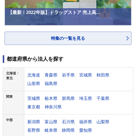
【最新！2022年版】ドラッグストア 売上高...
特集の一覧を見る
都道府県から法人を探す
北海道・
北海道
青森県
岩手県
宮城県
秋田県
東北
山形県
福島県
関東
茨城県
栃木県
群馬県
埼玉県
千葉県
東京都
神奈川県
中部
新潟県
富山県
石川県
福井県
山梨県
長野県
岐阜県
静岡県
愛知県