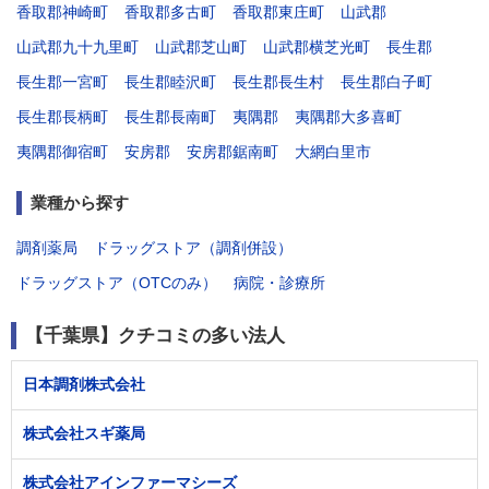
香取郡神崎町
香取郡多古町
香取郡東庄町
山武郡
山武郡九十九里町
山武郡芝山町
山武郡横芝光町
長生郡
長生郡一宮町
長生郡睦沢町
長生郡長生村
長生郡白子町
長生郡長柄町
長生郡長南町
夷隅郡
夷隅郡大多喜町
夷隅郡御宿町
安房郡
安房郡鋸南町
大網白里市
業種から探す
調剤薬局
ドラッグストア（調剤併設）
ドラッグストア（OTCのみ）
病院・診療所
【千葉県】クチコミの多い法人
日本調剤株式会社
株式会社スギ薬局
株式会社アインファーマシーズ