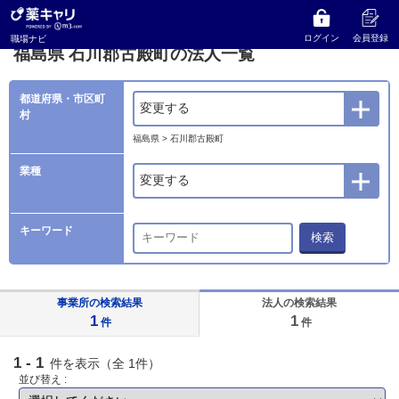
薬キャリ 職場ナビ
法人検索
福島県
石川郡古殿町の法人一覧
ログイン
会員登録
職場ナビ
福島県 石川郡古殿町の法人一覧
都道府県・市区町
変更する
村
福島県 > 石川郡古殿町
業種
変更する
キーワード
検索
事業所の検索結果
法人の検索結果
1
1
件
件
1 - 1
件を表示（全 1件）
並び替え :