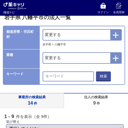
薬キャリ 職場ナビ
法人検索
岩手県
八幡平市の法人一覧
ログイン
会員登録
職場ナビ
岩手県 八幡平市の法人一覧
都道府県・市区町
変更する
村
岩手県 > 八幡平市
業種
変更する
キーワード
検索
事業所の検索結果
法人の検索結果
14
9
件
件
1 - 9
件を表示（全 9件）
並び替え :