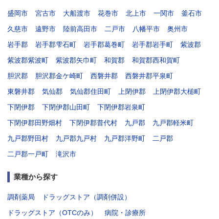
盛岡市
宮古市
大船渡市
花巻市
北上市
一関市
釜石市
久慈市
遠野市
陸前高田市
二戸市
八幡平市
奥州市
岩手郡
岩手郡雫石町
岩手郡葛巻町
岩手郡岩手町
紫波郡
紫波郡紫波町
紫波郡矢巾町
和賀郡
和賀郡西和賀町
胆沢郡
胆沢郡金ケ崎町
西磐井郡
西磐井郡平泉町
東磐井郡
気仙郡
気仙郡住田町
上閉伊郡
上閉伊郡大槌町
下閉伊郡
下閉伊郡山田町
下閉伊郡岩泉町
下閉伊郡田野畑村
下閉伊郡普代村
九戸郡
九戸郡軽米町
九戸郡野田村
九戸郡九戸村
九戸郡洋野町
二戸郡
二戸郡一戸町
滝沢市
業種から探す
調剤薬局
ドラッグストア（調剤併設）
ドラッグストア（OTCのみ）
病院・診療所