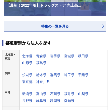
【最新！2022年版】ドラッグストア 売上高...
特集の一覧を見る
都道府県から法人を探す
北海道・
北海道
青森県
岩手県
宮城県
秋田県
東北
山形県
福島県
関東
茨城県
栃木県
群馬県
埼玉県
千葉県
東京都
神奈川県
中部
新潟県
富山県
石川県
福井県
山梨県
長野県
岐阜県
静岡県
愛知県