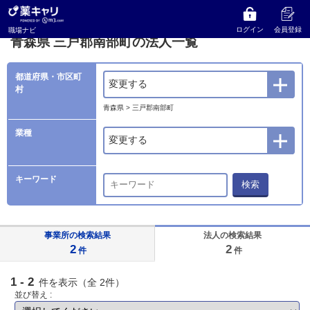
薬キャリ 職場ナビ
法人検索
青森県
三戸郡南部町の法人一覧
ログイン
会員登録
職場ナビ
青森県 三戸郡南部町の法人一覧
都道府県・市区町
変更する
村
青森県 > 三戸郡南部町
業種
変更する
キーワード
検索
事業所の検索結果
法人の検索結果
2
2
件
件
1 - 2
件を表示（全 2件）
並び替え :