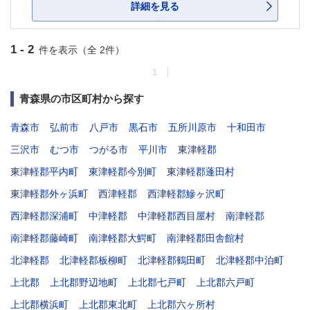
詳細を見る
1 - 2
件を表示（全 2件）
1
青森県の市区町村から探す
青森市
弘前市
八戸市
黒石市
五所川原市
十和田市
三沢市
むつ市
つがる市
平川市
東津軽郡
東津軽郡平内町
東津軽郡今別町
東津軽郡蓬田村
東津軽郡外ヶ浜町
西津軽郡
西津軽郡鰺ヶ沢町
西津軽郡深浦町
中津軽郡
中津軽郡西目屋村
南津軽郡
南津軽郡藤崎町
南津軽郡大鰐町
南津軽郡田舎館村
北津軽郡
北津軽郡板柳町
北津軽郡鶴田町
北津軽郡中泊町
上北郡
上北郡野辺地町
上北郡七戸町
上北郡六戸町
上北郡横浜町
上北郡東北町
上北郡六ヶ所村