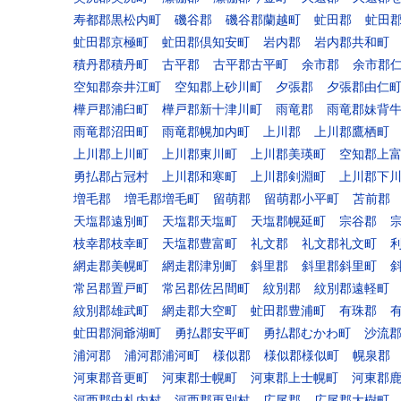
寿都郡黒松内町
磯谷郡
磯谷郡蘭越町
虻田郡
虻田
虻田郡京極町
虻田郡倶知安町
岩内郡
岩内郡共和町
積丹郡積丹町
古平郡
古平郡古平町
余市郡
余市郡
空知郡奈井江町
空知郡上砂川町
夕張郡
夕張郡由仁
樺戸郡浦臼町
樺戸郡新十津川町
雨竜郡
雨竜郡妹背
雨竜郡沼田町
雨竜郡幌加内町
上川郡
上川郡鷹栖町
上川郡上川町
上川郡東川町
上川郡美瑛町
空知郡上
勇払郡占冠村
上川郡和寒町
上川郡剣淵町
上川郡下
増毛郡
増毛郡増毛町
留萌郡
留萌郡小平町
苫前郡
天塩郡遠別町
天塩郡天塩町
天塩郡幌延町
宗谷郡
枝幸郡枝幸町
天塩郡豊富町
礼文郡
礼文郡礼文町
網走郡美幌町
網走郡津別町
斜里郡
斜里郡斜里町
常呂郡置戸町
常呂郡佐呂間町
紋別郡
紋別郡遠軽町
紋別郡雄武町
網走郡大空町
虻田郡豊浦町
有珠郡
虻田郡洞爺湖町
勇払郡安平町
勇払郡むかわ町
沙流
浦河郡
浦河郡浦河町
様似郡
様似郡様似町
幌泉郡
河東郡音更町
河東郡士幌町
河東郡上士幌町
河東郡
河西郡中札内村
河西郡更別村
広尾郡
広尾郡大樹町