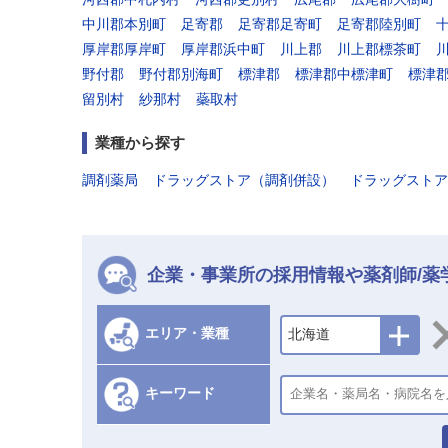
中川郡本別町
足寄郡
足寄郡足寄町
足寄郡陸別町
厚岸郡厚岸町
厚岸郡浜中町
川上郡
川上郡標茶町
野付郡
野付郡別海町
標津郡
標津郡中標津町
標津
留別村
紗那村
蘂取村
業種から探す
調剤薬局
ドラッグストア（調剤併設）
ドラッグストア
企業・事業所の採用情報や薬剤師/薬
エリア・業種
北海道
キーワード