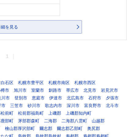
詳細を見る
1
市白石区
札幌市豊平区
札幌市南区
札幌市西区
小樽市
旭川市
室蘭市
釧路市
帯広市
北見市
岩見沢市
滝川市
登別市
恵庭市
伊達市
北広島市
石狩市
夕張市
寄市
三笠市
砂川市
歌志内市
深川市
富良野市
北斗市
郡松前町
松前郡福島町
上磯郡
上磯郡知内町
郡鹿部町
茅部郡森町
二海郡
二海郡八雲町
山越郡
町
檜山郡厚沢部町
爾志郡
爾志郡乙部町
奥尻郡
せたな町
島牧郡
島牧郡島牧村
寿都郡
寿都郡寿都町