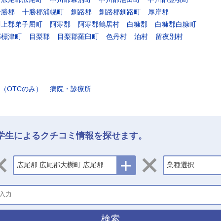
十勝郡
十勝郡浦幌町
釧路郡
釧路郡釧路町
厚岸郡
川上郡弟子屈町
阿寒郡
阿寒郡鶴居村
白糠郡
白糠郡白糠町
郡標津町
目梨郡
目梨郡羅臼町
色丹村
泊村
留夜別村
（OTCのみ）
病院・診療所
学生によるクチコミ情報を探せます。
広尾郡 広尾郡大樹町 広尾郡広尾町
業種選択
検索