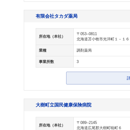
有限会社タカダ薬局
〒053--0811
所在地（本社）
北海道苫小牧市光洋町１－１６
業種
調剤薬局
事業所数
3
大樹町立国民健康保険病院
〒089--2145
所在地（本社）
北海道広尾郡大樹町暁町６