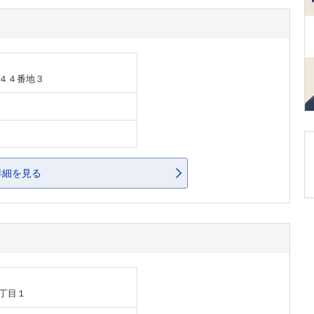
４４番地３
詳細を見る
丁目１