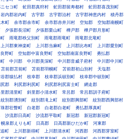
郡ニセコ町
虻田郡真狩村
虻田郡留寿都村
虻田郡喜茂別町
岩内郡岩内町
古宇郡
古宇郡泊村
古宇郡神恵内村
積丹郡
仁木町
余市郡余市町
余市郡赤井川村
空知郡
空知郡南幌町
町
夕張郡長沼町
夕張郡栗山町
樺戸郡
樺戸郡月形町
牛町
雨竜郡秩父別町
雨竜郡雨竜町
雨竜郡北竜町
上川郡東神楽町
上川郡当麻町
上川郡比布町
上川郡愛別町
富良野町
空知郡中富良野町
空知郡南富良野町
勇払郡
川町
中川郡
中川郡美深町
中川郡音威子府村
中川郡中川町
苫前郡苫前町
苫前郡羽幌町
苫前郡初山別村
天塩郡
宗谷郡猿払村
枝幸郡
枝幸郡浜頓別町
枝幸郡中頓別町
利尻郡
利尻郡利尻町
利尻郡利尻富士町
網走郡
斜里郡清里町
斜里郡小清水町
常呂郡
常呂郡訓子府町
紋別郡湧別町
紋別郡滝上町
紋別郡興部町
紋別郡西興部村
有珠郡壮瞥町
白老郡
白老郡白老町
勇払郡厚真町
郡
沙流郡日高町
沙流郡平取町
新冠郡
新冠郡新冠町
幌泉郡えりも町
日高郡
日高郡新ひだか町
河東郡
鹿追町
上川郡新得町
上川郡清水町
河西郡
河西郡芽室町
広尾郡広尾町
中川郡幕別町
中川郡池田町
中川郡豊頃町