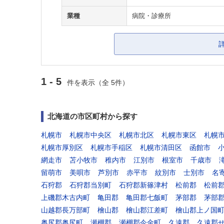
業種
病院・診療所
1 - 5
件を表示（全 5件）
北海道の市区町村から探す
札幌市
札幌市中央区
札幌市北区
札幌市東区
札幌
札幌市厚別区
札幌市手稲区
札幌市清田区
函館市
網走市
苫小牧市
稚内市
江別市
根室市
千歳市
留萌市
美唄市
芦別市
赤平市
紋別市
士別市
名
石狩郡
石狩郡当別町
石狩郡新篠津村
松前郡
松前
上磯郡木古内町
亀田郡
亀田郡七飯町
茅部郡
茅部
山越郡長万部町
檜山郡
檜山郡江差町
檜山郡上ノ国
奥尻郡奥尻町
瀬棚郡
瀬棚郡今金町
久遠郡
久遠郡