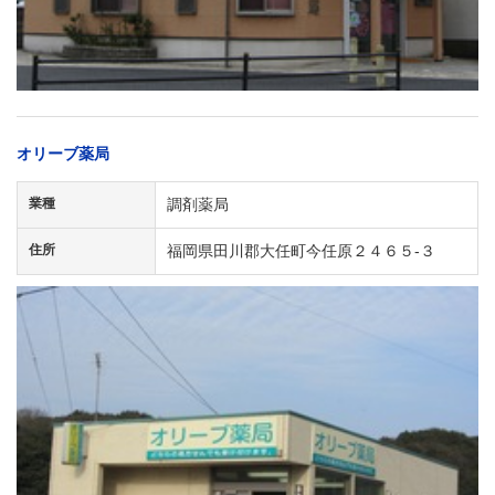
オリーブ薬局
業種
調剤薬局
住所
福岡県田川郡大任町今任原２４６５-３