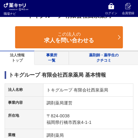
薬キャリ 職場ナビ
福岡県
行橋市
トキグループ 有限会社西泉薬局
ログイン
会員登録
職場ナビ
トキグループ 有限会社西泉薬局
この法人の
求人を問い合わせる
法人情報
事業所
薬剤師・薬学生の
トップ
一覧
クチコミ
トキグループ 有限会社西泉薬局 基本情報
法人名称
トキグループ 有限会社西泉薬局
事業内容
調剤薬局運営
所在地
〒824-0038
福岡県行橋市西泉4-1-1
業種
調剤薬局