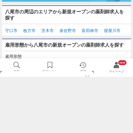
八尾市の周辺のエリアから新規オープンの薬剤師求人を
探す
守口市
枚方市
茨木市
泉佐野市
富田林市
寝屋川市
雇用形態から八尾市の新規オープンの薬剤師求人を探す
雇用形態
正社員
契約社員
派遣
パート・アルバイト
new
検索
検討リスト
履歴
マイページ
TOP
m3.comログインで
求人探しがもっと便利に
最近チェックした求人一覧
薬剤師の転職成功ガイド
希望に合う新着求人を通知
コンサルタントに転職相談
人気求人を通知メールで逃さずキャッチ
検討中の求人を保存
利用規約
個人情報の取り扱いについて
求人をキープして、比較・検討できる
応募フォームの入力が簡単に
基本情報の入力省略で即応募完了