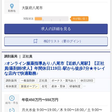
大阪府八尾市
勤務地
閲覧状況
今が狙い目！
求人の詳細を見る
検討リスト（要ログイン）
調剤薬局 ｜ 正社員
♪オンライン服薬指導あり♪八尾市【近鉄八尾駅】【正社
員/薬剤師/求人】年間休日119日♪駅から徒歩7分★キレイ
な店内で快適勤務♪
調剤薬局
一般薬剤師
正社員
ボーナス・賞与あり
休日120日
…
有休推奨
新規オープン
在宅
産休・育休
研修制度
年収450万円〜550万円
給与・手当
月火水金 9:00〜19:00／木 9:00〜18:00／土 9:00〜