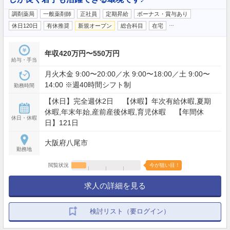
調剤薬局
一般薬剤師
正社員
定期昇給
ボーナス・賞与あり
…
休日120日
有休推奨
新規オープン
総合科目
在宅
年収420万円〜550万円
給与・手当
月火木金 9:00〜20:00／水 9:00〜18:00／土 9:00〜
14:00 ※週40時間シフト制
勤務時間
【休日】完全週休2日 【休暇】年次有給休暇,夏期
休暇,年末年始,産前産後休暇,育児休暇 【年間休
休日・休暇
日】121日
大阪府八尾市
勤務地
閲覧状況
今が狙い目！
求人の詳細を見る
検討リスト（要ログイン）