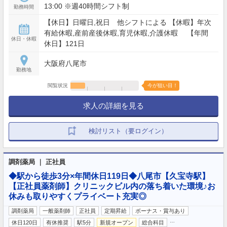
13:00 ※週40時間シフト制
勤務時間
【休日】日曜日,祝日 他シフトによる 【休暇】年次
有給休暇,産前産後休暇,育児休暇,介護休暇 【年間
休日・休暇
休日】121日
大阪府八尾市
勤務地
閲覧状況
今が狙い目！
求人の詳細を見る
検討リスト（要ログイン）
調剤薬局 ｜ 正社員
◆駅から徒歩3分×年間休日119日◆八尾市【久宝寺駅】
【正社員薬剤師】クリニックビル内の落ち着いた環境♪お
休みも取りやすくプライベート充実◎
調剤薬局
一般薬剤師
正社員
定期昇給
ボーナス・賞与あり
…
休日120日
有休推奨
駅5分
新規オープン
総合科目