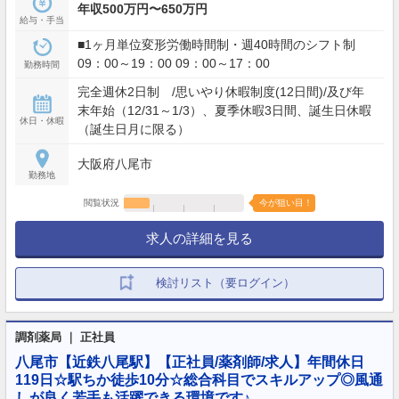
年収500万円〜650万円
給与・手当
■1ヶ月単位変形労働時間制・週40時間のシフト制
09：00～19：00 09：00～17：00
勤務時間
完全週休2日制 /思いやり休暇制度(12日間)/及び年
末年始（12/31～1/3）、夏季休暇3日間、誕生日休暇
休日・休暇
（誕生日月に限る）
大阪府八尾市
勤務地
閲覧状況
今が狙い目！
求人の詳細を見る
検討リスト（要ログイン）
調剤薬局 ｜ 正社員
八尾市【近鉄八尾駅】【正社員/薬剤師/求人】年間休日
119日☆駅ちか徒歩10分☆総合科目でスキルアップ◎風通
しが良く若手も活躍できる環境です♪