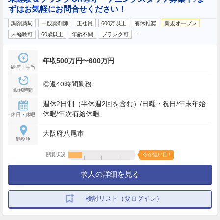
ずはお気軽にお問合せください！
調剤薬局
一般薬剤師
正社員
600万以上
有休推奨
新規オープン
…
未経験可
60歳以上
年齢不問
ブランク可
年収500万円〜600万円
給与・手当
◎週40時間勤務
勤務時間
週休2日制（半休週2回を含む）/日曜・祝日/年末年始
休暇/年次有給休暇
休日・休暇
大阪府八尾市
勤務地
閲覧状況
今が狙い目！
求人の詳細を見る
検討リスト（要ログイン）