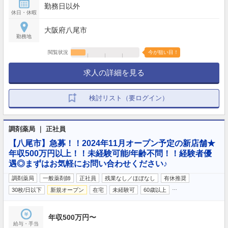
勤務日以外
休日・休暇
大阪府八尾市
勤務地
閲覧状況
今が狙い目！
求人の詳細を見る
検討リスト（要ログイン）
調剤薬局 ｜ 正社員
【八尾市】急募！！2024年11月オープン予定の新店舗★
年収500万円以上！！未経験可能/年齢不問！！経験者優
遇◎まずはお気軽にお問い合わせください♪
調剤薬局
一般薬剤師
正社員
残業なし／ほぼなし
有休推奨
…
30枚/日以下
新規オープン
在宅
未経験可
60歳以上
年収500万円〜
給与・手当