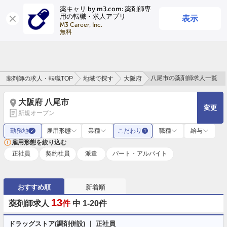
薬キャリ by m3.com: 薬剤師専
表示
用の転職・求人アプリ
ログイン
会員登録
M3 Career, Inc.

無料
八尾市の薬剤師求人一覧
薬剤師の求人・転職TOP
地域で探す
大阪府
大阪府 八尾市
変更
新規オープン
勤務地
雇用形態
業種
こだわり
職種
給与
✓
1
雇用形態を絞り込む
正社員
契約社員
派遣
パート・アルバイト
おすすめ順
新着順
13
薬剤師求人
件
中 1-20件
ドラッグストア(調剤併設) ｜ 正社員