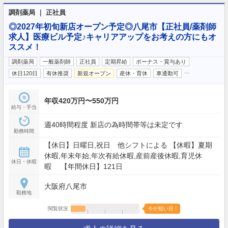
調剤薬局 ｜ 正社員
◎2027年初旬新店オープン予定◎八尾市【正社員/薬剤師
求人】医療ビル予定♪キャリアアップをお考えの方にもオ
ススメ！
調剤薬局
一般薬剤師
正社員
定期昇給
ボーナス・賞与あり
…
休日120日
有休推奨
新規オープン
産休・育休
車通勤可
年収420万円〜550万円
給与・手当
週40時間程度 新店の為時間帯等は未定です
勤務時間
【休日】日曜日,祝日 他シフトによる 【休暇】夏期
休暇,年末年始,年次有給休暇,産前産後休暇,育児休
休日・休暇
暇 【年間休日】121日
大阪府八尾市
勤務地
閲覧状況
今が狙い目！