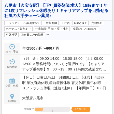
八尾市【久宝寺駅】【正社員薬剤師/求人】18時まで！年
に1度リフレッシュ休暇あり！キャリアアップを目指せる
社風の大手チェーン薬局♪
ドラッグストア(調剤併設)
一般薬剤師
正社員
600万以上
定期昇給
ボーナス・賞与あり
住宅補助(手当)・寮・社宅
残業なし／ほぼなし
…
有休推奨
土or日のみの勤務
年収500万円〜600万円
給与・手当
（月 - 金）09:00-14:00、15:00-18:00 （土）09:00-
13:00 ※勤務時間については選択制です 【キャリア
勤務時間
アップ重視型】9：00〜19：00（1時間の残業含む）
【ワークライフバランス型】9：00〜19：00の間で
【休日】日曜日,祝日 月間8日以上 【休暇】介護休
実働8時間
暇,年次有給休暇,産前産後休暇,育児休暇,慶弔休暇
休日・休暇
リフレッシュ休暇（連続7連休） 【年間休日】108日
大阪府八尾市
勤務地
閲覧状況
今が狙い目！