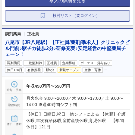
求人の詳細を見る
検討リスト（要ログイン）
調剤薬局 ｜ 正社員
八尾市【JR八尾駅】【正社員/薬剤師/求人】クリニックビ
ル門前♪駅チカ徒歩2分♪研修充実♪安定経営の中堅薬局チ
ェーン！
調剤薬局
一般薬剤師
正社員
定期昇給
ボーナス・賞与あり
…
休日120日
有休推奨
駅5分
新規オープン
産休・育休
年収450万円〜550万円
給与・手当
月火水金 9:00〜20:00／木 9:00〜17:00／土 9:00〜
14:00 ※週40時間シフト制
勤務時間
【休日】日曜日,祝日 他シフトによる 【休暇】介護
休暇,年次有給休暇,産前産後休暇,育児休暇 【年間
休日・休暇
休日】121日