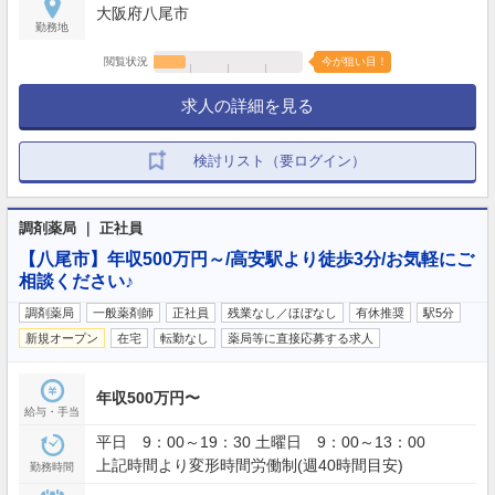
大阪府八尾市
勤務地
閲覧状況
今が狙い目！
求人の詳細を見る
検討リスト（要ログイン）
調剤薬局 ｜ 正社員
【八尾市】年収500万円～/高安駅より徒歩3分/お気軽にご
相談ください♪
調剤薬局
一般薬剤師
正社員
残業なし／ほぼなし
有休推奨
駅5分
新規オープン
在宅
転勤なし
薬局等に直接応募する求人
年収500万円〜
給与・手当
平日 9：00～19：30 土曜日 9：00～13：00
上記時間より変形時間労働制(週40時間目安)
勤務時間