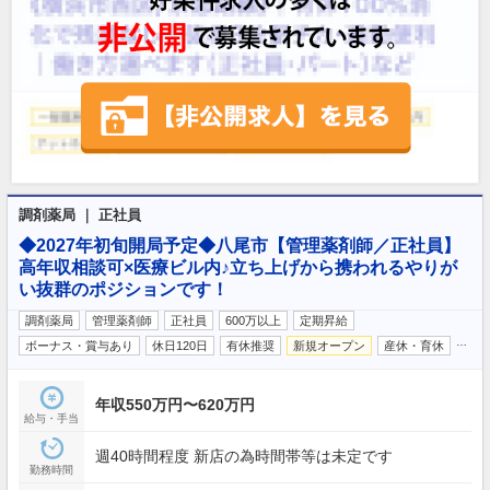
調剤薬局 ｜ 正社員
◆2027年初旬開局予定◆八尾市【管理薬剤師／正社員】
高年収相談可×医療ビル内♪立ち上げから携われるやりが
い抜群のポジションです！
調剤薬局
管理薬剤師
正社員
600万以上
定期昇給
…
ボーナス・賞与あり
休日120日
有休推奨
新規オープン
産休・育休
年収550万円〜620万円
給与・手当
週40時間程度 新店の為時間帯等は未定です
勤務時間