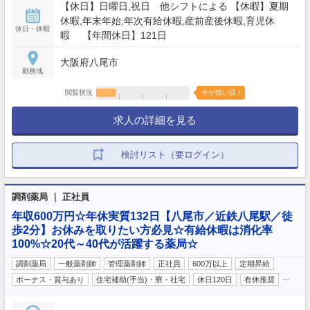
【休日】日曜日,祝日 他シフトによる 【休暇】夏期
休暇,年末年始,年次有給休暇,産前産後休暇,育児休
休日・休暇
暇 【年間休日】121日
大阪府八尾市
勤務地
閲覧状況
今が狙い目！
求人の詳細を見る
検討リスト（要ログイン）
調剤薬局 ｜ 正社員
年収600万円☆年休実質132日【八尾市／近鉄八尾駅／徒
歩2分】お休みを取りたい方必見☆有給休暇は消化率
100%☆20代～40代が活躍する薬局☆
調剤薬局
一般薬剤師
管理薬剤師
正社員
600万以上
定期昇給
…
ボーナス・賞与あり
住宅補助(手当)・寮・社宅
休日120日
有休推奨