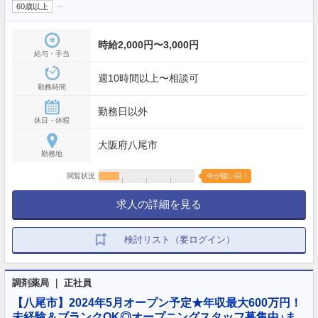
…
60歳以上
時給2,000円〜3,000円
給与・手当
週10時間以上〜相談可
勤務時間
勤務日以外
休日・休暇
大阪府八尾市
勤務地
閲覧状況
今が狙い目！
求人の詳細を見る
検討リスト（要ログイン）
調剤薬局 ｜ 正社員
【八尾市】2024年5月オープン予定★年収最大600万円！
未経験＆ブランクOK◎オープニングスタッフ募集中♪ま