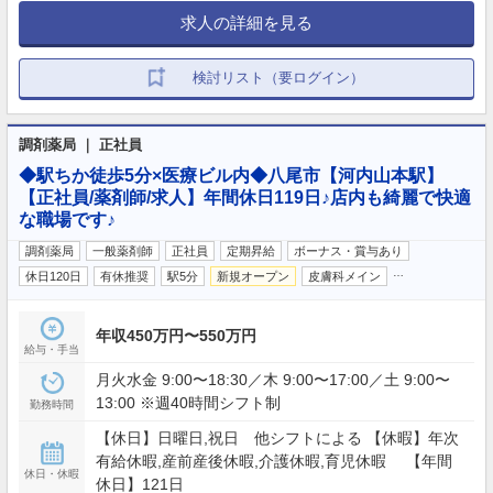
求人の詳細を見る
検討リスト（要ログイン）
調剤薬局 ｜ 正社員
◆駅ちか徒歩5分×医療ビル内◆八尾市【河内山本駅】
【正社員/薬剤師/求人】年間休日119日♪店内も綺麗で快適
な職場です♪
調剤薬局
一般薬剤師
正社員
定期昇給
ボーナス・賞与あり
…
休日120日
有休推奨
駅5分
新規オープン
皮膚科メイン
年収450万円〜550万円
給与・手当
月火水金 9:00〜18:30／木 9:00〜17:00／土 9:00〜
13:00 ※週40時間シフト制
勤務時間
【休日】日曜日,祝日 他シフトによる 【休暇】年次
有給休暇,産前産後休暇,介護休暇,育児休暇 【年間
休日・休暇
休日】121日