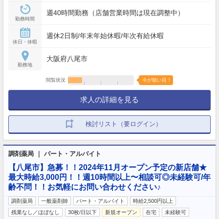
週40時間勤務（店舗営業時間は現在調整中）
勤務時間
週休2日制/年末年始休暇/年次有給休暇
休日・休暇
大阪府八尾市
勤務地
閲覧状況
今が狙い目！
求人の詳細を見る
検討リスト（要ログイン）
調剤薬局 ｜ パート・アルバイト
【八尾市】急募！！2024年11月オープン予定の新店舗★
最大時給3,000円！！週10時間以上〜相談可◎未経験可/年
齢不問！！お気軽にお問い合わせください♪
調剤薬局
一般薬剤師
パート・アルバイト
時給2,500円以上
残業なし／ほぼなし
30枚/日以下
新規オープン
在宅
未経験可