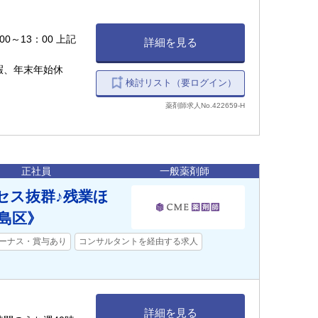
00～13：00 上記
詳細を見る
暇、年末年始休
検討リスト（要ログイン）
薬剤師求人No.422659-H
正社員
一般薬剤師
セス抜群♪残業ほ
島区》
ーナス・賞与あり
コンサルタントを経由する求人
詳細を見る