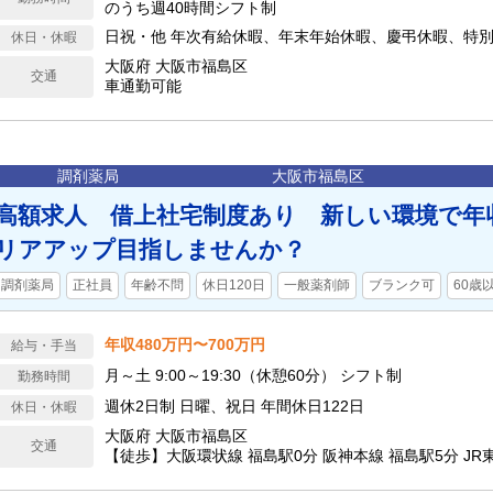
のうち週40時間シフト制
日祝・他 年次有給休暇、年末年始休暇、慶弔休暇、特
休日・休暇
大阪府 大阪市福島区
交通
車通勤可能
調剤薬局
大阪市福島区
高額求人 借上社宅制度あり 新しい環境で年
リアアップ目指しませんか？
調剤薬局
正社員
年齢不問
休日120日
一般薬剤師
ブランク可
60歳
年収480万円〜700万円
給与・手当
月～土 9:00～19:30（休憩60分） シフト制
勤務時間
週休2日制 日曜、祝日 年間休日122日
休日・休暇
大阪府 大阪市福島区
交通
【徒歩】大阪環状線 福島駅0分 阪神本線 福島駅5分 JR