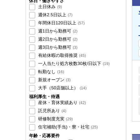
休日・働きやすさ
土日休み
(
9
)
週休2.5日以上
(
7
)
年間休日120日以上
(
57
)
週1日から勤務可
(
2
)
週2日から勤務可
(
2
)
週3日から勤務可
(
3
)
有給休暇の取得推奨
(
45
)
一人当たり処方枚数30枚/日以下
(
19
)
転勤なし
(
16
)
新規オープン
(
3
)
大手（50店舗以上）
(
14
)
福利厚生・待遇
産休・育休実績あり
(
42
)
託児所あり
(
4
)
研修制度充実
(
29
)
住宅補助(手当)・寮・社宅
(
25
)
年齢・応募要件