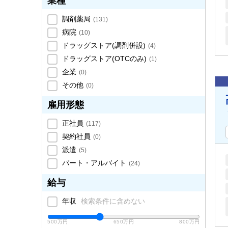
業種
調剤薬局
(
131
)
病院
(
10
)
ドラッグストア(調剤併設)
(
4
)
ドラッグストア(OTCのみ)
(
1
)
企業
(
0
)
その他
(
0
)
雇用形態
正社員
(
117
)
契約社員
(
0
)
派遣
(
5
)
パート・アルバイト
(
24
)
給与
年収
検索条件に含めない
500万円
650万円
800万円