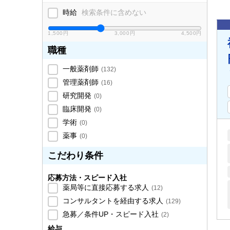
時給
検索条件に含めない
1,500円
3,000円
4,500円
職種
一般薬剤師
(
132
)
管理薬剤師
(
16
)
研究開発
(
0
)
臨床開発
(
0
)
学術
(
0
)
薬事
(
0
)
こだわり条件
応募方法・スピード入社
薬局等に直接応募する求人
(
12
)
コンサルタントを経由する求人
(
129
)
急募／条件UP・スピード入社
(
2
)
給与