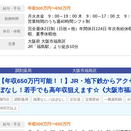
年収500万円〜650万円
給与・手当
月火水金 9：00～19：00 木 9：00～17：00 土 9：
勤務時間
営業時間のうち週40時間シフト制
完全週休2日制（日祝＋他）年間休日124日 年次有給休
休日・休暇
暇、夏季休暇他
大阪府 大阪市福島区
交通
JR「福島駅」より徒歩10分
調剤薬局
大阪市福島区
【年収650万円可能！！】JR・地下鉄からアク
ぼなし！若手でも高年収狙えます☆《大阪市福
駅5分
調剤薬局
残業なし／ほぼなし
正社員
定期昇給
一般薬剤師
ボ
600万以上
年収500万円〜650万円
給与・手当