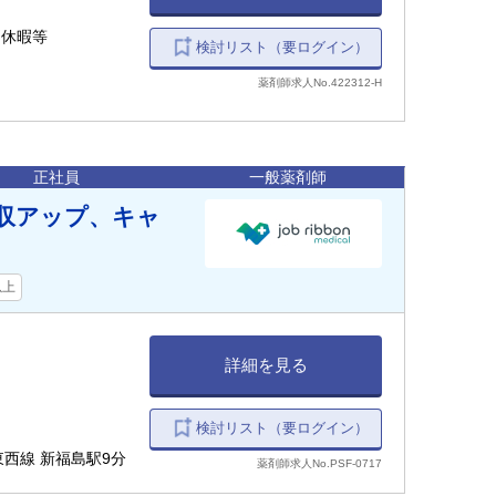
別休暇等
検討リスト（要ログイン）
薬剤師求人No.422312-H
正社員
一般薬剤師
収アップ、キャ
以上
詳細を見る
検討リスト（要ログイン）
東西線 新福島駅9分
薬剤師求人No.PSF-0717