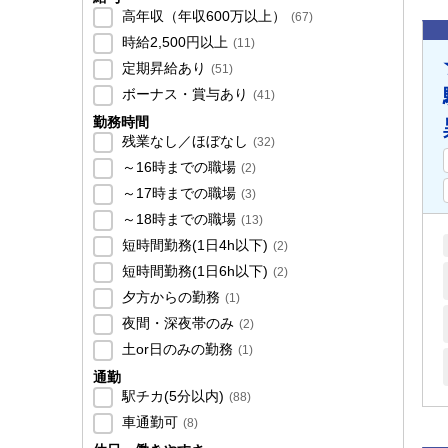
高年収（年収600万以上）
(
67
)
時給2,500円以上
(
11
)
定期昇給あり
(
51
)
ボーナス・賞与あり
(
41
)
勤務時間
残業なし／ほぼなし
(
32
)
～16時までの職場
(
2
)
～17時までの職場
(
3
)
～18時までの職場
(
13
)
短時間勤務(1日4h以下)
(
2
)
短時間勤務(1日6h以下)
(
2
)
夕方からの勤務
(
1
)
夜間・深夜帯のみ
(
2
)
土or日のみの勤務
(
1
)
通勤
駅チカ(5分以内)
(
88
)
車通勤可
(
8
)