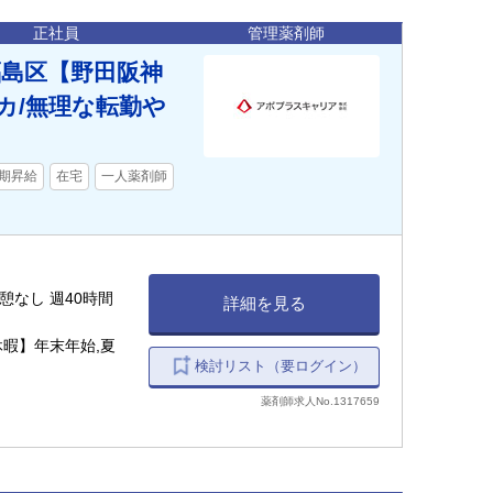
正社員
管理薬剤師
福島区【野田阪神
カ/無理な転勤や
期昇給
在宅
一人薬剤師
 休憩なし 週40時間
詳細を見る
休暇】年末年始,夏
検討リスト（要ログイン）
薬剤師求人No.1317659