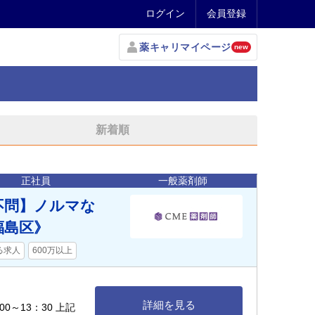
ログイン
会員登録
薬キャリマイページ
new
新着順
正社員
一般薬剤師
不問】ノルマな
福島区》
る求人
600万以上
詳細を見る
00～13：30 上記