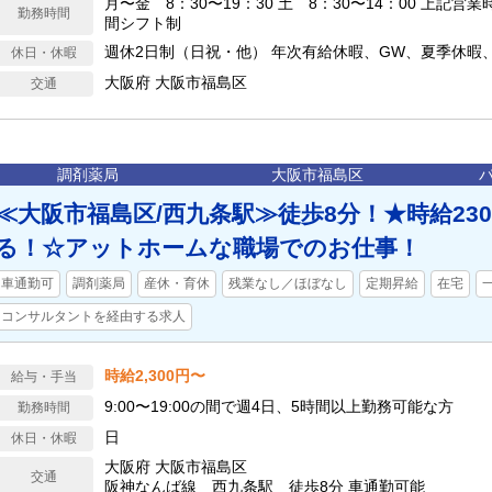
月〜金 8：30〜19：30 土 8：30〜14：00 上記営
勤務時間
間シフト制
週休2日制（日祝・他） 年次有給休暇、GW、夏季休暇
休日・休暇
大阪府 大阪市福島区
交通
調剤薬局
大阪市福島区
≪大阪市福島区/西九条駅≫徒歩8分！★時給23
る！☆アットホームな職場でのお仕事！
車通勤可
調剤薬局
産休・育休
残業なし／ほぼなし
定期昇給
在宅
コンサルタントを経由する求人
時給2,300円〜
給与・手当
9:00〜19:00の間で週4日、5時間以上勤務可能な方
勤務時間
日
休日・休暇
大阪府 大阪市福島区
交通
阪神なんば線 西九条駅 徒歩8分 車通勤可能