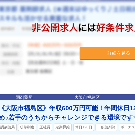
詳細を見る
調剤薬局
大阪市福島区
《大阪市福島区》年収600万円可能！年間休日1
め♪若手のうちからチャレンジできる環境です
調剤薬局
研修制度
正社員
定期昇給
休日120日
一般薬剤師
ボーナス