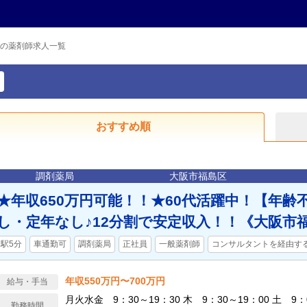
の薬剤師求人一覧
おすすめ順
調剤薬局
大阪市福島区
★年収650万円可能！！★60代活躍中！【年齢
し・定年なし♪12分割で安定収入！！《大阪市
駅5分
車通勤可
調剤薬局
正社員
一般薬剤師
コンサルタントを経由す
年収550万円〜700万円
給与・手当
月火水金 9：30～19：30 木 9：30～19：00 土 9：
勤務時間