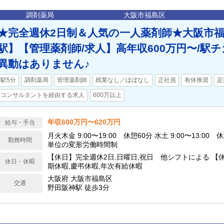
調剤薬局
大阪市福島区
★完全週休2日制＆人気の一人薬剤師★大阪市
駅】【管理薬剤師/求人】高年収600万円〜/駅チ
異動はありません♪
駅5分
調剤薬局
管理薬剤師
残業なし／ほぼなし
正社員
有休推奨
定
コンサルタントを経由する求人
600万以上
年収600万円〜620万円
給与・手当
月火木金 9:00〜19:00 休憩60分 水土 9:00〜13:00
勤務時間
単位の変形労働時間制
【休日】完全週休2日,日曜日,祝日 他シフトによる 【
休日・休暇
期休暇,慶弔休暇,年次有給休暇
大阪府 大阪市福島区
交通
野田阪神駅 徒歩3分