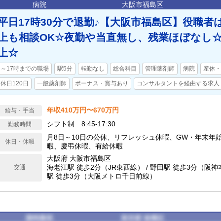
病院
大阪市福島区
平日17時30分で退勤♪【大阪市福島区】役職者は
上も相談OK☆夜勤や当直無し、残業ほぼなし☆
上☆
～17時までの職場
駅5分
転勤なし
総合科目
管理薬剤師
病院
産休・
休日120日
一般薬剤師
ボーナス・賞与あり
コンサルタントを経由する求人
年収410万円〜670万円
給与・手当
シフト制 8:45-17:30
勤務時間
月8日～10日の公休、リフレッシュ休暇、GW・年末年
休日・休暇
暇、慶弔休暇、有給休暇
大阪府 大阪市福島区
海老江駅 徒歩2分（JR東西線） / 野田駅 徒歩3分（阪神
交通
駅 徒歩3分（大阪メトロ千日前線）