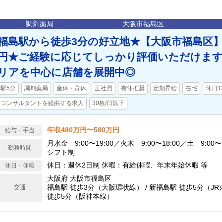
調剤薬局
大阪市福島区
福島駅から徒歩3分の好立地★【大阪市福島区】年
円★ご経験に応じてしっかり評価いただけます
リアを中心に店舗を展開中◎
駅5分
調剤薬局
産休・育休
正社員
有休推奨
定期昇給
在宅
休日1
コンサルタントを経由する求人
30枚/日以下
年収480万円〜580万円
給与・手当
月水金 9:00〜19:00／火木 9:00〜18:00／土 9:00〜
勤務時間
シフト制
休日：週休2日制 休暇：有給休暇、年末年始休暇 等
休日・休暇
大阪府 大阪市福島区
福島駅 徒歩3分（大阪環状線） / 新福島駅 徒歩5分（JR
交通
徒歩5分（阪神本線）