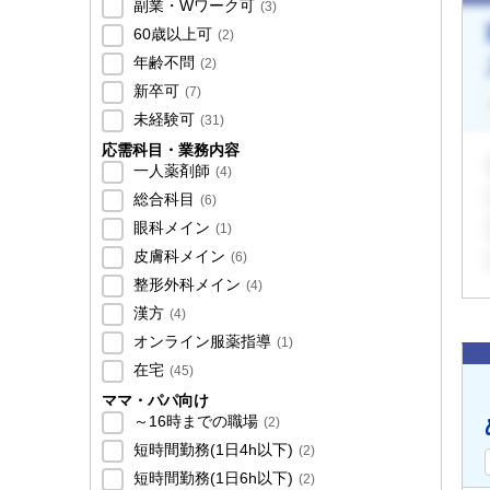
副業・Wワーク可
(
3
)
60歳以上可
(
2
)
年齢不問
(
2
)
新卒可
(
7
)
未経験可
(
31
)
応需科目・業務内容
一人薬剤師
(
4
)
総合科目
(
6
)
眼科メイン
(
1
)
皮膚科メイン
(
6
)
整形外科メイン
(
4
)
漢方
(
4
)
オンライン服薬指導
(
1
)
在宅
(
45
)
ママ・パパ向け
～16時までの職場
(
2
)
短時間勤務(1日4h以下)
(
2
)
短時間勤務(1日6h以下)
(
2
)