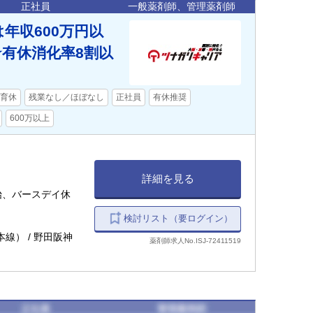
正社員
一般薬剤師、管理薬剤師
年収600万円以
有休消化率8割以
育休
残業なし／ほぼなし
正社員
有休推奨
600万以上
詳細を見る
始、バースデイ休
検討リスト（要ログイン）
本線） / 野田阪神
薬剤師求人No.ISJ-72411519