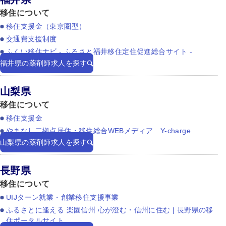
移住について
移住支援金（東京圏型）
交通費支援制度
ふくい移住ナビ - ふるさと福井移住定住促進総合サイト -
福井県の薬剤師求人を探す
山梨県
移住について
移住支援金
やまなし二拠点居住・移住総合WEBメディア Y-charge
山梨県の薬剤師求人を探す
長野県
移住について
UIJターン就業・創業移住支援事業
ふるさとに逢える 楽園信州 心が澄む・信州に住む | 長野県の移
住ポータルサイト