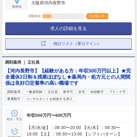
大阪府河内長野市
勤務地
閲覧状況
今が狙い目！
求人の詳細を見る
検討リスト（要ログイン）
調剤薬局 ｜ 正社員
【河内長野市】【経験がある方：年収500万円以上】★完
全週休2日制＆残業ほぼなし★薬局内・処方元との人間関
係は良好◎定着率の高い職場です
調剤薬局
一般薬剤師
正社員
新卒可
在宅
未経験可
ブランク可
車通勤可
コンサルタントを経由する求人
年収500万円〜600万円
給与・手当
【月/水/金】：08:30〜20:00 【火/木】：08:30〜
18:00 【土】：08:30〜13:00 【シフトパターン】