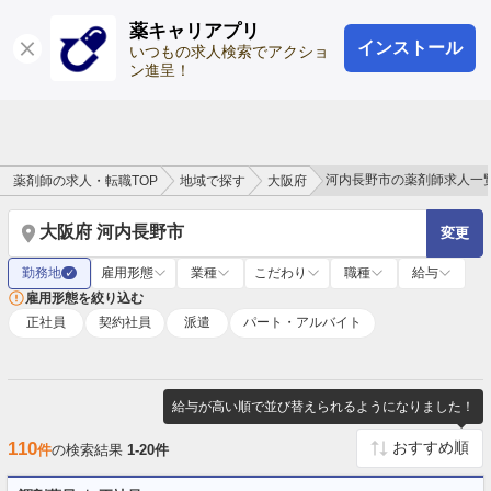
薬キャリアプリ
インストール
ログイン
会員登録
いつもの求人検索でアクショ
ン進呈！
河内長野市の薬剤師求人一
薬剤師の求人・転職TOP
地域で探す
大阪府
大阪府 河内長野市
変更
勤務地
雇用形態
業種
こだわり
職種
給与
✓
雇用形態を絞り込む
正社員
契約社員
派遣
パート・アルバイト
給与が高い順で並び替えられるようになりました！
110
件
の検索結果
1-20件