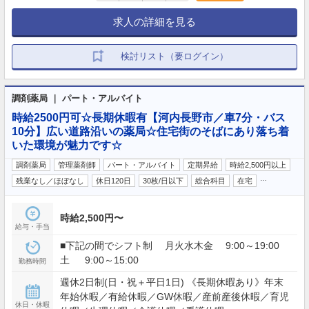
求人の詳細を見る
検討リスト（要ログイン）
調剤薬局 ｜ パート・アルバイト
時給2500円可☆長期休暇有【河内長野市／車7分・バス
10分】広い道路沿いの薬局☆住宅街のそばにあり落ち着
いた環境が魅力です☆
調剤薬局
管理薬剤師
パート・アルバイト
定期昇給
時給2,500円以上
…
残業なし／ほぼなし
休日120日
30枚/日以下
総合科目
在宅
時給2,500円〜
給与・手当
■下記の間でシフト制 月火水木金 9:00～19:00
土 9:00～15:00
勤務時間
週休2日制(日・祝＋平日1日) 《長期休暇あり》年末
年始休暇／有給休暇／GW休暇／産前産後休暇／育児
休日・休暇