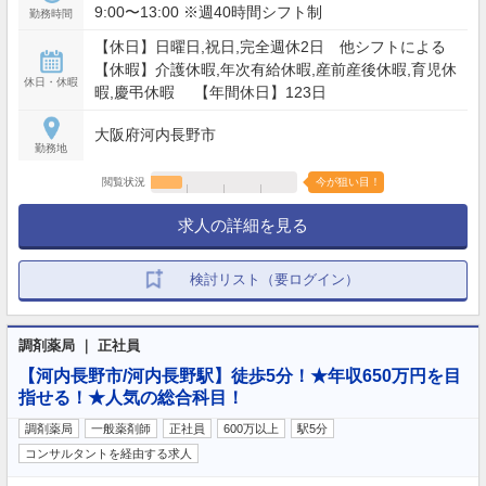
9:00〜13:00 ※週40時間シフト制
勤務時間
【休日】日曜日,祝日,完全週休2日 他シフトによる
【休暇】介護休暇,年次有給休暇,産前産後休暇,育児休
休日・休暇
暇,慶弔休暇 【年間休日】123日
大阪府河内長野市
勤務地
閲覧状況
今が狙い目！
求人の詳細を見る
検討リスト（要ログイン）
調剤薬局 ｜ 正社員
【河内長野市/河内長野駅】徒歩5分！★年収650万円を目
指せる！★人気の総合科目！
調剤薬局
一般薬剤師
正社員
600万以上
駅5分
コンサルタントを経由する求人