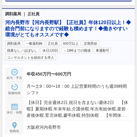
調剤薬局 ｜ 正社員
河内長野市【河内長野駅】【正社員】年休120日以上！◆
総合門前になりますので経験も積めます！◆働きやすい
環境がとてもオススメです◆
調剤薬局
一般薬剤師
正社員
600万以上
定期昇給
残業なし／ほぼなし
休日120日
～18時までの職場
車通勤可
コンサルタントを経由する求人
年収450万円〜600万円
給与・手当
月〜土9：00〜18：00 上記営業時間のうち週39時間
シフト
勤務時間
【休日】完全週休2日,祝日を含まない週休2日 【休
暇】夏期休暇,年末年始,介護休暇,年次有給休暇,産前
休日・休暇
産後休暇,育児休暇,慶弔休暇,特別休暇 【年間休
日】120日
大阪府河内長野市
勤務地