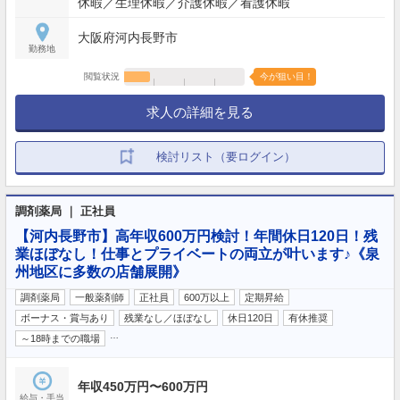
休暇／生理休暇／介護休暇／看護休暇
大阪府河内長野市
勤務地
閲覧状況
今が狙い目！
求人の詳細を見る
検討リスト（要ログイン）
調剤薬局 ｜ 正社員
【河内長野市】高年収600万円検討！年間休日120日！残
業ほぼなし！仕事とプライベートの両立が叶います♪《泉
州地区に多数の店舗展開》
調剤薬局
一般薬剤師
正社員
600万以上
定期昇給
ボーナス・賞与あり
残業なし／ほぼなし
休日120日
有休推奨
…
～18時までの職場
年収450万円〜600万円
給与・手当