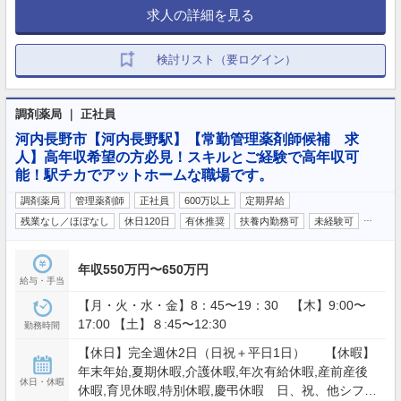
求人の詳細を見る
検討リスト（要ログイン）
調剤薬局 ｜ 正社員
河内長野市【河内長野駅】【常勤管理薬剤師候補 求
人】高年収希望の方必見！スキルとご経験で高年収可
能！駅チカでアットホームな職場です。
調剤薬局
管理薬剤師
正社員
600万以上
定期昇給
…
残業なし／ほぼなし
休日120日
有休推奨
扶養内勤務可
未経験可
年収550万円〜650万円
給与・手当
【月・火・水・金】8：45〜19：30 【木】9:00〜
17:00 【土】８:45〜12:30
勤務時間
【休日】完全週休2日（日祝＋平日1日） 【休暇】
年末年始,夏期休暇,介護休暇,年次有給休暇,産前産後
休日・休暇
休暇,育児休暇,特別休暇,慶弔休暇 日、祝、他シフト