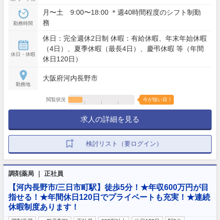
月〜土 9:00〜18:00 ＊週40時間程度のシフト制勤
務
勤務時間
休日：完全週休2日制 休暇：有給休暇、年末年始休暇
（4日）、夏季休暇（最長4日）、慶弔休暇 等（年間
休日・休暇
休日120日）
大阪府河内長野市
勤務地
閲覧状況
今が狙い目！
求人の詳細を見る
検討リスト（要ログイン）
調剤薬局 ｜ 正社員
【河内長野市/三日市町駅】徒歩5分！★年収600万円が目
指せる！★年間休日120日でプライベートも充実！★連続
休暇制度あります！