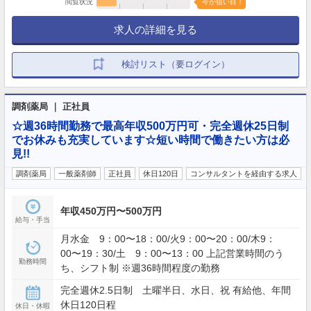
閲覧状況
今が狙い目！
求人の詳細を見る
検討リスト（要ログイン）
調剤薬局 ｜ 正社員
☆週36時間勤務で最高年収500万円可・完全週休25日制
でお休みも充実しています☆短い時間で働きたい方は必
見!!
調剤薬局
一般薬剤師
正社員
休日120日
コンサルタントを経由する求人
年収450万円〜500万円
給与・手当
月水金 9：00〜18：00/火9：00〜20：00/木9：
00〜19：30/土 9：00〜13：00 上記営業時間のう
勤務時間
ち、シフト制 ※週36時間程度の勤務
完全週休2.5日制 土曜半日、水日、祝 有給他、年間
休日120日程
休日・休暇