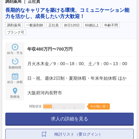
調剤薬局 ｜ 正社員
長期的なキャリアを築ける環境、コミュニケーション能
力を活かし、成長したい方大歓迎！
調剤薬局
一般薬剤師
正社員
休日120日
60歳以上
年齢不問
ブランク可
年収480万円〜700万円
給与・手当
月火水木金／9：00～18：00、土／9：00～13：00
勤務時間
日・祝、週休2日制・夏期休暇・年末年始休暇 ほか
休日・休暇
大阪府河内長野市
勤務地
閲覧状況
今が狙い目！
求人の詳細を見る
検討リスト（要ログイン）