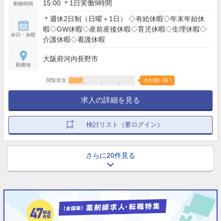
15:00 ＊1日実働9時間
勤務時間
＊週休2日制（日曜＋1日） ◇有給休暇◇年末年始休
暇◇GW休暇◇産前産後休暇◇育児休暇◇生理休暇◇
休日・休暇
介護休暇◇看護休暇
大阪府河内長野市
勤務地
閲覧状況
今が狙い目！
求人の詳細を見る
検討リスト（要ログイン）
さらに20件見る