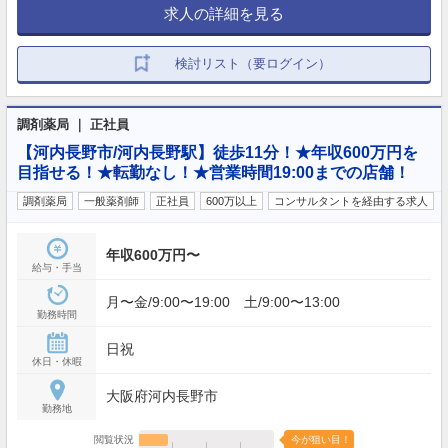
求人の詳細を見る
検討リスト（要ログイン）
調剤薬局 ｜ 正社員
【河内長野市/河内長野駅】徒歩11分！★年収600万円を
目指せる！★転勤なし！★営業時間19:00までの店舗！
調剤薬局
一般薬剤師
正社員
600万以上
コンサルタントを経由する求人
年収600万円〜
給与・手当
月〜金/9:00〜19:00 土/9:00〜13:00
勤務時間
日祝
休日・休暇
大阪府河内長野市
勤務地
閲覧状況
今が狙い目！