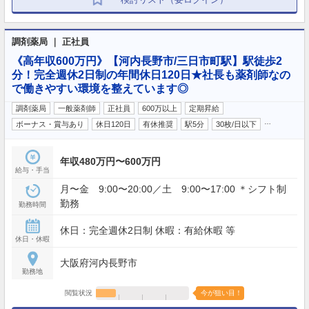
調剤薬局 ｜ 正社員
《高年収600万円》【河内長野市/三日市町駅】駅徒歩2
分！完全週休2日制の年間休日120日★社長も薬剤師なの
で働きやすい環境を整えています◎
調剤薬局
一般薬剤師
正社員
600万以上
定期昇給
…
ボーナス・賞与あり
休日120日
有休推奨
駅5分
30枚/日以下
年収480万円〜600万円
給与・手当
月〜金 9:00〜20:00／土 9:00〜17:00 ＊シフト制
勤務
勤務時間
休日：完全週休2日制 休暇：有給休暇 等
休日・休暇
大阪府河内長野市
勤務地
閲覧状況
今が狙い目！