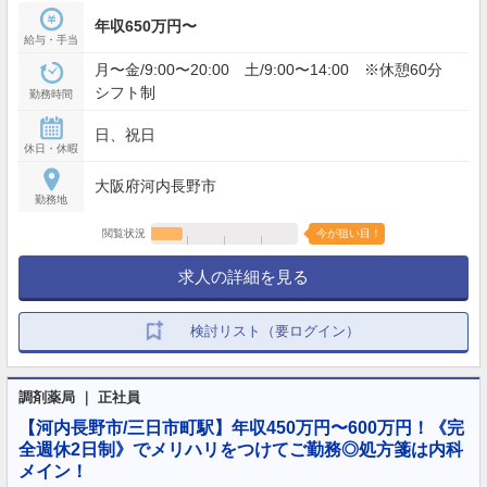
年収650万円〜
給与・手当
月〜金/9:00〜20:00 土/9:00〜14:00 ※休憩60分
シフト制
勤務時間
日、祝日
休日・休暇
大阪府河内長野市
勤務地
閲覧状況
今が狙い目！
求人の詳細を見る
検討リスト（要ログイン）
調剤薬局 ｜ 正社員
【河内長野市/三日市町駅】年収450万円〜600万円！《完
全週休2日制》でメリハリをつけてご勤務◎処方箋は内科
メイン！