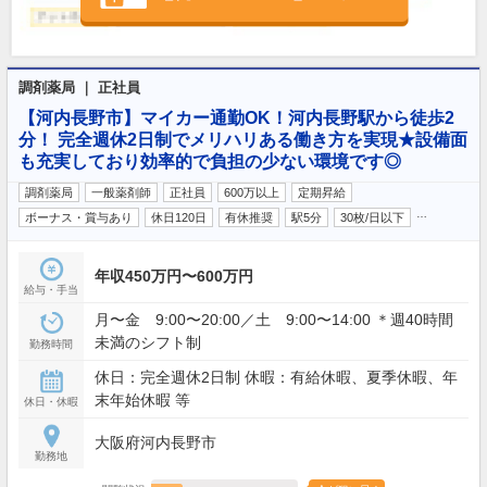
調剤薬局 ｜ 正社員
【河内長野市】マイカー通勤OK！河内長野駅から徒歩2
分！ 完全週休2日制でメリハリある働き方を実現★設備面
も充実しており効率的で負担の少ない環境です◎
調剤薬局
一般薬剤師
正社員
600万以上
定期昇給
…
ボーナス・賞与あり
休日120日
有休推奨
駅5分
30枚/日以下
年収450万円〜600万円
給与・手当
月〜金 9:00〜20:00／土 9:00〜14:00 ＊週40時間
未満のシフト制
勤務時間
休日：完全週休2日制 休暇：有給休暇、夏季休暇、年
末年始休暇 等
休日・休暇
大阪府河内長野市
勤務地