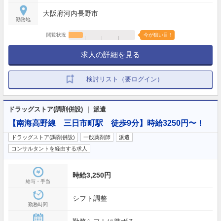
による 【年間休日】120日
大阪府河内長野市
勤務地
閲覧状況
今が狙い目！
求人の詳細を見る
検討リスト（要ログイン）
ドラッグストア(調剤併設) ｜ 派遣
【南海高野線 三日市町駅 徒歩9分】時給3250円〜！
ドラッグストア(調剤併設)
一般薬剤師
派遣
コンサルタントを経由する求人
時給3,250円
給与・手当
シフト調整
勤務時間