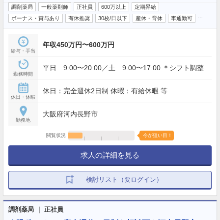
調剤薬局
一般薬剤師
正社員
600万以上
定期昇給
…
ボーナス・賞与あり
有休推奨
30枚/日以下
産休・育休
車通勤可
年収450万円〜600万円
給与・手当
平日 9:00〜20:00／土 9:00〜17:00 ＊シフト調整
勤務時間
休日：完全週休2日制 休暇：有給休暇 等
休日・休暇
大阪府河内長野市
勤務地
閲覧状況
今が狙い目！
求人の詳細を見る
検討リスト（要ログイン）
調剤薬局 ｜ 正社員