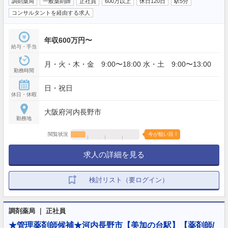
調剤薬局
一般薬剤師
正社員
600万以上
休日120日
駅5分
コンサルタントを経由する求人
年収600万円〜
給与・手当
月・火・木・金 9:00〜18:00 水・土 9:00〜13:00
勤務時間
日・祝日
休日・休暇
大阪府河内長野市
勤務地
閲覧状況
今が狙い目！
求人の詳細を見る
検討リスト（要ログイン）
調剤薬局 ｜ 正社員
★管理薬剤師候補★河内長野市【美加の台駅】【薬剤師/