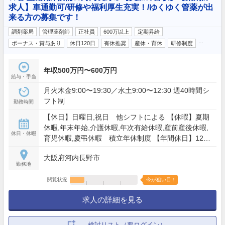
求人】車通勤可/研修や福利厚生充実！/ゆくゆく管薬が出
来る方の募集です！
調剤薬局
管理薬剤師
正社員
600万以上
定期昇給
…
ボーナス・賞与あり
休日120日
有休推奨
産休・育休
研修制度
年収500万円〜600万円
給与・手当
月火木金9:00〜19:30／水土9:00〜12:30 週40時間シ
フト制
勤務時間
【休日】日曜日,祝日 他シフトによる 【休暇】夏期
休暇,年末年始,介護休暇,年次有給休暇,産前産後休暇,
休日・休暇
育児休暇,慶弔休暇 積立年休制度 【年間休日】120
日
大阪府河内長野市
勤務地
閲覧状況
今が狙い目！
求人の詳細を見る
検討リスト（要ログイン）