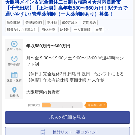
★眼科メイン＆完全週休二日制も相談可★河内長野市
【千代田駅】【正社員】高年収580〜660万円！駅チカで
通いやすい♪管理薬剤師（一人薬剤師あり）募集！
調剤薬局
管理薬剤師
正社員
600万以上
定期昇給
…
残業なし／ほぼなし
有休推奨
駅5分
一人薬剤師
在宅
年収580万円〜660万円
給与・手当
月〜金 9:00〜19:00／土 9:00〜13:00 ※週40時間シ
フト制
勤務時間
【休日】完全週休2日,日曜日,祝日 他シフトによる
【休暇】年次有給休暇,夏期休暇,年末年始
休日・休暇
大阪府河内長野市
勤務地
閲覧状況
今が狙い目！
求人の詳細を見る
検討リスト（要ログイン）