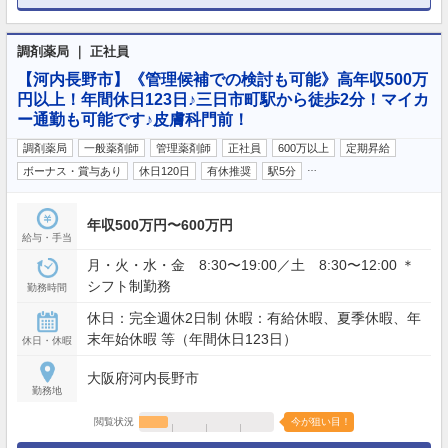
調剤薬局 ｜ 正社員
【河内長野市】《管理候補での検討も可能》高年収500万
円以上！年間休日123日♪三日市町駅から徒歩2分！マイカ
ー通勤も可能です♪皮膚科門前！
調剤薬局
一般薬剤師
管理薬剤師
正社員
600万以上
定期昇給
…
ボーナス・賞与あり
休日120日
有休推奨
駅5分
年収500万円〜600万円
給与・手当
月・火・水・金 8:30〜19:00／土 8:30〜12:00 ＊
シフト制勤務
勤務時間
休日：完全週休2日制 休暇：有給休暇、夏季休暇、年
末年始休暇 等（年間休日123日）
休日・休暇
大阪府河内長野市
勤務地
閲覧状況
今が狙い目！