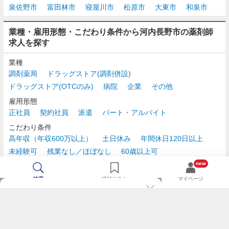
泉佐野市
富田林市
寝屋川市
松原市
大東市
和泉市
業種・雇用形態・こだわり条件から河内長野市の薬剤師
求人を探す
業種
調剤薬局
ドラッグストア(調剤併設)
ドラッグストア(OTCのみ)
病院
企業
その他
雇用形態
正社員
契約社員
派遣
パート・アルバイト
こだわり条件
高年収（年収600万以上）
土日休み
年間休日120日以上
未経験可
残業なし／ほぼなし
60歳以上可
時給2,500円以上
new
検索
検討リスト
マイページ
TOP
m3.comログインで
求人探しがもっと便利に
最近チェックした求人一覧
薬剤師の転職成功ガイド