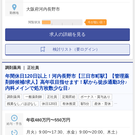
大阪府河内長野市
勤務地
閲覧状況
今が狙い目！
求人の詳細を見る
検討リスト（要ログイン）
調剤薬局 ｜ 正社員
年間休日120日以上！河内長野市【三日市町駅】【管理薬
剤師候補/求人】高年収目指せます！駅から徒歩通勤3分♪
内科メインで処方枚数少な目♪
調剤薬局
一般薬剤師
正社員
定期昇給
ボーナス・賞与あり
…
残業なし／ほぼなし
休日120日
有休推奨
駅5分
産休・育休
年収480万円〜550万円
給与・手当
月火）9:00〜17:30、水金）9:00〜20:00、木土）