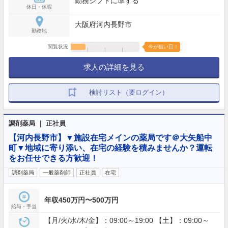
勤務シフトに準ずる
休日・休暇
大阪府河内長野市
勤務地
閲覧状況
今が狙い目！
求人の詳細を見る
検討リスト（要ログイン）
調剤薬局 ｜ 正社員
【河内長野市】▼施設在宅メインの薬局です＠大矢船中
町▼地域に寄り添い、在宅の経験を積みませんか？運転
をお任せできる方歓迎！
調剤薬局
一般薬剤師
正社員
在宅
年収450万円〜500万円
給与・手当
【月/火/水/木/金】：09:00～19:00 【土】：09:00～