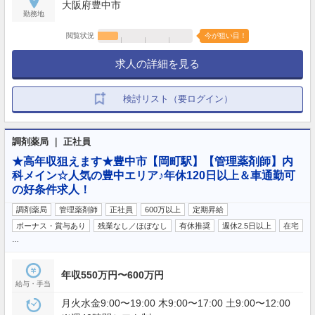
大阪府豊中市
勤務地
閲覧状況
今が狙い目！
求人の詳細を見る
検討リスト（要ログイン）
調剤薬局 ｜ 正社員
★高年収狙えます★豊中市【岡町駅】【管理薬剤師】内
科メイン☆人気の豊中エリア♪年休120日以上＆車通勤可
の好条件求人！
調剤薬局
管理薬剤師
正社員
600万以上
定期昇給
ボーナス・賞与あり
残業なし／ほぼなし
有休推奨
週休2.5日以上
在宅
…
年収550万円〜600万円
給与・手当
月火水金9:00〜19:00 木9:00〜17:00 土9:00〜12:00