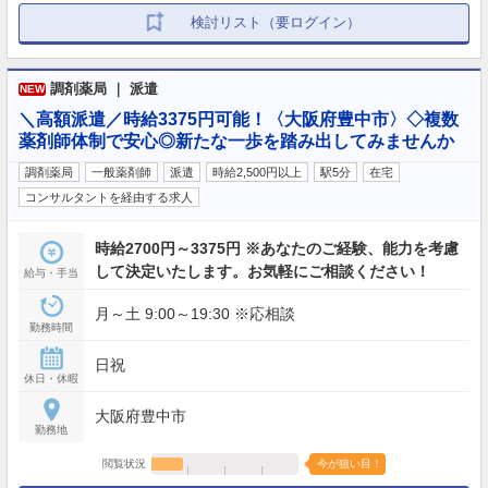
検討リスト（要ログイン）
調剤薬局 ｜ 派遣
NEW
＼高額派遣／時給3375円可能！〈大阪府豊中市〉◇複数
薬剤師体制で安心◎新たな一歩を踏み出してみませんか
調剤薬局
一般薬剤師
派遣
時給2,500円以上
駅5分
在宅
コンサルタントを経由する求人
時給2700円～3375円 ※あなたのご経験、能力を考慮
して決定いたします。お気軽にご相談ください！
給与・手当
月～土 9:00～19:30 ※応相談
勤務時間
日祝
休日・休暇
大阪府豊中市
勤務地
閲覧状況
今が狙い目！