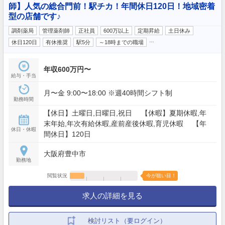
師】人気の総合門前！駅チカ！年間休日120日！地域密着
型の店舗です♪
調剤薬局
管理薬剤師
正社員
600万以上
定期昇給
土日休み
…
休日120日
有休推奨
駅5分
～18時までの職場
年収600万円〜
給与・手当
月〜金 9:00〜18:00 ※週40時間シフト制
勤務時間
【休日】土曜日,日曜日,祝日 【休暇】夏期休暇,年
末年始,年次有給休暇,産前産後休暇,育児休暇 【年
休日・休暇
間休日】120日
大阪府豊中市
勤務地
閲覧状況
今が狙い目！
求人の詳細を見る
検討リスト（要ログイン）