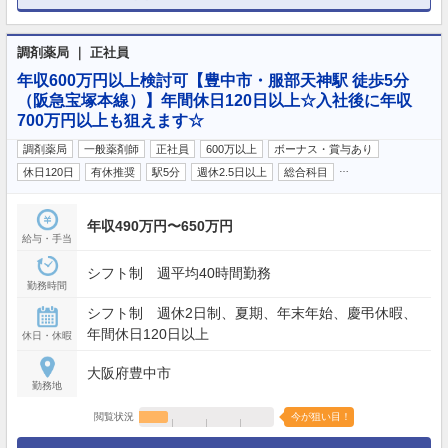
調剤薬局 ｜ 正社員
年収600万円以上検討可【豊中市・服部天神駅 徒歩5分
（阪急宝塚本線）】年間休日120日以上☆入社後に年収
700万円以上も狙えます☆
調剤薬局
一般薬剤師
正社員
600万以上
ボーナス・賞与あり
…
休日120日
有休推奨
駅5分
週休2.5日以上
総合科目
年収490万円〜650万円
給与・手当
シフト制 週平均40時間勤務
勤務時間
シフト制 週休2日制、夏期、年末年始、慶弔休暇、
年間休日120日以上
休日・休暇
大阪府豊中市
勤務地
閲覧状況
今が狙い目！