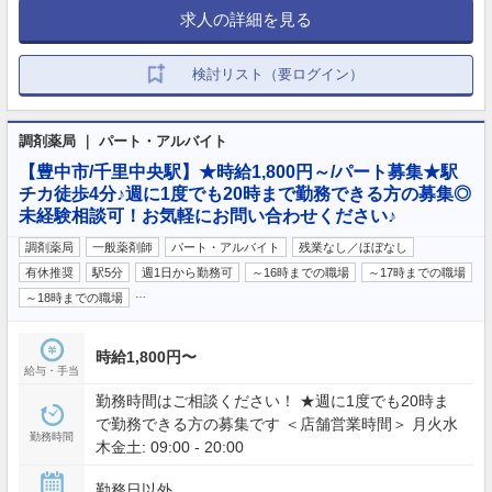
求人の詳細を見る
検討リスト（要ログイン）
調剤薬局 ｜ パート・アルバイト
【豊中市/千里中央駅】★時給1,800円～/パート募集★駅
チカ徒歩4分♪週に1度でも20時まで勤務できる方の募集◎
未経験相談可！お気軽にお問い合わせください♪
調剤薬局
一般薬剤師
パート・アルバイト
残業なし／ほぼなし
有休推奨
駅5分
週1日から勤務可
～16時までの職場
～17時までの職場
…
～18時までの職場
時給1,800円〜
給与・手当
勤務時間はご相談ください！ ★週に1度でも20時ま
で勤務できる方の募集です ＜店舗営業時間＞ 月火水
勤務時間
木金土: 09:00 - 20:00
勤務日以外