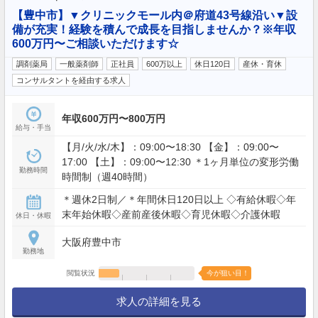
【豊中市】▼クリニックモール内＠府道43号線沿い▼設
備が充実！経験を積んで成長を目指しませんか？※年収
600万円〜ご相談いただけます☆
調剤薬局
一般薬剤師
正社員
600万以上
休日120日
産休・育休
コンサルタントを経由する求人
年収600万円〜800万円
給与・手当
【月/火/水/木】：09:00〜18:30 【金】：09:00〜
17:00 【土】：09:00〜12:30 ＊1ヶ月単位の変形労働
勤務時間
時間制（週40時間）
＊週休2日制／＊年間休日120日以上 ◇有給休暇◇年
末年始休暇◇産前産後休暇◇育児休暇◇介護休暇
休日・休暇
大阪府豊中市
勤務地
閲覧状況
今が狙い目！
求人の詳細を見る