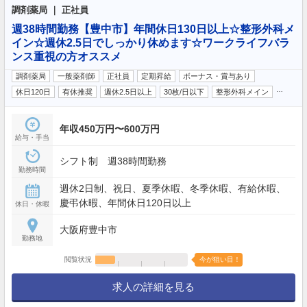
調剤薬局 ｜ 正社員
週38時間勤務【豊中市】年間休日130日以上☆整形外科メ
イン☆週休2.5日でしっかり休めます☆ワークライフバラ
ンス重視の方オススメ
調剤薬局
一般薬剤師
正社員
定期昇給
ボーナス・賞与あり
…
休日120日
有休推奨
週休2.5日以上
30枚/日以下
整形外科メイン
年収450万円〜600万円
給与・手当
シフト制 週38時間勤務
勤務時間
週休2日制、祝日、夏季休暇、冬季休暇、有給休暇、
慶弔休暇、年間休日120日以上
休日・休暇
大阪府豊中市
勤務地
閲覧状況
今が狙い目！
求人の詳細を見る