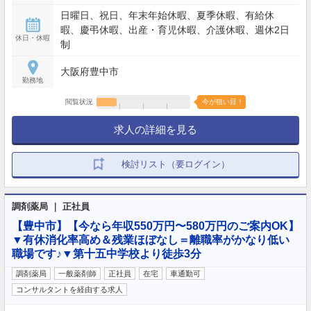
日曜日、祝日、年末年始休暇、夏季休暇、有給休
暇、慶弔休暇、出産・育児休暇、介護休暇、週休2日
休日・休暇
制
大阪府豊中市
勤務地
閲覧状況
今が狙い目！
求人の詳細を見る
検討リスト（要ログイン）
調剤薬局 ｜ 正社員
【豊中市】【今なら年収550万円〜580万円のご案内OK】
▼有休消化率高め＆残業ほぼなし＝離職率がかなり低い
職場です♪▼第十五中学校より徒歩3分
調剤薬局
一般薬剤師
正社員
在宅
車通勤可
コンサルタントを経由する求人