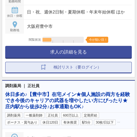
勤務時間
日・祝、週休2日制・夏期休暇・年末年始休暇 ほか
休日・休暇
大阪府豊中市
勤務地
閲覧状況
今が狙い目！
求人の詳細を見る
検討リスト（要ログイン）
調剤薬局 ｜ 正社員
休日多め♪【豊中市】在宅メイン★個人施設の両方を経験
でき今後のキャリアの武器を増やしたい方にぴったり★
庄内駅から徒歩2分♪お車通勤もOK♪
調剤薬局
一般薬剤師
正社員
600万以上
定期昇給
…
ボーナス・賞与あり
休日120日
有休推奨
駅5分
30枚/日以下