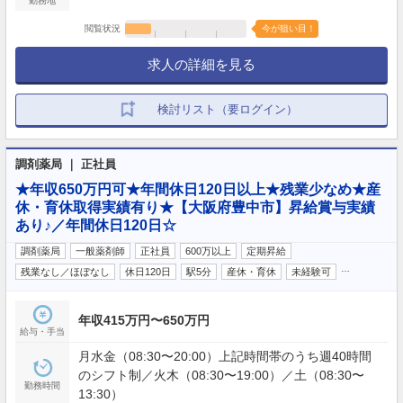
勤務地
閲覧状況
今が狙い目！
求人の詳細を見る
検討リスト（要ログイン）
調剤薬局 ｜ 正社員
★年収650万円可★年間休日120日以上★残業少なめ★産
休・育休取得実績有り★【大阪府豊中市】昇給賞与実績
あり♪／年間休日120日☆
調剤薬局
一般薬剤師
正社員
600万以上
定期昇給
…
残業なし／ほぼなし
休日120日
駅5分
産休・育休
未経験可
年収415万円〜650万円
給与・手当
月水金（08:30〜20:00）上記時間帯のうち週40時間
のシフト制／火木（08:30〜19:00）／土（08:30〜
勤務時間
13:30）