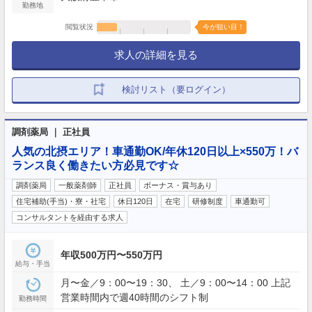
勤務地
閲覧状況
今が狙い目！
求人の詳細を見る
検討リスト（要ログイン）
調剤薬局 ｜ 正社員
人気の北摂エリア！車通勤OK/年休120日以上×550万！バ
ランス良く働きたい方必見です☆
調剤薬局
一般薬剤師
正社員
ボーナス・賞与あり
住宅補助(手当)・寮・社宅
休日120日
在宅
研修制度
車通勤可
コンサルタントを経由する求人
年収500万円〜550万円
給与・手当
月〜金／9：00〜19：30、 土／9：00〜14：00 上記
営業時間内で週40時間のシフト制
勤務時間