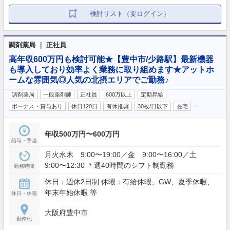
検討リスト（要ログイン）
調剤薬局 ｜ 正社員
高年収600万円も検討可能★【豊中市/少路駅】最新機器
も導入しており効率よく業務に取り組めます★アットホ
ームな雰囲気◎人気の北摂エリアでご勤務♪
調剤薬局
一般薬剤師
正社員
600万以上
定期昇給
…
ボーナス・賞与あり
休日120日
有休推奨
30枚/日以下
在宅
年収500万円〜600万円
給与・手当
月火水木 9:00〜19:00／金 9:00〜16:00／土
9:00〜12:30 ＊週40時間のシフト制勤務
勤務時間
休日：週休2日制 休暇：有給休暇、GW、夏季休暇、
年末年始休暇 等
休日・休暇
大阪府豊中市
勤務地