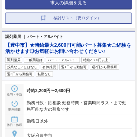
求人の詳細を見る
検討リスト（要ログイン）
調剤薬局 ｜ パート・アルバイト
【豊中市】★時給最大2,600円可能/パート募集★ご経験を
活かせます◎お気軽にお問い合わせください♪
調剤薬局
一般薬剤師
パート・アルバイト
時給2,500円以上
残業なし／ほぼなし
有休推奨
週1日から勤務可
週2日から勤務可
…
週3日から勤務可
転勤なし
時給2,200円〜2,600円
給与・手当
勤務日数：応相談 勤務時間：営業時間ラストまで勤
務可能な方の募集です
勤務時間
勤務日以外
休日・休暇
大阪府豊中市