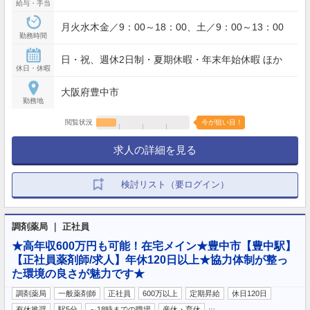
給与・手当
月火水木金／9：00～18：00、土／9：00～13：00
勤務時間
日・祝、週休2日制・夏期休暇・年末年始休暇 ほか
休日・休暇
大阪府豊中市
勤務地
閲覧状況
今が狙い目！
求人の詳細を見る
検討リスト（要ログイン）
調剤薬局 ｜ 正社員
★高年収600万円も可能！在宅メイン★豊中市【豊中駅】
【正社員薬剤師/求人】年休120日以上★協力体制が整っ
た環境の良さが魅力です★
調剤薬局
一般薬剤師
正社員
600万以上
定期昇給
休日120日
…
有休推奨
駅5分
～18時までの職場
産休・育休