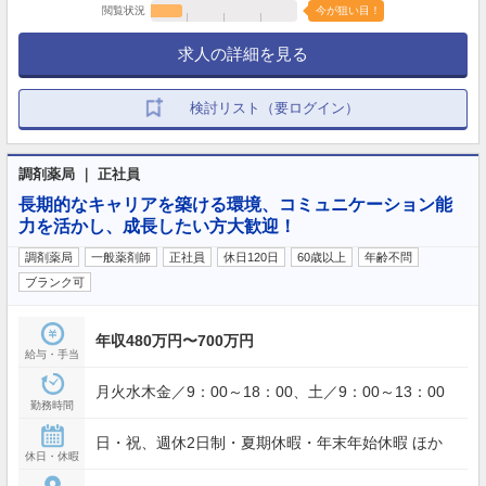
閲覧状況
今が狙い目！
求人の詳細を見る
検討リスト（要ログイン）
調剤薬局 ｜ 正社員
長期的なキャリアを築ける環境、コミュニケーション能
力を活かし、成長したい方大歓迎！
調剤薬局
一般薬剤師
正社員
休日120日
60歳以上
年齢不問
ブランク可
年収480万円〜700万円
給与・手当
月火水木金／9：00～18：00、土／9：00～13：00
勤務時間
日・祝、週休2日制・夏期休暇・年末年始休暇 ほか
休日・休暇