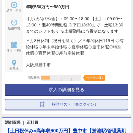
年収550万円〜580万円
給与・手当
【月/火/水/木/金】：09:00〜18:00 【土】：09:00〜
13:00 ＊週40時間勤務 ※平日18:30まで、土曜13:30
勤務時間
までのシフトあり ※土曜勤務は当番制になります
＊月8日休制（祝日を除く）／＊年間休日119日 ◇有
給休暇◇年末年始休暇◇夏季休暇◇慶弔休暇◇特別
休日・休暇
休暇◇育児休暇◇産前産後休暇
大阪府豊中市
勤務地
閲覧状況
今が狙い目！
求人の詳細を見る
検討リスト（要ログイン）
調剤薬局 ｜ 正社員
【土日祝休み×高年収600万円】豊中市【蛍池駅/管理薬剤