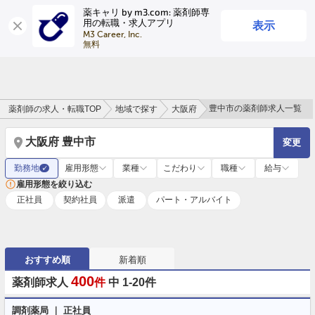
薬キャリ by m3.com: 薬剤師専
表示
用の転職・求人アプリ
ログイン
会員登録
M3 Career, Inc.

無料
豊中市の薬剤師求人一覧
薬剤師の求人・転職TOP
地域で探す
大阪府
大阪府 豊中市
変更
勤務地
雇用形態
業種
こだわり
職種
給与
✓
雇用形態を絞り込む
正社員
契約社員
派遣
パート・アルバイト
おすすめ順
新着順
400
薬剤師求人
件
中 1-20件
調剤薬局 ｜ 正社員