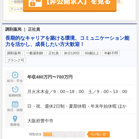
調剤薬局 ｜ 正社員
長期的なキャリアを築ける環境、コミュニケーション能
力を活かし、成長したい方大歓迎！
調剤薬局
一般薬剤師
正社員
休日120日
60歳以上
年齢不問
ブランク可
年収480万円〜700万円
給与・手当
月火水木金／9：00～18：00、土／9：00～13：00
勤務時間
日・祝、週休2日制・夏期休暇・年末年始休暇 ほか
休日・休暇
大阪府豊中市
勤務地
閲覧状況
今が狙い目！