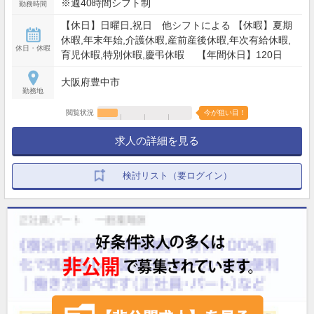
※週40時間シフト制
勤務時間
【休日】日曜日,祝日 他シフトによる 【休暇】夏期
休暇,年末年始,介護休暇,産前産後休暇,年次有給休暇,
休日・休暇
育児休暇,特別休暇,慶弔休暇 【年間休日】120日
大阪府豊中市
勤務地
閲覧状況
今が狙い目！
求人の詳細を見る
検討リスト（要ログイン）