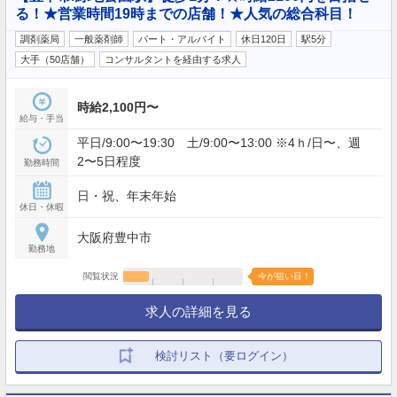
る！★営業時間19時までの店舗！★人気の総合科目！
調剤薬局
一般薬剤師
パート・アルバイト
休日120日
駅5分
大手（50店舗）
コンサルタントを経由する求人
時給2,100円〜
給与・手当
平日/9:00〜19:30 土/9:00〜13:00 ※4ｈ/日〜、週
2〜5日程度
勤務時間
日・祝、年末年始
休日・休暇
大阪府豊中市
勤務地
閲覧状況
今が狙い目！
求人の詳細を見る
検討リスト（要ログイン）