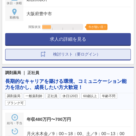
休日・休暇
大阪府豊中市
勤務地
閲覧状況
今が狙い目！
求人の詳細を見る
検討リスト（要ログイン）
調剤薬局 ｜ 正社員
長期的なキャリアを築ける環境、コミュニケーション能
力を活かし、成長したい方大歓迎！
調剤薬局
一般薬剤師
正社員
休日120日
60歳以上
年齢不問
ブランク可
年収480万円〜700万円
給与・手当
月火水木金／9：00～18：00、土／9：00～13：00