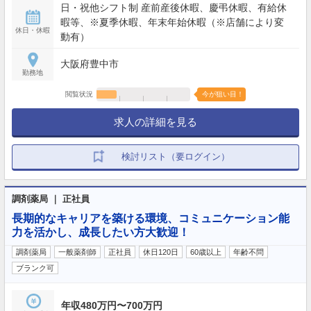
日・祝他シフト制 産前産後休暇、慶弔休暇、有給休
暇等、※夏季休暇、年末年始休暇（※店舗により変
休日・休暇
動有）
大阪府豊中市
勤務地
閲覧状況
今が狙い目！
求人の詳細を見る
検討リスト（要ログイン）
調剤薬局 ｜ 正社員
長期的なキャリアを築ける環境、コミュニケーション能
力を活かし、成長したい方大歓迎！
調剤薬局
一般薬剤師
正社員
休日120日
60歳以上
年齢不問
ブランク可
年収480万円〜700万円