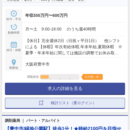
年収550万円〜600万円
給与・手当
月〜土 9:00-18:00 のうち週40時間
勤務時間
【休日】完全週休2日（日祝＋平日1日） 他シフト
による 【休暇】年次有給休暇,年末年始,夏期休暇 ※
休日・休暇
夏季・年末年始に関しては施設の調整でお休み取得
可能 【年間休日】120日
大阪府豊中市
勤務地
閲覧状況
今が狙い目！
求人の詳細を見る
検討リスト（要ログイン）
調剤薬局 ｜ パート・アルバイト
【豊中市/緑地公園駅】徒歩1分！★時給2100円を目指せ