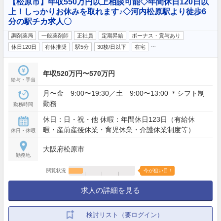
【松原市】年収550万円以上相談可能◇年間休日120日以
上！しっかりお休みを取れます♪◇河内松原駅より徒歩6
分の駅チカ求人〇
調剤薬局
一般薬剤師
正社員
定期昇給
ボーナス・賞与あり
…
休日120日
有休推奨
駅5分
30枚/日以下
在宅
年収520万円〜570万円
給与・手当
月〜金 9:00〜19:30／土 9:00〜13:00 ＊シフト制
勤務
勤務時間
休日：日・祝・他 休暇：年間休日123日（有給休
暇・産前産後休業・育児休業・介護休業制度等）
休日・休暇
大阪府松原市
勤務地
閲覧状況
今が狙い目！
求人の詳細を見る
検討リスト（要ログイン）