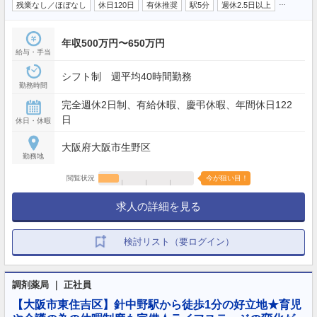
…
残業なし／ほぼなし
休日120日
有休推奨
駅5分
週休2.5日以上
年収500万円〜650万円
給与・手当
シフト制 週平均40時間勤務
勤務時間
完全週休2日制、有給休暇、慶弔休暇、年間休日122
日
休日・休暇
大阪府大阪市生野区
勤務地
閲覧状況
今が狙い目！
求人の詳細を見る
検討リスト（要ログイン）
調剤薬局 ｜ 正社員
【大阪市東住吉区】針中野駅から徒歩1分の好立地★育児