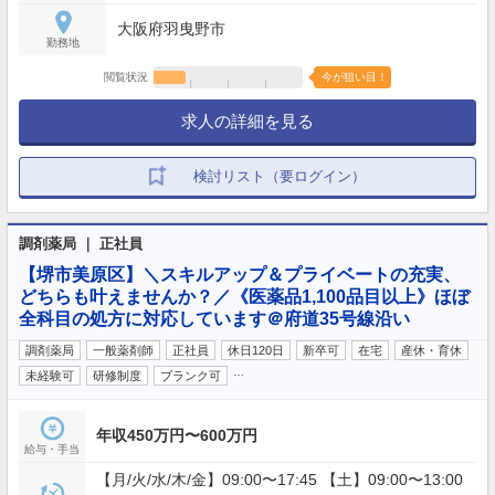
大阪府羽曳野市
勤務地
閲覧状況
今が狙い目！
求人の詳細を見る
検討リスト（要ログイン）
調剤薬局 ｜ 正社員
【堺市美原区】＼スキルアップ＆プライベートの充実、
どちらも叶えませんか？／《医薬品1,100品目以上》ほぼ
全科目の処方に対応しています＠府道35号線沿い
調剤薬局
一般薬剤師
正社員
休日120日
新卒可
在宅
産休・育休
…
未経験可
研修制度
ブランク可
年収450万円〜600万円
給与・手当
【月/火/水/木/金】09:00〜17:45 【土】09:00〜13:00