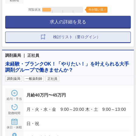
勤務地
閲覧状況
今が狙い目！
求人の詳細を見る
検討リスト（要ログイン）
調剤薬局 ｜ 正社員
未経験・ブランクOK！「やりたい！」を叶えられる大手
調剤グループで働きませんか？
調剤薬局
一般薬剤師
正社員
月給40万円〜45万円
給与・手当
月・火・水・金 9:00～20:00 木・土 9:00～13:00
勤務時間
日・祝
休日・休暇