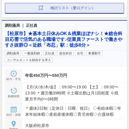
検討リスト（要ログイン）
調剤薬局 ｜ 正社員
【松原市】★基本土日休みOK＆残業ほぼナシ！★総合科
目応需で活気のある職場です♪従業員ファーストで働きや
すさ抜群◎＜近鉄「布忍」駅：徒歩8分＞
調剤薬局
一般薬剤師
正社員
総合科目
在宅
車通勤可
コンサルタントを経由する求人
年収450万円〜550万円
給与・手当
【月/火/水/木/金】：09:00〜19:00 【土】：09:00〜
13:00 ＊週労働39時間 ※土曜出勤は月1回程度 ※残
勤務時間
業月平均0〜5時間
＊週休2日制（定休日：日曜、祝日） ◇有給休暇◇年
末年始休暇◇産前産後休暇◇育児休暇◇介護休暇
休日・休暇
大阪府松原市