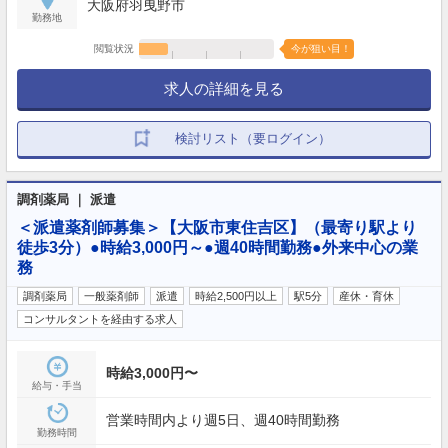
大阪府羽曳野市
勤務地
閲覧状況
今が狙い目！
求人の詳細を見る
検討リスト（要ログイン）
調剤薬局 ｜ 派遣
＜派遣薬剤師募集＞【大阪市東住吉区】（最寄り駅より
徒歩3分）●時給3,000円～●週40時間勤務●外来中心の業
務
調剤薬局
一般薬剤師
派遣
時給2,500円以上
駅5分
産休・育休
コンサルタントを経由する求人
時給3,000円〜
給与・手当
営業時間内より週5日、週40時間勤務
勤務時間