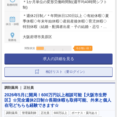
＊1か月単位の変形労働時間制(週平均40時間シフト
勤務時間
制)
＊週休2日制／＊年間休日120日以上 ◇有給休暇◇夏
季休暇◇年末年始休暇◇産前産後休暇◇育児休暇◇
休日・休暇
特別休暇（結婚・配偶者出産・子の結婚・忌引・災
害・異動・表彰・通院等）
大阪府堺市美原区
勤務地
閲覧状況
今が狙い目！
求人の詳細を見る
検討リスト（要ログイン）
調剤薬局 ｜ 正社員
2026年5月に開局！600万円以上相談可能【大阪市生野
区】☆完全週休2日制☆長期休暇も取得可能、外来と個人
在宅どちらも経験できます☆
調剤薬局
管理薬剤師
正社員
600万以上
ボーナス・賞与あり