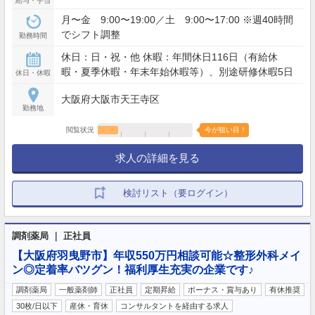
給与・手当
月〜金 9:00〜19:00／土 9:00〜17:00 ※週40時間
でシフト調整
勤務時間
休日：日・祝・他 休暇：年間休日116日（有給休
暇・夏季休暇・年末年始休暇等）、別途研修休暇5日
休日・休暇
大阪府大阪市天王寺区
勤務地
閲覧状況
今が狙い目！
求人の詳細を見る
検討リスト（要ログイン）
調剤薬局 ｜ 正社員
【大阪府羽曳野市】年収550万円相談可能☆整形外科メイ
ン◎定着率バツグン！福利厚生充実の企業です♪
調剤薬局
一般薬剤師
正社員
定期昇給
ボーナス・賞与あり
有休推奨
30枚/日以下
産休・育休
コンサルタントを経由する求人