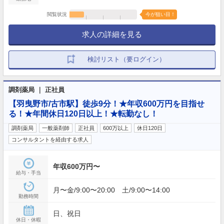
閲覧状況
今が狙い目！
求人の詳細を見る
検討リスト（要ログイン）
調剤薬局 ｜ 正社員
【羽曳野市/古市駅】徒歩9分！★年収600万円を目指せ
る！★年間休日120日以上！★転勤なし！
調剤薬局
一般薬剤師
正社員
600万以上
休日120日
コンサルタントを経由する求人
年収600万円〜
給与・手当
月〜金/9:00〜20:00 土/9:00〜14:00
勤務時間
日、祝日
休日・休暇