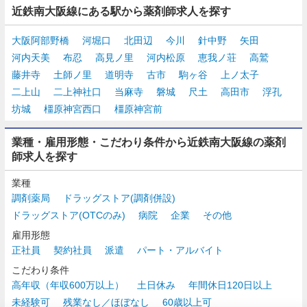
近鉄南大阪線にある駅から薬剤師求人を探す
大阪阿部野橋
河堀口
北田辺
今川
針中野
矢田
河内天美
布忍
高見ノ里
河内松原
恵我ノ荘
高鷲
藤井寺
土師ノ里
道明寺
古市
駒ヶ谷
上ノ太子
二上山
二上神社口
当麻寺
磐城
尺土
高田市
浮孔
坊城
橿原神宮西口
橿原神宮前
業種・雇用形態・こだわり条件から近鉄南大阪線の薬剤
師求人を探す
業種
調剤薬局
ドラッグストア(調剤併設)
ドラッグストア(OTCのみ)
病院
企業
その他
雇用形態
正社員
契約社員
派遣
パート・アルバイト
こだわり条件
高年収（年収600万以上）
土日休み
年間休日120日以上
未経験可
残業なし／ほぼなし
60歳以上可