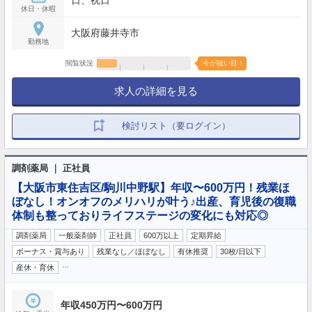
休日・休暇
大阪府藤井寺市
勤務地
閲覧状況
今が狙い目！
求人の詳細を見る
検討リスト（要ログイン）
調剤薬局 ｜ 正社員
【大阪市東住吉区/駒川中野駅】年収〜600万円！残業ほ
ぼなし！オンオフのメリハリが叶う♪出産、育児後の復職
体制も整っておりライフステージの変化にも対応◎
調剤薬局
一般薬剤師
正社員
600万以上
定期昇給
ボーナス・賞与あり
残業なし／ほぼなし
有休推奨
30枚/日以下
…
産休・育休
年収450万円〜600万円