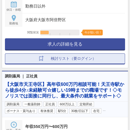
9:00 ~ 13:00
勤務日以外
休日・休暇
大阪府大阪市阿倍野区
勤務地
閲覧状況
今が狙い目！
求人の詳細を見る
検討リスト（要ログイン）
調剤薬局 ｜ 正社員
【大阪市天王寺区】高年収600万円相談可能！天王寺駅か
ら徒歩4分♪未経験可☆嬉しい19時までの職場です！◇モ
ノリスでは面接に同行し、最大条件の就業をサポート◇
調剤薬局
一般薬剤師
正社員
600万以上
定期昇給
…
ボーナス・賞与あり
有休推奨
駅5分
30枚/日以下
在宅
年収550万円〜600万円