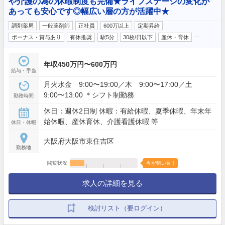
や介護の為の休暇制度も完備★ライフステージの変化が
あっても安心です◎幅広い層の方が活躍中★
調剤薬局
一般薬剤師
正社員
600万以上
定期昇給
…
ボーナス・賞与あり
有休推奨
駅5分
30枚/日以下
産休・育休
年収450万円〜600万円
給与・手当
月火水金 9:00〜19:00／木 9:00〜17:00／土
9:00〜13:00 ＊シフト制勤務
勤務時間
休日：週休2日制 休暇：有給休暇、夏季休暇、年末年
始休暇、産休育休、介護看護休暇 等
休日・休暇
大阪府大阪市東住吉区
勤務地
閲覧状況
今が狙い目！
求人の詳細を見る
検討リスト（要ログイン）