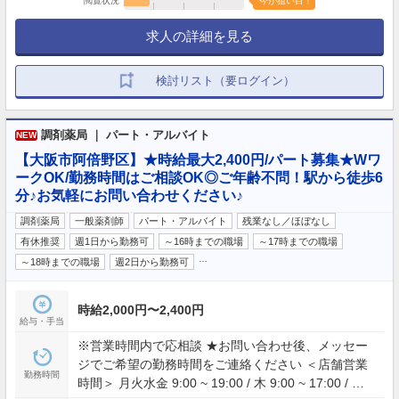
閲覧状況
今が狙い目！
求人の詳細を見る
検討リスト（要ログイン）
調剤薬局 ｜ パート・アルバイト
NEW
【大阪市阿倍野区】★時給最大2,400円/パート募集★Wワ
ークOK/勤務時間はご相談OK◎ご年齢不問！駅から徒歩6
分♪お気軽にお問い合わせください♪
調剤薬局
一般薬剤師
パート・アルバイト
残業なし／ほぼなし
有休推奨
週1日から勤務可
～16時までの職場
～17時までの職場
…
～18時までの職場
週2日から勤務可
時給2,000円〜2,400円
給与・手当
※営業時間内で応相談 ★お問い合わせ後、メッセー
ジでご希望の勤務時間をご連絡ください ＜店舗営業
勤務時間
時間＞ 月火水金 9:00 ~ 19:00 / 木 9:00 ~ 17:00 / 土