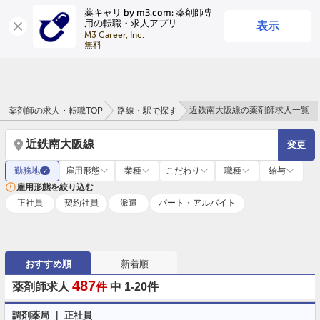
薬キャリ by m3.com: 薬剤師専
表示
用の転職・求人アプリ
ログイン
会員登録
M3 Career, Inc.

無料
近鉄南大阪線の薬剤師求人一覧
薬剤師の求人・転職TOP
路線・駅で探す
近鉄南大阪線
変更
勤務地
雇用形態
業種
こだわり
職種
給与
✓
雇用形態を絞り込む
正社員
契約社員
派遣
パート・アルバイト
おすすめ順
新着順
487
薬剤師求人
件
中 1-20件
調剤薬局 ｜ 正社員