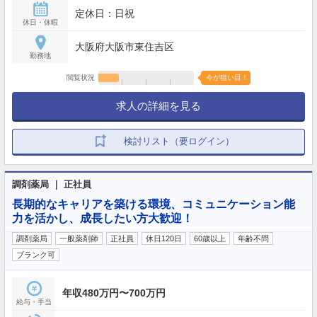
定休日：日祝
休日・休暇
大阪府大阪市東住吉区
勤務地
閲覧状況
今が狙い目！
求人の詳細を見る
検討リスト（要ログイン）
調剤薬局 ｜ 正社員
長期的なキャリアを築ける環境、コミュニケーション能
力を活かし、成長したい方大歓迎！
調剤薬局
一般薬剤師
正社員
休日120日
60歳以上
年齢不問
ブランク可
年収480万円〜700万円
給与・手当