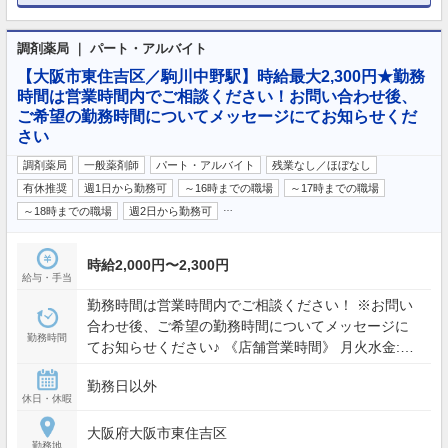
調剤薬局 ｜ パート・アルバイト
【大阪市東住吉区／駒川中野駅】時給最大2,300円★勤務
時間は営業時間内でご相談ください！お問い合わせ後、
ご希望の勤務時間についてメッセージにてお知らせくだ
さい
調剤薬局
一般薬剤師
パート・アルバイト
残業なし／ほぼなし
有休推奨
週1日から勤務可
～16時までの職場
～17時までの職場
…
～18時までの職場
週2日から勤務可
時給2,000円〜2,300円
給与・手当
勤務時間は営業時間内でご相談ください！ ※お問い
合わせ後、ご希望の勤務時間についてメッセージに
勤務時間
てお知らせください♪ 《店舗営業時間》 月火水金:
09:00 - 18:30 土: 09:00 - 12:30
勤務日以外
休日・休暇
大阪府大阪市東住吉区
勤務地