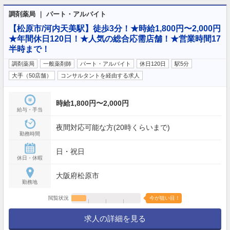
調剤薬局 ｜ パート・アルバイト
【松原市/河内天美駅】徒歩3分！★時給1,800円〜2,000円
★年間休日120日！★人気の総合応需店舗！★営業時間17
半時まで！
調剤薬局
一般薬剤師
パート・アルバイト
休日120日
駅5分
大手（50店舗）
コンサルタントを経由する求人
時給1,800円〜2,000円
給与・手当
夜間対応可能な方(20時くらいまで)
勤務時間
日・祝日
休日・休暇
大阪府松原市
勤務地
閲覧状況
今が狙い目！
求人の詳細を見る