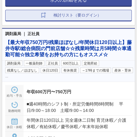
検討リスト（要ログイン）
調剤薬局 ｜ 正社員
【最大年収750万円/残業ほぼなし/年間休日120日以上】藤
井寺駅/総合病院の門前店舗☆☆残業時間は月5時間☆車通
勤可能☆独立希望をお持ちの方にもオススメ☆
調剤薬局
一般薬剤師
正社員
600万以上
定期昇給
残業なし／ほぼなし
休日120日
有休推奨
～17時までの職場
産休・育休
…
年収600万円〜750万円
給与・手当
■週40時間のシフト制・所定労働時間8時間制 平
日/9:00～18:00 土曜/9:00～14:00
勤務時間
年間休日120日以上 完全週休二日制 育児休暇／介護
休暇／有給休暇／慶弔休暇／年末年始休暇
休日・休暇