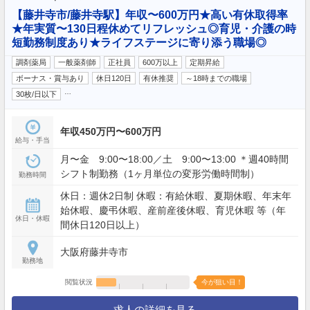
【藤井寺市/藤井寺駅】年収〜600万円★高い有休取得率
★年実質〜130日程休めてリフレッシュ◎育児・介護の時
短勤務制度あり★ライフステージに寄り添う職場◎
調剤薬局
一般薬剤師
正社員
600万以上
定期昇給
ボーナス・賞与あり
休日120日
有休推奨
～18時までの職場
…
30枚/日以下
年収450万円〜600万円
給与・手当
月〜金 9:00〜18:00／土 9:00〜13:00 ＊週40時間
シフト制勤務（1ヶ月単位の変形労働時間制）
勤務時間
休日：週休2日制 休暇：有給休暇、夏期休暇、年末年
始休暇、慶弔休暇、産前産後休暇、育児休暇 等（年
休日・休暇
間休日120日以上）
大阪府藤井寺市
勤務地
閲覧状況
今が狙い目！
求人の詳細を見る