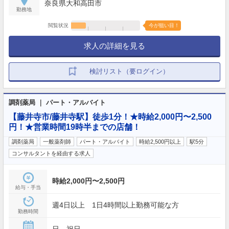
奈良県大和高田市
勤務地
閲覧状況
今が狙い目！
求人の詳細を見る
検討リスト（要ログイン）
調剤薬局 ｜ パート・アルバイト
【藤井寺市/藤井寺駅】徒歩1分！★時給2,000円〜2,500
円！★営業時間19時半までの店舗！
調剤薬局
一般薬剤師
パート・アルバイト
時給2,500円以上
駅5分
コンサルタントを経由する求人
時給2,000円〜2,500円
給与・手当
週4日以上 1日4時間以上勤務可能な方
勤務時間
日、祝日