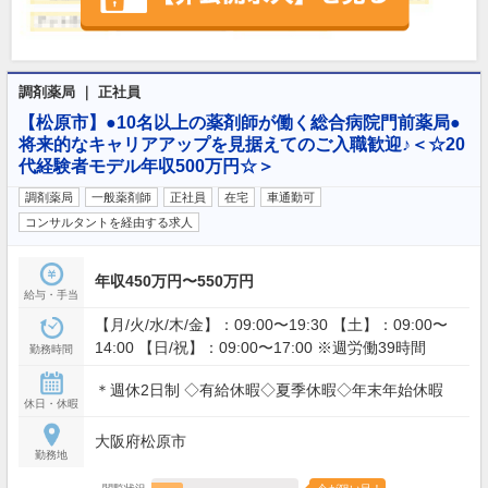
調剤薬局 ｜ 正社員
【松原市】●10名以上の薬剤師が働く総合病院門前薬局●
将来的なキャリアアップを見据えてのご入職歓迎♪＜☆20
代経験者モデル年収500万円☆＞
調剤薬局
一般薬剤師
正社員
在宅
車通勤可
コンサルタントを経由する求人
年収450万円〜550万円
給与・手当
【月/火/水/木/金】：09:00〜19:30 【土】：09:00〜
14:00 【日/祝】：09:00〜17:00 ※週労働39時間
勤務時間
＊週休2日制 ◇有給休暇◇夏季休暇◇年末年始休暇
休日・休暇
大阪府松原市
勤務地