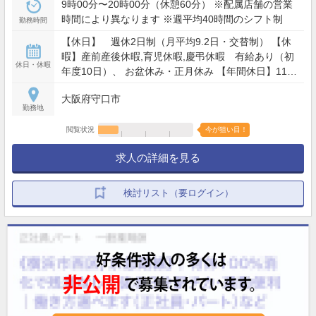
9時00分〜20時00分（休憩60分） ※配属店舗の営業
時間により異なります ※週平均40時間のシフト制
勤務時間
【休日】 週休2日制（月平均9.2日・交替制） 【休
暇】産前産後休暇,育児休暇,慶弔休暇 有給あり（初
休日・休暇
年度10日）、 お盆休み・正月休み 【年間休日】110
日
大阪府守口市
勤務地
閲覧状況
今が狙い目！
求人の詳細を見る
検討リスト（要ログイン）