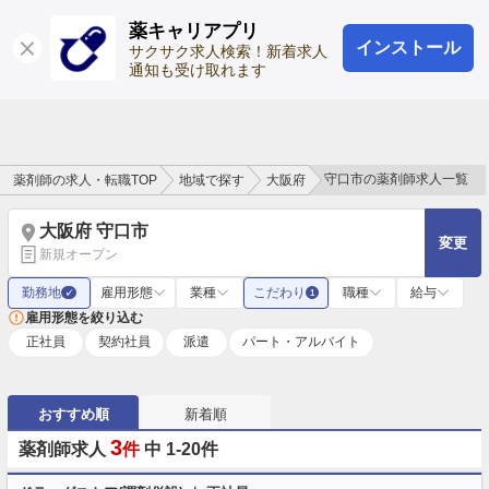
薬キャリアプリ
インストール
ログイン
会員登録
サクサク求人検索！新着求人
通知も受け取れます
守口市の薬剤師求人一覧
薬剤師の求人・転職TOP
地域で探す
大阪府
大阪府 守口市
変更
新規オープン
勤務地
雇用形態
業種
こだわり
職種
給与
✓
1
雇用形態を絞り込む
正社員
契約社員
派遣
パート・アルバイト
おすすめ順
新着順
3
薬剤師求人
件
中 1-20件