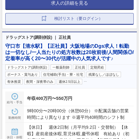
求人の詳細を見る
検討リスト（要ログイン）
ドラッグストア(調剤併設) ｜ 正社員
守口市【清水駅】【正社員】大阪地場のDgs求人！転勤
は一切なし/一人当たりの処方枚数は20枚前後/人間関係◎/
定着率が高く20〜30代が活躍中の人気求人です♪
ドラッグストア(調剤併設)
一般薬剤師
正社員
定期昇給
ボーナス・賞与あり
住宅補助(手当)・寮・社宅
残業なし／ほぼなし
…
有休推奨
夜間・深夜帯のみ
週休2.5日以上
年収400万円〜550万円
給与・手当
9時00分〜20時00分（休憩60分） ※配属店舗の営業
時間により異なります ※週平均40時間のシフト制
勤務時間
【休日】 週休2日制（月平均9.2日・交替制） 【休
暇】産前産後休暇,育児休暇,慶弔休暇 有給あり（初
休日・休暇