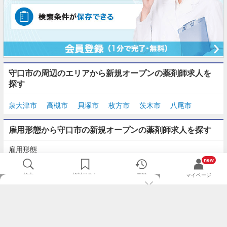
守口市の周辺のエリアから新規オープンの薬剤師求人を
探す
泉大津市
高槻市
貝塚市
枚方市
茨木市
八尾市
雇用形態から守口市の新規オープンの薬剤師求人を探す
雇用形態
正社員
契約社員
派遣
パート・アルバイト
new
検索
検討リスト
履歴
マイページ
TOP
m3.comログインで
求人探しがもっと便利に
最近チェックした求人一覧
薬剤師の転職成功ガイド