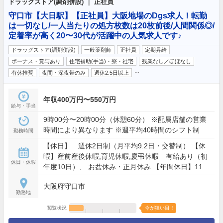
ドラッグストア(調剤併設) ｜ 正社員
守口市【大日駅】【正社員】大阪地場のDgs求人！転勤
は一切なし/一人当たりの処方枚数は20枚前後/人間関係◎/
定着率が高く20〜30代が活躍中の人気求人です♪
ドラッグストア(調剤併設)
一般薬剤師
正社員
定期昇給
ボーナス・賞与あり
住宅補助(手当)・寮・社宅
残業なし／ほぼなし
…
有休推奨
夜間・深夜帯のみ
週休2.5日以上
年収400万円〜550万円
給与・手当
9時00分〜20時00分（休憩60分） ※配属店舗の営業
時間により異なります ※週平均40時間のシフト制
勤務時間
【休日】 週休2日制（月平均9.2日・交替制） 【休
暇】産前産後休暇,育児休暇,慶弔休暇 有給あり（初
休日・休暇
年度10日）、 お盆休み・正月休み 【年間休日】110
日
大阪府守口市
勤務地
閲覧状況
今が狙い目！