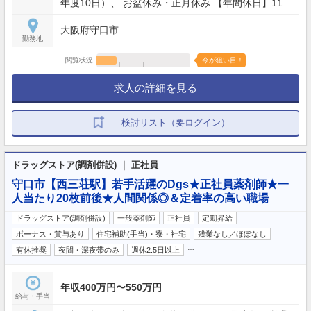
年度10日）、 お盆休み・正月休み 【年間休日】110
日
大阪府守口市
勤務地
閲覧状況
今が狙い目！
求人の詳細を見る
検討リスト（要ログイン）
ドラッグストア(調剤併設) ｜ 正社員
守口市【西三荘駅】若手活躍のDgs★正社員薬剤師★一
人当たり20枚前後★人間関係◎＆定着率の高い職場
ドラッグストア(調剤併設)
一般薬剤師
正社員
定期昇給
ボーナス・賞与あり
住宅補助(手当)・寮・社宅
残業なし／ほぼなし
…
有休推奨
夜間・深夜帯のみ
週休2.5日以上
年収400万円〜550万円
給与・手当