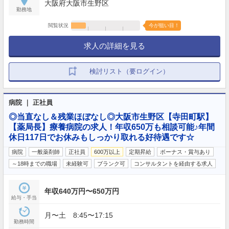
大阪府大阪市生野区
勤務地
閲覧状況
今が狙い目！
求人の詳細を見る
検討リスト（要ログイン）
病院 ｜ 正社員
◎当直なし＆残業ほぼなし◎大阪市生野区【寺田町駅】
【薬局長】療養病院の求人！年収650万も相談可能♪年間
休日117日でお休みもしっかり取れる好待遇です☆
病院
一般薬剤師
正社員
600万以上
定期昇給
ボーナス・賞与あり
～18時までの職場
未経験可
ブランク可
コンサルタントを経由する求人
年収640万円〜650万円
給与・手当
月〜土 8:45〜17:15
勤務時間