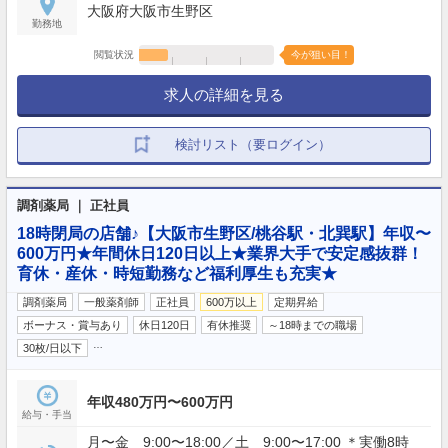
大阪府大阪市生野区
勤務地
閲覧状況
今が狙い目！
求人の詳細を見る
検討リスト（要ログイン）
調剤薬局 ｜ 正社員
18時閉局の店舗♪【大阪市生野区/桃谷駅・北巽駅】年収〜
600万円★年間休日120日以上★業界大手で安定感抜群！
育休・産休・時短勤務など福利厚生も充実★
調剤薬局
一般薬剤師
正社員
600万以上
定期昇給
ボーナス・賞与あり
休日120日
有休推奨
～18時までの職場
…
30枚/日以下
年収480万円〜600万円
給与・手当
月〜金 9:00〜18:00／土 9:00〜17:00 ＊実働8時