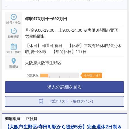
…
年収473万円〜692万円
給与・手当
月-金9:00-19:00、土9:00-14:00 ※実働8時間の変形
労働時間制
勤務時間
【休日】日曜日,祝日 【休暇】年次有給休暇,特別休
暇,慶弔休暇 【年間休日】117日
休日・休暇
大阪府大阪市生野区
勤務地
閲覧状況
今が狙い目！
求人の詳細を見る
検討リスト（要ログイン）
調剤薬局 ｜ 正社員
【大阪市生野区/寺田町駅から徒歩5分】完全週休2日制＆