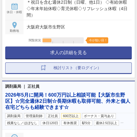
＊祝日を含む週休2日制（日曜、他1日） ◇有給休暇
◇年末年始休暇◇育児休暇◇リフレッシュ休暇（4日
休日・休暇
間）
大阪府大阪市生野区
勤務地
閲覧状況
今が狙い目！
求人の詳細を見る
検討リスト（要ログイン）
調剤薬局 ｜ 正社員
2026年5月に開局！600万円以上相談可能【大阪市生野
区】☆完全週休2日制☆長期休暇も取得可能、外来と個人
在宅どちらも経験できます☆
調剤薬局
管理薬剤師
正社員
600万以上
ボーナス・賞与あり
…
残業なし／ほぼなし
休日120日
有休推奨
駅5分
週休2.5日以上