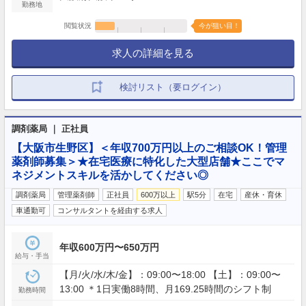
勤務地
閲覧状況
今が狙い目！
求人の詳細を見る
検討リスト（要ログイン）
調剤薬局 ｜ 正社員
【大阪市生野区】＜年収700万円以上のご相談OK！管理
薬剤師募集＞★在宅医療に特化した大型店舗★ここでマ
ネジメントスキルを活かしてください◎
調剤薬局
管理薬剤師
正社員
600万以上
駅5分
在宅
産休・育休
車通勤可
コンサルタントを経由する求人
年収600万円〜650万円
給与・手当
【月/火/水/木/金】：09:00〜18:00 【土】：09:00〜
13:00 ＊1日実働8時間、月169.25時間のシフト制
勤務時間