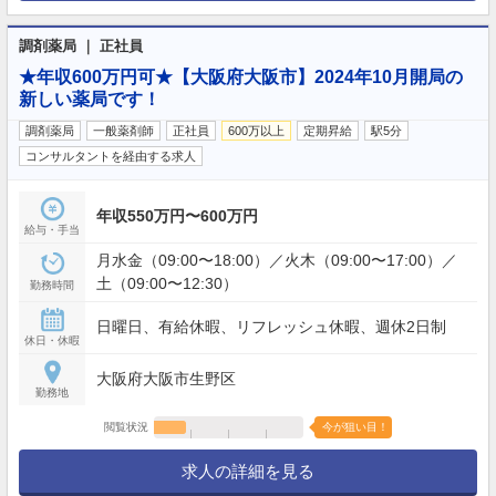
調剤薬局 ｜ 正社員
★年収600万円可★【大阪府大阪市】2024年10月開局の
新しい薬局です！
調剤薬局
一般薬剤師
正社員
600万以上
定期昇給
駅5分
コンサルタントを経由する求人
年収550万円〜600万円
給与・手当
月水金（09:00〜18:00）／火木（09:00〜17:00）／
土（09:00〜12:30）
勤務時間
日曜日、有給休暇、リフレッシュ休暇、週休2日制
休日・休暇
大阪府大阪市生野区
勤務地
閲覧状況
今が狙い目！
求人の詳細を見る