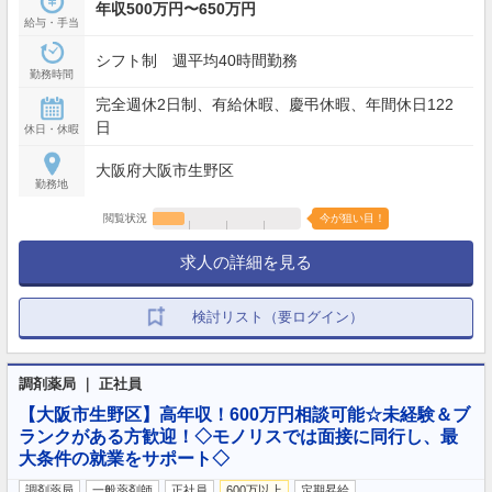
年収500万円〜650万円
給与・手当
シフト制 週平均40時間勤務
勤務時間
完全週休2日制、有給休暇、慶弔休暇、年間休日122
日
休日・休暇
大阪府大阪市生野区
勤務地
閲覧状況
今が狙い目！
求人の詳細を見る
検討リスト（要ログイン）
調剤薬局 ｜ 正社員
【大阪市生野区】高年収！600万円相談可能☆未経験＆ブ
ランクがある方歓迎！◇モノリスでは面接に同行し、最
大条件の就業をサポート◇
調剤薬局
一般薬剤師
正社員
600万以上
定期昇給