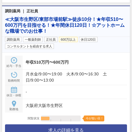
調剤薬局 ｜ 正社員
≪大阪市生野区/東部市場前駅≫徒歩10分！★年収510〜
600万円を目指せる！★年間休日120日！☆アットホーム
な職場でのお仕事！
調剤薬局
一般薬剤師
正社員
600万以上
休日120日
コンサルタントを経由する求人
年収510万円〜600万円
給与・手当
月水金/9:00〜19:00 火木/9:00〜16:30 土
日/9:00〜13:00
勤務時間
-
休日・休暇
大阪府大阪市生野区
勤務地
閲覧状況
今が狙い目！
求人の詳細を見る