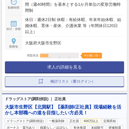
間（週40時間）を基本とする1か月単位の変形労働時
勤務時間
間制
休日：週休2日制 休暇：有給休暇、年末年始休暇、結
婚休暇、育休・産休、介護休業 等（年間休日120日
休日・休暇
以上）
大阪府大阪市生野区
勤務地
閲覧状況
今が狙い目！
求人の詳細を見る
検討リスト（要ログイン）
ドラッグストア(調剤併設) ｜ 正社員
大阪市生野区【北巽駅】【薬剤師/正社員】現場経験を活
かし本部職への道を目指したい方必見！
ドラッグストア(調剤併設)
一般薬剤師
正社員
600万以上
定期昇給
ボーナス・賞与あり
残業なし／ほぼなし
有休推奨
未経験可
研修制度