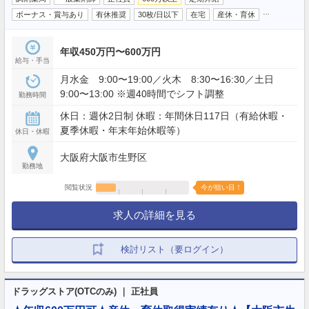
…
ボーナス・賞与あり
有休推奨
30枚/日以下
在宅
産休・育休
年収450万円〜600万円
給与・手当
月水金 9:00〜19:00／火木 8:30〜16:30／土日
9:00〜13:00 ※週40時間でシフト調整
勤務時間
休日：週休2日制 休暇：年間休日117日（有給休暇・
夏季休暇・年末年始休暇等）
休日・休暇
大阪府大阪市生野区
勤務地
閲覧状況
今が狙い目！
求人の詳細を見る
検討リスト（要ログイン）
ドラッグストア(OTCのみ) ｜ 正社員