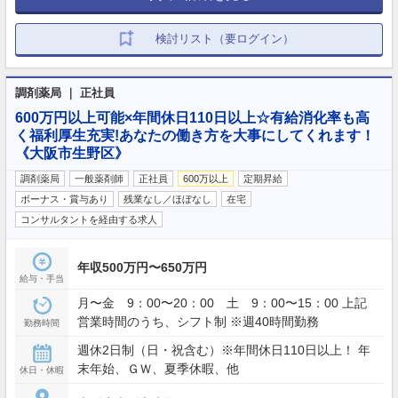
検討リスト（要ログイン）
調剤薬局 ｜ 正社員
600万円以上可能×年間休日110日以上☆有給消化率も高
く福利厚生充実!あなたの働き方を大事にしてくれます！
《大阪市生野区》
調剤薬局
一般薬剤師
正社員
600万以上
定期昇給
ボーナス・賞与あり
残業なし／ほぼなし
在宅
コンサルタントを経由する求人
年収500万円〜650万円
給与・手当
月〜金 9：00〜20：00 土 9：00〜15：00 上記
営業時間のうち、シフト制 ※週40時間勤務
勤務時間
週休2日制（日・祝含む）※年間休日110日以上！ 年
末年始、ＧＷ、夏季休暇、他
休日・休暇