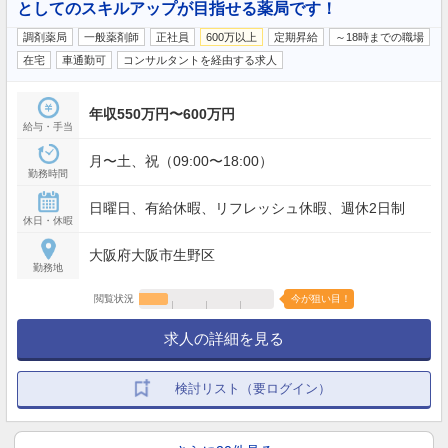
としてのスキルアップが目指せる薬局です！
調剤薬局
一般薬剤師
正社員
600万以上
定期昇給
～18時までの職場
在宅
車通勤可
コンサルタントを経由する求人
年収550万円〜600万円
給与・手当
月〜土、祝（09:00〜18:00）
勤務時間
日曜日、有給休暇、リフレッシュ休暇、週休2日制
休日・休暇
大阪府大阪市生野区
勤務地
閲覧状況
今が狙い目！
求人の詳細を見る
検討リスト（要ログイン）