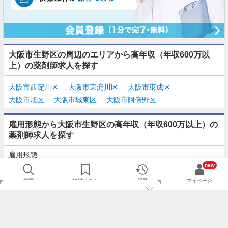
大阪市生野区の周辺のエリアから高年収（年収600万以
上）の薬剤師求人を探す
大阪市西淀川区
大阪市東淀川区
大阪市東成区
大阪市旭区
大阪市城東区
大阪市阿倍野区
雇用形態から大阪市生野区の高年収（年収600万以上）の
薬剤師求人を探す
雇用形態
正社員
契約社員
派遣
パート・アルバイト
new
検索
検討リスト
履歴
マイページ
TOP
m3.comログインで
求人探しがもっと便利に
最近チェックした求人一覧
薬剤師の転職成功ガイド