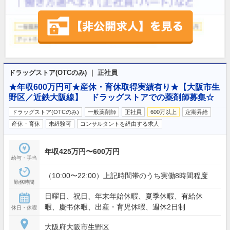
ドラッグストア(OTCのみ) ｜ 正社員
★年収600万円可★産休・育休取得実績有り★【大阪市生
野区／近鉄大阪線】 ドラッグストアでの薬剤師募集☆
ドラッグストア(OTCのみ)
一般薬剤師
正社員
600万以上
定期昇給
産休・育休
未経験可
コンサルタントを経由する求人
年収425万円〜600万円
給与・手当
（10:00〜22:00）上記時間帯のうち実働8時間程度
勤務時間
日曜日、祝日、年末年始休暇、夏季休暇、有給休
暇、慶弔休暇、出産・育児休暇、週休2日制
休日・休暇
大阪府大阪市生野区