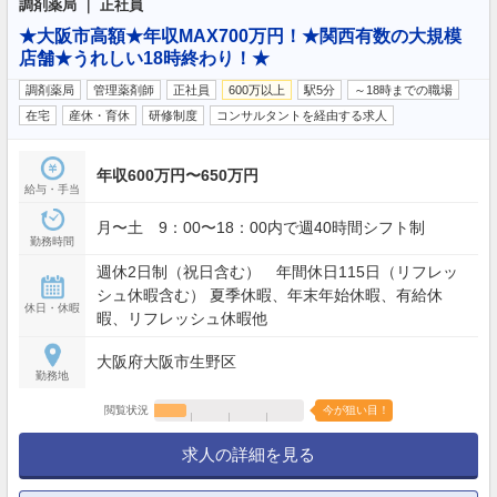
調剤薬局 ｜ 正社員
★大阪市高額★年収MAX700万円！★関西有数の大規模
店舗★うれしい18時終わり！★
調剤薬局
管理薬剤師
正社員
600万以上
駅5分
～18時までの職場
在宅
産休・育休
研修制度
コンサルタントを経由する求人
年収600万円〜650万円
給与・手当
月〜土 9：00〜18：00内で週40時間シフト制
勤務時間
週休2日制（祝日含む） 年間休日115日（リフレッ
シュ休暇含む） 夏季休暇、年末年始休暇、有給休
休日・休暇
暇、リフレッシュ休暇他
大阪府大阪市生野区
勤務地
閲覧状況
今が狙い目！
求人の詳細を見る