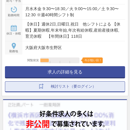
給与・手当
月水木金 9:30〜18:30／火 9:00〜15:00／土 9:30〜
12:30 ※週40時間シフト制
勤務時間
【休日】週休2日,日曜日,祝日 他シフトによる 【休
暇】夏期休暇,年末年始,年次有給休暇,産前産後休暇,
休日・休暇
育児休暇 【年間休日】118日
大阪府大阪市生野区
勤務地
閲覧状況
今が狙い目！
求人の詳細を見る
検討リスト（要ログイン）