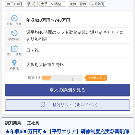
…
休日120日
駅5分
大手（50店舗）
産休・育休
未経験可
年収410万円〜740万円
給与・手当
週平均40時間のシフト勤務※規定通り※キャリアに
より応相談
勤務時間
日・祝
休日・休暇
大阪府大阪市生野区
勤務地
閲覧状況
今が狙い目！
求人の詳細を見る
検討リスト（要ログイン）
調剤薬局 ｜ 正社員
★年収600万円可★【平野エリア】研修制度充実◎薬剤師