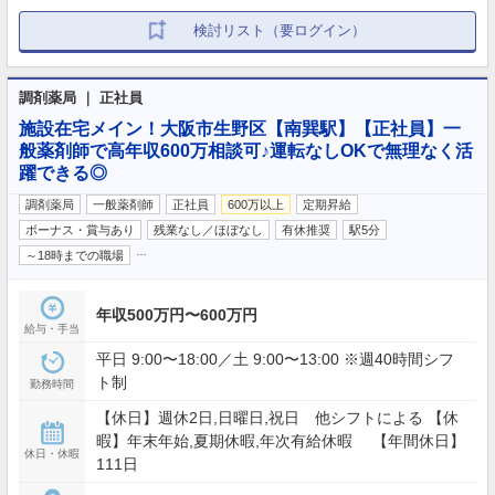
検討リスト（要ログイン）
調剤薬局 ｜ 正社員
施設在宅メイン！大阪市生野区【南巽駅】【正社員】一
般薬剤師で高年収600万相談可♪運転なしOKで無理なく活
躍できる◎
調剤薬局
一般薬剤師
正社員
600万以上
定期昇給
ボーナス・賞与あり
残業なし／ほぼなし
有休推奨
駅5分
…
～18時までの職場
年収500万円〜600万円
給与・手当
平日 9:00〜18:00／土 9:00〜13:00 ※週40時間シフ
ト制
勤務時間
【休日】週休2日,日曜日,祝日 他シフトによる 【休
暇】年末年始,夏期休暇,年次有給休暇 【年間休日】
休日・休暇
111日