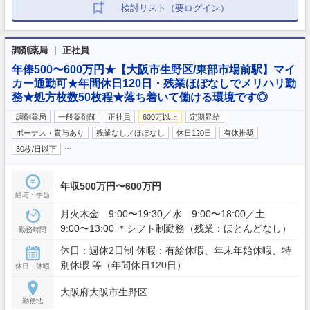
検討リスト（要ログイン）
調剤薬局 ｜ 正社員
年俸500〜600万円★【大阪市生野区/東部市場前駅】マイ
カー通勤可★年間休日120日・残業ほぼなしでメリハリ勤
務★処方枚数50枚程★落ち着いて働ける環境です◎
調剤薬局
一般薬剤師
正社員
600万以上
定期昇給
ボーナス・賞与あり
残業なし／ほぼなし
休日120日
有休推奨
…
30枚/日以下
年収500万円〜600万円
給与・手当
月火木金 9:00〜19:30／水 9:00〜18:00／土
9:00〜13:00 ＊シフト制勤務（残業：ほとんどなし）
勤務時間
休日：週休2日制 休暇：有給休暇、年末年始休暇、特
別休暇 等（年間休日120日）
休日・休暇
大阪府大阪市生野区
勤務地