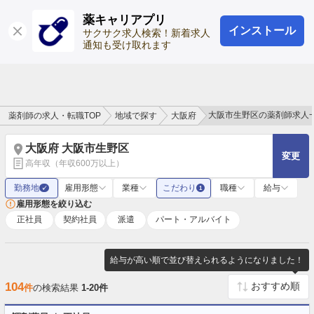
薬キャリアプリ
インストール
ログイン
会員登録
サクサク求人検索！新着求人
通知も受け取れます
大阪市生野区の薬剤師求人
薬剤師の求人・転職TOP
地域で探す
大阪府
大阪府 大阪市生野区
変更
高年収（年収600万以上）
勤務地
雇用形態
業種
こだわり
職種
給与
✓
1
雇用形態を絞り込む
正社員
契約社員
派遣
パート・アルバイト
給与が高い順で並び替えられるようになりました！
104
件
の検索結果
1-20件