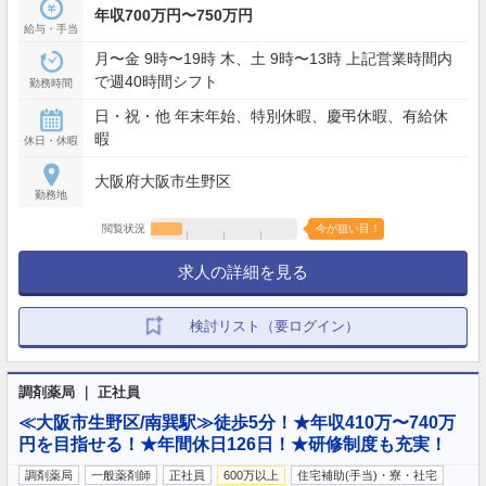
年収700万円〜750万円
給与・手当
月〜金 9時〜19時 木、土 9時〜13時 上記営業時間内
で週40時間シフト
勤務時間
日・祝・他 年末年始、特別休暇、慶弔休暇、有給休
暇
休日・休暇
大阪府大阪市生野区
勤務地
閲覧状況
今が狙い目！
求人の詳細を見る
検討リスト（要ログイン）
調剤薬局 ｜ 正社員
≪大阪市生野区/南巽駅≫徒歩5分！★年収410万〜740万
円を目指せる！★年間休日126日！★研修制度も充実！
調剤薬局
一般薬剤師
正社員
600万以上
住宅補助(手当)・寮・社宅