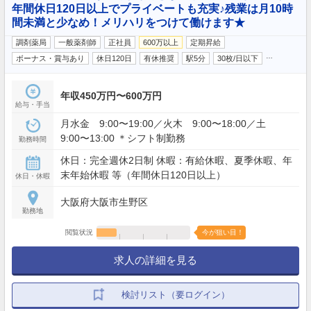
年間休日120日以上でプライベートも充実♪残業は月10時
間未満と少なめ！メリハリをつけて働けます★
調剤薬局
一般薬剤師
正社員
600万以上
定期昇給
…
ボーナス・賞与あり
休日120日
有休推奨
駅5分
30枚/日以下
年収450万円〜600万円
給与・手当
月水金 9:00〜19:00／火木 9:00〜18:00／土
9:00〜13:00 ＊シフト制勤務
勤務時間
休日：完全週休2日制 休暇：有給休暇、夏季休暇、年
末年始休暇 等（年間休日120日以上）
休日・休暇
大阪府大阪市生野区
勤務地
閲覧状況
今が狙い目！
求人の詳細を見る
検討リスト（要ログイン）