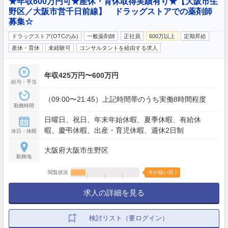
★年収600万円可★産休・育休取得実績有り★【大阪市生
野区／大阪市営千日前線】 ドラッグストアでの薬剤師
募集☆
ドラッグストア(OTCのみ)
一般薬剤師
正社員
600万以上
定期昇給
産休・育休
未経験可
コンサルタントを経由する求人
年収425万円〜600万円
給与・手当
（09:00〜21:45）上記時間帯のうち実働8時間程度
勤務時間
日曜日、祝日、年末年始休暇、夏季休暇、有給休
暇、慶弔休暇、出産・育児休暇、週休2日制
休日・休暇
大阪府大阪市生野区
勤務地
閲覧状況
今が狙い目！
求人の詳細を見る
検討リスト（要ログイン）