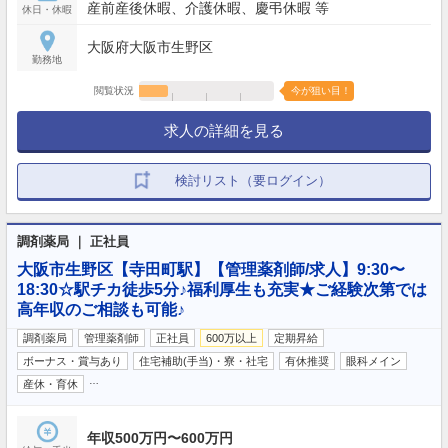
産前産後休暇、介護休暇、慶弔休暇 等
休日・休暇
大阪府大阪市生野区
勤務地
閲覧状況
今が狙い目！
求人の詳細を見る
検討リスト（要ログイン）
調剤薬局 ｜ 正社員
大阪市生野区【寺田町駅】【管理薬剤師/求人】9:30〜
18:30☆駅チカ徒歩5分♪福利厚生も充実★ご経験次第では
高年収のご相談も可能♪
調剤薬局
管理薬剤師
正社員
600万以上
定期昇給
ボーナス・賞与あり
住宅補助(手当)・寮・社宅
有休推奨
眼科メイン
…
産休・育休
年収500万円〜600万円