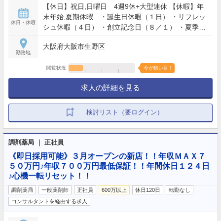
【休日】祝日,日曜日 4週9休+大型連休 【休暇】年
末年始,夏期休暇 ・誕生日休暇（１日） ・リフレッ
休日・休暇
シュ休暇（４日） ・創立記念日（８／１） ・夏季休
暇（２日） ・年末年始休暇（１２／３０〜１／３
大阪府大阪市生野区
【年間休日】117日
勤務地
閲覧状況
今が狙い目！
求人の詳細を見る
検討リスト（要ログイン）
調剤薬局 ｜ 正社員
《即日採用可能》３月オープンの新店！！年収ＭＡＸ７
５０万円♪年収７００万円最低保証！！年間休日１２４日
♪心機一転リセット！！
調剤薬局
一般薬剤師
正社員
600万以上
休日120日
転勤なし
コンサルタントを経由する求人