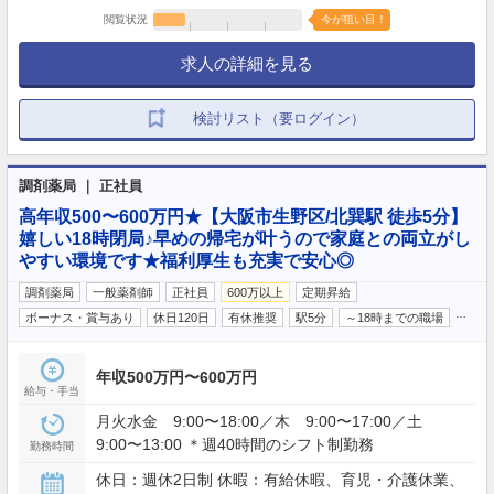
閲覧状況
今が狙い目！
求人の詳細を見る
検討リスト（要ログイン）
調剤薬局 ｜ 正社員
高年収500〜600万円★【大阪市生野区/北巽駅 徒歩5分】
嬉しい18時閉局♪早めの帰宅が叶うので家庭との両立がし
やすい環境です★福利厚生も充実で安心◎
調剤薬局
一般薬剤師
正社員
600万以上
定期昇給
…
ボーナス・賞与あり
休日120日
有休推奨
駅5分
～18時までの職場
年収500万円〜600万円
給与・手当
月火水金 9:00〜18:00／木 9:00〜17:00／土
9:00〜13:00 ＊週40時間のシフト制勤務
勤務時間
休日：週休2日制 休暇：有給休暇、育児・介護休業、