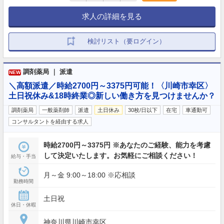
求人の詳細を見る
検討リスト（要ログイン）
調剤薬局 ｜ 派遣
NEW
＼高額派遣／時給2700円～3375円可能！〈川崎市幸区〉
土日祝休み&18時終業◎新しい働き方を見つけませんか？
調剤薬局
一般薬剤師
派遣
土日休み
30枚/日以下
在宅
車通勤可
コンサルタントを経由する求人
時給2700円～3375円 ※あなたのご経験、能力を考慮
して決定いたします。お気軽にご相談ください！
給与・手当
月～金 9:00～18:00 ※応相談
勤務時間
土日祝
休日・休暇
神奈川県川崎市幸区