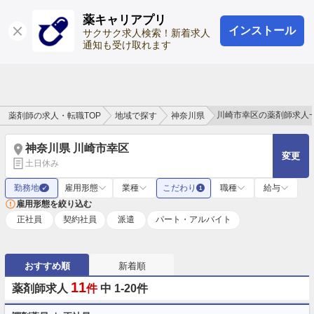
薬キャリアプリ
インストール
ログイン
会員登録
サクサク求人検索！新着求人
通知も受け取れます
川崎市幸区の薬剤師求人
薬剤師の求人・転職TOP
地域で探す
神奈川県
神奈川県 川崎市幸区
変更
土日休み
勤務地
雇用形態
業種
こだわり
職種
給与
✓
1
雇用形態を絞り込む
正社員
契約社員
派遣
パート・アルバイト
おすすめ順
新着順
11
薬剤師求人
件
中 1-20件