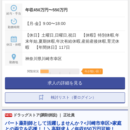
年収450万円〜550万円
給与・手当
【月‐金】9:00〜18:00
勤務時間
【休日】土曜日,日曜日,祝日 【休暇】特別休暇,年
末年始,夏期休暇,年次有給休暇,産前産後休暇,育児休
休日・休暇
暇 【年間休日】117日
神奈川県川崎市幸区
勤務地
閲覧状況
今が狙い目！
求人の詳細を見る
検討リスト（要ログイン）
ドラッグストア(調剤併設) ｜ 正社員
NEW
パート薬剤師として活躍しませんか？<川崎市幸区>家庭
との両立を応援！！＼高額求人／年収650万円可能！