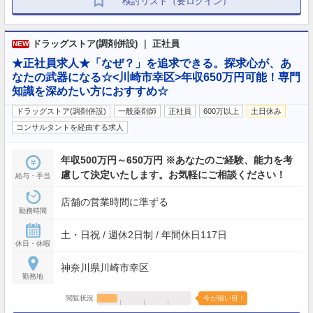
検討リスト（要ログイン）
ドラッグストア(調剤併設) ｜ 正社員
NEW
★正社員求人★「なぜ？」を追求できる。探求心が、あ
なたの武器になる☆<川崎市幸区>年収650万円可能！専門
知識を深めたい方におすすめ☆
ドラッグストア(調剤併設)
一般薬剤師
正社員
600万以上
土日休み
コンサルタントを経由する求人
年収500万円～650万円 ※あなたのご経験、能力を考
慮して決定いたします。お気軽にご相談ください！
給与・手当
店舗の営業時間に準ずる
勤務時間
土・日祝 / 週休2日制 / 年間休日117日
休日・休暇
神奈川県川崎市幸区
勤務地
閲覧状況
今が狙い目！