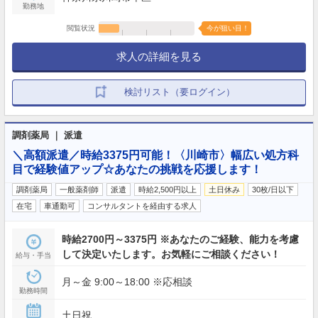
勤務地
閲覧状況
今が狙い目！
求人の詳細を見る
検討リスト（要ログイン）
調剤薬局 ｜ 派遣
＼高額派遣／時給3375円可能！〈川崎市〉幅広い処方科
目で経験値アップ☆あなたの挑戦を応援します！
調剤薬局
一般薬剤師
派遣
時給2,500円以上
土日休み
30枚/日以下
在宅
車通勤可
コンサルタントを経由する求人
時給2700円～3375円 ※あなたのご経験、能力を考慮
して決定いたします。お気軽にご相談ください！
給与・手当
月～金 9:00～18:00 ※応相談
勤務時間
土日祝