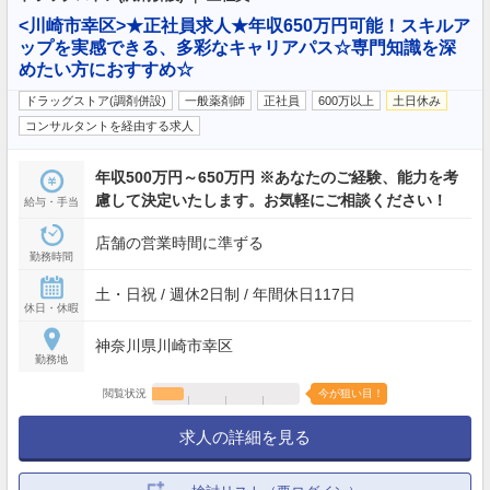
<川崎市幸区>★正社員求人★年収650万円可能！スキルア
ップを実感できる、多彩なキャリアパス☆専門知識を深
めたい方におすすめ☆
ドラッグストア(調剤併設)
一般薬剤師
正社員
600万以上
土日休み
コンサルタントを経由する求人
年収500万円～650万円 ※あなたのご経験、能力を考
慮して決定いたします。お気軽にご相談ください！
給与・手当
店舗の営業時間に準ずる
勤務時間
土・日祝 / 週休2日制 / 年間休日117日
休日・休暇
神奈川県川崎市幸区
勤務地
閲覧状況
今が狙い目！
求人の詳細を見る