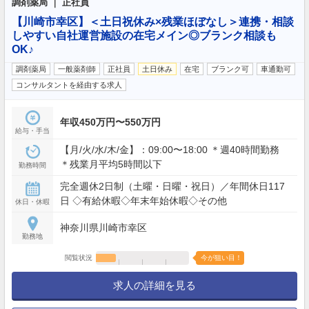
調剤薬局 ｜ 正社員
【川崎市幸区】＜土日祝休み×残業ほぼなし＞連携・相談
しやすい自社運営施設の在宅メイン◎ブランク相談も
OK♪
調剤薬局
一般薬剤師
正社員
土日休み
在宅
ブランク可
車通勤可
コンサルタントを経由する求人
年収450万円〜550万円
給与・手当
【月/火/水/木/金】：09:00〜18:00 ＊週40時間勤務
＊残業月平均5時間以下
勤務時間
完全週休2日制（土曜・日曜・祝日）／年間休日117
日 ◇有給休暇◇年末年始休暇◇その他
休日・休暇
神奈川県川崎市幸区
勤務地
閲覧状況
今が狙い目！
求人の詳細を見る