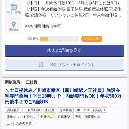
【休日】 月間休日数10日（2月のみ8日または9日）
【休暇】年次有給休暇,慶弔休暇,産前産後休暇,育児休
休日・休暇
暇,介護休暇 リフレッシュ休暇2日・年末年始休暇
4.5日
神奈川県川崎市幸区
勤務地
閲覧状況
今が狙い目！
求人の詳細を見る
検討リスト（要ログイン）
調剤薬局 ｜ 正社員
＼土日祝休み／川崎市幸区【新川崎駅／正社員】施設在
宅専門薬局！平日18時まで｜内勤専門もOK！年収500万
円後半までご相談OK！
調剤薬局
一般薬剤師
正社員
定期昇給
ボーナス・賞与あり
残業なし／ほぼなし
土日休み
有休推奨
夜間・深夜帯のみ
…
土or日のみの勤務