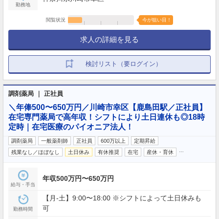
勤務地
閲覧状況
今が狙い目！
求人の詳細を見る
検討リスト（要ログイン）
調剤薬局 ｜ 正社員
＼年俸500〜650万円／川崎市幸区【鹿島田駅／正社員】
在宅専門薬局で高年収！シフトにより土日連休も◎18時
定時｜在宅医療のパイオニア法人！
調剤薬局
一般薬剤師
正社員
600万以上
定期昇給
…
残業なし／ほぼなし
土日休み
有休推奨
在宅
産休・育休
年収500万円〜650万円
給与・手当
【月‐土】9:00〜18:00 ※シフトによって土日休みも
可
勤務時間