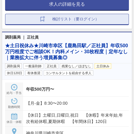
求人の詳細を見る
検討リスト（要ログイン）
調剤薬局 ｜ 正社員
★土日祝休み★川崎市幸区【鹿島田駅／正社員】年収500
万円程度でご相談OK！内科メイン・30枚程度｜定年なし
｜業務拡大に伴う増員募集◎
調剤薬局
一般薬剤師
正社員
残業なし／ほぼなし
土日休み
休日120日
有休推奨
コンサルタントを経由する求人
年収500万円〜
給与・手当
【月-金】8:30〜20:00
勤務時間
【休日】土曜日,日曜日,祝日 【休暇】年末年始,年
次有給休暇,夏期休暇 【年間休日】120日
休日・休暇
神奈川県川崎市幸区