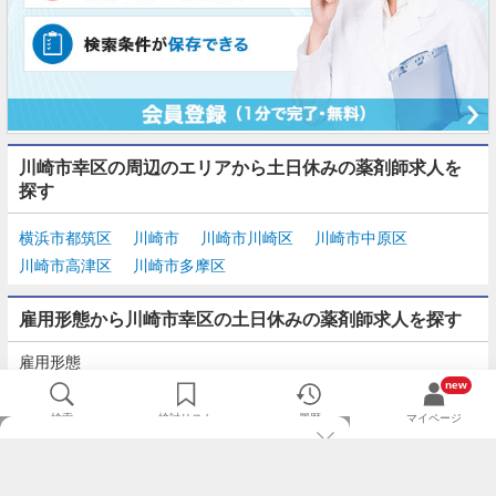
川崎市幸区の周辺のエリアから土日休みの薬剤師求人を
探す
横浜市都筑区
川崎市
川崎市川崎区
川崎市中原区
川崎市高津区
川崎市多摩区
雇用形態から川崎市幸区の土日休みの薬剤師求人を探す
雇用形態
正社員
契約社員
派遣
パート・アルバイト
new
検索
検討リスト
履歴
マイページ
TOP
m3.comログインで
求人探しがもっと便利に
最近チェックした求人一覧