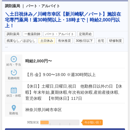
調剤薬局 ｜ パート・アルバイト
＼土日祝休み／川崎市幸区【新川崎駅／パート】施設在
宅専門薬局！週30時間以上・18時まで｜時給2,000円以
上！
調剤薬局
一般薬剤師
パート・アルバイト
定期昇給
残業なし／ほぼなし
土日休み
有休推奨
30枚/日以下
在宅
研修制度
…
時給2,000円〜
給与・手当
【月‐金】9:00〜18:00 ※週30時間以上
勤務時間
【休日】土曜日,日曜日,祝日 他勤務日以外の日 【休
暇】年末年始,夏期休暇,年次有給休暇,産前産後休暇,
休日・休暇
育児休暇 【年間休日】117日
神奈川県川崎市幸区
勤務地
閲覧状況
今が狙い目！