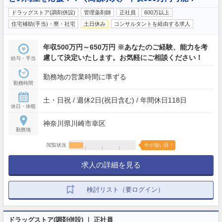
ドラッグストア(調剤併設)
管理薬剤師
正社員
600万以上
住宅補助(手当)・寮・社宅
土日休み
コンサルタントを経由する求人
年収500万円～650万円 ※あなたのご経験、能力を考
慮して決定いたします。お気軽にご相談ください！
給与・手当
勤務地の営業時間に準ずる
勤務時間
土・日祝 / 週休2日(祝日含む) / 年間休日118日
休日・休暇
神奈川県川崎市幸区
勤務地
閲覧状況
今が狙い目！
求人の詳細を見る
検討リスト（要ログイン）
ドラッグストア(調剤併設) ｜ 正社員