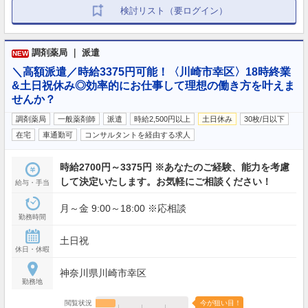
検討リスト（要ログイン）
調剤薬局 ｜ 派遣
NEW
＼高額派遣／時給3375円可能！〈川崎市幸区〉18時終業
&土日祝休み◎効率的にお仕事して理想の働き方を叶えま
せんか？
調剤薬局
一般薬剤師
派遣
時給2,500円以上
土日休み
30枚/日以下
在宅
車通勤可
コンサルタントを経由する求人
時給2700円～3375円 ※あなたのご経験、能力を考慮
して決定いたします。お気軽にご相談ください！
給与・手当
月～金 9:00～18:00 ※応相談
勤務時間
土日祝
休日・休暇
神奈川県川崎市幸区
勤務地
閲覧状況
今が狙い目！