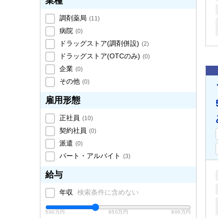
業種
調剤薬局
(
11
)
病院
(
0
)
ドラッグストア(調剤併設)
(
2
)
ドラッグストア(OTCのみ)
(
0
)
企業
(
0
)
その他
(
0
)
雇用形態
正社員
(
10
)
契約社員
(
0
)
派遣
(
0
)
パート・アルバイト
(
3
)
給与
年収
検索条件に含めない
500万円
650万円
800万円