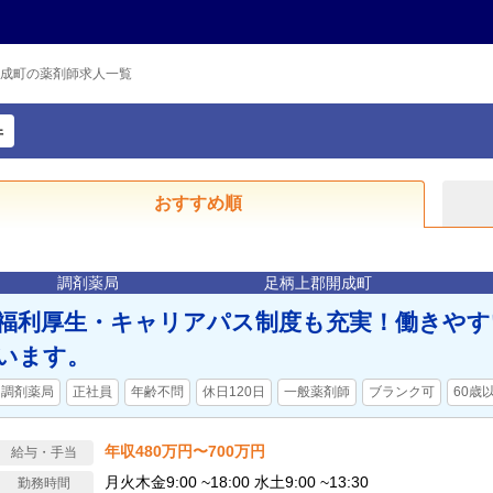
成町の薬剤師求人一覧
件
おすすめ順
調剤薬局
足柄上郡開成町
福利厚生・キャリアパス制度も充実！働きやす
います。
調剤薬局
正社員
年齢不問
休日120日
一般薬剤師
ブランク可
60歳
年収480万円〜700万円
給与・手当
月火木金9:00 ~18:00 水土9:00 ~13:30
勤務時間