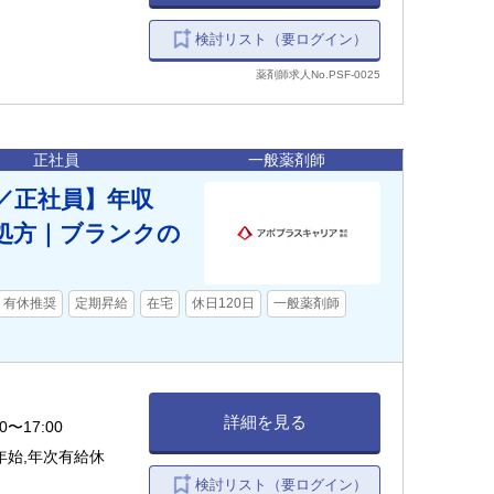
検討リスト（要ログイン）
薬剤師求人No.PSF-0025
正社員
一般薬剤師
／正社員】年収
め処方｜ブランクの
有休推奨
定期昇給
在宅
休日120日
一般薬剤師
詳細を見る
〜17:00
年始,年次有給休
検討リスト（要ログイン）