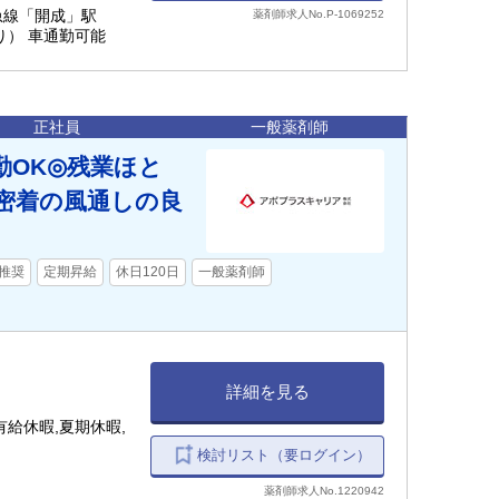
田急線「開成」駅
薬剤師求人No.P-1069252
り） 車通勤可能
正社員
一般薬剤師
勤OK◎残業ほと
密着の風通しの良
推奨
定期昇給
休日120日
一般薬剤師
詳細を見る
給休暇,夏期休暇,
検討リスト（要ログイン）
薬剤師求人No.1220942