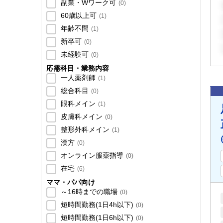
副業・Wワーク可
(
0
)
60歳以上可
(
1
)
年齢不問
(
1
)
新卒可
(
0
)
未経験可
(
0
)
応需科目・業務内容
一人薬剤師
(
1
)
総合科目
(
0
)
眼科メイン
(
1
)
皮膚科メイン
(
0
)
整形外科メイン
(
1
)
漢方
(
0
)
オンライン服薬指導
(
0
)
在宅
(
6
)
ママ・パパ向け
～16時までの職場
(
0
)
短時間勤務(1日4h以下)
(
0
)
短時間勤務(1日6h以下)
(
0
)