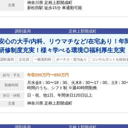
神奈川県 足柄上郡開成町
交通
新松田駅 徒歩15分 車通勤可能
調剤薬局
足柄上郡開成町
安心の大手/内科、リウマチなど/在宅あり！年間
研修制度充実！様々学べる環境◎福利厚生充実
調剤薬局
正社員
一般薬剤師
ボーナス・賞与あり
コンサルタントを経由
年収550万円〜650万円
給与・手当
月水金8：30〜18：30、火木8：30〜17：00、土8：30
勤務時間
時間のうち、シフト制 ※週40時間勤務
日・祝、他1日、年間休日120日以上
休日・休暇
神奈川県 足柄上郡開成町
交通
調剤薬局
足柄上郡開成町