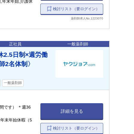
,年末年始,介護休
検討リスト（要ログイン）
薬剤師求人No.1223070
正社員
一般薬剤師
2.5日制×週労働
師2名体制〉
一般薬剤師
時間です） ＊週36
詳細を見る
◇年末年始休暇（5
検討リスト（要ログイン）