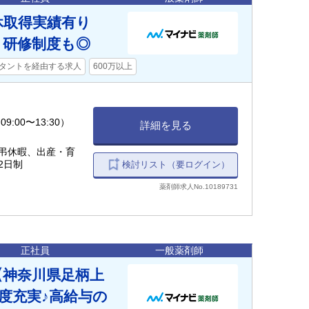
休取得実績有り
・研修制度も◎
タントを経由する求人
600万以上
9:00〜13:30）
詳細を見る
弔休暇、出産・育
2日制
検討リスト（要ログイン）
薬剤師求人No.10189731
正社員
一般薬剤師
【神奈川県足柄上
度充実♪高給与の