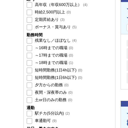
高年収（年収600万以上）
(
4
)
時給2,500円以上
(
0
)
定期昇給あり
(
3
)
ボーナス・賞与あり
(
5
)
勤務時間
残業なし／ほぼなし
(
4
)
～16時までの職場
(
0
)
～17時までの職場
(
0
)
～18時までの職場
(
1
)
短時間勤務(1日4h以下)
(
0
)
短時間勤務(1日6h以下)
(
0
)
夕方からの勤務
(
0
)
夜間・深夜帯のみ
(
0
)
土or日のみの勤務
(
0
)
通勤
駅チカ(5分以内)
(
2
)
車通勤可
(
9
)