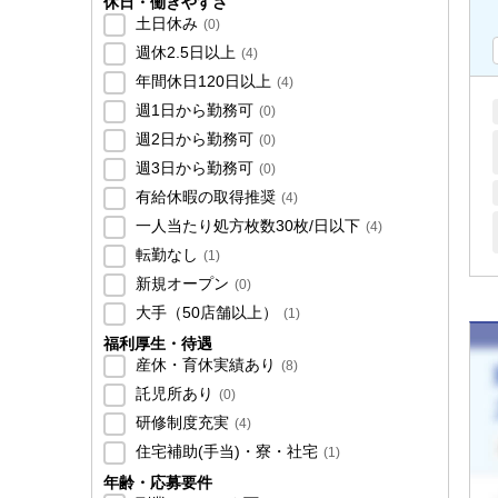
休日・働きやすさ
土日休み
(
0
)
週休2.5日以上
(
4
)
年間休日120日以上
(
4
)
週1日から勤務可
(
0
)
週2日から勤務可
(
0
)
週3日から勤務可
(
0
)
有給休暇の取得推奨
(
4
)
一人当たり処方枚数30枚/日以下
(
4
)
転勤なし
(
1
)
新規オープン
(
0
)
大手（50店舗以上）
(
1
)
福利厚生・待遇
産休・育休実績あり
(
8
)
託児所あり
(
0
)
研修制度充実
(
4
)
住宅補助(手当)・寮・社宅
(
1
)
年齢・応募要件