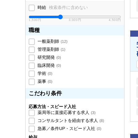
時給
検索条件に含めない
1,500円
3,000円
4,500円
職種
一般薬剤師
(
12
)
管理薬剤師
(
1
)
研究開発
(
0
)
臨床開発
(
0
)
学術
(
0
)
薬事
(
0
)
こだわり条件
応募方法・スピード入社
薬局等に直接応募する求人
(
3
)
コンサルタントを経由する求人
(
8
)
急募／条件UP・スピード入社
(
0
)
給与