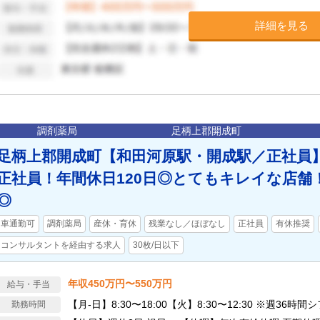
詳細を見る
調剤薬局
足柄上郡開成町
足柄上郡開成町【和田河原駅・開成駅／正社員】
正社員！年間休日120日◎とてもキレイな店舗
◎
車通勤可
調剤薬局
産休・育休
残業なし／ほぼなし
正社員
有休推奨
コンサルタントを経由する求人
30枚/日以下
年収450万円〜550万円
給与・手当
【月‐日】8:30〜18:00【火】8:30〜12:30 ※週36時間
勤務時間