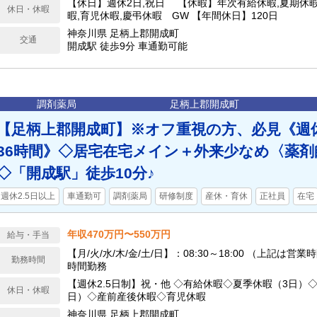
【休日】週休2日,祝日 【休暇】年次有給休暇,夏期休暇
休日・休暇
暇,育児休暇,慶弔休暇 GW 【年間休日】120日
神奈川県 足柄上郡開成町
交通
開成駅 徒歩9分 車通勤可能
調剤薬局
足柄上郡開成町
【足柄上郡開成町】※オフ重視の方、必見《週休
36時間》◇居宅在宅メイン＋外来少なめ〈薬剤
◇「開成駅」徒歩10分♪
週休2.5日以上
車通勤可
調剤薬局
研修制度
産休・育休
正社員
在宅
年収470万円〜550万円
給与・手当
【月/火/水/木/金/土/日】：08:30～18:00 （上記は営業
勤務時間
時間勤務
【週休2.5日制】祝・他 ◇有給休暇◇夏季休暇（3日）
休日・休暇
日）◇産前産後休暇◇育児休暇
神奈川県 足柄上郡開成町