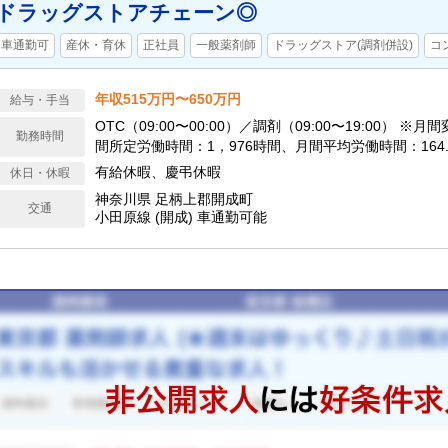
ドラッグストアチェーン◎
車通勤可
産休・育休
正社員
一般薬剤師
ドラッグストア(調剤併設)
コ
年収515万円〜650万円
給与・手当
OTC（09:00〜00:00）／調剤（09:00〜19:00） ※
勤務時間
間所定労働時間：1，976時間、月間平均労働時間：164.6
15時間の1時間単位で、日ごとに業務の繁閑に応じて勤
有給休暇、慶弔休暇
休日・休暇
す。
神奈川県 足柄上郡開成町
交通
小田原線 (開成) 車通勤可能