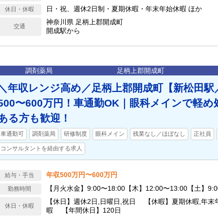
日・祝、週休2日制・夏期休暇・年末年始休暇 ほか
休日・休暇
神奈川県 足柄上郡開成町
交通
開成駅から
調剤薬局
足柄上郡開成町
＼年収レンジ高め／足柄上郡開成町【新松田駅
500〜600万円！車通勤OK｜眼科メインで軽
ある方も歓迎！
車通勤可
調剤薬局
研修制度
眼科メイン
残業なし／ほぼなし
正社員
コンサルタントを経由する求人
年収500万円〜600万円
給与・手当
【月火水金】9:00〜18:00【木】12:00〜13:00【土】9:00
勤務時間
【休日】週休2日,日曜日,祝日 【休暇】夏期休暇,年末
休日・休暇
暇 【年間休日】120日