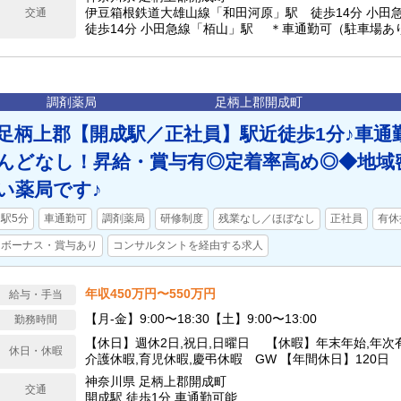
伊豆箱根鉄道大雄山線「和田河原」駅 徒歩14分 小
交通
徒歩14分 小田急線「栢山」駅 ＊車通勤可（駐車場あ
調剤薬局
足柄上郡開成町
足柄上郡【開成駅／正社員】駅近徒歩1分♪車通
んどなし！昇給・賞与有◎定着率高め◎◆地域
い薬局です♪
駅5分
車通勤可
調剤薬局
研修制度
残業なし／ほぼなし
正社員
有休
ボーナス・賞与あり
コンサルタントを経由する求人
年収450万円〜550万円
給与・手当
【月-金】9:00〜18:30【土】9:00〜13:00
勤務時間
【休日】週休2日,祝日,日曜日 【休暇】年末年始,年次有
休日・休暇
介護休暇,育児休暇,慶弔休暇 GW 【年間休日】120日
神奈川県 足柄上郡開成町
交通
開成駅 徒歩1分 車通勤可能