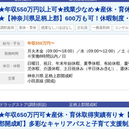
★年収550万円以上可★残業少なめ★産休・育
★【神奈川県足柄上郡】600万も可！休暇制度
調剤薬局
産休・育休
残業なし／ほぼなし
正社員
一般薬剤師
コンサル
年収550万円〜
給与・手当
月火木金（09:00〜18:00）／水（09:00〜12:00）／土（0
勤務時間
※実働8時間以内／日
日曜日、祝日、年末年始休暇、夏季休暇、有給休暇、慶
休日・休暇
児休暇、介護休暇、土日祝休み（半日休み含む）、週休
神奈川県 足柄上郡開成町
交通
小田原線 (開成)
ドラッグストア(調剤併設)
足柄上郡開成町
★年収650万円可★産休・育休取得実績有り★
郡開成町】多彩なキャリアパスと子育て支援制