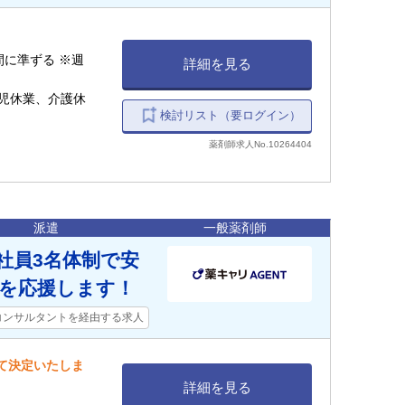
時間に準ずる ※週
詳細を見る
児休業、介護休
検討リスト（要ログイン）
薬剤師求人No.10264404
派遣
一般薬剤師
社員3名体制で安
を応援します！
コンサルタントを経由する求人
して決定いたしま
詳細を見る