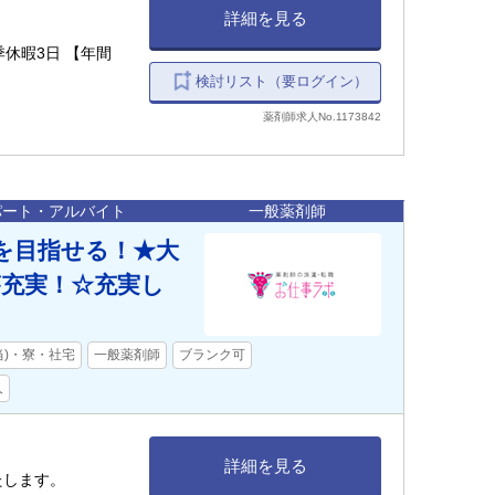
詳細を見る
休暇3日 【年間
検討リスト（要ログイン）
薬剤師求人No.1173842
パート・アルバイト
一般薬剤師
上を目指せる！★大
充実！☆充実し
当)・寮・社宅
一般薬剤師
ブランク可
人
詳細を見る
たします。