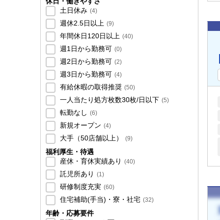
休日・働きやすさ
土日休み
(
4
)
週休2.5日以上
(
9
)
年間休日120日以上
(
40
)
週1日から勤務可
(
0
)
週2日から勤務可
(
2
)
週3日から勤務可
(
4
)
有給休暇の取得推奨
(
50
)
一人当たり処方枚数30枚/日以下
(
5
)
転勤なし
(
6
)
新規オープン
(
4
)
大手（50店舗以上）
(
9
)
福利厚生・待遇
産休・育休実績あり
(
40
)
託児所あり
(
1
)
研修制度充実
(
60
)
住宅補助(手当)・寮・社宅
(
32
)
年齢・応募要件