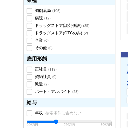
業種
調剤薬局
(
105
)
病院
(
12
)
ドラッグストア(調剤併設)
(
25
)
ドラッグストア(OTCのみ)
(
2
)
企業
(
0
)
その他
(
0
)
雇用形態
正社員
(
119
)
契約社員
(
0
)
派遣
(
2
)
パート・アルバイト
(
23
)
給与
年収
検索条件に含めない
500万円
650万円
800万円