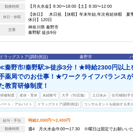
【月火水金】8:30〜18:00【土】8:30〜12:00
勤務時間
【休日】 木日祝 【休暇】年末年始,年次有給休暇 夏季
休日・休暇
休日】120日
神奈川県 秦野市
交通
秦野駅 徒歩9分
ドラッグストア(調剤併設)
秦野市
≪秦野市/秦野駅≫徒歩3分！★時給2300円以
手薬局でのお仕事！★ワークライフバランスが
た教育研修制度！
研修制度
産休・育休
未経験可
大手（50店舗）
土日休み
住宅補助(手
パート・アルバイト
ドラッグストア(調剤併設)
コンサルタントを経由する求
時給2,000円〜2,400円
給与・手当
週4 月火水金/9:00〜17:30 ※曜日は固定でお願いい
勤務時間