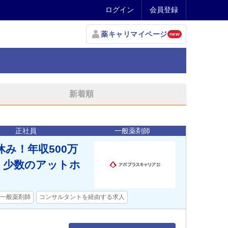
ログイン
会員登録
薬キャリマイページ
new
新着順
正社員
一般薬剤師
み！年収500万
｜少数のアットホ
一般薬剤師
コンサルタントを経由する求人