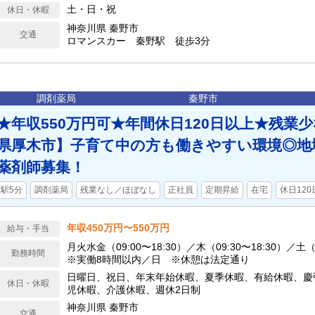
土・日・祝
休日・休暇
神奈川県 秦野市
交通
ロマンスカー 秦野駅 徒歩3分
調剤薬局
秦野市
★年収550万円可★年間休日120日以上★残業
県厚木市】子育て中の方も働きやすい環境◎地
薬剤師募集！
駅5分
調剤薬局
残業なし／ほぼなし
正社員
定期昇給
在宅
休日120
年収450万円〜550万円
給与・手当
月火水金（09:00〜18:30）／木（09:30〜18:30）／土（0
勤務時間
※実働8時間以内／日 ※休憩は法定通り
日曜日、祝日、年末年始休暇、夏季休暇、有給休暇、慶
休日・休暇
児休暇、介護休暇、週休2日制
神奈川県 秦野市
交通