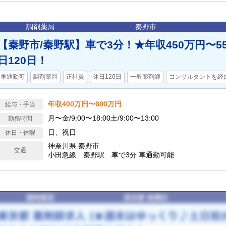
調剤薬局
秦野市
【秦野市/秦野駅】車で3分！★年収450万円〜5
日120日！
車通勤可
調剤薬局
正社員
休日120日
一般薬剤師
コンサルタントを経
年収400万円〜600万円
給与・手当
月〜金/9:00〜18:00土/9:00〜13:00
勤務時間
日、祝日
休日・休暇
神奈川県 秦野市
交通
小田急線 秦野駅 車で3分 車通勤可能