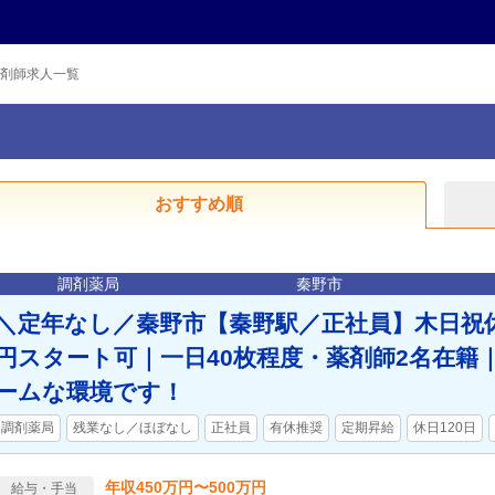
剤師求人一覧
おすすめ順
調剤薬局
秦野市
＼定年なし／秦野市【秦野駅／正社員】木日祝休
円スタート可｜一日40枚程度・薬剤師2名在籍
ームな環境です！
調剤薬局
残業なし／ほぼなし
正社員
有休推奨
定期昇給
休日120日
年収450万円〜500万円
給与・手当