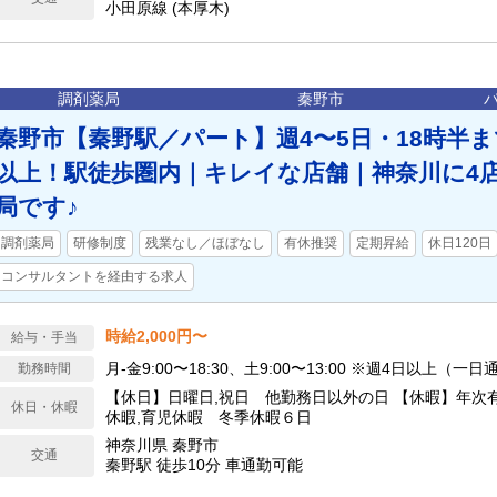
小田原線 (本厚木)
調剤薬局
秦野市
秦野市【秦野駅／パート】週4〜5日・18時半まで
以上！駅徒歩圏内｜キレイな店舗｜神奈川に4
局です♪
調剤薬局
研修制度
残業なし／ほぼなし
有休推奨
定期昇給
休日120日
コンサルタントを経由する求人
時給2,000円〜
給与・手当
月‐金9:00〜18:30、土9:00〜13:00 ※週4日以上（一
勤務時間
【休日】日曜日,祝日 他勤務日以外の日 【休暇】年次
休日・休暇
休暇,育児休暇 冬季休暇６日
神奈川県 秦野市
交通
秦野駅 徒歩10分 車通勤可能