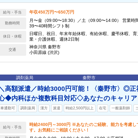
年収450万円〜650万円
給与・手当
月〜金（09:00〜18:30）／土（09:00〜14:00） 営業
勤務時間
39〜40時間シフト制
日曜日、祝日、年末年始休暇、有給休暇、慶弔休暇、育
休日・休暇
業・介護休暇、週休2日制
神奈川県 秦野市
交通
小田原線 (渋沢)
調剤薬局
秦野市
＼高額派遣／時給3000円可能！〈秦野市〉◎正
心◆内科ほか複数科目対応◇あなたのキャリア
車通勤可
調剤薬局
漢方
派遣
時給2,500円以上
在宅
一般薬剤師
時給2400円～3000円 ※あなたのご経験、能力を考慮
給与・手当
す。お気軽にご相談ください！