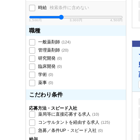
時給
検索条件に含めない
1,500円
3,000円
4,500円
職種
一般薬剤師
(
124
)
管理薬剤師
(
20
)
研究開発
(
0
)
臨床開発
(
0
)
学術
(
0
)
薬事
(
0
)
こだわり条件
応募方法・スピード入社
薬局等に直接応募する求人
(
10
)
コンサルタントを経由する求人
(
125
)
急募／条件UP・スピード入社
(
0
)
給与