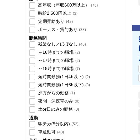
高年収（年収600万以上）
(
73
)
時給2,500円以上
(
3
)
定期昇給あり
(
42
)
ボーナス・賞与あり
(
33
)
勤務時間
残業なし／ほぼなし
(
46
)
～16時までの職場
(
2
)
～17時までの職場
(
2
)
～18時までの職場
(
7
)
短時間勤務(1日4h以下)
(
2
)
短時間勤務(1日6h以下)
(
3
)
夕方からの勤務
(
1
)
夜間・深夜帯のみ
(
0
)
土or日のみの勤務
(
0
)
通勤
駅チカ(5分以内)
(
52
)
車通勤可
(
43
)