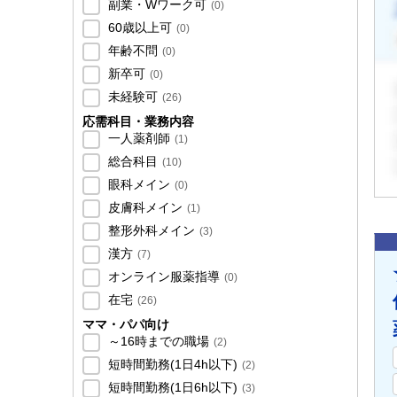
副業・Wワーク可
(
0
)
60歳以上可
(
0
)
年齢不問
(
0
)
新卒可
(
0
)
未経験可
(
26
)
応需科目・業務内容
一人薬剤師
(
1
)
総合科目
(
10
)
眼科メイン
(
0
)
皮膚科メイン
(
1
)
整形外科メイン
(
3
)
漢方
(
7
)
オンライン服薬指導
(
0
)
在宅
(
26
)
ママ・パパ向け
～16時までの職場
(
2
)
短時間勤務(1日4h以下)
(
2
)
短時間勤務(1日6h以下)
(
3
)