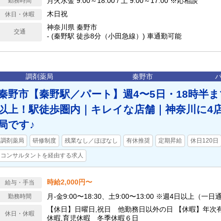
月火水金 9:00～18:00 / 土 9:00～17:00 ※応相談
勤務時間
木日祝
休日・休暇
神奈川県 秦野市
交通
- (秦野駅 徒歩8分（小田急線）) 車通勤可能
調剤薬局
秦野市
秦野市【秦野駅／パート】週4〜5日・18時半まで
以上！駅徒歩圏内｜キレイな店舗｜神奈川に4
局です♪
調剤薬局
研修制度
残業なし／ほぼなし
有休推奨
定期昇給
休日120日
コンサルタントを経由する求人
時給2,000円〜
給与・手当
月‐金9:00〜18:30、土9:00〜13:00 ※週4日以上（一
勤務時間
【休日】日曜日,祝日 他勤務日以外の日 【休暇】年次
休日・休暇
休暇,育児休暇 冬季休暇６日