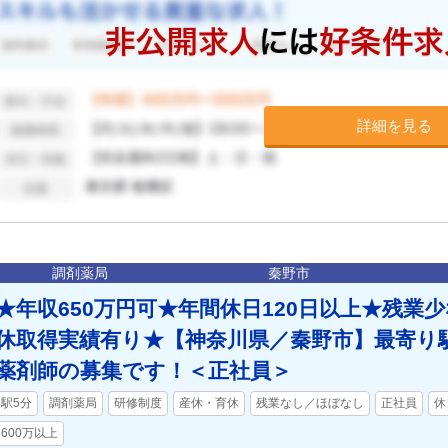
詳細を見る
調剤薬局
秦野市
★年収650万円可★年間休日120日以上★残業
休取得実績有り★【神奈川県／秦野市】最寄り
薬剤師の募集です！＜正社員＞
駅5分
調剤薬局
研修制度
産休・育休
残業なし／ほぼなし
正社員
休
600万以上