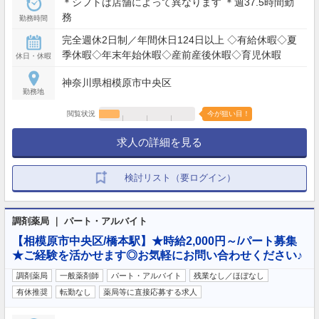
＊シフトは店舗によって異なります ＊週37.5時間勤
務
勤務時間
完全週休2日制／年間休日124日以上 ◇有給休暇◇夏
季休暇◇年末年始休暇◇産前産後休暇◇育児休暇
休日・休暇
神奈川県相模原市中央区
勤務地
閲覧状況
今が狙い目！
求人の詳細を見る
検討リスト（要ログイン）
調剤薬局 ｜ パート・アルバイト
【相模原市中央区/橋本駅】★時給2,000円～/パート募集
★ご経験を活かせます◎お気軽にお問い合わせください♪
調剤薬局
一般薬剤師
パート・アルバイト
残業なし／ほぼなし
有休推奨
転勤なし
薬局等に直接応募する求人