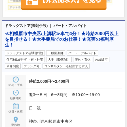
ドラッグストア(調剤併設) ｜ パート・アルバイト
≪相模原市中央区/上溝駅≫車で4分！★時給2000円以上
を目指せる！★大手薬局でのお仕事！★充実の福利厚
生！
ドラッグストア(調剤併設)
一般薬剤師
パート・アルバイト
住宅補助(手当)・寮・社宅
大手（50店舗）
産休・育休
未経験可
研修制度
ブランク可
コンサルタントを経由する求人
時給2,000円〜2,400円
給与・手当
週3〜５日 6〜8時間 ※10:00〜19:00
勤務時間
日・祝
休日・休暇
神奈川県相模原市中央区
勤務地