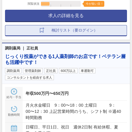
閲覧状況
今が狙い目！
求人の詳細を見る
検討リスト（要ログイン）
調剤薬局 ｜ 正社員
じっくり投薬ができる1人薬剤師のお店です！ベテラン層
も活躍中です！
調剤薬局
管理薬剤師
正社員
600万以上
車通勤可
コンサルタントを経由する求人
年収500万円〜650万円
給与・手当
月火水金曜日 9：00〜18：00 土曜日 9：
00〜12：30 上記営業時間のうち、シフト制 ※週40
勤務時間
時間勤務
日曜日、平日1日、祝日 週休2日制 有給休暇、夏