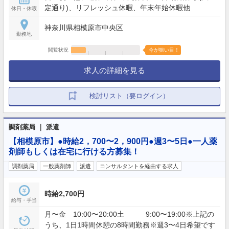
定通り)、リフレッシュ休暇、年末年始休暇他
休日・休暇
神奈川県相模原市中央区
勤務地
閲覧状況
今が狙い目！
求人の詳細を見る
検討リスト（要ログイン）
調剤薬局 ｜ 派遣
【相模原市】●時給2，700〜2，900円●週3〜5日●一人薬
剤師もしくは在宅に行ける方募集！
調剤薬局
一般薬剤師
派遣
コンサルタントを経由する求人
時給2,700円
給与・手当
月〜金 10:00〜20:00土 9:00〜19:00※上記の
うち、1日1時間休憩の8時間勤務※週3〜4日希望です