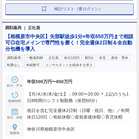
検討リスト（要ログイン）
調剤薬局 ｜ 正社員
【相模原市中央区】矢部駅徒歩1分×年収650万円まで相談
可◎在宅メインで専門性を磨く！完全週休2日制＆全自動
分包機を導入
調剤薬局
一般薬剤師
正社員
休日120日
駅5分
在宅
産休・育休
転勤なし
未経験可
コンサルタントを経由する求人
年収500万円〜650万円
給与・手当
【月/火/水/木/金/土】：09:00〜20:00 ＊上記のうち1
日8時間のシフト制勤務（休憩60分）
勤務時間
祝日を含む完全週休2日制（日曜・祝日、他）／年間
休日120日 ◇有給休暇◇産前産後休暇◇育児休暇
休日・休暇
神奈川県相模原市中央区
勤務地