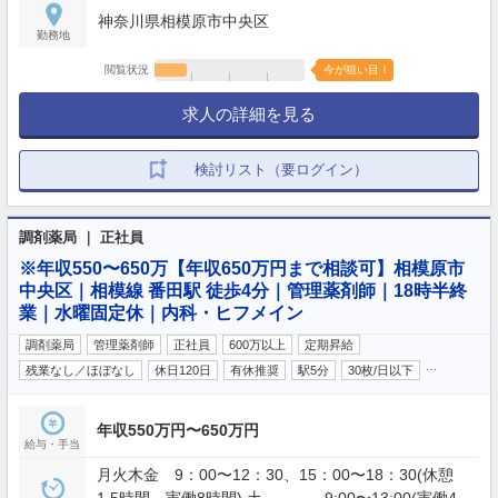
神奈川県相模原市中央区
勤務地
閲覧状況
今が狙い目！
求人の詳細を見る
検討リスト（要ログイン）
調剤薬局 ｜ 正社員
※年収550〜650万【年収650万円まで相談可】相模原市
中央区｜相模線 番田駅 徒歩4分｜管理薬剤師｜18時半終
業｜水曜固定休｜内科・ヒフメイン
調剤薬局
管理薬剤師
正社員
600万以上
定期昇給
…
残業なし／ほぼなし
休日120日
有休推奨
駅5分
30枚/日以下
年収550万円〜650万円
給与・手当
月火木金 9：00〜12：30、15：00〜18：30(休憩