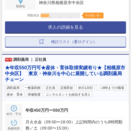
神奈川県相模原市中央区
勤務地
閲覧状況
今が狙い目！
求人の詳細を見る
検討リスト（要ログイン）
調剤薬局 ｜ 正社員
NEW
★年収550万円可★産休・育休取得実績有り★【相模原市
中央区】 東京・神奈川を中心に展開している調剤薬局
チェーン
調剤薬局
一般薬剤師
正社員
定期昇給
休日120日
～18時までの職場
産休・育休
研修制度
コンサルタントを経由する求人
年収450万円〜550万円
給与・手当
月火水金（09:00〜18:00）上記時間内のうち8時間勤
務／土（09:00〜15:00）
勤務時間