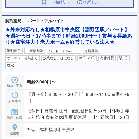
検討リスト（要ログイン）
調剤薬局 ｜ パート・アルバイト
★外来対応なし★相模原市中央区【淵野辺駅／パート】
★週4〜5日・17時半まで！時給2000円〜！賞与＆昇給あ
り★在宅注力！老人ホームも経営している法人★
調剤薬局
一般薬剤師
パート・アルバイト
定期昇給
ボーナス・賞与あり
残業なし／ほぼなし
休日120日
有休推奨
駅5分
…
在宅
時給2,000円〜
給与・手当
【月〜金】8:30〜17:30【土】8:30〜14:00 ※週4〜5
日
勤務時間
【休日】日曜日,祝日 他勤務日以外の日 【休暇】年
末年始,年次有給休暇,夏期休暇 【年間休日】120日
休日・休暇
神奈川県相模原市中央区
勤務地