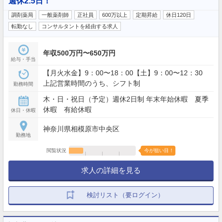
週休2.5日！
調剤薬局
一般薬剤師
正社員
600万以上
定期昇給
休日120日
転勤なし
コンサルタントを経由する求人
年収500万円〜650万円
給与・手当
【月火水金】9：00〜18：00【土】9：00〜12：30
上記営業時間のうち、シフト制
勤務時間
木・日・祝日（予定）週休2日制 年末年始休暇 夏季
休暇 有給休暇
休日・休暇
神奈川県相模原市中央区
勤務地
閲覧状況
今が狙い目！
求人の詳細を見る
検討リスト（要ログイン）