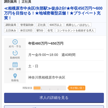
調剤薬局 ｜ 正社員
≪相模原市中央区/矢部駅≫徒歩2分!★年収450万円〜600
万円を目指せる！★地域密着型店舗！★プライベート充
実！
調剤薬局
管理薬剤師
正社員
600万以上
残業なし／ほぼなし
土日休み
休日120日
駅5分
在宅
コンサルタントを経由する求人
年収480万円〜650万円
給与・手当
月〜金/9:00〜18:00 週40時間
勤務時間
土・日
休日・休暇
神奈川県相模原市中央区
勤務地
閲覧状況
今が狙い目！
求人の詳細を見る