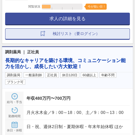
閲覧状況
今が狙い目！
求人の詳細を見る
検討リスト（要ログイン）
調剤薬局 ｜ 正社員
長期的なキャリアを築ける環境、コミュニケーション能
力を活かし、成長したい方大歓迎！
調剤薬局
一般薬剤師
正社員
休日120日
60歳以上
年齢不問
ブランク可
年収480万円〜700万円
給与・手当
月火水木金／9：00～18：00、土／9：00～13：00
勤務時間
日・祝、週休2日制・夏期休暇・年末年始休暇 ほか
休日・休暇