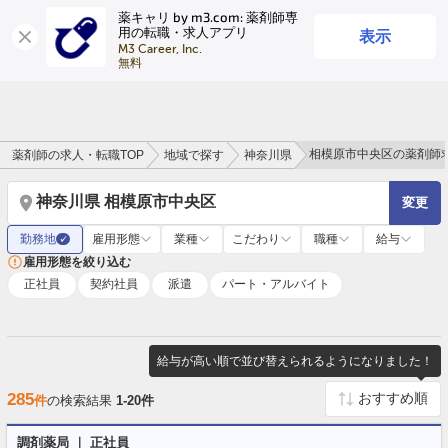
薬キャリ by m3.com: 薬剤師専
表示
用の転職・求人アプリ
ログイン
会員登録
M3 Career, Inc.

無料
相模原市中央区の薬剤師
薬剤師の求人・転職TOP
地域で探す
神奈川県
神奈川県 相模原市中央区
変更
勤務地
雇用形態
業種
こだわり
職種
給与
✓
雇用形態を絞り込む
正社員
契約社員
派遣
パート・アルバイト
給与が高い順で並び替えられるようになりました！
285
件
の検索結果
1-20件
調剤薬局 ｜ 正社員