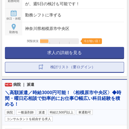
勤務時間
が、週5日の検討も可能です！
勤務シフトに準ずる
休日・休暇
神奈川県相模原市中央区
勤務地
閲覧状況
今が狙い目！
求人の詳細を見る
検討リスト（要ログイン）
病院 ｜ 派遣
NEW
＼高額派遣／時給3000円可能！〈相模原市中央区〉◆時
間・曜日応相談で効率的にお仕事◎幅広い科目経験を積
める！
病院
一般薬剤師
派遣
時給2,500円以上
車通勤可
コンサルタントを経由する求人