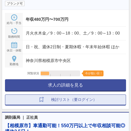
ブランク可
年収480万円〜700万円
給与・手当
月火水木金／9：00～18：00、土／9：00～13：00
勤務時間
日・祝、週休2日制・夏期休暇・年末年始休暇 ほか
休日・休暇
神奈川県相模原市中央区
勤務地
閲覧状況
今が狙い目！
求人の詳細を見る
検討リスト（要ログイン）
調剤薬局 ｜ 正社員
【相模原市】車通勤可能！550万円以上で年収相談可能◎