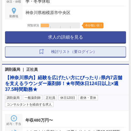
季・冬季休暇
休日・休暇
神奈川県相模原市中央区
勤務地
閲覧状況
今が狙い目！
求人の詳細を見る
検討リスト（要ログイン）
調剤薬局 ｜ 正社員
【神奈川県内】経験を広げたい方にぴったり♪県内7店舗
を支えるラウンダー薬剤師！★年間休日124日以上×週
37.5時間勤務★
調剤薬局
一般薬剤師
正社員
休日120日
産休・育休
コンサルタントを経由する求人
年収480万円〜
給与・手当