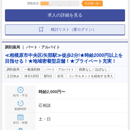
閲覧状況
今が狙い目！
求人の詳細を見る
検討リスト（要ログイン）
調剤薬局 ｜ パート・アルバイト
≪相模原市中央区/矢部駅≫徒歩2分!★時給2000円以上を
目指せる！★地域密着型店舗！★プライベート充実！
調剤薬局
一般薬剤師
パート・アルバイト
残業なし／ほぼなし
土日休み
休日120日
駅5分
在宅
コンサルタントを経由する求人
時給2,000円〜
給与・手当
応相談
勤務時間
土・日
休日・休暇