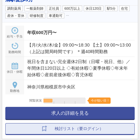
調剤薬局
一般薬剤師
正社員
600万以上
休日120日
駅5分
在宅
…
産休・育休
研修制度
車通勤可
年収600万円〜
給与・手当
【月/火/水/木/金】09:00〜18:30 【土】09:00〜13:00
（上記は開局時間です） ＊週40時間勤務
勤務時間
祝日を含まない完全週休2日制（日曜・祝日、他）／
年間休日120日以上 ◇有給休暇◇夏季休暇◇年末年
休日・休暇
始休暇◇産前産後休暇◇育児休暇
神奈川県相模原市中央区
勤務地
閲覧状況
今が狙い目！
求人の詳細を見る
検討リスト（要ログイン）