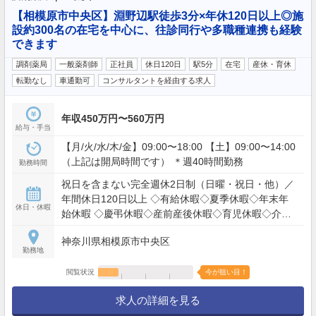
【相模原市中央区】淵野辺駅徒歩3分×年休120日以上◎施
設約300名の在宅を中心に、往診同行や多職種連携も経験
できます
調剤薬局
一般薬剤師
正社員
休日120日
駅5分
在宅
産休・育休
転勤なし
車通勤可
コンサルタントを経由する求人
年収450万円〜560万円
給与・手当
【月/火/水/木/金】09:00〜18:00 【土】09:00〜14:00
（上記は開局時間です） ＊週40時間勤務
勤務時間
祝日を含まない完全週休2日制（日曜・祝日・他）／
年間休日120日以上 ◇有給休暇◇夏季休暇◇年末年
休日・休暇
始休暇 ◇慶弔休暇◇産前産後休暇◇育児休暇◇介護
休暇
神奈川県相模原市中央区
勤務地
閲覧状況
今が狙い目！
求人の詳細を見る