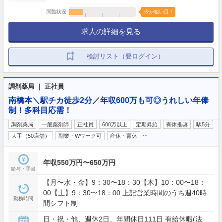
閲覧状況
今が狙い目！
求人の詳細を見る
検討リスト（要ログイン）
調剤薬局 ｜ 正社員
南橋本＼駅チカ徒歩2分／年収600万も可◎うれしい年俸
制！多科目応需！
調剤薬局
一般薬剤師
正社員
600万以上
定期昇給
有休推奨
駅5分
…
大手（50店舗）
副業・Wワーク可
産休・育休
年収550万円〜650万円
給与・手当
【月〜水・金】9：30〜18：30【木】10：00〜18：
00【土】9：30〜18：00 上記営業時間のうち週40時
勤務時間
間シフト制
日・祝・他、週休2日、年間休日111日 有給休暇(法