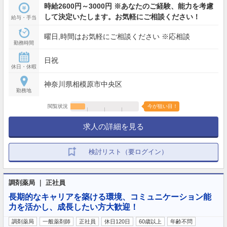
時給2600円～3000円 ※あなたのご経験、能力を考慮
して決定いたします。お気軽にご相談ください！
給与・手当
曜日,時間はお気軽にご相談ください ※応相談
勤務時間
日祝
休日・休暇
神奈川県相模原市中央区
勤務地
閲覧状況
今が狙い目！
求人の詳細を見る
検討リスト（要ログイン）
調剤薬局 ｜ 正社員
長期的なキャリアを築ける環境、コミュニケーション能
力を活かし、成長したい方大歓迎！
調剤薬局
一般薬剤師
正社員
休日120日
60歳以上
年齢不問