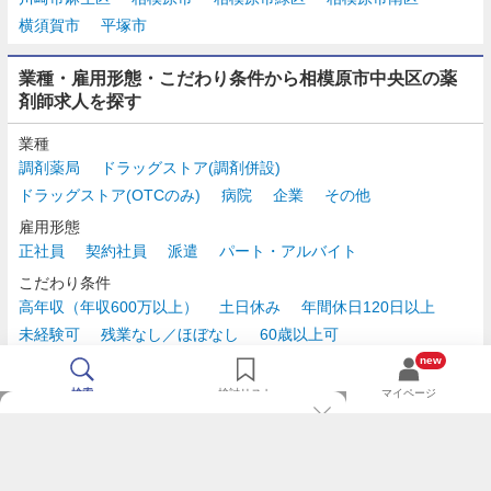
横須賀市
平塚市
業種・雇用形態・こだわり条件から相模原市中央区の薬
剤師求人を探す
業種
調剤薬局
ドラッグストア(調剤併設)
ドラッグストア(OTCのみ)
病院
企業
その他
雇用形態
正社員
契約社員
派遣
パート・アルバイト
こだわり条件
高年収（年収600万以上）
土日休み
年間休日120日以上
未経験可
残業なし／ほぼなし
60歳以上可
時給2,500円以上
new
検索
検討リスト
マイページ
TOP
m3.comログインで
求人探しがもっと便利に
最近チェックした求人一覧
薬剤師の転職成功ガイド