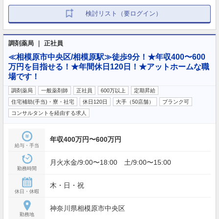
検討リスト（要ログイン）
調剤薬局 ｜ 正社員
≪相模原市中央区/相模原駅≫徒歩9分！★年収400〜600
万円を目指せる！★年間休日120日！★アットホームな職
場です！
調剤薬局
一般薬剤師
正社員
600万以上
定期昇給
住宅補助(手当)・寮・社宅
休日120日
大手（50店舗）
ブランク可
コンサルタントを経由する求人
年収400万円〜600万円
給与・手当
月火水金/9:00〜18:00 土/9:00〜15:00
勤務時間
木・日・祝
休日・休暇
神奈川県相模原市中央区
勤務地