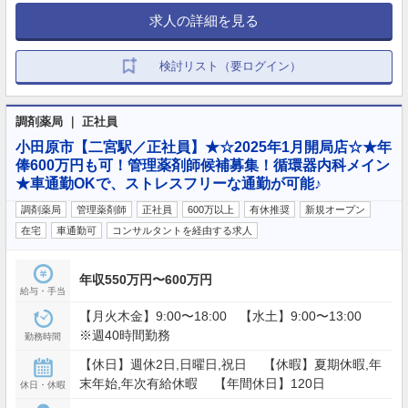
求人の詳細を見る
検討リスト（要ログイン）
調剤薬局 ｜ 正社員
小田原市【二宮駅／正社員】★☆2025年1月開局店☆★年
俸600万円も可！管理薬剤師候補募集！循環器内科メイン
★車通勤OKで、ストレスフリーな通勤が可能♪
調剤薬局
管理薬剤師
正社員
600万以上
有休推奨
新規オープン
在宅
車通勤可
コンサルタントを経由する求人
年収550万円〜600万円
給与・手当
【月火木金】9:00〜18:00 【水土】9:00〜13:00
※週40時間勤務
勤務時間
【休日】週休2日,日曜日,祝日 【休暇】夏期休暇,年
末年始,年次有給休暇 【年間休日】120日
休日・休暇