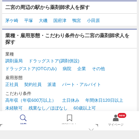
二宮の周辺の駅から薬剤師求人を探す
茅ケ崎
平塚
大磯
国府津
鴨宮
小田原
業種・雇用形態・こだわり条件から二宮の薬剤師求人を
探す
業種
調剤薬局
ドラッグストア(調剤併設)
ドラッグストア(OTCのみ)
病院
企業
その他
雇用形態
正社員
契約社員
派遣
パート・アルバイト
こだわり条件
高年収（年収600万以上）
土日休み
年間休日120日以上
未経験可
残業なし／ほぼなし
60歳以上可
時給2,500円以上
new
検索
検討リスト
マイページ
TOP