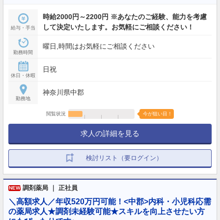
時給2000円～2200円 ※あなたのご経験、能力を考慮
して決定いたします。お気軽にご相談ください！
給与・手当
曜日,時間はお気軽にご相談ください
勤務時間
日祝
休日・休暇
神奈川県中郡
勤務地
閲覧状況
今が狙い目！
求人の詳細を見る
検討リスト（要ログイン）
調剤薬局 ｜ 正社員
NEW
＼高額求人／年収520万円可能！<中郡>内科・小児科応需
の薬局求人★調剤未経験可能★スキルを向上させたい方