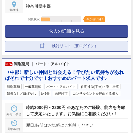
神奈川県中郡
勤務地
閲覧状況
今が狙い目！
求人の詳細を見る
検討リスト（要ログイン）
調剤薬局 ｜ パート・アルバイト
NEW
〈中郡〉新しい仲間と出会える！学びたい気持ちがあれ
ばそれで十分です！おすすめのパート求人です♪
調剤薬局
一般薬剤師
パート・アルバイト
住宅補助(手当)・寮・社宅
残業なし／ほぼなし
駅5分
未経験可
コンサルタントを経由する求人
時給2000円～2200円 ※あなたのご経験、能力を考慮
して決定いたします。お気軽にご相談ください！
給与・手当
曜日,時間はお気軽にご相談ください
勤務時間