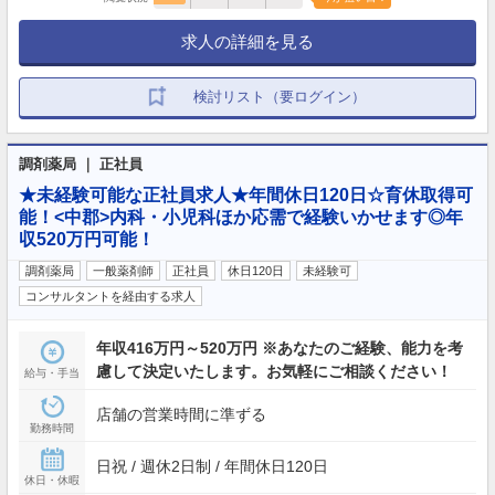
求人の詳細を見る
検討リスト（要ログイン）
調剤薬局 ｜ 正社員
★未経験可能な正社員求人★年間休日120日☆育休取得可
能！<中郡>内科・小児科ほか応需で経験いかせます◎年
収520万円可能！
調剤薬局
一般薬剤師
正社員
休日120日
未経験可
コンサルタントを経由する求人
年収416万円～520万円 ※あなたのご経験、能力を考
慮して決定いたします。お気軽にご相談ください！
給与・手当
店舗の営業時間に準ずる
勤務時間
日祝 / 週休2日制 / 年間休日120日
休日・休暇