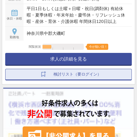
平日1日もしくは土曜＋日曜・祝日(調剤休) 有給休
暇・夏季休暇・年末年始・慶弔休・リフレッシュ休
休日・休暇
暇・産休・育休・介護休暇 年間休日120日以上
神奈川県中郡大磯町
勤務地
閲覧状況
今が狙い目！
求人の詳細を見る
検討リスト（要ログイン）