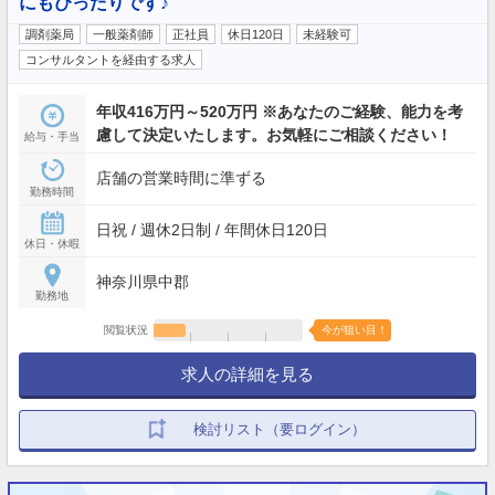
にもぴったりです♪
調剤薬局
一般薬剤師
正社員
休日120日
未経験可
コンサルタントを経由する求人
年収416万円～520万円 ※あなたのご経験、能力を考
慮して決定いたします。お気軽にご相談ください！
給与・手当
店舗の営業時間に準ずる
勤務時間
日祝 / 週休2日制 / 年間休日120日
休日・休暇
神奈川県中郡
勤務地
閲覧状況
今が狙い目！
求人の詳細を見る
検討リスト（要ログイン）