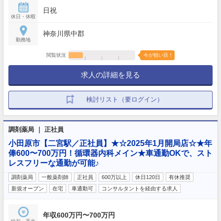
日祝
休日・休暇
神奈川県中郡
勤務地
閲覧状況
今が狙い目！
求人の詳細を見る
検討リスト（要ログイン）
調剤薬局 ｜ 正社員
小田原市【二宮駅／正社員】★☆2025年1月開局店☆★年
俸600〜700万円！循環器内科メイン★車通勤OKで、スト
レスフリーな通勤が可能♪
調剤薬局
一般薬剤師
正社員
600万以上
休日120日
有休推奨
新規オープン
在宅
車通勤可
コンサルタントを経由する求人
年収600万円〜700万円