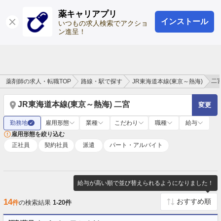
薬キャリアプリ
インストール
ログイン
会員登録
いつもの求人検索でアクショ
ン進呈！
二
薬剤師の求人・転職TOP
路線・駅で探す
JR東海道本線(東京～熱海)
JR東海道本線(東京～熱海) 二宮
変更
勤務地
雇用形態
業種
こだわり
職種
給与
✓
雇用形態を絞り込む
正社員
契約社員
派遣
パート・アルバイト
給与が高い順で並び替えられるようになりました！
14
件
の検索結果
1-20件