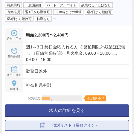
調剤薬局
一般薬剤師
パート・アルバイト
残業なし／ほぼなし
有休推奨
週1日から勤務可
～18時までの職場
週2日から勤務可
…
週3日から勤務可
転勤なし
時給2,200円〜2,400円
給与・手当
週1～3日 終日金曜入れる方 ※繁忙期以外残業ほぼ無
し 《店舗営業時間》 月火水金: 09:00 - 18:00 土:
勤務時間
09:00 - 15:00
勤務日以外
休日・休暇
神奈川県中郡
勤務地
閲覧状況
今が狙い目！
求人の詳細を見る
検討リスト（要ログイン）