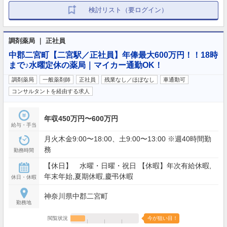
検討リスト（要ログイン）
調剤薬局 ｜ 正社員
中郡二宮町【二宮駅／正社員】年俸最大600万円！！18時
まで♪水曜定休の薬局｜マイカー通勤OK！
調剤薬局
一般薬剤師
正社員
残業なし／ほぼなし
車通勤可
コンサルタントを経由する求人
年収450万円〜600万円
給与・手当
月火木金9:00〜18:00、土9:00〜13:00 ※週40時間勤
務
勤務時間
【休日】 水曜・日曜・祝日 【休暇】年次有給休暇,
年末年始,夏期休暇,慶弔休暇
休日・休暇
神奈川県中郡二宮町
勤務地
閲覧状況
今が狙い目！