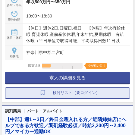
年収500万円〜650万円
給与・手当
10:00〜18:30
勤務時間
【休日】週休2日,日曜日,祝日 【休暇】年次有給休
暇,育児休暇,産前産後休暇,年末年始,夏期休暇 有給
休日・休暇
休暇（半日単位で取得可能、平均取得日数11日以
上）、特別有給休暇 、5日連続休暇制度（年1回以
神奈川県中郡二宮町
上、取得率97%） 【年間休日】117日
勤務地
閲覧状況
今が狙い目！
求人の詳細を見る
検討リスト（要ログイン）
調剤薬局 ｜ パート・アルバイト
【中郡】週1～3日／終日金曜入れる方／近隣姉妹店にヘ
ルプできる方歓迎／調剤経験必須／時給2,200円～2,400
円／マイカー通勤OK