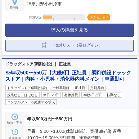
神奈川県小田原市
勤務地
閲覧状況
今が狙い目！
求人の詳細を見る
検討リスト（要ログイン）
ドラッグストア(調剤併設) ｜ 正社員
※年収500〜550万【大磯町】正社員｜調剤併設ドラッグ
ストア｜内科・小児科・消化器内科メイン｜車通勤可
ドラッグストア(調剤併設)
一般薬剤師
正社員
定期昇給
残業なし／ほぼなし
休日120日
有休推奨
30枚/日以下
転勤なし
コンサルタントを経由する求人
年収500万円〜550万円
給与・手当
早番 9:00〜18:00(休憩1時間、実働8時間) 遅番
10:00〜19:00(休憩1時間、実働8時間)
勤務時間