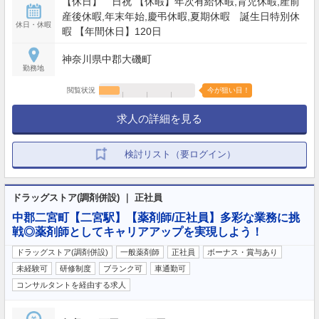
【休日】 日祝 【休暇】年次有給休暇,育児休暇,産前
産後休暇,年末年始,慶弔休暇,夏期休暇 誕生日特別休
休日・休暇
暇 【年間休日】120日
神奈川県中郡大磯町
勤務地
閲覧状況
今が狙い目！
求人の詳細を見る
検討リスト（要ログイン）
ドラッグストア(調剤併設) ｜ 正社員
中郡二宮町【二宮駅】【薬剤師/正社員】多彩な業務に挑
戦◎薬剤師としてキャリアアップを実現しよう！
ドラッグストア(調剤併設)
一般薬剤師
正社員
ボーナス・賞与あり
未経験可
研修制度
ブランク可
車通勤可
コンサルタントを経由する求人