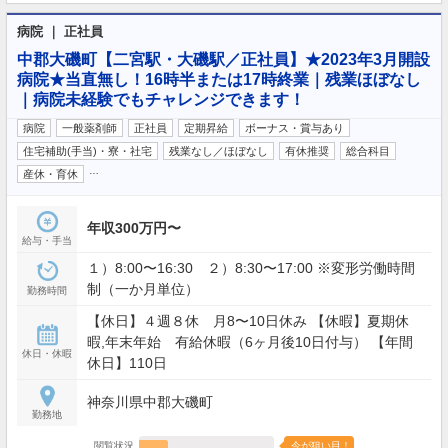
病院 ｜ 正社員
中郡大磯町【二宮駅・大磯駅／正社員】★2023年3月開設
病院★当直無し！16時半または17時終業｜残業ほぼなし
｜病院未経験でもチャレンジできます！
病院
一般薬剤師
正社員
定期昇給
ボーナス・賞与あり
住宅補助(手当)・寮・社宅
残業なし／ほぼなし
有休推奨
総合科目
…
産休・育休
年収300万円〜
給与・手当
１）8:00〜16:30 ２）8:30〜17:00 ※変形労働時間
制（一か月単位）
勤務時間
【休日】４週８休 月8〜10日休み 【休暇】夏期休
暇,年末年始 有給休暇（6ヶ月後10日付与） 【年間
休日・休暇
休日】110日
神奈川県中郡大磯町
勤務地
閲覧状況
今が狙い目！