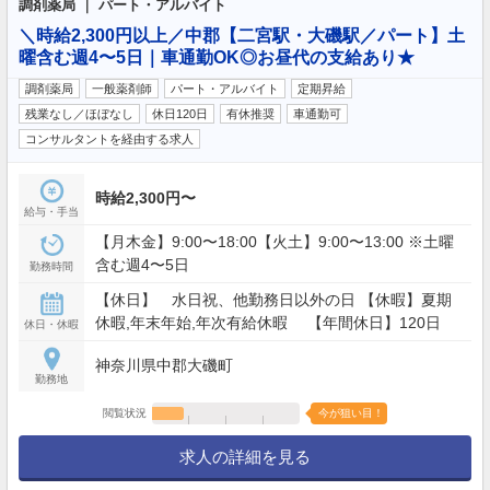
調剤薬局 ｜ パート・アルバイト
＼時給2,300円以上／中郡【二宮駅・大磯駅／パート】土
曜含む週4〜5日｜車通勤OK◎お昼代の支給あり★
調剤薬局
一般薬剤師
パート・アルバイト
定期昇給
残業なし／ほぼなし
休日120日
有休推奨
車通勤可
コンサルタントを経由する求人
時給2,300円〜
給与・手当
【月木金】9:00〜18:00【火土】9:00〜13:00 ※土曜
含む週4〜5日
勤務時間
【休日】 水日祝、他勤務日以外の日 【休暇】夏期
休暇,年末年始,年次有給休暇 【年間休日】120日
休日・休暇
神奈川県中郡大磯町
勤務地
閲覧状況
今が狙い目！
求人の詳細を見る