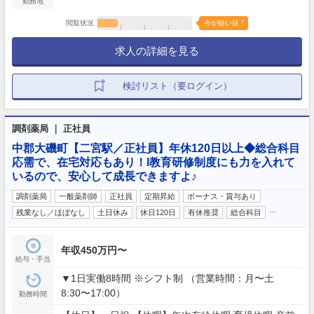
勤務地
閲覧状況
今が狙い目！
求人の詳細を見る
検討リスト（要ログイン）
調剤薬局 ｜ 正社員
中郡大磯町【二宮駅／正社員】年休120日以上◆総合科目
応需で、在宅対応もあり！l教育研修制度にも力を入れて
いるので、安心して成長できますよ♪
調剤薬局
一般薬剤師
正社員
定期昇給
ボーナス・賞与あり
…
残業なし／ほぼなし
土日休み
休日120日
有休推奨
総合科目
年収450万円〜
給与・手当
▼1日実働8時間 ※シフト制 （営業時間：月〜土
8:30〜17:00）
勤務時間