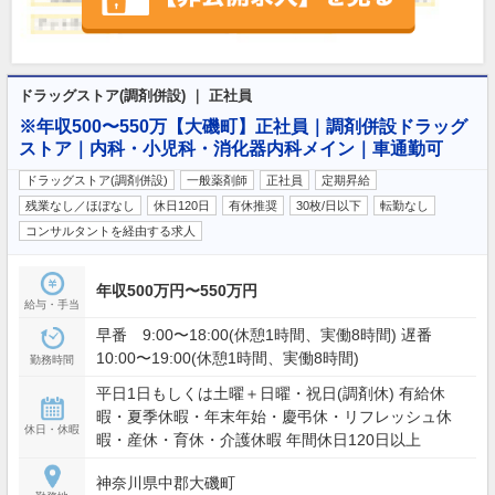
ドラッグストア(調剤併設) ｜ 正社員
※年収500〜550万【大磯町】正社員｜調剤併設ドラッグ
ストア｜内科・小児科・消化器内科メイン｜車通勤可
ドラッグストア(調剤併設)
一般薬剤師
正社員
定期昇給
残業なし／ほぼなし
休日120日
有休推奨
30枚/日以下
転勤なし
コンサルタントを経由する求人
年収500万円〜550万円
給与・手当
早番 9:00〜18:00(休憩1時間、実働8時間) 遅番
10:00〜19:00(休憩1時間、実働8時間)
勤務時間
平日1日もしくは土曜＋日曜・祝日(調剤休) 有給休
暇・夏季休暇・年末年始・慶弔休・リフレッシュ休
休日・休暇
暇・産休・育休・介護休暇 年間休日120日以上
神奈川県中郡大磯町