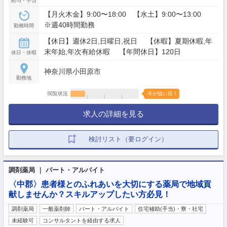
給与・手当
【月火木金】9:00〜18:00 【水土】9:00〜13:00
※週40時間勤務
勤務時間
【休日】週休2日,日曜日,祝日 【休暇】夏期休暇,年
末年始,年次有給休暇 【年間休日】120日
休日・休暇
神奈川県小田原市
勤務地
閲覧状況
今が狙い目！
求人の詳細を見る
検討リスト（要ログイン）
調剤薬局 ｜ パート・アルバイト
〈中郡〉患者様とのふれあいを大切にする薬局で地域貢
献しませんか？スキルアップしたい方必見！
調剤薬局
一般薬剤師
パート・アルバイト
住宅補助(手当)・寮・社宅
未経験可
コンサルタントを経由する求人