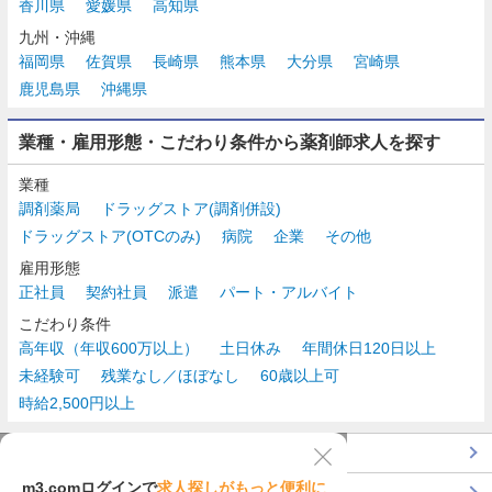
香川県
愛媛県
高知県
九州・沖縄
福岡県
佐賀県
長崎県
熊本県
大分県
宮崎県
鹿児島県
沖縄県
業種・雇用形態・こだわり条件から薬剤師求人を探す
業種
調剤薬局
ドラッグストア(調剤併設)
ドラッグストア(OTCのみ)
病院
企業
その他
雇用形態
正社員
契約社員
派遣
パート・アルバイト
こだわり条件
高年収（年収600万以上）
土日休み
年間休日120日以上
未経験可
残業なし／ほぼなし
60歳以上可
時給2,500円以上
TOP
m3.comログインで
求人探しがもっと便利に
最近チェックした求人一覧