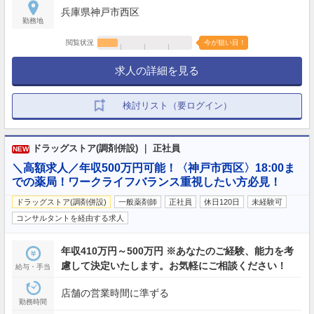
兵庫県神戸市西区
勤務地
閲覧状況
今が狙い目！
求人の詳細を見る
検討リスト（要ログイン）
ドラッグストア(調剤併設) ｜ 正社員
NEW
＼高額求人／年収500万円可能！〈神戸市西区〉18:00ま
での薬局！ワークライフバランス重視したい方必見！
ドラッグストア(調剤併設)
一般薬剤師
正社員
休日120日
未経験可
コンサルタントを経由する求人
年収410万円～500万円 ※あなたのご経験、能力を考
慮して決定いたします。お気軽にご相談ください！
給与・手当
店舗の営業時間に準ずる
勤務時間