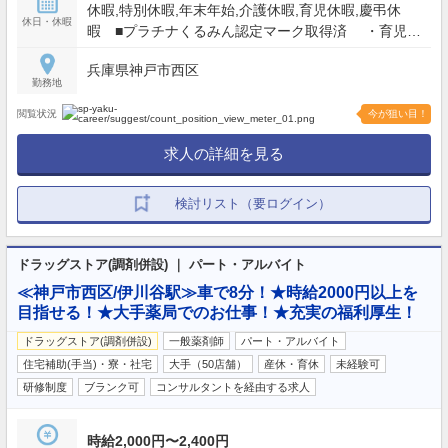
休暇,特別休暇,年末年始,介護休暇,育児休暇,慶弔休
休日・休暇
暇 ■プラチナくるみん認定マーク取得済 ・育児休
暇（お子さまが2歳になった次の4月末まで） ・短時
兵庫県神戸市西区
間勤務制度（小学6年生を終えるまで最大3時間短縮
勤務地
可能） ・配偶者出産休暇（出産前2日） 【年間休
日】116日
閲覧状況
今が狙い目！
求人の詳細を見る
検討リスト（要ログイン）
ドラッグストア(調剤併設) ｜ パート・アルバイト
≪神戸市西区/伊川谷駅≫車で8分！★時給2000円以上を
目指せる！★大手薬局でのお仕事！★充実の福利厚生！
ドラッグストア(調剤併設)
一般薬剤師
パート・アルバイト
住宅補助(手当)・寮・社宅
大手（50店舗）
産休・育休
未経験可
研修制度
ブランク可
コンサルタントを経由する求人
時給2,000円〜2,400円