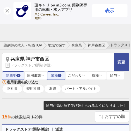
薬キャリ by m3.com: 薬剤師専
表示
用の転職・求人アプリ
ログイン
会員登録
M3 Career, Inc.

無料
ドラッグスト
薬剤師の求人・転職TOP
地域で探す
兵庫県
神戸市西区
兵庫県 神戸市西区
変更
ドラッグストア(調剤併設)
勤務地
雇用形態
業種
こだわり
職種
給与
✓
1
雇用形態を絞り込む
正社員
契約社員
派遣
パート・アルバイト
給与が高い順で並び替えられるようになりました！
15
件
の検索結果
1-20件
ドラッグストア(調剤併設) ｜ 派遣