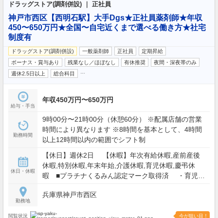
ドラッグストア(調剤併設) ｜ 正社員
神戸市西区【西明石駅】大手Dgs★正社員薬剤師★年収
450〜650万円★全国〜自宅近くまで選べる働き方★社宅
制度有
ドラッグストア(調剤併設)
一般薬剤師
正社員
定期昇給
ボーナス・賞与あり
残業なし／ほぼなし
有休推奨
夜間・深夜帯のみ
…
週休2.5日以上
総合科目
年収450万円〜650万円
給与・手当
9時00分〜21時00分（休憩60分） ※配属店舗の営業
時間により異なります ※8時間を基本として、4時間
勤務時間
以上12時間以内の範囲でシフト制
【休日】週休2日 【休暇】年次有給休暇,産前産後
休暇,特別休暇,年末年始,介護休暇,育児休暇,慶弔休
休日・休暇
暇 ■プラチナくるみん認定マーク取得済 ・育児休
暇（お子さまが2歳になった次の4月末まで） ・短時
兵庫県神戸市西区
間勤務制度（小学6年生を終えるまで最大3時間短縮
勤務地
可能） ・配偶者出産休暇（出産前2日） 【年間休
日】116日
閲覧状況
今が狙い目！