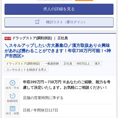
求人の詳細を見る
検討リスト（要ログイン）
ドラッグストア(調剤併設) ｜ 正社員
NEW
＼スキルアップしたい方大募集◎／漢方取扱あり☆興味
があれば携わることができます！年収738万円可能！<神
戸市西区>
ドラッグストア(調剤併設)
一般薬剤師
正社員
600万以上
漢方
コンサルタントを経由する求人
年収399万円～738万円 ※あなたのご経験、能力を考
慮して決定いたします。お気軽にご相談ください！
給与・手当
店舗の営業時間に準ずる
勤務時間
日祝 / 年間休日117日
休日・休暇