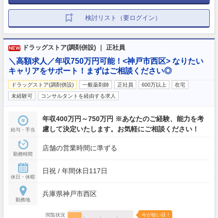
検討リスト（要ログイン）
ドラッグストア(調剤併設) ｜ 正社員
NEW
＼高額求人／年収750万円可能！<神戸市西区> なりたい
キャリアをサポート！まずはご相談ください◎
ドラッグストア(調剤併設)
一般薬剤師
正社員
600万以上
在宅
未経験可
コンサルタントを経由する求人
年収400万円～750万円 ※あなたのご経験、能力を考
慮して決定いたします。お気軽にご相談ください！
給与・手当
店舗の営業時間に準ずる
勤務時間
日祝 / 年間休日117日
休日・休暇
兵庫県神戸市西区
勤務地
閲覧状況
今が狙い目！