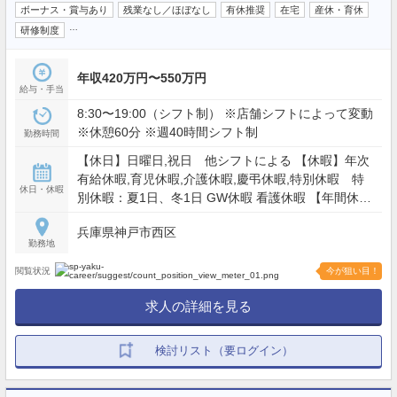
ボーナス・賞与あり
残業なし／ほぼなし
有休推奨
在宅
産休・育休
…
研修制度
年収420万円〜550万円
給与・手当
8:30〜19:00（シフト制） ※店舗シフトによって変動
※休憩60分 ※週40時間シフト制
勤務時間
【休日】日曜日,祝日 他シフトによる 【休暇】年次
有給休暇,育児休暇,介護休暇,慶弔休暇,特別休暇 特
休日・休暇
別休暇：夏1日、冬1日 GW休暇 看護休暇 【年間休
日】110日
兵庫県神戸市西区
勤務地
閲覧状況
今が狙い目！
求人の詳細を見る
検討リスト（要ログイン）