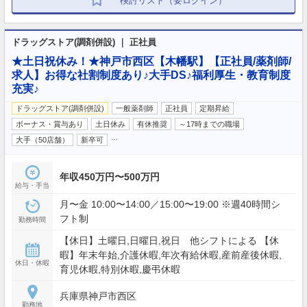
検討リスト（要ログイン）
ドラッグストア(調剤併設) ｜ 正社員
★土日祝休み！★神戸市西区【木幡駅】【正社員/薬剤師/
求人】お得な社割制度あり♪大手DS♪福利厚生・教育制度
充実♪
ドラッグストア(調剤併設)
一般薬剤師
正社員
定期昇給
ボーナス・賞与あり
土日休み
有休推奨
～17時までの職場
…
大手（50店舗）
新卒可
年収450万円〜500万円
給与・手当
月〜金 10:00〜14:00／15:00〜19:00 ※週40時間シ
フト制
勤務時間
【休日】土曜日,日曜日,祝日 他シフトによる 【休
暇】年末年始,介護休暇,年次有給休暇,産前産後休暇,
休日・休暇
育児休暇,特別休暇,慶弔休暇
兵庫県神戸市西区
勤務地