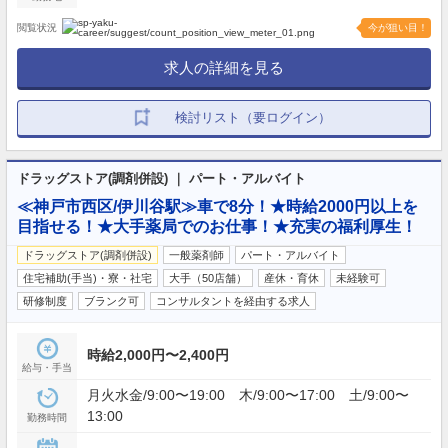
閲覧状況
今が狙い目！
求人の詳細を見る
検討リスト（要ログイン）
ドラッグストア(調剤併設) ｜ パート・アルバイト
≪神戸市西区/伊川谷駅≫車で8分！★時給2000円以上を
目指せる！★大手薬局でのお仕事！★充実の福利厚生！
ドラッグストア(調剤併設)
一般薬剤師
パート・アルバイト
住宅補助(手当)・寮・社宅
大手（50店舗）
産休・育休
未経験可
研修制度
ブランク可
コンサルタントを経由する求人
時給2,000円〜2,400円
給与・手当
月火水金/9:00〜19:00 木/9:00〜17:00 土/9:00〜
13:00
勤務時間