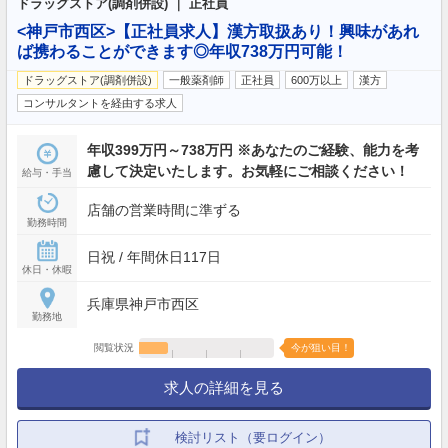
ドラッグストア(調剤併設) ｜ 正社員
<神戸市西区>【正社員求人】漢方取扱あり！興味があれ
ば携わることができます◎年収738万円可能！
ドラッグストア(調剤併設)
一般薬剤師
正社員
600万以上
漢方
コンサルタントを経由する求人
年収399万円～738万円 ※あなたのご経験、能力を考
慮して決定いたします。お気軽にご相談ください！
給与・手当
店舗の営業時間に準ずる
勤務時間
日祝 / 年間休日117日
休日・休暇
兵庫県神戸市西区
勤務地
閲覧状況
今が狙い目！
求人の詳細を見る
検討リスト（要ログイン）