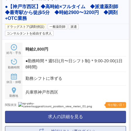
●【神戸市西区】◆高時給×フルタイム ◆派遣薬剤師
◆最寄駅から徒歩5分 ◆時給2900〜3200円 ◆調剤
+OTC業務
ドラッグストア(調剤併設)
一般薬剤師
派遣
コンサルタントを経由する求人
時給2,800円
給与・手当
●勤務時間＊週5日(月〜日シフト制)＊9:00-20:00(1日
8時間)
勤務時間
勤務シフトに準ずる
休日・休暇
兵庫県神戸市西区
勤務地
閲覧状況
今が狙い目！
求人の詳細を見る