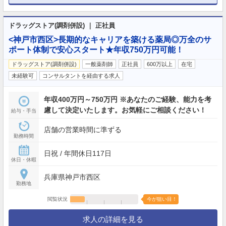
ドラッグストア(調剤併設) ｜ 正社員
<神戸市西区>長期的なキャリアを築ける薬局◎万全のサ
ポート体制で安心スタート★年収750万円可能！
ドラッグストア(調剤併設)
一般薬剤師
正社員
600万以上
在宅
未経験可
コンサルタントを経由する求人
年収400万円～750万円 ※あなたのご経験、能力を考
慮して決定いたします。お気軽にご相談ください！
給与・手当
店舗の営業時間に準ずる
勤務時間
日祝 / 年間休日117日
休日・休暇
兵庫県神戸市西区
勤務地
閲覧状況
今が狙い目！
求人の詳細を見る