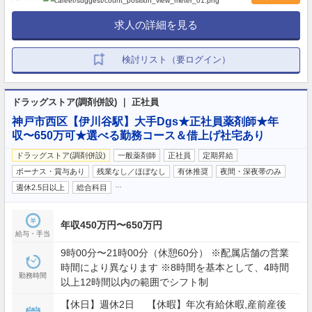
求人の詳細を見る
検討リスト（要ログイン）
ドラッグストア(調剤併設) ｜ 正社員
神戸市西区【伊川谷駅】大手Dgs★正社員薬剤師★年
収〜650万可★選べる勤務コース＆借上げ社宅あり
ドラッグストア(調剤併設)
一般薬剤師
正社員
定期昇給
ボーナス・賞与あり
残業なし／ほぼなし
有休推奨
夜間・深夜帯のみ
…
週休2.5日以上
総合科目
年収450万円〜650万円
給与・手当
9時00分〜21時00分（休憩60分） ※配属店舗の営業
時間により異なります ※8時間を基本として、4時間
勤務時間
以上12時間以内の範囲でシフト制
【休日】週休2日 【休暇】年次有給休暇,産前産後