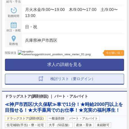
給与・手当
月火水金/9:00〜19:00 木/9:00〜17:00 土/9:00〜
13:00
勤務時間
日・祝
休日・休暇
兵庫県神戸市西区
勤務地
閲覧状況
今が狙い目！
求人の詳細を見る
検討リスト（要ログイン）
ドラッグストア(調剤併設) ｜ パート・アルバイト
≪神戸市西区/大久保駅≫車で11分！★時給2000円以上を
目指せる！★大手薬局でのお仕事！★充実の福利厚生！
ドラッグストア(調剤併設)
一般薬剤師
パート・アルバイト
住宅補助(手当)・寮・社宅
大手（50店舗）
産休・育休
未経験可