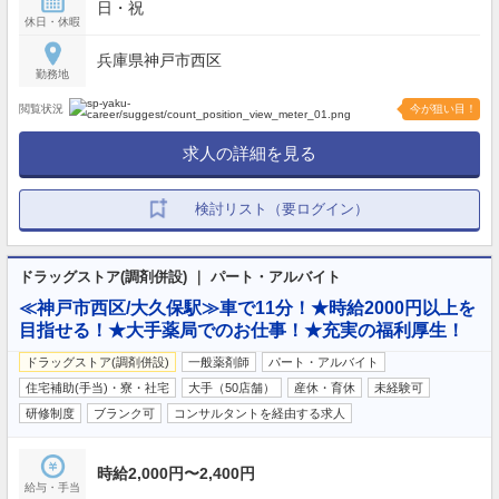
日・祝
休日・休暇
兵庫県神戸市西区
勤務地
閲覧状況
今が狙い目！
求人の詳細を見る
検討リスト（要ログイン）
ドラッグストア(調剤併設) ｜ パート・アルバイト
≪神戸市西区/大久保駅≫車で11分！★時給2000円以上を
目指せる！★大手薬局でのお仕事！★充実の福利厚生！
ドラッグストア(調剤併設)
一般薬剤師
パート・アルバイト
住宅補助(手当)・寮・社宅
大手（50店舗）
産休・育休
未経験可
研修制度
ブランク可
コンサルタントを経由する求人
時給2,000円〜2,400円
給与・手当