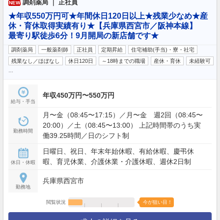
調剤薬局 ｜ 正社員
NEW
★年収550万円可★年間休日120日以上★残業少なめ★産
休・育休取得実績有り★【兵庫県西宮市／阪神本線】
最寄り駅徒歩6分！9月開局の新店舗です★
調剤薬局
一般薬剤師
正社員
定期昇給
住宅補助(手当)・寮・社宅
残業なし／ほぼなし
休日120日
～18時までの職場
産休・育休
未経験可
…
年収450万円〜550万円
給与・手当
月〜金（08:45〜17:15）／月〜金 週2回（08:45〜
20:00）／土（08:45〜13:00） 上記時間帯のうち実
勤務時間
働39.25時間／日のシフト制
日曜日、祝日、年末年始休暇、有給休暇、慶弔休
暇、育児休業、介護休業・介護休暇、週休2日制
休日・休暇
兵庫県西宮市
勤務地
閲覧状況
今が狙い目！