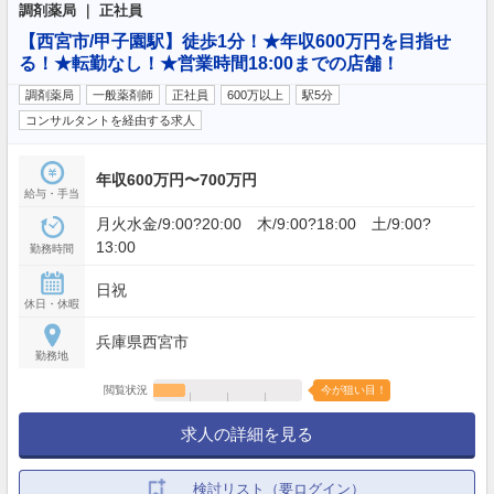
調剤薬局 ｜ 正社員
【西宮市/甲子園駅】徒歩1分！★年収600万円を目指せ
る！★転勤なし！★営業時間18:00までの店舗！
調剤薬局
一般薬剤師
正社員
600万以上
駅5分
コンサルタントを経由する求人
年収600万円〜700万円
給与・手当
月火水金/9:00?20:00 木/9:00?18:00 土/9:00?
13:00
勤務時間
日祝
休日・休暇
兵庫県西宮市
勤務地
閲覧状況
今が狙い目！
求人の詳細を見る
検討リスト（要ログイン）