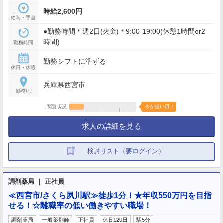
時給2,600円
給与・手当
●勤務時間＊週2日(火金)＊9:00-19:00(休憩1時間or2
時間)
勤務時間
勤務シフトに準ずる
休日・休暇
兵庫県西宮市
勤務地
閲覧状況
今が狙い目！
求人の詳細を見る
検討リスト（要ログイン）
調剤薬局 ｜ 正社員
≪西宮市/さくら夙川駅≫徒歩1分！★年収550万円を目指
せる！☆離職率の低い働きやすい職場！
調剤薬局
一般薬剤師
正社員
休日120日
駅5分