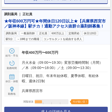
調剤薬局 ｜ 正社員
★年収600万円可★年間休日120日以上★【兵庫県西宮市
／阪神本線】駅チカ！通勤アクセス抜群☆薬剤師募集！
調剤薬局
一般薬剤師
正社員
600万以上
定期昇給
休日120日
駅5分
～18時までの職場
コンサルタントを経由する求人
年収400万円〜600万円
給与・手当
月火水金（09:00〜19:30）変形労働時間制（月間）
／木（09:00〜18:00）／土（09:00〜13:30）
勤務時間
日曜日、祝日、年末年始休暇、夏季休暇、有給休
暇、週休2日制
休日・休暇
兵庫県西宮市
勤務地
閲覧状況
今が狙い目！
求人の詳細を見る