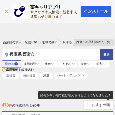
薬キャリアプリ
インストール
ログイン
会員登録
サクサク求人検索！新着求人
通知も受け取れます
西宮市の薬剤師求人一覧
薬剤師の求人・転職TOP
地域で探す
兵庫県
兵庫県 西宮市
変更
勤務地
雇用形態
業種
こだわり
職種
給与
✓
雇用形態を絞り込む
正社員
契約社員
派遣
パート・アルバイト
給与が高い順で並び替えられるようになりました！
478
件
の検索結果
1-20件