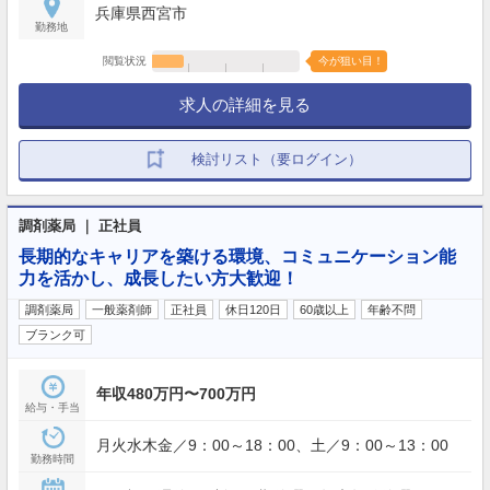
兵庫県西宮市
勤務地
閲覧状況
今が狙い目！
求人の詳細を見る
検討リスト（要ログイン）
調剤薬局 ｜ 正社員
長期的なキャリアを築ける環境、コミュニケーション能
力を活かし、成長したい方大歓迎！
調剤薬局
一般薬剤師
正社員
休日120日
60歳以上
年齢不問
ブランク可
年収480万円〜700万円
給与・手当
月火水木金／9：00～18：00、土／9：00～13：00
勤務時間