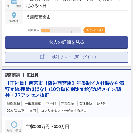
定める休日
休日・休暇
兵庫県西宮市
勤務地
閲覧状況
今が狙い目！
求人の詳細を見る
検討リスト（要ログイン）
調剤薬局 ｜ 正社員
【正社員】西宮市【阪神西宮駅】年俸制で入社時から満
額支給/残業ほぼなし(10分単位別途支給)/透析メイン/阪
神・JRアクセス抜群
調剤薬局
一般薬剤師
正社員
定期昇給
有休推奨
駅5分
30枚/日以下
在宅
コンサルタントを経由する求人
年収500万円〜550万円
給与・手当