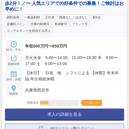
歩2分！／〜 人気エリアでの好条件での募集！ご検討はお
早めに！
調剤薬局
一般薬剤師
正社員
残業なし／ほぼなし
駅5分
皮膚科メイン
扶養内勤務可
未経験可
ブランク可
コンサルタントを経由する求人
年収600万円〜650万円
給与・手当
月火水金 9:00〜14:00、15:00〜19:30 木 9:00〜
17:00 土 9:00〜13:00
勤務時間
【休日】 日祝 他 シフトによる 【休暇】年末年
始,年次有給休暇
休日・休暇
兵庫県西宮市
勤務地
閲覧状況
今が狙い目！
求人の詳細を見る
検討リスト（要ログイン）