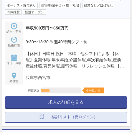
ボーナス・賞与あり
住宅補助(手当)・寮・社宅
残業なし／ほぼなし
…
有休推奨
新規オープン
年収500万円〜650万円
給与・手当
9:30〜18:30 ※週40時間シフト制
勤務時間
【休日】日曜日,祝日 木曜 他シフトによる 【休
暇】夏期休暇,年末年始,介護休暇,年次有給休暇,産前
休日・休暇
産後休暇,育児休暇,慶弔休暇 リフレッシュ休暇 【年
間休日】107日
兵庫県西宮市
勤務地
閲覧状況
今が狙い目！
求人の詳細を見る
検討リスト（要ログイン）