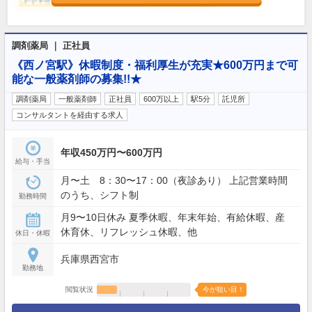
調剤薬局 ｜ 正社員
《西ノ宮駅》休暇制度・福利厚生が充実★600万円まで可
能な一般薬剤師の募集!!★
調剤薬局
一般薬剤師
正社員
600万以上
駅5分
託児所
コンサルタントを経由する求人
年収450万円〜600万円
給与・手当
月〜土 8：30〜17：00（夜診あり） 上記営業時間
のうち、シフト制
勤務時間
月9〜10日休み 夏季休暇、年末年始、有給休暇、産
休育休、リフレッシュ休暇、他
休日・休暇
兵庫県西宮市
勤務地
閲覧状況
今が狙い目！