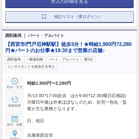
求人の詳細を見る
検討リスト（要ログイン）
調剤薬局 ｜ パート・アルバイト
【西宮市/門戸厄神駅駅】徒歩3分！★時給1,900円?2,280
円★パートのお仕事★19:30まで営業の店舗♪
調剤薬局
一般薬剤師
パート・アルバイト
駅5分
コンサルタントを経由する求人
時給1,900円〜2,280円
給与・手当
月/13:00?17:00必須 ほか9:00?12:30(曜日応相談)
月曜日午後は外来ほぼなしのため、在宅一包化・監
勤務時間
査が主な業務となります。
日、祝日
休日・休暇
兵庫県西宮市