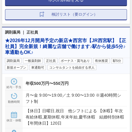
検討リスト（要ログイン）
調剤薬局 ｜ 正社員
★2026年12月開局予定の新店★西宮市【JR西宮駅】【正
社員】完全新規！綺麗な店舗で働けます♪駅から徒歩5分♪
車通勤もOK♪
調剤薬局
一般薬剤師
正社員
ボーナス・賞与あり
有休推奨
駅5分
新規オープン
車通勤可
コンサルタントを経由する求人
年収500万円〜550万円
給与・手当
月〜金 9:00〜19:00／土 9:00〜13:00 ※週40時間シ
フト制
勤務時間
【休日】日曜日,祝日 他シフトによる 【休暇】年次
有給休暇,夏期休暇,年末年始,慶弔休暇 結婚特別休暇
休日・休暇
【年間休日】120日