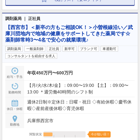
調剤薬局 ｜ 正社員
【西宮市】＜新卒の方もご相談OK！＞小曽根線沿い／武
庫川団地内で地域の健康をサポートしてきた薬局です☆
薬剤師常時3〜4名で安心の就業環境♪
調剤薬局
一般薬剤師
正社員
新卒可
ブランク可
車通勤可
コンサルタントを経由する求人
年収450万円〜600万円
給与・手当
【月/火/水/木/金】：09:00〜19:00 【土】：09:00〜
13:00 ＊週労働40時間のシフト制
勤務時間
週休2日制※定休日：日曜・祝日 ◇有給休暇◇慶弔休
暇◇産前産後休暇◇育児休暇
休日・休暇
兵庫県西宮市
勤務地
閲覧状況
今が狙い目！