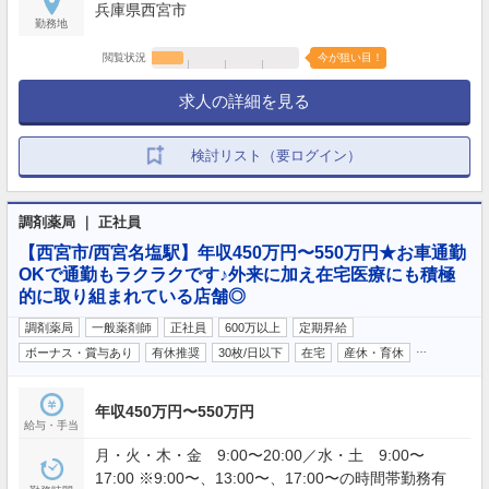
兵庫県西宮市
勤務地
閲覧状況
今が狙い目！
求人の詳細を見る
検討リスト（要ログイン）
調剤薬局 ｜ 正社員
【西宮市/西宮名塩駅】年収450万円〜550万円★お車通勤
OKで通勤もラクラクです♪外来に加え在宅医療にも積極
的に取り組まれている店舗◎
調剤薬局
一般薬剤師
正社員
600万以上
定期昇給
…
ボーナス・賞与あり
有休推奨
30枚/日以下
在宅
産休・育休
年収450万円〜550万円
給与・手当
月・火・木・金 9:00〜20:00／水・土 9:00〜
17:00 ※9:00〜、13:00〜、17:00〜の時間帯勤務有