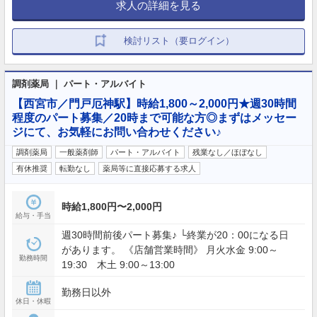
求人の詳細を見る
検討リスト（要ログイン）
調剤薬局 ｜ パート・アルバイト
【西宮市／門戸厄神駅】時給1,800～2,000円★週30時間
程度のパート募集／20時まで可能な方◎まずはメッセー
ジにて、お気軽にお問い合わせください♪
調剤薬局
一般薬剤師
パート・アルバイト
残業なし／ほぼなし
有休推奨
転勤なし
薬局等に直接応募する求人
時給1,800円〜2,000円
給与・手当
週30時間前後パート募集♪ └終業が20：00になる日
があります。 《店舗営業時間》 月火水金 9:00～
勤務時間
19:30 木土 9:00～13:00
勤務日以外
休日・休暇