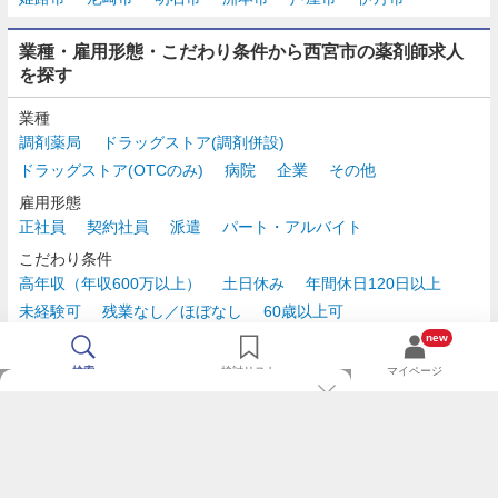
業種・雇用形態・こだわり条件から西宮市の薬剤師求人
を探す
業種
調剤薬局
ドラッグストア(調剤併設)
ドラッグストア(OTCのみ)
病院
企業
その他
雇用形態
正社員
契約社員
派遣
パート・アルバイト
こだわり条件
高年収（年収600万以上）
土日休み
年間休日120日以上
未経験可
残業なし／ほぼなし
60歳以上可
時給2,500円以上
new
検索
検討リスト
マイページ
TOP
m3.comログインで
求人探しがもっと便利に
最近チェックした求人一覧
薬剤師の転職成功ガイド
希望に合う新着求人を通知