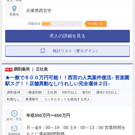
休日・休暇
兵庫県西宮市
勤務地
閲覧状況
今が狙い目！
求人の詳細を見る
検討リスト（要ログイン）
調剤薬局 ｜ 正社員
NEW
★一般で６００万円可能！！西宮の人気案件復活♪ 苦楽園
駅スグ！！店舗異動なし/うれしい完全週休２日♪
調剤薬局
一般薬剤師
正社員
600万以上
駅5分
週休2.5日以上
転勤なし
車通勤可
コンサルタントを経由する求人
年収550万円〜650万円
給与・手当
月～金9：00～19：00 土9：00～13：00 営業時間を
もとに週40時間勤務
勤務時間