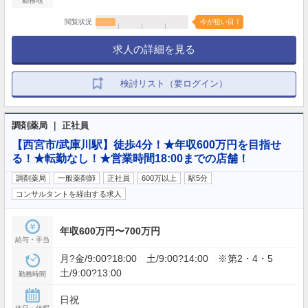
勤務地
閲覧状況
今が狙い目！
求人の詳細を見る
検討リスト（要ログイン）
調剤薬局 ｜ 正社員
【西宮市/武庫川駅】徒歩4分！★年収600万円を目指せ
る！★転勤なし！★営業時間18:00までの店舗！
調剤薬局
一般薬剤師
正社員
600万以上
駅5分
コンサルタントを経由する求人
年収600万円〜700万円
給与・手当
月?金/9:00?18:00 土/9:00?14:00 ※第2・4・5
土/9:00?13:00
勤務時間
日祝