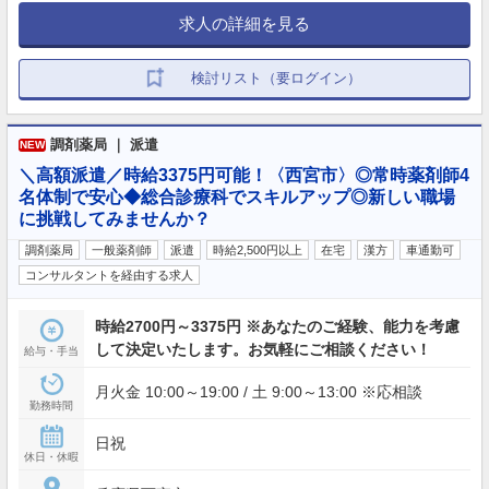
求人の詳細を見る
検討リスト（要ログイン）
調剤薬局 ｜ 派遣
NEW
＼高額派遣／時給3375円可能！〈西宮市〉◎常時薬剤師4
名体制で安心◆総合診療科でスキルアップ◎新しい職場
に挑戦してみませんか？
調剤薬局
一般薬剤師
派遣
時給2,500円以上
在宅
漢方
車通勤可
コンサルタントを経由する求人
時給2700円～3375円 ※あなたのご経験、能力を考慮
して決定いたします。お気軽にご相談ください！
給与・手当
月火金 10:00～19:00 / 土 9:00～13:00 ※応相談
勤務時間
日祝
休日・休暇