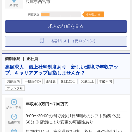
兵庫県西宮市
勤務地
閲覧状況
今が狙い目！
求人の詳細を見る
検討リスト（要ログイン）
調剤薬局 ｜ 正社員
高額求人 借上社宅制度あり 新しい環境で年収アッ
プ、キャリアアップ目指しませんか？
調剤薬局
一般薬剤師
正社員
休日120日
60歳以上
年齢不問
ブランク可
年収480万円〜700万円
給与・手当
9:00〜20:00の間で原則1日8時間のシフト勤務 休憩
60分 ※店舗により変更の可能性あり
勤務時間
年間休111日 完全週休2日制 祝日 その他会社が