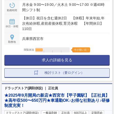
月水金 9:00〜19:00／火木土 9:00〜17:00 ※週40時
間シフト制
勤務時間
【休日】祝日を含む週休2日 【休暇】年末年始,年
次有給休暇,産前産後休暇,育児休暇 【年間休日】
休日・休暇
110日
兵庫県西宮市
勤務地
閲覧状況
今が狙い目！
求人の詳細を見る
検討リスト（要ログイン）
ドラッグストア(調剤併設) ｜ 正社員
★2025年9月開局の新店★西宮市【甲子園駅】【正社員】
★高年収500〜650万円★車通勤OK♪お得な社割あり♪研修
制度充実！
ドラッグストア(調剤併設)
一般薬剤師
正社員
600万以上
定期昇給