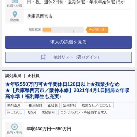
日・祝、週休2日制・夏期休暇・年末年始休暇 ほか
休日・休暇
兵庫県西宮市
勤務地
閲覧状況
今が狙い目！
求人の詳細を見る
検討リスト（要ログイン）
調剤薬局 ｜ 正社員
★年収550万円可★年間休日120日以上★残業少なめ
★【兵庫県西宮市／阪神本線】2021年4月1日開局☆年収
高水準！福利厚生も充実♪
調剤薬局
一般薬剤師
正社員
定期昇給
残業なし／ほぼなし
休日120日
駅5分
未経験可
コンサルタントを経由する求人
年収430万円〜550万円
給与・手当