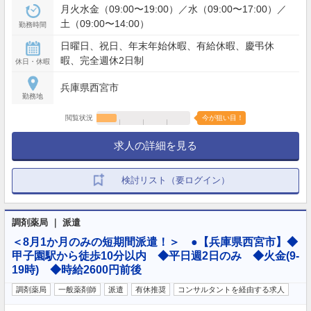
月火水金（09:00〜19:00）／水（09:00〜17:00）／
土（09:00〜14:00）
勤務時間
日曜日、祝日、年末年始休暇、有給休暇、慶弔休
暇、完全週休2日制
休日・休暇
兵庫県西宮市
勤務地
閲覧状況
今が狙い目！
求人の詳細を見る
検討リスト（要ログイン）
調剤薬局 ｜ 派遣
＜8月1か月のみの短期間派遣！＞ ●【兵庫県西宮市】◆
甲子園駅から徒歩10分以内 ◆平日週2日のみ ◆火金(9-
19時) ◆時給2600円前後
調剤薬局
一般薬剤師
派遣
有休推奨
コンサルタントを経由する求人