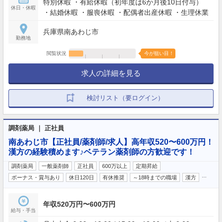
特別休暇 ・有給休暇（初年度は6か月後10日付与）
休日・休暇
・結婚休暇 ・服喪休暇 ・配偶者出産休暇 ・生理休業
兵庫県南あわじ市
勤務地
閲覧状況
今が狙い目！
求人の詳細を見る
検討リスト（要ログイン）
調剤薬局 ｜ 正社員
南あわじ市【正社員/薬剤師/求人】高年収520〜600万円！
漢方の経験積めます♪ベテラン薬剤師の方歓迎です！
調剤薬局
一般薬剤師
正社員
600万以上
定期昇給
…
ボーナス・賞与あり
休日120日
有休推奨
～18時までの職場
漢方
年収520万円〜600万円
給与・手当