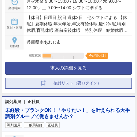
月火木金 9:00〜13:00 / 15:00〜18:00／水 9:00〜
12:00／土 9:00〜14:00 シフトに準ずる
勤務時間
【休日】日曜日,祝日,週休2日 他シフトによる 【休
暇】夏期休暇,年末年始,年次有給休暇,慶弔休暇,特別
休日・休暇
休暇,育児休暇,産前産後休暇 特別休暇：結婚休暇、
冠婚葬祭による特別有給休暇 【年間休日】126日
兵庫県南あわじ市
勤務地
閲覧状況
今が狙い目！
求人の詳細を見る
検討リスト（要ログイン）
調剤薬局 ｜ 正社員
未経験・ブランクOK！「やりたい！」を叶えられる大手
調剤グループで働きませんか？
調剤薬局
一般薬剤師
正社員