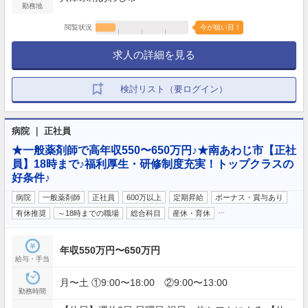
勤務地
閲覧状況
今が狙い目！
求人の詳細を見る
検討リスト（要ログイン）
病院 ｜ 正社員
★一般薬剤師で高年収550〜650万円♪★南あわじ市【正社
員】18時まで♪福利厚生・研修制度充実！トップクラスの
好条件♪
病院
一般薬剤師
正社員
600万以上
定期昇給
ボーナス・賞与あり
…
有休推奨
～18時までの職場
総合科目
産休・育休
年収550万円〜650万円
給与・手当
月〜土 ①9:00〜18:00 ②9:00〜13:00
勤務時間