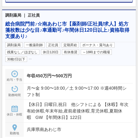
調剤薬局 ｜ 正社員
総合病院門前♪☆南あわじ市【薬剤師/正社員/求人】処方
箋枚数は少な目♪車通勤可♪年間休日120日以上♪資格取得
支援あり♪
調剤薬局
一般薬剤師
正社員
定期昇給
ボーナス・賞与あり
残業なし／ほぼなし
休日120日
有休推奨
～18時までの職場
…
30枚/日以下
年収450万円〜500万円
給与・手当
月〜金 9:00〜18:00／土 9:00〜17:00 ※週40時間シ
フト制
勤務時間
【休日】日曜日,祝日 他シフトによる 【休暇】年次
有給休暇,年末年始,産前産後休暇,育児休暇,夏期休
休日・休暇
暇 GW 【年間休日】122日
兵庫県南あわじ市
勤務地