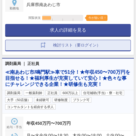
兵庫県南あわじ市
勤務地
閲覧状況
今が狙い目！
求人の詳細を見る
検討リスト（要ログイン）
調剤薬局 ｜ 正社員
≪南あわじ市/鳴門駅≫車で51分！★年収450〜700万円を
目指せる！★福利厚生が充実していて安心！★色々な事
にチャレンジできる企業！★研修生も充実！
調剤薬局
一般薬剤師
正社員
600万以上
住宅補助(手当)・寮・社宅
大手（50店舗）
未経験可
研修制度
ブランク可
コンサルタントを経由する求人
年収450万円〜700万円
給与・手当
月〜水金/9:00〜18:30 木/9:00〜18:00 土/9:00〜