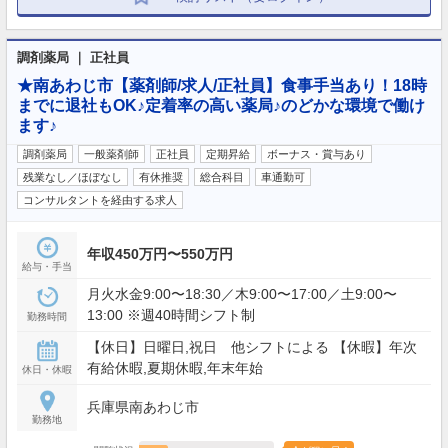
調剤薬局 ｜ 正社員
★南あわじ市【薬剤師/求人/正社員】食事手当あり！18時
までに退社もOK♪定着率の高い薬局♪のどかな環境で働け
ます♪
調剤薬局
一般薬剤師
正社員
定期昇給
ボーナス・賞与あり
残業なし／ほぼなし
有休推奨
総合科目
車通勤可
コンサルタントを経由する求人
年収450万円〜550万円
給与・手当
月火水金9:00〜18:30／木9:00〜17:00／土9:00〜
13:00 ※週40時間シフト制
勤務時間
【休日】日曜日,祝日 他シフトによる 【休暇】年次
有給休暇,夏期休暇,年末年始
休日・休暇
兵庫県南あわじ市
勤務地