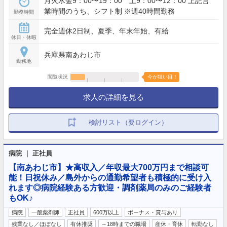
月火水金9：00〜19：00 土9：00〜12：00 上記営
業時間のうち、シフト制 ※週40時間勤務
勤務時間
完全週休2日制、夏季、年末年始、有給
休日・休暇
兵庫県南あわじ市
勤務地
閲覧状況
今が狙い目！
求人の詳細を見る
検討リスト（要ログイン）
病院 ｜ 正社員
【南あわじ市】★高収入／年収最大700万円まで相談可
能！日祝休み／島外からの通勤希望者も積極的に受け入
れます◎病院経験ある方歓迎・調剤薬局のみのご経験者
もOK♪
病院
一般薬剤師
正社員
600万以上
ボーナス・賞与あり
残業なし／ほぼなし
有休推奨
～18時までの職場
産休・育休
転勤なし