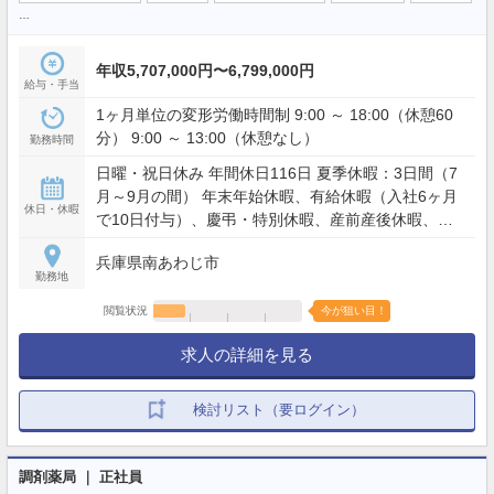
…
年収5,707,000円〜6,799,000円
給与・手当
1ヶ月単位の変形労働時間制 9:00 ～ 18:00（休憩60
分） 9:00 ～ 13:00（休憩なし）
勤務時間
日曜・祝日休み 年間休日116日 夏季休暇：3日間（7
月～9月の間） 年末年始休暇、有給休暇（入社6ヶ月
休日・休暇
で10日付与）、慶弔・特別休暇、産前産後休暇、育
児休業、介護休業、子の介護休暇など
兵庫県南あわじ市
勤務地
閲覧状況
今が狙い目！
求人の詳細を見る
検討リスト（要ログイン）
調剤薬局 ｜ 正社員