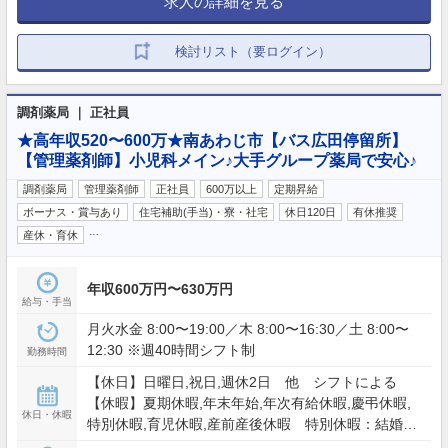
求人の詳細を見る
検討リスト（要ログイン）
調剤薬局 ｜ 正社員
★高年収520〜600万★南あわじ市【バス広田停留所】
【管理薬剤師】小児科メイン♪大手グループ薬局で安心♪
調剤薬局
管理薬剤師
正社員
600万以上
定期昇給
ボーナス・賞与あり
住宅補助(手当)・寮・社宅
休日120日
有休推奨
…
産休・育休
年収600万円〜630万円
給与・手当
月火水金 8:00〜19:00／木 8:00〜16:30／土 8:00〜
12:30 ※週40時間シフト制
勤務時間
【休日】日曜日,祝日,週休2日 他 シフトによる
【休暇】夏期休暇,年末年始,年次有給休暇,慶弔休暇,
休日・休暇
特別休暇,育児休暇,産前産後休暇 特別休暇：結婚休
暇、冠婚葬祭による特別有給休暇