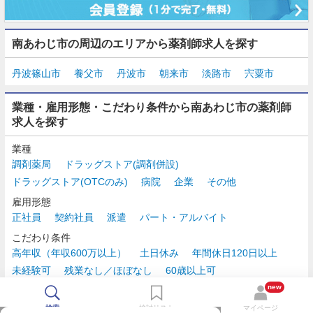
南あわじ市の周辺のエリアから薬剤師求人を探す
丹波篠山市
養父市
丹波市
朝来市
淡路市
宍粟市
業種・雇用形態・こだわり条件から南あわじ市の薬剤師
求人を探す
業種
調剤薬局
ドラッグストア(調剤併設)
ドラッグストア(OTCのみ)
病院
企業
その他
雇用形態
正社員
契約社員
派遣
パート・アルバイト
こだわり条件
高年収（年収600万以上）
土日休み
年間休日120日以上
未経験可
残業なし／ほぼなし
60歳以上可
時給2,500円以上
new
検索
検討リスト
マイページ