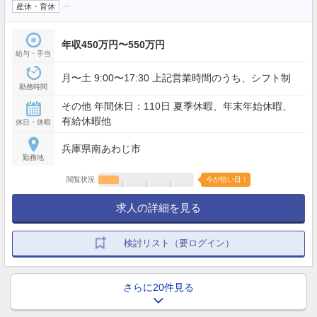
…
産休・育休
年収450万円〜550万円
給与・手当
月〜土 9:00〜17:30 上記営業時間のうち、シフト制
勤務時間
その他 年間休日：110日 夏季休暇、年末年始休暇、
有給休暇他
休日・休暇
兵庫県南あわじ市
勤務地
閲覧状況
今が狙い目！
求人の詳細を見る
検討リスト（要ログイン）
さらに20件見る