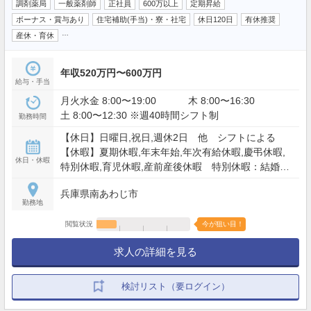
調剤薬局
一般薬剤師
正社員
600万以上
定期昇給
ボーナス・賞与あり
住宅補助(手当)・寮・社宅
休日120日
有休推奨
…
産休・育休
年収520万円〜600万円
給与・手当
月火水金 8:00〜19:00 木 8:00〜16:30
土 8:00〜12:30 ※週40時間シフト制
勤務時間
【休日】日曜日,祝日,週休2日 他 シフトによる
【休暇】夏期休暇,年末年始,年次有給休暇,慶弔休暇,
休日・休暇
特別休暇,育児休暇,産前産後休暇 特別休暇：結婚休
暇、冠婚葬祭による特別有給休暇
兵庫県南あわじ市
勤務地
閲覧状況
今が狙い目！
求人の詳細を見る
検討リスト（要ログイン）