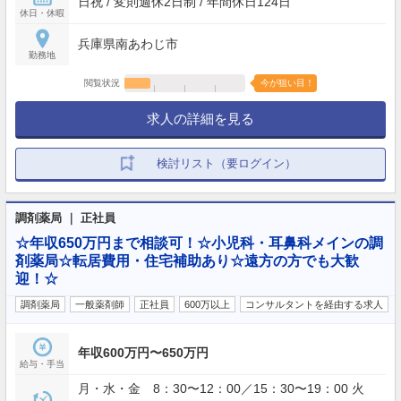
日祝 / 変則週休2日制 / 年間休日124日
休日・休暇
兵庫県南あわじ市
勤務地
閲覧状況
今が狙い目！
求人の詳細を見る
検討リスト（要ログイン）
調剤薬局 ｜ 正社員
☆年収650万円まで相談可！☆小児科・耳鼻科メインの調
剤薬局☆転居費用・住宅補助あり☆遠方の方でも大歓
迎！☆
調剤薬局
一般薬剤師
正社員
600万以上
コンサルタントを経由する求人
年収600万円〜650万円
給与・手当
月・水・金 8：30〜12：00／15：30〜19：00 火