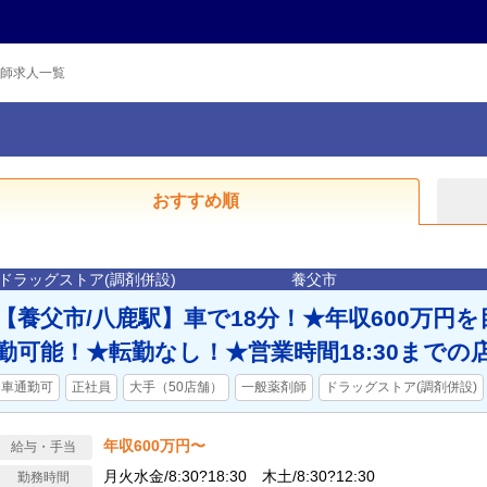
師求人一覧
おすすめ順
ドラッグストア(調剤併設)
養父市
【養父市/八鹿駅】車で18分！★年収600万円
勤可能！★転勤なし！★営業時間18:30までの
車通勤可
正社員
大手（50店舗）
一般薬剤師
ドラッグストア(調剤併設)
年収600万円〜
給与・手当
月火水金/8:30?18:30 木土/8:30?12:30
勤務時間