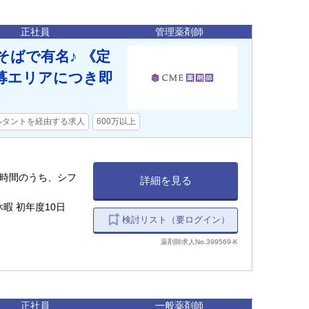
正社員
管理薬剤師
ばで有名♪ 《定
募エリアにつき即
ルタントを経由する求人
600万以上
記営業時間のうち、シフ
詳細を見る
暇 初年度10日
検討リスト（要ログイン）
薬剤師求人No.399569-K
正社員
一般薬剤師