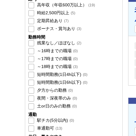
高年収（年収600万以上）
(
19
)
時給2,500円以上
(
5
)
定期昇給あり
(
7
)
ボーナス・賞与あり
(
3
)
勤務時間
残業なし／ほぼなし
(
2
)
～16時までの職場
(
0
)
～17時までの職場
(
0
)
～18時までの職場
(
3
)
短時間勤務(1日4h以下)
(
0
)
短時間勤務(1日6h以下)
(
0
)
夕方からの勤務
(
0
)
夜間・深夜帯のみ
(
0
)
土or日のみの勤務
(
0
)
通勤
駅チカ(5分以内)
(
0
)
車通勤可
(
13
)