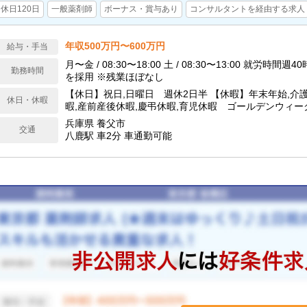
休日120日
一般薬剤師
ボーナス・賞与あり
コンサルタントを経由する求人
年収500万円〜600万円
給与・手当
月〜金 / 08:30〜18:00 土 / 08:30〜13:00 就労時
勤務時間
を採用 ※残業ほぼなし
【休日】祝日,日曜日 週休2日半 【休暇】年末年始,介
休日・休暇
暇,産前産後休暇,慶弔休暇,育児休暇 ゴールデンウィー
130日
兵庫県 養父市
交通
八鹿駅 車2分 車通勤可能