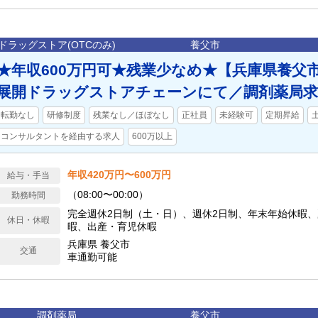
ドラッグストア(OTCのみ)
養父市
★年収600万円可★残業少なめ★【兵庫県養父市
展開ドラッグストアチェーンにて／調剤薬局求
転勤なし
研修制度
残業なし／ほぼなし
正社員
未経験可
定期昇給
コンサルタントを経由する求人
600万以上
年収420万円〜600万円
給与・手当
（08:00〜00:00）
勤務時間
完全週休2日制（土・日）、週休2日制、年末年始休暇
休日・休暇
暇、出産・育児休暇
兵庫県 養父市
交通
車通勤可能
調剤薬局
養父市