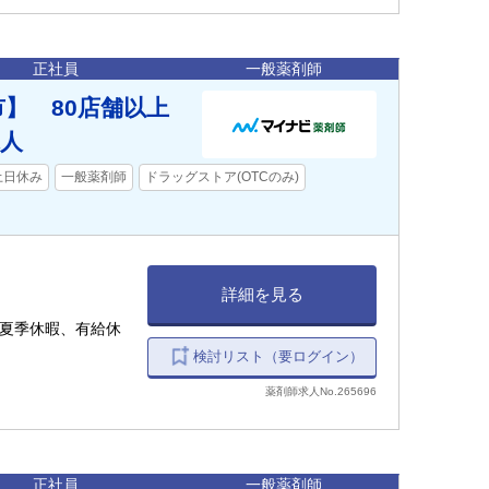
正社員
一般薬剤師
】 80店舗以上
人
土日休み
一般薬剤師
ドラッグストア(OTCのみ)
詳細を見る
、夏季休暇、有給休
検討リスト（要ログイン）
薬剤師求人No.265696
正社員
一般薬剤師