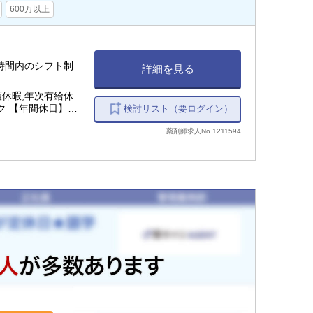
600万以上
間週40時間内のシフト制
詳細を見る
護休暇,年次有給休
ク 【年間休日】
検討リスト（要ログイン）
薬剤師求人No.1211594