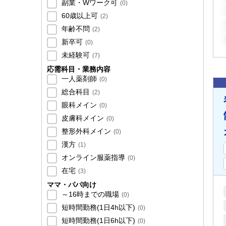
副業・Wワーク可
(
0
)
60歳以上可
(
2
)
年齢不問
(
2
)
新卒可
(
0
)
未経験可
(
7
)
応需科目・業務内容
一人薬剤師
(
0
)
総合科目
(
2
)
眼科メイン
(
0
)
皮膚科メイン
(
0
)
整形外科メイン
(
0
)
漢方
(
1
)
オンライン服薬指導
(
0
)
在宅
(
3
)
ママ・パパ向け
～16時までの職場
(
0
)
短時間勤務(1日4h以下)
(
0
)
短時間勤務(1日6h以下)
(
0
)