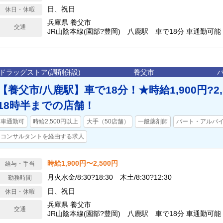
日、祝日
休日・休暇
兵庫県 養父市
交通
JR山陰本線(園部?豊岡) 八鹿駅 車で18分 車通勤可能
ドラッグストア(調剤併設)
養父市
【養父市/八鹿駅】車で18分！★時給1,900円?2
18時半までの店舗！
車通勤可
時給2,500円以上
大手（50店舗）
一般薬剤師
パート・アルバ
コンサルタントを経由する求人
時給1,900円〜2,500円
給与・手当
月火水金/8:30?18:30 木土/8:30?12:30
勤務時間
日、祝日
休日・休暇
兵庫県 養父市
交通
JR山陰本線(園部?豊岡) 八鹿駅 車で18分 車通勤可能