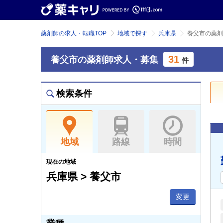
薬剤師の求人・転職TOP
地域で探す
兵庫県
養父市の薬剤
31
養父市の薬剤師求人・募集
件
検索条件
地域
路線
時間
現在の地域
兵庫県 > 養父市
変更