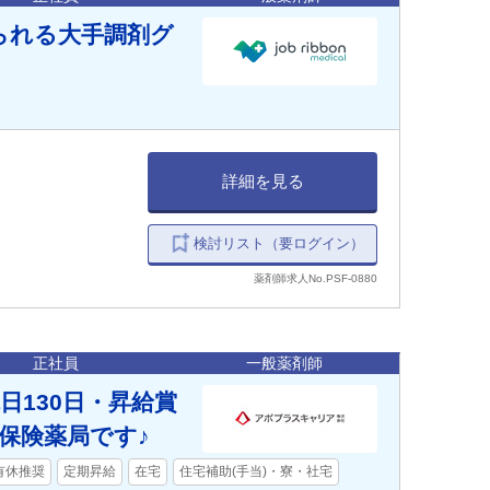
られる大手調剤グ
詳細を見る
検討リスト（要ログイン）
薬剤師求人No.PSF-0880
正社員
一般薬剤師
日130日・昇給賞
保険薬局です♪
有休推奨
定期昇給
在宅
住宅補助(手当)・寮・社宅