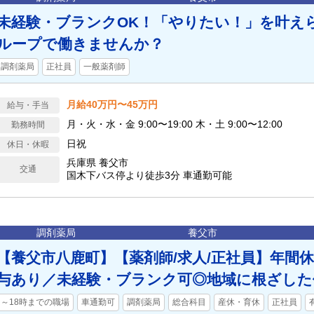
未経験・ブランクOK！「やりたい！」を叶え
ループで働きませんか？
調剤薬局
正社員
一般薬剤師
月給40万円〜45万円
給与・手当
月・火・水・金 9:00〜19:00 木・土 9:00〜12:00
勤務時間
日祝
休日・休暇
兵庫県 養父市
交通
国木下バス停より徒歩3分 車通勤可能
調剤薬局
養父市
【養父市八鹿町】【薬剤師/求人/正社員】年間休
与あり／未経験・ブランク可◎地域に根ざした
～18時までの職場
車通勤可
調剤薬局
総合科目
産休・育休
正社員