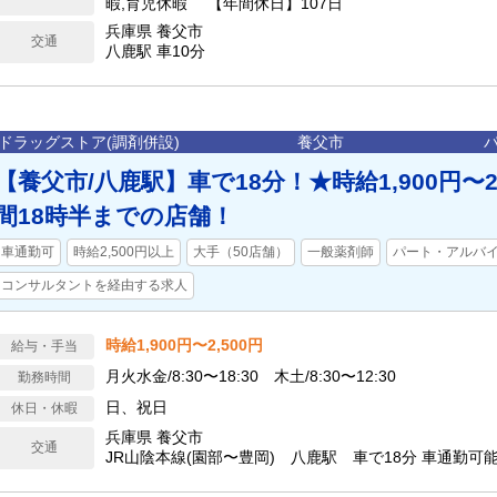
暇,育児休暇 【年間休日】107日
兵庫県 養父市
交通
八鹿駅 車10分
ドラッグストア(調剤併設)
養父市
【養父市/八鹿駅】車で18分！★時給1,900円〜2
間18時半までの店舗！
車通勤可
時給2,500円以上
大手（50店舗）
一般薬剤師
パート・アルバ
コンサルタントを経由する求人
時給1,900円〜2,500円
給与・手当
月火水金/8:30〜18:30 木土/8:30〜12:30
勤務時間
日、祝日
休日・休暇
兵庫県 養父市
交通
JR山陰本線(園部〜豊岡) 八鹿駅 車で18分 車通勤可