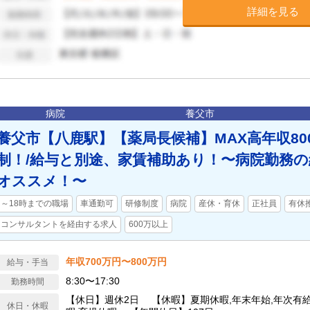
詳細を見る
病院
養父市
養父市【八鹿駅】【薬局長候補】MAX高年収80
制！/給与と別途、家賃補助あり！〜病院勤務
オススメ！〜
～18時までの職場
車通勤可
研修制度
病院
産休・育休
正社員
有休
コンサルタントを経由する求人
600万以上
年収700万円〜800万円
給与・手当
8:30〜17:30
勤務時間
【休日】週休2日 【休暇】夏期休暇,年末年始,年次有
休日・休暇