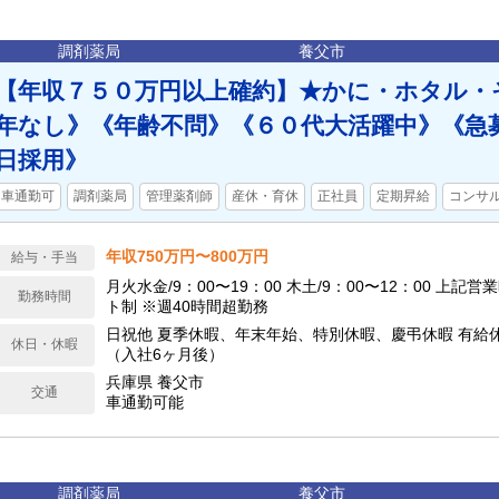
調剤薬局
養父市
【年収７５０万円以上確約】★かに・ホタル・そ
年なし》《年齢不問》《６０代大活躍中》《急
日採用》
車通勤可
調剤薬局
管理薬剤師
産休・育休
正社員
定期昇給
コンサ
年収750万円〜800万円
給与・手当
月火水金/9：00〜19：00 木土/9：00〜12：00 上
勤務時間
ト制 ※週40時間超勤務
日祝他 夏季休暇、年末年始、特別休暇、慶弔休暇 有給休
休日・休暇
（入社6ヶ月後）
兵庫県 養父市
交通
車通勤可能
調剤薬局
養父市