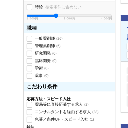
時給
検索条件に含めない
1,500円
3,000円
4,500円
職種
一般薬剤師
(
26
)
管理薬剤師
(
5
)
研究開発
(
0
)
臨床開発
(
0
)
学術
(
0
)
薬事
(
0
)
こだわり条件
応募方法・スピード入社
薬局等に直接応募する求人
(
2
)
コンサルタントを経由する求人
(
28
)
急募／条件UP・スピード入社
(
1
)
給与