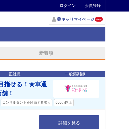
ログイン
会員登録
薬キャリマイページ
new
新着順
正社員
一般薬剤師
を目指せる！★車通
店舗！
コンサルタントを経由する求人
600万以上
詳細を見る