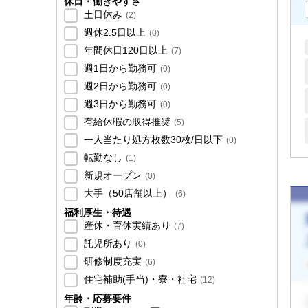
休日・働きやすさ
土日休み
(
2
)
週休2.5日以上
(
0
)
年間休日120日以上
(
7
)
週1日から勤務可
(
0
)
週2日から勤務可
(
0
)
週3日から勤務可
(
0
)
有給休暇の取得推奨
(
5
)
一人当たり処方枚数30枚/日以下
(
0
)
転勤なし
(
1
)
新規オープン
(
0
)
大手（50店舗以上）
(
6
)
福利厚生・待遇
産休・育休実績あり
(
7
)
託児所あり
(
0
)
研修制度充実
(
6
)
住宅補助(手当)・寮・社宅
(
12
)
年齢・応募要件