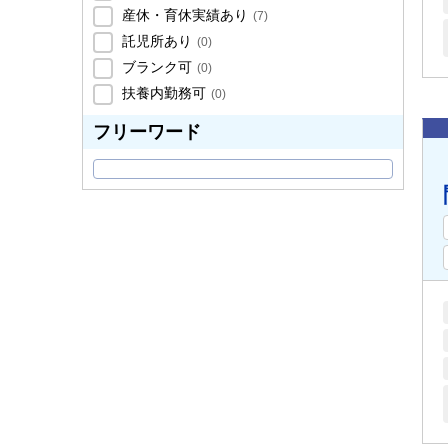
産休・育休実績あり
(
7
)
託児所あり
(
0
)
ブランク可
(
0
)
扶養内勤務可
(
0
)
フリーワード