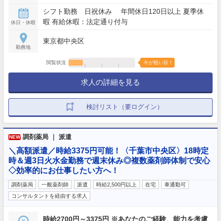
程度
シフト勤務 日祝休み 年間休日120日以上 夏季休
暇 有給休暇：法定通り付与
休日・休暇
東京都中央区
勤務地
閲覧状況
今が狙い目！
求人の詳細を見る
検討リスト（要ログイン）
調剤薬局 ｜ 派遣
NEW
＼高額派遣／時給3375円可能！〈千葉市中央区〉18時定
時＆週3日火水金勤務で週末休み◎複数薬剤師体制で安心
◇効率的にお仕事したい方へ！
調剤薬局
一般薬剤師
派遣
時給2,500円以上
在宅
車通勤可
コンサルタントを経由する求人
時給2700円～3375円 ※あなたのご経験、能力を考慮