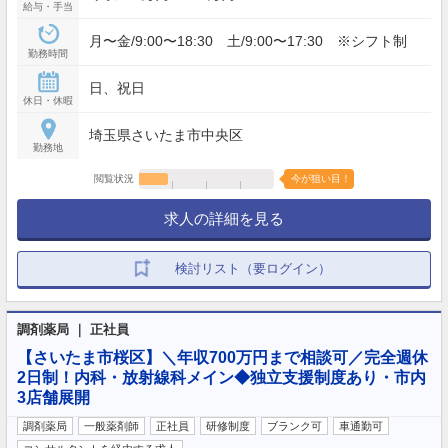
給与・手当
月〜金/9:00〜18:30 土/9:00〜17:30 ※シフト制
勤務時間
日、祝日
休日・休暇
埼玉県さいたま市中央区
勤務地
閲覧状況
今が狙い目！
求人の詳細を見る
検討リスト（要ログイン）
調剤薬局 ｜ 正社員
【さいたま市桜区】＼年収700万円まで相談可／完全週休
2日制！内科・放射線科メイン◆独立支援制度あり・市内
3店舗展開
調剤薬局
一般薬剤師
正社員
研修制度
ブランク可
車通勤可