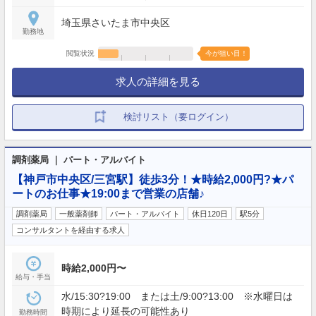
埼玉県さいたま市中央区
勤務地
閲覧状況
今が狙い目！
求人の詳細を見る
検討リスト（要ログイン）
調剤薬局 ｜ パート・アルバイト
【神戸市中央区/三宮駅】徒歩3分！★時給2,000円?★パ
ートのお仕事★19:00まで営業の店舗♪
調剤薬局
一般薬剤師
パート・アルバイト
休日120日
駅5分
コンサルタントを経由する求人
時給2,000円〜
給与・手当
水/15:30?19:00 または土/9:00?13:00 ※水曜日は
時期により延長の可能性あり
勤務時間