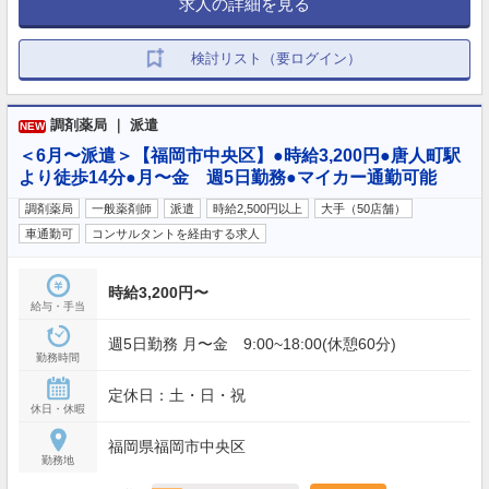
求人の詳細を見る
検討リスト（要ログイン）
調剤薬局 ｜ 派遣
NEW
＜6月〜派遣＞【福岡市中央区】●時給3,200円●唐人町駅
より徒歩14分●月〜金 週5日勤務●マイカー通勤可能
調剤薬局
一般薬剤師
派遣
時給2,500円以上
大手（50店舗）
車通勤可
コンサルタントを経由する求人
時給3,200円〜
給与・手当
週5日勤務 月〜金 9:00~18:00(休憩60分)
勤務時間
定休日：土・日・祝
休日・休暇
福岡県福岡市中央区
勤務地