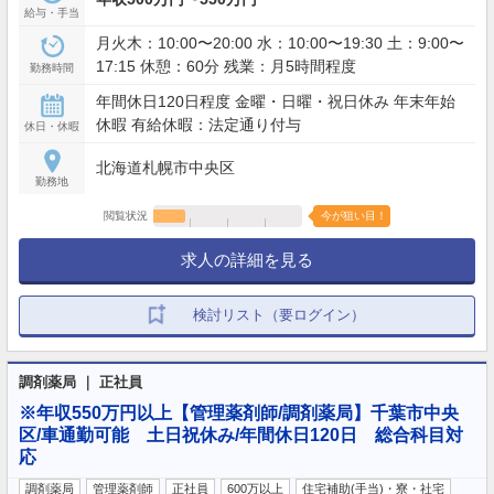
給与・手当
月火木：10:00〜20:00 水：10:00〜19:30 土：9:00〜
17:15 休憩：60分 残業：月5時間程度
勤務時間
年間休日120日程度 金曜・日曜・祝日休み 年末年始
休暇 有給休暇：法定通り付与
休日・休暇
北海道札幌市中央区
勤務地
閲覧状況
今が狙い目！
求人の詳細を見る
検討リスト（要ログイン）
調剤薬局 ｜ 正社員
※年収550万円以上【管理薬剤師/調剤薬局】千葉市中央
区/車通勤可能 土日祝休み/年間休日120日 総合科目対
応
調剤薬局
管理薬剤師
正社員
600万以上
住宅補助(手当)・寮・社宅