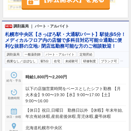
調剤薬局 ｜ パート・アルバイト
NEW
札幌市中央区【さっぽろ駅・大通駅/パート】駅徒歩5分！
メディカルフロア内の店舗で多科目対応可能☆通勤に便
利な抜群の立地♪ 閉店迄勤務可能な方のご相談歓迎！
調剤薬局
一般薬剤師
パート・アルバイト
定期昇給
…
残業なし／ほぼなし
駅5分
在宅
未経験可
研修制度
ブランク可
時給1,800円〜2,200円
給与・手当
以下の店舗営業時間をベースとしたシフト勤務 【月
火木金】9:00〜19:30【水】9:00〜17:00【土】
勤務時間
9:00〜16:00
【休日】祝日,日曜日 勤務日以外 【休暇】年末年始,
年次有給休暇,産前産後休暇,育児休暇,慶弔休暇
休日・休暇
北海道札幌市中央区