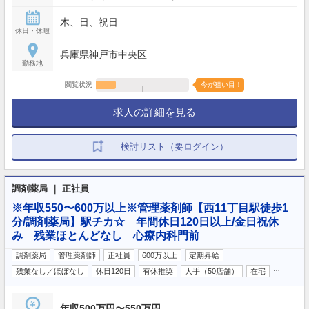
木、日、祝日
休日・休暇
兵庫県神戸市中央区
勤務地
閲覧状況
今が狙い目！
求人の詳細を見る
検討リスト（要ログイン）
調剤薬局 ｜ 正社員
※年収550〜600万以上※管理薬剤師【西11丁目駅徒歩1
分/調剤薬局】駅チカ☆ 年間休日120日以上/金日祝休
み 残業ほとんどなし 心療内科門前
調剤薬局
管理薬剤師
正社員
600万以上
定期昇給
…
残業なし／ほぼなし
休日120日
有休推奨
大手（50店舗）
在宅
年収500万円〜550万円