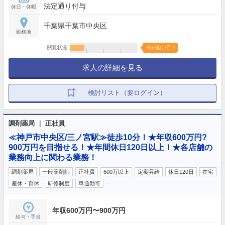
法定通り付与
休日・休暇
千葉県千葉市中央区
勤務地
閲覧状況
今が狙い目！
求人の詳細を見る
検討リスト（要ログイン）
調剤薬局 ｜ 正社員
≪神戸市中央区/三ノ宮駅≫徒歩10分！★年収600万円?
900万円を目指せる！★年間休日120日以上！★各店舗の
業務向上に関わる業務！
調剤薬局
一般薬剤師
正社員
600万以上
定期昇給
休日120日
在宅
…
産休・育休
研修制度
車通勤可
年収600万円〜900万円
給与・手当