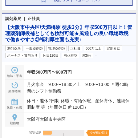
調剤薬局 ｜ 正社員
【大阪市中央区/天満橋駅 徒歩3分】年収500万円以上！管
理薬剤師候補としても検討可能★風通しの良い職場環境
で働きやすさ◎福利厚生面も充実♪
調剤薬局
一般薬剤師
管理薬剤師
正社員
600万以上
定期昇給
…
ボーナス・賞与あり
休日120日
有休推奨
駅5分
年収500万円〜600万円
給与・手当
月火水金 9:00〜18:30／土 9:00〜13:00 ＊週40時
間のシフト制勤務
勤務時間
休日：週休2日制 休暇：有給休暇、産休育休、連続休
暇制度 等（年間休日 約120日）
休日・休暇
大阪府大阪市中央区
勤務地
閲覧状況
今が狙い目！