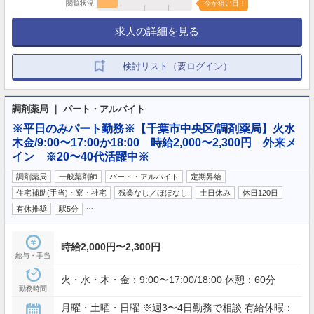
閲覧状況
今が狙い目！
求人の詳細を見る
検討リスト（要ログイン）
調剤薬局 ｜ パート・アルバイト
※平日のみパート勤務※【千葉市中央区/調剤薬局】火水
木金/9:00〜17:00か18:00 時給2,000〜2,300円 外来メ
イン ※20〜40代活躍中※
調剤薬局
一般薬剤師
パート・アルバイト
定期昇給
住宅補助(手当)・寮・社宅
残業なし／ほぼなし
土日休み
休日120日
…
有休推奨
駅5分
時給2,000円〜2,300円
給与・手当
火・水・木・金：9:00〜17:00/18:00 休憩：60分
勤務時間
月曜・土曜・日曜 ※週3〜4日勤務で相談 有給休暇：