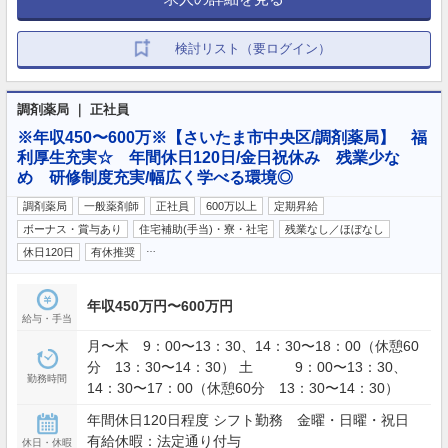
検討リスト（要ログイン）
調剤薬局 ｜ 正社員
※年収450〜600万※【さいたま市中央区/調剤薬局】 福
利厚生充実☆ 年間休日120日/金日祝休み 残業少な
め 研修制度充実/幅広く学べる環境◎
調剤薬局
一般薬剤師
正社員
600万以上
定期昇給
ボーナス・賞与あり
住宅補助(手当)・寮・社宅
残業なし／ほぼなし
…
休日120日
有休推奨
年収450万円〜600万円
給与・手当
月〜木 9：00〜13：30、14：30〜18：00（休憩60
分 13：30〜14：30） 土 9：00〜13：30、
勤務時間
14：30〜17：00（休憩60分 13：30〜14：30）
年間休日120日程度 シフト勤務 金曜・日曜・祝日
有給休暇：法定通り付与
休日・休暇