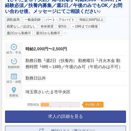
経験必須／扶養内募集／週2日／午後のみでもOK／お問
い合わせ後、メッセージにてご相談ください♪
調剤薬局
一般薬剤師
パート・アルバイト
時給2,500円以上
残業なし／ほぼなし
有休推奨
駅5分
～18時までの職場
…
週2日から勤務可
週3日から勤務可
時給2,000円〜2,500円
給与・手当
勤務日数 └週2日（扶養内） 勤務曜日 └月火木金 勤
務時間 └9時～18時／午後のみ可（午前のみは不可）
勤務時間
勤務日以外
休日・休暇
埼玉県さいたま市中央区
勤務地
閲覧状況
今が狙い目！
求人の詳細を見る
検討リスト（要ログイン）