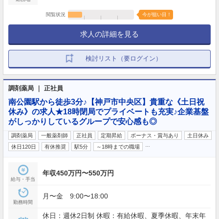
閲覧状況
今が狙い目！
求人の詳細を見る
検討リスト（要ログイン）
調剤薬局 ｜ 正社員
南公園駅から徒歩3分♪【神戸市中央区】貴重な《土日祝
休み》の求人★18時閉局でプライベートも充実♪企業基盤
がしっかりしているグループで安心感も◎
調剤薬局
一般薬剤師
正社員
定期昇給
ボーナス・賞与あり
土日休み
…
休日120日
有休推奨
駅5分
～18時までの職場
年収450万円〜550万円
給与・手当
月〜金 9:00〜18:00
勤務時間
休日：週休2日制 休暇：有給休暇、夏季休暇、年末年