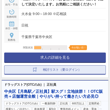
して決定いたします。お気軽にご相談ください！
給与・手当
火水金 9:00～18:00 ※応相談
勤務時間
日祝
休日・休暇
千葉県千葉市中央区
勤務地
閲覧状況
今が狙い目！
求人の詳細を見る
検討リスト（要ログイン）
ドラッグストア(OTCのみ) ｜ 正社員
中央区【月島駅／正社員】駅スグ！立地抜群！！OTC販
売＋店舗運営全般｜やりがい持って働きたい方必見◎
ドラッグストア(OTCのみ)
一般薬剤師
正社員
600万以上
定期昇給
…
残業なし／ほぼなし
有休推奨
駅5分
整形外科メイン
産休・育休