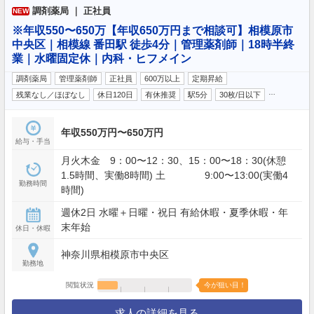
調剤薬局 ｜ 正社員
NEW
※年収550〜650万【年収650万円まで相談可】相模原市
中央区｜相模線 番田駅 徒歩4分｜管理薬剤師｜18時半終
業｜水曜固定休｜内科・ヒフメイン
調剤薬局
管理薬剤師
正社員
600万以上
定期昇給
…
残業なし／ほぼなし
休日120日
有休推奨
駅5分
30枚/日以下
年収550万円〜650万円
給与・手当
月火木金 9：00〜12：30、15：00〜18：30(休憩
1.5時間、実働8時間) 土 9:00〜13:00(実働4
勤務時間
時間)
週休2日 水曜＋日曜・祝日 有給休暇・夏季休暇・年
末年始
休日・休暇
神奈川県相模原市中央区
勤務地
閲覧状況
今が狙い目！
求人の詳細を見る