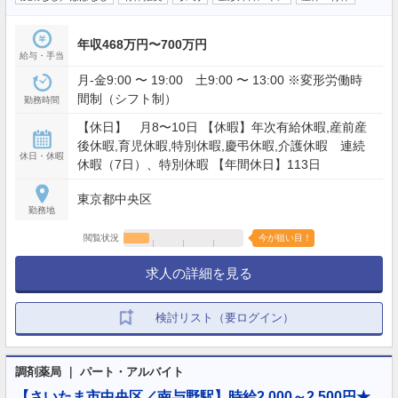
年収468万円〜700万円
給与・手当
月‐金9:00 〜 19:00 土9:00 〜 13:00 ※変形労働時
間制（シフト制）
勤務時間
【休日】 月8〜10日 【休暇】年次有給休暇,産前産
後休暇,育児休暇,特別休暇,慶弔休暇,介護休暇 連続
休日・休暇
休暇（7日）、特別休暇 【年間休日】113日
東京都中央区
勤務地
閲覧状況
今が狙い目！
求人の詳細を見る
検討リスト（要ログイン）
調剤薬局 ｜ パート・アルバイト
【さいたま市中央区／南与野駅】時給2,000～2,500円★