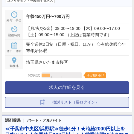
コンサルタントを経由する求人
年収450万円〜700万円
給与・手当
【月/火/水/金】09:00〜19:00 【木】09:00〜17:00
【土】09:00〜15:00 （上記は営業時間です）
勤務時間
完全週休2日制（日曜・祝日、ほか） ◇有給休暇◇年
末年始休暇
休日・休暇
埼玉県さいたま市桜区
勤務地
閲覧状況
今が狙い目！
求人の詳細を見る
検討リスト（要ログイン）
調剤薬局 ｜ パート・アルバイト
≪千葉市中央区/浜野駅≫徒歩1分！★時給2000円以上を