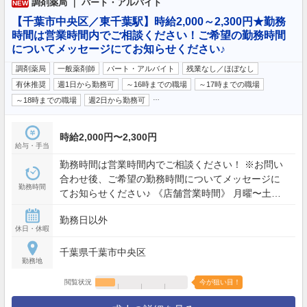
調剤薬局 ｜ パート・アルバイト
NEW
【千葉市中央区／東千葉駅】時給2,000～2,300円★勤務
時間は営業時間内でご相談ください！ご希望の勤務時間
についてメッセージにてお知らせください♪
調剤薬局
一般薬剤師
パート・アルバイト
残業なし／ほぼなし
有休推奨
週1日から勤務可
～16時までの職場
～17時までの職場
…
～18時までの職場
週2日から勤務可
時給2,000円〜2,300円
給与・手当
勤務時間は営業時間内でご相談ください！ ※お問い
合わせ後、ご希望の勤務時間についてメッセージに
勤務時間
てお知らせください♪ 《店舗営業時間》 月曜〜土
曜： 8:30〜17:30
勤務日以外
休日・休暇
千葉県千葉市中央区
勤務地
閲覧状況
今が狙い目！