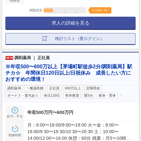
勤務地
閲覧状況
今が狙い目！
求人の詳細を見る
検討リスト（要ログイン）
調剤薬局 ｜ 正社員
NEW
※年収500〜600万以上【茅場町駅徒歩2分/調剤薬局】駅
チカ☆ 年間休日120日以上/日祝休み 成長したい方に
おすすめの環境！
調剤薬局
一般薬剤師
正社員
600万以上
定期昇給
…
ボーナス・賞与あり
休日120日
有休推奨
駅5分
産休・育休
年収500万円〜600万円
給与・手当
月：8:00〜18:00/9:00〜19:00 火〜金：8:00〜
18:00/9:30〜19:30/10:30〜20:30 土：10:00〜
勤務時間
14:00/12:00〜16:00 休憩：60分 残業：月5〜10時間