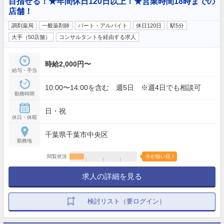
目指せる！★年間休日120日以上！★営業時間18時までの
店舗！
調剤薬局
一般薬剤師
パート・アルバイト
休日120日
駅5分
大手（50店舗）
コンサルタントを経由する求人
時給2,000円〜
給与・手当
10:00〜14:00を含む 週5日 ※週4日でも相談可
勤務時間
日・祝
休日・休暇
千葉県千葉市中央区
勤務地
閲覧状況
今が狙い目！
求人の詳細を見る
検討リスト（要ログイン）