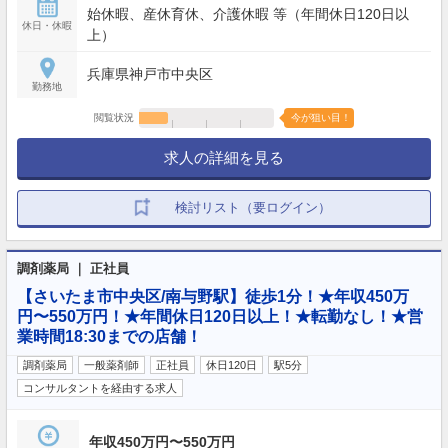
始休暇、産休育休、介護休暇 等（年間休日120日以
休日・休暇
上）
兵庫県神戸市中央区
勤務地
閲覧状況
今が狙い目！
求人の詳細を見る
検討リスト（要ログイン）
調剤薬局 ｜ 正社員
【さいたま市中央区/南与野駅】徒歩1分！★年収450万
円〜550万円！★年間休日120日以上！★転勤なし！★営
業時間18:30までの店舗！
調剤薬局
一般薬剤師
正社員
休日120日
駅5分
コンサルタントを経由する求人
年収450万円〜550万円