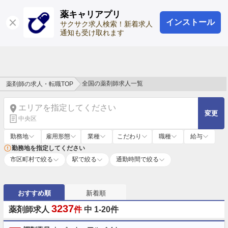
薬キャリアプリ
インストール
ログイン
会員登録
サクサク求人検索！新着求人
通知も受け取れます
全国の薬剤師求人一覧
薬剤師の求人・転職TOP
エリアを指定してください
変更
中央区
勤務地
雇用形態
業種
こだわり
職種
給与
勤務地を指定してください
市区町村で絞る
駅で絞る
通勤時間で絞る
おすすめ順
新着順
3237
薬剤師求人
件
中 1-20件