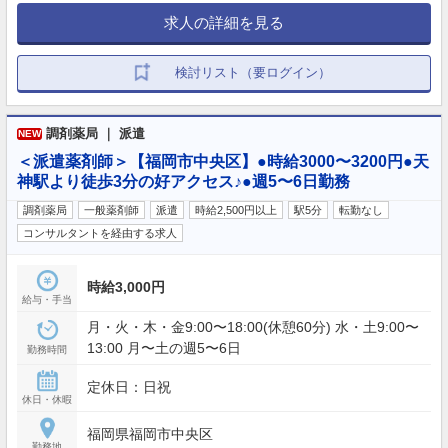
求人の詳細を見る
検討リスト（要ログイン）
調剤薬局 ｜ 派遣
NEW
＜派遣薬剤師＞【福岡市中央区】●時給3000〜3200円●天
神駅より徒歩3分の好アクセス♪●週5〜6日勤務
調剤薬局
一般薬剤師
派遣
時給2,500円以上
駅5分
転勤なし
コンサルタントを経由する求人
時給3,000円
給与・手当
月・火・木・金9:00〜18:00(休憩60分) 水・土9:00〜
13:00 月〜土の週5〜6日
勤務時間
定休日：日祝
休日・休暇
福岡県福岡市中央区
勤務地