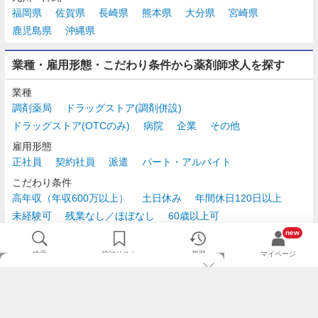
福岡県
佐賀県
長崎県
熊本県
大分県
宮崎県
鹿児島県
沖縄県
業種・雇用形態・こだわり条件から薬剤師求人を探す
業種
調剤薬局
ドラッグストア(調剤併設)
ドラッグストア(OTCのみ)
病院
企業
その他
雇用形態
正社員
契約社員
派遣
パート・アルバイト
こだわり条件
高年収（年収600万以上）
土日休み
年間休日120日以上
未経験可
残業なし／ほぼなし
60歳以上可
時給2,500円以上
new
検索
検討リスト
履歴
マイページ
TOP
m3.comログインで
求人探しがもっと便利に
最近チェックした求人一覧
薬剤師の転職成功ガイド