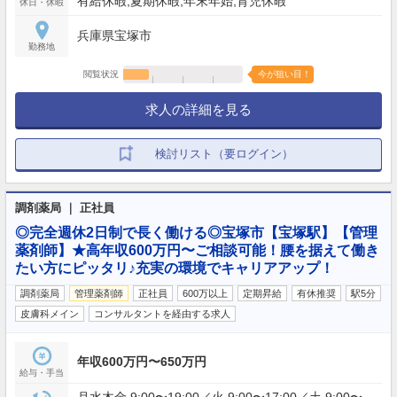
有給休暇,夏期休暇,年末年始,育児休暇
休日・休暇
兵庫県宝塚市
勤務地
閲覧状況
今が狙い目！
求人の詳細を見る
検討リスト（要ログイン）
調剤薬局 ｜ 正社員
◎完全週休2日制で長く働ける◎宝塚市【宝塚駅】【管理
薬剤師】★高年収600万円〜ご相談可能！腰を据えて働き
たい方にピッタリ♪充実の環境でキャリアアップ！
調剤薬局
管理薬剤師
正社員
600万以上
定期昇給
有休推奨
駅5分
皮膚科メイン
コンサルタントを経由する求人
年収600万円〜650万円
給与・手当