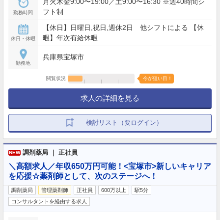
月火木金9:00〜19:00／土9:00〜16:30 ※週40時間シ
フト制
勤務時間
【休日】日曜日,祝日,週休2日 他シフトによる 【休
暇】年次有給休暇
休日・休暇
兵庫県宝塚市
勤務地
閲覧状況
今が狙い目！
求人の詳細を見る
検討リスト（要ログイン）
調剤薬局 ｜ 正社員
NEW
＼高額求人／年収650万円可能！<宝塚市>新しいキャリア
を応援☆薬剤師として、次のステージへ！
調剤薬局
管理薬剤師
正社員
600万以上
駅5分
コンサルタントを経由する求人