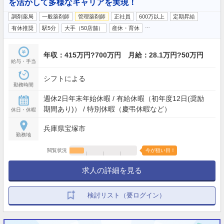
を活かして多様なキャリアを実現！
調剤薬局
一般薬剤師
管理薬剤師
正社員
600万以上
定期昇給
…
有休推奨
駅5分
大手（50店舗）
産休・育休
年収：415万円?700万円 月給：28.1万円?50万円
給与・手当
シフトによる
勤務時間
週休2日年末年始休暇 / 有給休暇（初年度12日(奨励
期間あり)） / 特別休暇（慶弔休暇など）
休日・休暇
兵庫県宝塚市
勤務地
閲覧状況
今が狙い目！
求人の詳細を見る
検討リスト（要ログイン）