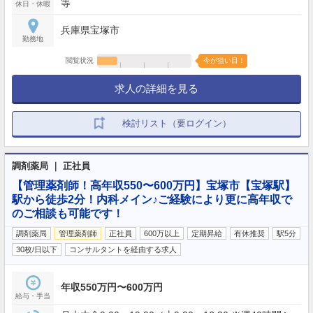
等
休日・休暇
兵庫県宝塚市
勤務地
閲覧状況
今が狙い目！
求人の詳細を見る
検討リスト（要ログイン）
調剤薬局 ｜ 正社員
【管理薬剤師！高年収550〜600万円】宝塚市【宝塚駅】
駅から徒歩2分！内科メイン♪ご経験により更に高年収で
のご相談も可能です！
調剤薬局
管理薬剤師
正社員
600万以上
定期昇給
有休推奨
駅5分
30枚/日以下
コンサルタントを経由する求人
年収550万円〜600万円
給与・手当