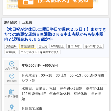
調剤薬局 ｜ 正社員
【水日祝が定休日♪土曜日半日で週休２.５日！】まだでき
たての綺麗な店舗☆車通勤ＯＫ＆中山寺駅からも徒歩圏
内☆退職金あり,６５歳定年
調剤薬局
管理薬剤師
正社員
600万以上
休日120日
週休2.5日以上
車通勤可
コンサルタントを経由する求人
年収550万円〜600万円
給与・手当
月火木金9：00〜18：30 土9：00〜13：00 週40時間
シフト制
勤務時間
水曜日、日曜日、祝日 完全週休2日制 ※年間休日
122日 夏季休暇、年末年始休暇、有給休暇、年末年
休日・休暇
始
兵庫県宝塚市