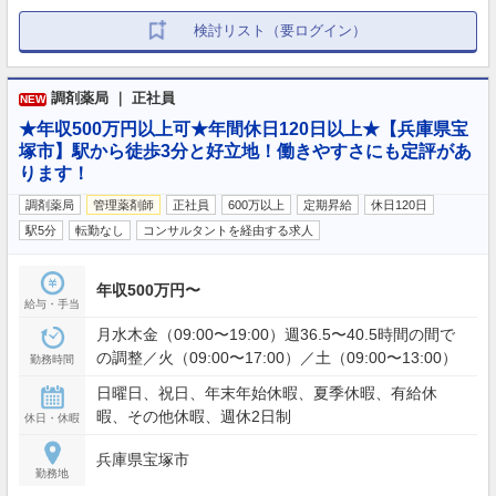
検討リスト（要ログイン）
調剤薬局 ｜ 正社員
NEW
★年収500万円以上可★年間休日120日以上★【兵庫県宝
塚市】駅から徒歩3分と好立地！働きやすさにも定評があ
ります！
調剤薬局
管理薬剤師
正社員
600万以上
定期昇給
休日120日
駅5分
転勤なし
コンサルタントを経由する求人
年収500万円〜
給与・手当
月水木金（09:00〜19:00）週36.5〜40.5時間の間で
の調整／火（09:00〜17:00）／土（09:00〜13:00）
勤務時間
日曜日、祝日、年末年始休暇、夏季休暇、有給休
暇、その他休暇、週休2日制
休日・休暇
兵庫県宝塚市
勤務地