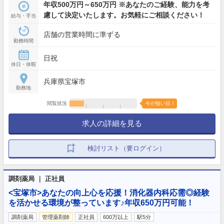
年収500万円～650万円 ※あなたのご経験、能力を考
慮して決定いたします。お気軽にご相談ください！
給与・手当
店舗の営業時間に準ずる
勤務時間
日祝
休日・休暇
兵庫県宝塚市
勤務地
閲覧状況
今が狙い目！
求人の詳細を見る
検討リスト（要ログイン）
調剤薬局 ｜ 正社員
<宝塚市>あなたの向上心を応援！消化器内科応需◎経験
を活かせる環境が整っています♪年収650万円可能！
調剤薬局
管理薬剤師
正社員
600万以上
駅5分