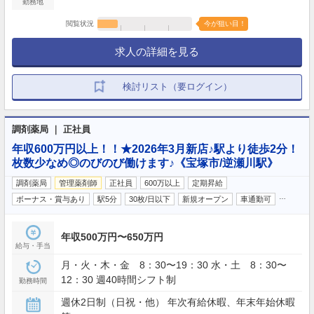
勤務地
閲覧状況
今が狙い目！
求人の詳細を見る
検討リスト（要ログイン）
調剤薬局 ｜ 正社員
年収600万円以上！！★2026年3月新店♪駅より徒歩2分！
枚数少なめ◎のびのび働けます♪《宝塚市/逆瀬川駅》
調剤薬局
管理薬剤師
正社員
600万以上
定期昇給
…
ボーナス・賞与あり
駅5分
30枚/日以下
新規オープン
車通勤可
年収500万円〜650万円
給与・手当
月・火・木・金 8：30〜19：30 水・土 8：30〜
12：30 週40時間シフト制
勤務時間
週休2日制（日祝・他） 年次有給休暇、年末年始休暇