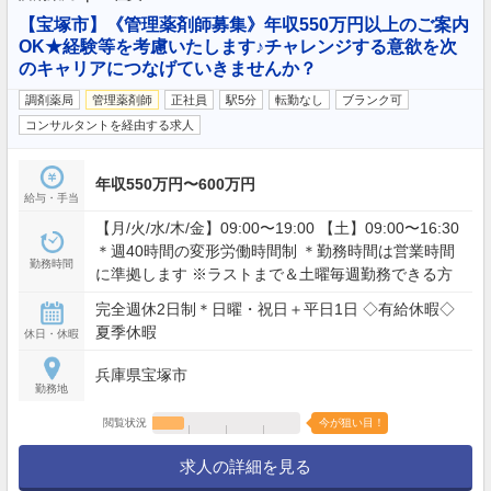
【宝塚市】《管理薬剤師募集》年収550万円以上のご案内
OK★経験等を考慮いたします♪チャレンジする意欲を次
のキャリアにつなげていきませんか？
調剤薬局
管理薬剤師
正社員
駅5分
転勤なし
ブランク可
コンサルタントを経由する求人
年収550万円〜600万円
給与・手当
【月/火/水/木/金】09:00〜19:00 【土】09:00〜16:30
＊週40時間の変形労働時間制 ＊勤務時間は営業時間
勤務時間
に準拠します ※ラストまで＆土曜毎週勤務できる方
完全週休2日制＊日曜・祝日＋平日1日 ◇有給休暇◇
夏季休暇
休日・休暇
兵庫県宝塚市
勤務地
閲覧状況
今が狙い目！
求人の詳細を見る