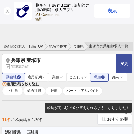
薬キャリ by m3.com: 薬剤師専
表示
用の転職・求人アプリ
ログイン
会員登録
M3 Career, Inc.

無料
宝塚市の薬剤師求人一覧
薬剤師の求人・転職TOP
地域で探す
兵庫県
兵庫県 宝塚市
変更
管理薬剤師
勤務地
雇用形態
業種
こだわり
職種
給与
✓
1
雇用形態を絞り込む
正社員
契約社員
派遣
パート・アルバイト
給与が高い順で並び替えられるようになりました！
10
件
の検索結果
1-20件
調剤薬局 ｜ 正社員