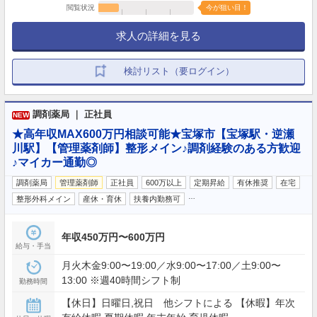
閲覧状況
今が狙い目！
求人の詳細を見る
検討リスト（要ログイン）
調剤薬局 ｜ 正社員
NEW
★高年収MAX600万円相談可能★宝塚市【宝塚駅・逆瀬
川駅】【管理薬剤師】整形メイン♪調剤経験のある方歓迎
♪マイカー通勤◎
調剤薬局
管理薬剤師
正社員
600万以上
定期昇給
有休推奨
在宅
…
整形外科メイン
産休・育休
扶養内勤務可
年収450万円〜600万円
給与・手当
月火木金9:00〜19:00／水9:00〜17:00／土9:00〜
13:00 ※週40時間シフト制
勤務時間
【休日】日曜日,祝日 他シフトによる 【休暇】年次