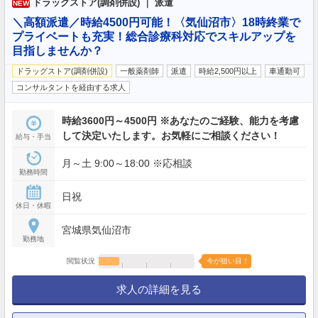
ドラッグストア(調剤併設) ｜ 派遣
NEW
＼高額派遣／時給4500円可能！〈気仙沼市〉18時終業で
プライベートも充実！総合診療科対応でスキルアップを
目指しませんか？
ドラッグストア(調剤併設)
一般薬剤師
派遣
時給2,500円以上
車通勤可
コンサルタントを経由する求人
時給3600円～4500円 ※あなたのご経験、能力を考慮
して決定いたします。お気軽にご相談ください！
給与・手当
月～土 9:00～18:00 ※応相談
勤務時間
日祝
休日・休暇
宮城県気仙沼市
勤務地
閲覧状況
今が狙い目！
求人の詳細を見る