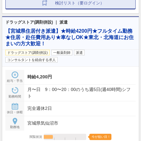
検討リスト（要ログイン）
ドラッグストア(調剤併設) ｜ 派遣
【宮城県住居付き派遣】★時給4200円★フルタイム勤務
★住居・赴任費用あり★車なしOK★東北・北海道にお住
まいの方大歓迎！
ドラッグストア(調剤併設)
一般薬剤師
派遣
コンサルタントを経由する求人
時給4,200円
給与・手当
月〜日 9：00〜20：00のうち週5日(週40時間)シフ
ト
勤務時間
完全週休2日
休日・休暇
宮城県気仙沼市
勤務地
閲覧状況
今が狙い目！