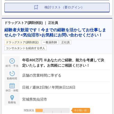
検討リスト（要ログイン）
ドラッグストア(調剤併設) ｜ 正社員
経験者大歓迎です！今までの経験を活かしてお仕事しま
せんか？<気仙沼市>お気軽にお問い合わせください！
ドラッグストア(調剤併設)
一般薬剤師
正社員
コンサルタントを経由する求人
年収400万円 ※あなたのご経験、能力を考慮して決
定いたします。お気軽にご相談ください！
給与・手当
店舗の営業時間に準ずる
勤務時間
日祝 / 週休2日制 / 年間休日116日
休日・休暇
宮城県気仙沼市
勤務地
閲覧状況
今が狙い目！