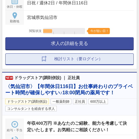
日祝 / 週休2日 / 年間休日116日
休日・休暇
宮城県気仙沼市
勤務地
閲覧状況
今が狙い目！
求人の詳細を見る
検討リスト（要ログイン）
ドラッグストア(調剤併設) ｜ 正社員
NEW
〈気仙沼市〉【年間休日116日】お仕事終わりのプライベ
ート時間が確保しやすい♪18:00閉局の薬局です！
ドラッグストア(調剤併設)
一般薬剤師
正社員
600万以上
コンサルタントを経由する求人
年収400万円 ※あなたのご経験、能力を考慮して決
定いたします。お気軽にご相談ください！
給与・手当