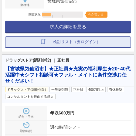
宮城県気仙沼市
勤務地
閲覧状況
今が狙い目！
求人の詳細を見る
検討リスト（要ログイン）
ドラッグストア(調剤併設) ｜ 正社員
【宮城県気仙沼市】★正社員★充実の福利厚生★20~40代
活躍中★シフト相談可★ファル・メイトに条件交渉お任
せください！
ドラッグストア(調剤併設)
一般薬剤師
正社員
600万以上
有休推奨
コンサルタントを経由する求人
年収600万円
給与・手当
週40時間シフト
勤務時間