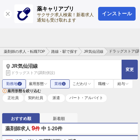
薬キャリアプリ
インストール
ログイン
会員登録
サクサク求人検索！新着求人
通知も受け取れます
ドラッグストア(
薬剤師の求人・転職TOP
路線・駅で探す
JR気仙沼線
JR気仙沼線
変更
ドラッグストア(調剤併設)
勤務地
雇用形態
業種
こだわり
職種
給与
✓
1
雇用形態を絞り込む
正社員
契約社員
派遣
パート・アルバイト
おすすめ順
新着順
9
薬剤師求人
件
中 1-20件