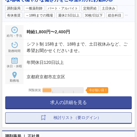
調剤薬局
一般薬剤師
パート・アルバイト
定期昇給
土日休み
…
有休推奨
～18時までの職場
週休2.5日以上
30枚/日以下
総合科目
時給1,800円〜2,400円
給与・手当
シフト制 15時まで、18時まで、土日祝休みなど、ご
希望お聞かせくださいませ。
勤務時間
年間休日120日以上
休日・休暇
京都府京都市左京区
勤務地
閲覧状況
今が狙い目！
求人の詳細を見る
検討リスト（要ログイン）
調剤薬局 ｜ 正社員