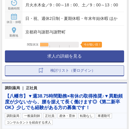
月火水木金／9：00～18：00、土／9：00～13：00
勤務時間
日・祝、週休2日制・夏期休暇・年末年始休暇 ほか
休日・休暇
京都府与謝郡与謝野町
勤務地
閲覧状況
今が狙い目！
求人の詳細を見る
検討リスト（要ログイン）
調剤薬局 ｜ 正社員
【八幡市】▼週38.75時間勤務×有休の取得推奨♪▼異動頻
度が少ないから、腰を据えて長く働けます◎《第二新卒
OK》少しでも経験がある方の募集です！
調剤薬局
一般薬剤師
正社員
産休・育休
転勤なし
車通勤可
コンサルタントを経由する求人