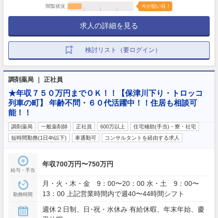
閲覧状況
今が狙い目！
求人の詳細を見る
検討リスト（要ログイン）
調剤薬局 ｜ 正社員
★年収７５０万円までＯＫ！！【保津川下り・トロッコ
列車の町】 年齢不問・６０代活躍中！！住居も相談可
能！！
調剤薬局
一般薬剤師
正社員
600万以上
住宅補助(手当)・寮・社宅
短時間勤務(1日4h以下)
車通勤可
コンサルタントを経由する求人
年収700万円〜750万円
給与・手当
月・火・木・金 9：00〜20：00 水・土 9：00〜
13：00 上記営業時間内で週40〜44時間シフト
勤務時間
週休２日制、日･祝・水休み 有給休暇、年末年始、慶