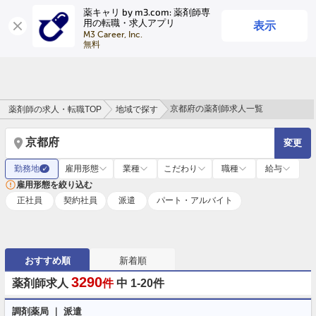
薬キャリ by m3.com: 薬剤師専
表示
用の転職・求人アプリ
ログイン
会員登録
M3 Career, Inc.

無料
京都府の薬剤師求人一覧
薬剤師の求人・転職TOP
地域で探す
京都府
変更
勤務地
雇用形態
業種
こだわり
職種
給与
✓
雇用形態を絞り込む
正社員
契約社員
派遣
パート・アルバイト
おすすめ順
新着順
3290
薬剤師求人
件
中 1-20件
調剤薬局 ｜ 派遣