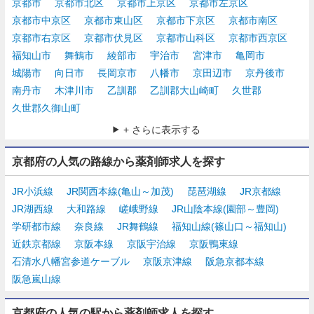
京都市
京都市北区
京都市上京区
京都市左京区
京都市中京区
京都市東山区
京都市下京区
京都市南区
京都市右京区
京都市伏見区
京都市山科区
京都市西京区
福知山市
舞鶴市
綾部市
宇治市
宮津市
亀岡市
城陽市
向日市
長岡京市
八幡市
京田辺市
京丹後市
南丹市
木津川市
乙訓郡
乙訓郡大山崎町
久世郡
久世郡久御山町
+ さらに表示する
京都府の人気の路線から薬剤師求人を探す
JR小浜線
JR関西本線(亀山～加茂)
琵琶湖線
JR京都線
JR湖西線
大和路線
嵯峨野線
JR山陰本線(園部～豊岡)
学研都市線
奈良線
JR舞鶴線
福知山線(篠山口～福知山)
近鉄京都線
京阪本線
京阪宇治線
京阪鴨東線
石清水八幡宮参道ケーブル
京阪京津線
阪急京都本線
阪急嵐山線
京都府の人気の駅から薬剤師求人を探す