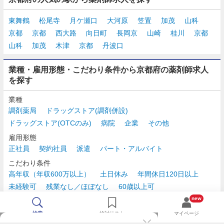
東舞鶴
松尾寺
月ケ瀬口
大河原
笠置
加茂
山科
京都
京都
西大路
向日町
長岡京
山崎
桂川
京都
山科
加茂
木津
京都
丹波口
業種・雇用形態・こだわり条件から京都府の薬剤師求人
を探す
業種
調剤薬局
ドラッグストア(調剤併設)
ドラッグストア(OTCのみ)
病院
企業
その他
雇用形態
正社員
契約社員
派遣
パート・アルバイト
こだわり条件
高年収（年収600万以上）
土日休み
年間休日120日以上
未経験可
残業なし／ほぼなし
60歳以上可
時給2,500円以上
new
検索
検討リスト
マイページ
TOP