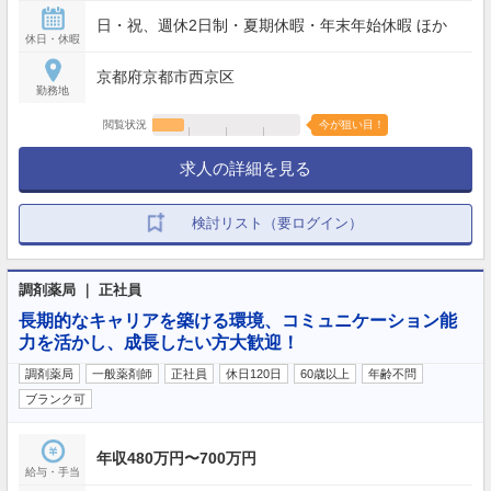
日・祝、週休2日制・夏期休暇・年末年始休暇 ほか
休日・休暇
京都府京都市西京区
勤務地
閲覧状況
今が狙い目！
求人の詳細を見る
検討リスト（要ログイン）
調剤薬局 ｜ 正社員
長期的なキャリアを築ける環境、コミュニケーション能
力を活かし、成長したい方大歓迎！
調剤薬局
一般薬剤師
正社員
休日120日
60歳以上
年齢不問
ブランク可
年収480万円〜700万円
給与・手当