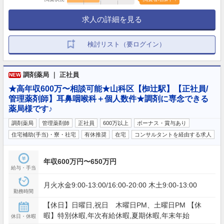
求人の詳細を見る
検討リスト（要ログイン）
調剤薬局 ｜ 正社員
NEW
★高年収600万〜相談可能★山科区【椥辻駅】【正社員/
管理薬剤師】耳鼻咽喉科＋個人数件★調剤に専念できる
薬局様です♪
調剤薬局
管理薬剤師
正社員
600万以上
ボーナス・賞与あり
住宅補助(手当)・寮・社宅
有休推奨
在宅
コンサルタントを経由する求人
年収600万円〜650万円
給与・手当
月火水金9:00-13:00/16:00-20:00 木土9:00-13:00
勤務時間
【休日】日曜日,祝日 木曜日PM、土曜日PM 【休
暇】特別休暇,年次有給休暇,夏期休暇,年末年始
休日・休暇