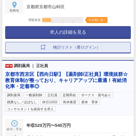
京都府京都市山科区
勤務地
閲覧状況
今が狙い目！
求人の詳細を見る
検討リスト（要ログイン）
調剤薬局 ｜ 正社員
NEW
京都市西京区【西向日駅】【薬剤師/正社員】環境抜群☆
教育体制が整っており、キャリアアップに最適！有給消
化率・定着率◎
調剤薬局
一般薬剤師
正社員
定期昇給
ボーナス・賞与あり
残業なし／ほぼなし
休日120日
有休推奨
産休・育休
コンサルタントを経由する求人
年収520万円〜540万円
給与・手当