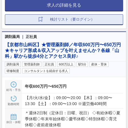
求人の詳細を見る
検討リスト（要ログイン）
調剤薬局 ｜ 正社員
【京都市山科区】★管理薬剤師／年収600万円〜650万円
★キャリア形成＆収入アップを叶えませんか？各線「山
科」駅から徒歩4分とアクセス良好♪
調剤薬局
管理薬剤師
正社員
600万以上
駅5分
産休・育休
研修制度
コンサルタントを経由する求人
年収600万円〜650万円
給与・手当
【月/火/水/金】：09:00〜20:00 【木】：09:00〜
13:30 【土】：09:00〜13:00 ※週労働40時間
勤務時間
＊週休2日制（定休日：日曜、祝日） ◇有給休暇◇夏
季休暇◇年末年始休暇◇慶弔休暇◇特別休暇◇育児
休日・休暇
休暇◇産前産後休暇