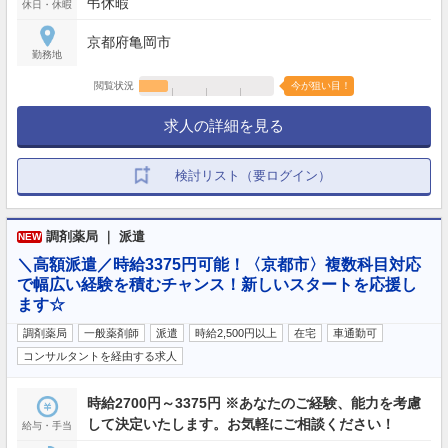
弔休暇
休日・休暇
京都府亀岡市
勤務地
閲覧状況
今が狙い目！
求人の詳細を見る
検討リスト（要ログイン）
調剤薬局 ｜ 派遣
NEW
＼高額派遣／時給3375円可能！〈京都市〉複数科目対応
で幅広い経験を積むチャンス！新しいスタートを応援し
ます☆
調剤薬局
一般薬剤師
派遣
時給2,500円以上
在宅
車通勤可
コンサルタントを経由する求人
時給2700円～3375円 ※あなたのご経験、能力を考慮
して決定いたします。お気軽にご相談ください！
給与・手当