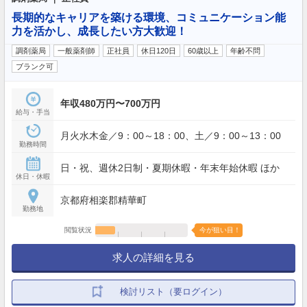
長期的なキャリアを築ける環境、コミュニケーション能
力を活かし、成長したい方大歓迎！
調剤薬局
一般薬剤師
正社員
休日120日
60歳以上
年齢不問
ブランク可
年収480万円〜700万円
給与・手当
月火水木金／9：00～18：00、土／9：00～13：00
勤務時間
日・祝、週休2日制・夏期休暇・年末年始休暇 ほか
休日・休暇
京都府相楽郡精華町
勤務地
閲覧状況
今が狙い目！
求人の詳細を見る
検討リスト（要ログイン）