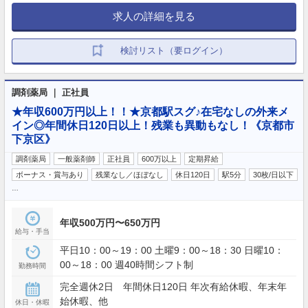
求人の詳細を見る
検討リスト（要ログイン）
調剤薬局 ｜ 正社員
★年収600万円以上！！★京都駅スグ♪在宅なしの外来メ
イン◎年間休日120日以上！残業も異動もなし！《京都市
下京区》
調剤薬局
一般薬剤師
正社員
600万以上
定期昇給
ボーナス・賞与あり
残業なし／ほぼなし
休日120日
駅5分
30枚/日以下
…
年収500万円〜650万円
給与・手当
平日10：00～19：00 土曜9：00～18：30 日曜10：
00～18：00 週40時間シフト制
勤務時間
完全週休2日 年間休日120日 年次有給休暇、年末年
始休暇、他
休日・休暇