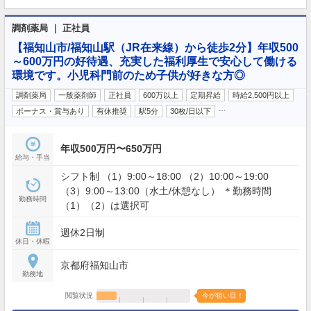
調剤薬局 ｜ 正社員
【福知山市/福知山駅（JR在来線）から徒歩2分】年収500
～600万円の好待遇、充実した福利厚生で安心して働ける
環境です。小児科門前のため子供が好きな方◎
調剤薬局
一般薬剤師
正社員
600万以上
定期昇給
時給2,500円以上
…
ボーナス・賞与あり
有休推奨
駅5分
30枚/日以下
年収500万円〜650万円
給与・手当
シフト制 （1）9:00～18:00 （2）10:00～19:00
（3）9:00～13:00（水土/休憩なし） ＊勤務時間
勤務時間
（1）（2）は選択可
週休2日制
休日・休暇
京都府福知山市
勤務地
閲覧状況
今が狙い目！