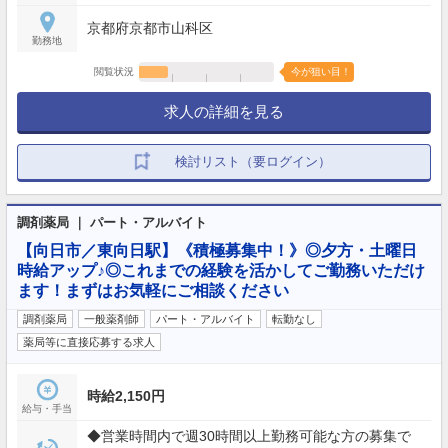
京都府京都市山科区
勤務地
閲覧状況
今が狙い目！
求人の詳細を見る
検討リスト（要ログイン）
調剤薬局 ｜ パート・アルバイト
【向日市／東向日駅】《積極募集中！》◎夕方・土曜日
時給アップ♪◎これまでの経験を活かしてご勤務いただけ
ます！まずはお気軽にご相談ください
調剤薬局
一般薬剤師
パート・アルバイト
転勤なし
薬局等に直接応募する求人
時給2,150円
給与・手当
◆営業時間内で週30時間以上勤務可能な方の募集で