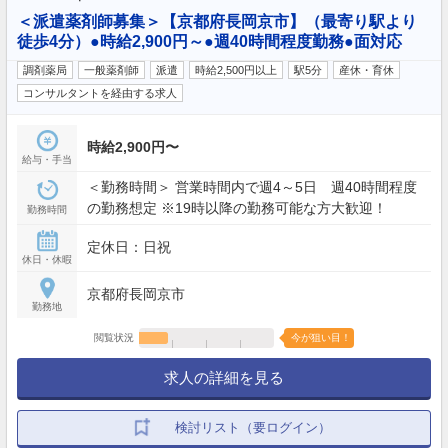
＜派遣薬剤師募集＞【京都府長岡京市】（最寄り駅より
徒歩4分）●時給2,900円～●週40時間程度勤務●面対応
調剤薬局
一般薬剤師
派遣
時給2,500円以上
駅5分
産休・育休
コンサルタントを経由する求人
時給2,900円〜
給与・手当
＜勤務時間＞ 営業時間内で週4～5日 週40時間程度
の勤務想定 ※19時以降の勤務可能な方大歓迎！
勤務時間
定休日：日祝
休日・休暇
京都府長岡京市
勤務地
閲覧状況
今が狙い目！
求人の詳細を見る
検討リスト（要ログイン）