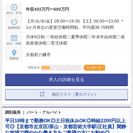
年収433万円〜600万円
給与・手当
【月/火/水/金】09:00〜19:30 【土】09:00〜13:00 ＊
1か月単位の変形労働時間制、平均週38.75時間
勤務時間
月休9日制 ◇有給休暇◇夏季休暇◇年末年始休暇◇産
前産後休暇◇育児休暇
休日・休暇
京都府八幡市
勤務地
閲覧状況
今が狙い目！
求人の詳細を見る
検討リスト（要ログイン）
調剤薬局 ｜ パート・アルバイト
平日18時まで勤務OK◎土日祝休みOK◎時給2200円以上
可◎【京都市左京区/茶山・京都芸術大学駅/正社員】閑静
な地域で穏やかな働き方をご希望の方にお勧め◎