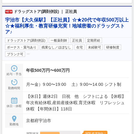
ドラッグストア(調剤併設) ｜ 正社員
NEW
宇治市【大久保駅】【正社員】☆★20代で年収500万以上
☆★福利厚生・教育研修充実！地域密着のドラッグスト
ア♪
ドラッグストア(調剤併設)
一般薬剤師
正社員
定期昇給
ボーナス・賞与あり
残業なし／ほぼなし
在宅
未経験可
研修制度
…
ブランク可
年収500万円〜600万円
給与・手当
月〜金）9:00〜19:00 土）9:00〜14:00 シフト制
勤務時間
【休日】週休2日 日祝 他 シフトによる 【休暇】
年次有給休暇,産前産後休暇,育児休暇 リフレッシュ
休日・休暇
休暇 【年間休日】118日
京都府宇治市
勤務地
閲覧状況
閲覧者増加中！