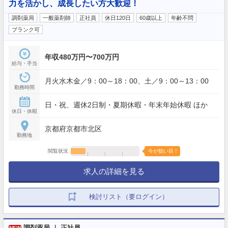
力を活かし、成長したい方大歓迎！
調剤薬局
一般薬剤師
正社員
休日120日
60歳以上
年齢不問
ブランク可
年収480万円〜700万円
給与・手当
月火水木金／9：00～18：00、土／9：00～13：00
勤務時間
日・祝、週休2日制・夏期休暇・年末年始休暇 ほか
休日・休暇
京都府京都市北区
勤務地
閲覧状況
今が狙い目！
求人の詳細を見る
検討リスト（要ログイン）
調剤薬局 ｜ 正社員
NEW