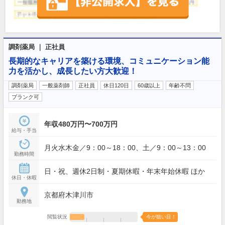
調剤薬局 ｜ 正社員
長期的なキャリアを築ける環境、コミュニケーション能
力を活かし、成長したい方大歓迎！
調剤薬局
一般薬剤師
正社員
休日120日
60歳以上
年齢不問
ブランク可
年収480万円〜700万円
給与・手当
月火水木金／9：00～18：00、土／9：00～13：00
勤務時間
日・祝、週休2日制・夏期休暇・年末年始休暇 ほか
休日・休暇
京都府木津川市
勤務地
閲覧状況
今が狙い目！