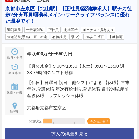
京都市左京区【北山駅】【正社員/薬剤師/求人】駅チカ徒
歩2分★耳鼻咽喉科メイン♪ワークライフバランスに優れ
た環境です！
調剤薬局
一般薬剤師
正社員
定期昇給
ボーナス・賞与あり
…
住宅補助(手当)・寮・社宅
有休推奨
駅5分
30枚/日以下
未経験可
年収400万円〜550万円
給与・手当
【月火水金】9:00〜19:30【木土】9:00〜13:00 週
38.75時間のシフト勤務
勤務時間
【休日】日曜日,祝日 他シフトによる 【休暇】年末
年始,介護休暇,年次有給休暇,育児休暇,慶弔休暇,産前
休日・休暇
産後休暇 リフレッシュ休暇
京都府京都市左京区
勤務地
閲覧状況
今が狙い目！
求人の詳細を見る