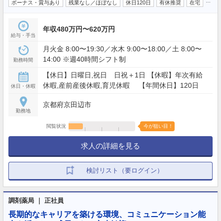
…
ボーナス・賞与あり
残業なし／ほぼなし
休日120日
有休推奨
在宅
年収480万円〜620万円
給与・手当
月火金 8:00〜19:30／水木 9:00〜18:00／土 8:00〜
14:00 ※週40時間シフト制
勤務時間
【休日】日曜日,祝日 日祝＋1日 【休暇】年次有給
休暇,産前産後休暇,育児休暇 【年間休日】120日
休日・休暇
京都府京田辺市
勤務地
閲覧状況
今が狙い目！
求人の詳細を見る
検討リスト（要ログイン）
調剤薬局 ｜ 正社員
長期的なキャリアを築ける環境、コミュニケーション能