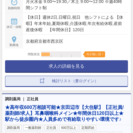
月火水金 9:00〜19:30／木土 9:00〜12:00 ※週40時
間シフト制
勤務時間
【休日】週休2日,日曜日,祝日 他シフトによる 【休
暇】年末年始,夏期休暇,介護休暇,年次有給休暇,産前
休日・休暇
産後休暇 【年間休日】120日
京都府京都市西京区
勤務地
閲覧状況
今が狙い目！
求人の詳細を見る
検討リスト（要ログイン）
調剤薬局 ｜ 正社員
★高年収600万相談可能★京田辺市【大住駅】【正社員/
薬剤師/求人】耳鼻咽喉科メイン★年間休日120日以上★
駅から徒歩圏内★人員多めで有給取りやすい環境です♪
調剤薬局
一般薬剤師
正社員
600万以上
定期昇給