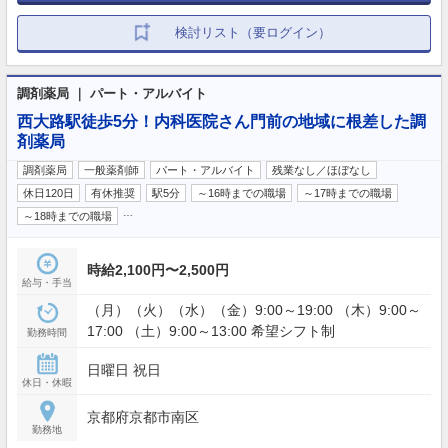
検討リスト（要ログイン）
調剤薬局 ｜ パート・アルバイト
西大路駅徒歩5分！内科医院さん門前の地域に根差した調
剤薬局
調剤薬局
一般薬剤師
パート・アルバイト
残業なし／ほぼなし
休日120日
有休推奨
駅5分
～16時までの職場
～17時までの職場
…
～18時までの職場
時給2,100円〜2,500円
給与・手当
（月）（火）（水）（金）9:00～19:00 （木）9:00～
17:00 （土）9:00～13:00 希望シフト制
勤務時間
日曜日 祝日
休日・休暇
京都府京都市南区
勤務地