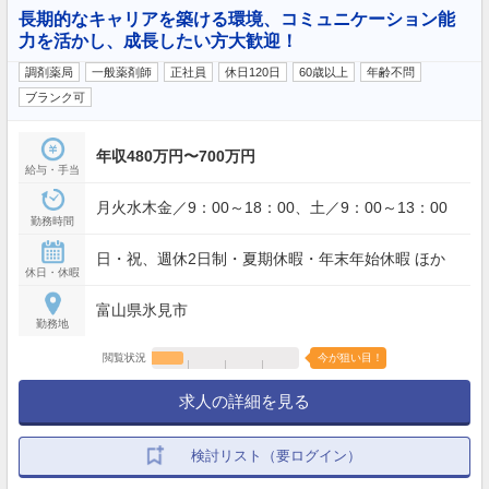
長期的なキャリアを築ける環境、コミュニケーション能
力を活かし、成長したい方大歓迎！
調剤薬局
一般薬剤師
正社員
休日120日
60歳以上
年齢不問
ブランク可
年収480万円〜700万円
給与・手当
月火水木金／9：00～18：00、土／9：00～13：00
勤務時間
日・祝、週休2日制・夏期休暇・年末年始休暇 ほか
休日・休暇
富山県氷見市
勤務地
閲覧状況
今が狙い目！
求人の詳細を見る
検討リスト（要ログイン）