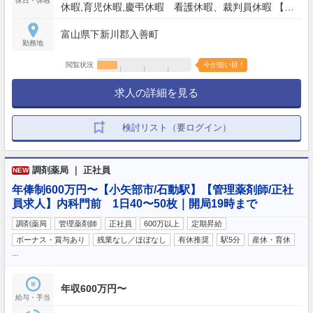
休日・休暇
休暇,育児休暇,慶弔休暇 看護休暇、裁判員休暇 【年
間休日】120日
富山県下新川郡入善町
勤務地
閲覧状況
今が狙い目！
求人の詳細を見る
検討リスト（要ログイン）
調剤薬局 ｜ 正社員
NEW
年俸制600万円〜【小矢部市/石動駅】【管理薬剤師/正社
員求人】内科門前 1日40〜50枚｜開局19時まで
調剤薬局
管理薬剤師
正社員
600万以上
定期昇給
ボーナス・賞与あり
残業なし／ほぼなし
有休推奨
駅5分
産休・育休
…
年収600万円〜
給与・手当