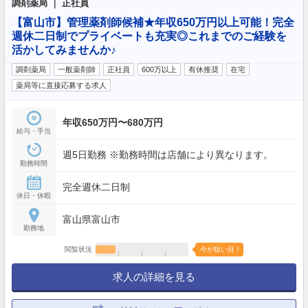
調剤薬局 ｜ 正社員
【富山市】管理薬剤師候補★年収650万円以上可能！完全
週休二日制でプライベートも充実◎これまでのご経験を
活かしてみませんか♪
調剤薬局
一般薬剤師
正社員
600万以上
有休推奨
在宅
薬局等に直接応募する求人
年収650万円〜680万円
給与・手当
週5日勤務 ※勤務時間は店舗により異なります。
勤務時間
完全週休二日制
休日・休暇
富山県富山市
勤務地
閲覧状況
今が狙い目！
求人の詳細を見る