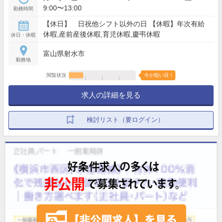
9:00〜13:00
勤務時間
【休日】 日祝他シフト以外の日 【休暇】年次有給
休暇,産前産後休暇,育児休暇,慶弔休暇
休日・休暇
富山県射水市
勤務地
閲覧状況
今が狙い目！
求人の詳細を見る
検討リスト（要ログイン）