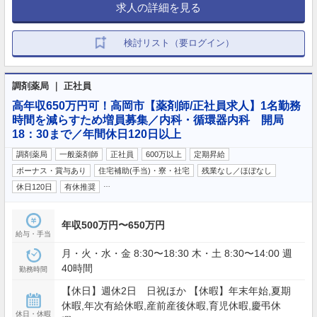
求人の詳細を見る
検討リスト（要ログイン）
調剤薬局 ｜ 正社員
高年収650万円可！高岡市【薬剤師/正社員求人】1名勤務
時間を減らすため増員募集／内科・循環器内科 開局
18：30まで／年間休日120日以上
調剤薬局
一般薬剤師
正社員
600万以上
定期昇給
ボーナス・賞与あり
住宅補助(手当)・寮・社宅
残業なし／ほぼなし
…
休日120日
有休推奨
年収500万円〜650万円
給与・手当
月・火・水・金 8:30〜18:30 木・土 8:30〜14:00 週
40時間
勤務時間
【休日】週休2日 日祝ほか 【休暇】年末年始,夏期
休暇,年次有給休暇,産前産後休暇,育児休暇,慶弔休
休日・休暇