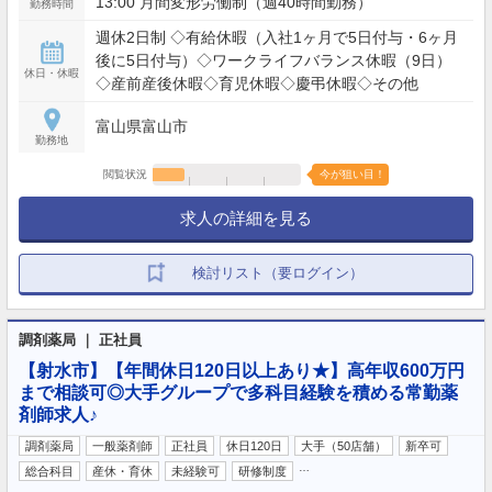
13:00 月間変形労働制（週40時間勤務）
勤務時間
週休2日制 ◇有給休暇（入社1ヶ月で5日付与・6ヶ月
後に5日付与）◇ワークライフバランス休暇（9日）
休日・休暇
◇産前産後休暇◇育児休暇◇慶弔休暇◇その他
富山県富山市
勤務地
閲覧状況
今が狙い目！
求人の詳細を見る
検討リスト（要ログイン）
調剤薬局 ｜ 正社員
【射水市】【年間休日120日以上あり★】高年収600万円
まで相談可◎大手グループで多科目経験を積める常勤薬
剤師求人♪
調剤薬局
一般薬剤師
正社員
休日120日
大手（50店舗）
新卒可
…
総合科目
産休・育休
未経験可
研修制度