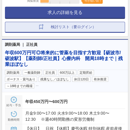
閲覧状況
今が狙い目！
求人の詳細を見る
検討リスト（要ログイン）
調剤薬局 ｜ 正社員
年収600万円可◎将来的に管薬を目指す方歓迎【砺波市/
砺波駅】【薬剤師/正社員】心療内科 開局18時まで｜残
業ほぼなし
調剤薬局
一般薬剤師
正社員
600万以上
定期昇給
ボーナス・賞与あり
残業なし／ほぼなし
休日120日
有休推奨
…
～18時までの職場
年収450万円〜600万円
給与・手当
月金9:00〜17:00 火水9:00〜18:00 木土9:00〜
12:30 ※週40時間勤務の変形労働制
勤務時間
【休日】 日祝 【休暇】慶弔休暇,特別休暇,産前産後