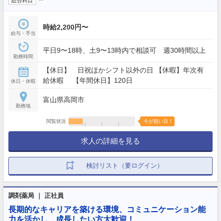
総合科目
時給2,200円〜
給与・手当
平日9〜18時、土9〜13時内で相談可 週30時間以上
勤務時間
【休日】 日祝ほかシフト以外の日 【休暇】年次有
給休暇 【年間休日】120日
休日・休暇
富山県高岡市
勤務地
閲覧状況
今が狙い目！
求人の詳細を見る
検討リスト（要ログイン）
調剤薬局 ｜ 正社員
長期的なキャリアを築ける環境、コミュニケーション能
力を活かし、成長したい方大歓迎！