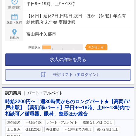
平日9〜19時、土9〜13時
勤務時間
【休日】週休2日,日曜日,祝日 ほか 【休暇】年次有
給休暇,年末年始,夏期休暇
休日・休暇
富山県小矢部市
勤務地
閲覧状況
今が狙い目！
求人の詳細を見る
検討リスト（要ログイン）
調剤薬局 ｜ パート・アルバイト
時給2200円〜｜週30時間からのロングパート★【高岡市/
戸出駅】【薬剤師/パート】平日9〜18時、土9〜13時内で
相談可／循環器、眼科、整形ほか総合
調剤薬局
一般薬剤師
パート・アルバイト
残業なし／ほぼなし
土日休み
休日120日
有休推奨
～18時までの職場
週休2.5日以上
…