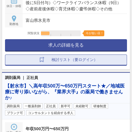
後に5日付与）◇ワークライフバランス休暇（9日）
休日・休暇
◇産前産後休暇◇育児休暇◇慶弔休暇◇その他
富山県氷見市
勤務地
閲覧状況
今が狙い目！
求人の詳細を見る
検討リスト（要ログイン）
調剤薬局 ｜ 正社員
【射水市】＼高年収500万〜650万円スタート★／地域医
療に寄り添いながら、『業界大手』の薬局で働きません
か♪
調剤薬局
一般薬剤師
正社員
新卒可
未経験可
研修制度
ブランク可
コンサルタントを経由する求人
年収500万円〜650万円