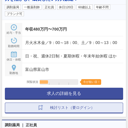
調剤薬局
一般薬剤師
正社員
休日120日
60歳以上
年齢不問
ブランク可
年収480万円〜700万円
給与・手当
月火水木金／9：00～18：00、土／9：00～13：00
勤務時間
日・祝、週休2日制・夏期休暇・年末年始休暇 ほか
休日・休暇
富山県富山市
勤務地
閲覧状況
今が狙い目！
求人の詳細を見る
検討リスト（要ログイン）
調剤薬局 ｜ 正社員