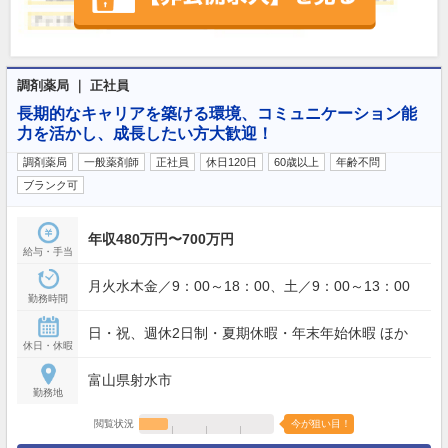
調剤薬局 ｜ 正社員
長期的なキャリアを築ける環境、コミュニケーション能
力を活かし、成長したい方大歓迎！
調剤薬局
一般薬剤師
正社員
休日120日
60歳以上
年齢不問
ブランク可
年収480万円〜700万円
給与・手当
月火水木金／9：00～18：00、土／9：00～13：00
勤務時間
日・祝、週休2日制・夏期休暇・年末年始休暇 ほか
休日・休暇
富山県射水市
勤務地
閲覧状況
今が狙い目！