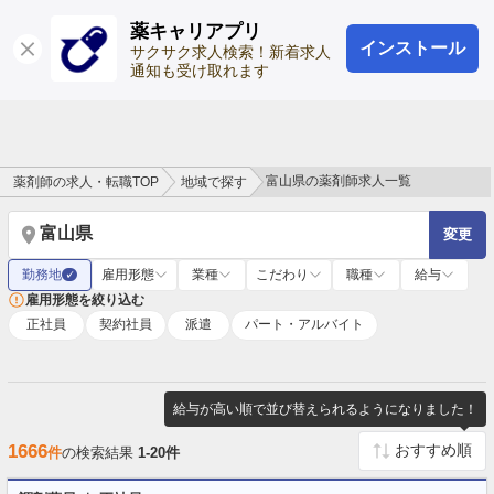
薬キャリアプリ
インストール
ログイン
会員登録
サクサク求人検索！新着求人
通知も受け取れます
富山県の薬剤師求人一覧
薬剤師の求人・転職TOP
地域で探す
富山県
変更
勤務地
雇用形態
業種
こだわり
職種
給与
✓
雇用形態を絞り込む
正社員
契約社員
派遣
パート・アルバイト
給与が高い順で並び替えられるようになりました！
1666
件
の検索結果
1-20件