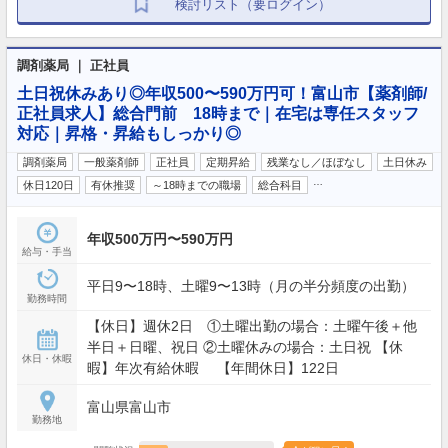
検討リスト（要ログイン）
調剤薬局 ｜ 正社員
土日祝休みあり◎年収500〜590万円可！富山市【薬剤師/
正社員求人】総合門前 18時まで｜在宅は専任スタッフ
対応｜昇格・昇給もしっかり◎
調剤薬局
一般薬剤師
正社員
定期昇給
残業なし／ほぼなし
土日休み
…
休日120日
有休推奨
～18時までの職場
総合科目
年収500万円〜590万円
給与・手当
平日9〜18時、土曜9〜13時（月の半分頻度の出勤）
勤務時間
【休日】週休2日 ①土曜出勤の場合：土曜午後＋他
半日＋日曜、祝日 ②土曜休みの場合：土日祝 【休
休日・休暇
暇】年次有給休暇 【年間休日】122日
富山県富山市
勤務地