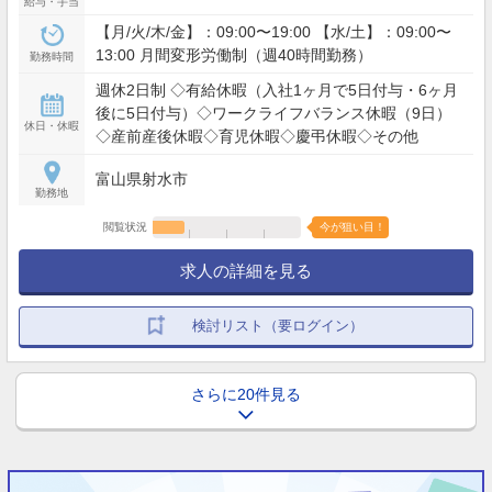
給与・手当
【月/火/木/金】：09:00〜19:00 【水/土】：09:00〜
13:00 月間変形労働制（週40時間勤務）
勤務時間
週休2日制 ◇有給休暇（入社1ヶ月で5日付与・6ヶ月
後に5日付与）◇ワークライフバランス休暇（9日）
休日・休暇
◇産前産後休暇◇育児休暇◇慶弔休暇◇その他
富山県射水市
勤務地
閲覧状況
今が狙い目！
求人の詳細を見る
検討リスト（要ログイン）
さらに20件見る