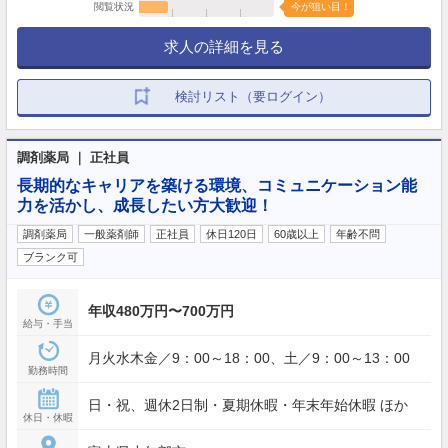
閲覧状況
今が狙い目！
求人の詳細を見る
検討リスト（要ログイン）
調剤薬局 ｜ 正社員
長期的なキャリアを築ける環境、コミュニケーション能
力を活かし、成長したい方大歓迎！
調剤薬局
一般薬剤師
正社員
休日120日
60歳以上
年齢不問
ブランク可
年収480万円〜700万円
給与・手当
月火水木金／9：00～18：00、土／9：00～13：00
勤務時間
日・祝、週休2日制・夏期休暇・年末年始休暇 ほか
休日・休暇