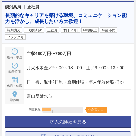
調剤薬局 ｜ 正社員
長期的なキャリアを築ける環境、コミュニケーション能
力を活かし、成長したい方大歓迎！
調剤薬局
一般薬剤師
正社員
休日120日
60歳以上
年齢不問
ブランク可
年収480万円〜700万円
給与・手当
月火水木金／9：00～18：00、土／9：00～13：00
勤務時間
日・祝、週休2日制・夏期休暇・年末年始休暇 ほか
休日・休暇
富山県射水市
勤務地
閲覧状況
今が狙い目！
求人の詳細を見る