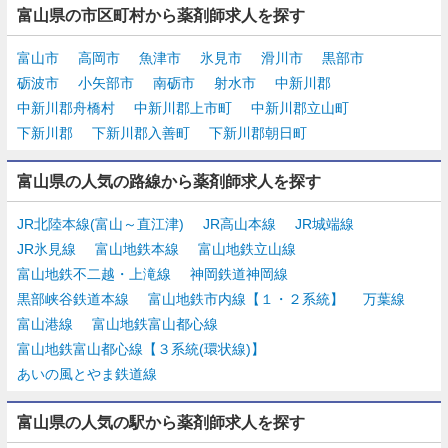
富山県の市区町村から薬剤師求人を探す
富山市
高岡市
魚津市
氷見市
滑川市
黒部市
砺波市
小矢部市
南砺市
射水市
中新川郡
中新川郡舟橋村
中新川郡上市町
中新川郡立山町
下新川郡
下新川郡入善町
下新川郡朝日町
富山県の人気の路線から薬剤師求人を探す
JR北陸本線(富山～直江津)
JR高山本線
JR城端線
JR氷見線
富山地鉄本線
富山地鉄立山線
富山地鉄不二越・上滝線
神岡鉄道神岡線
黒部峡谷鉄道本線
富山地鉄市内線【１・２系統】
万葉線
富山港線
富山地鉄富山都心線
富山地鉄富山都心線【３系統(環状線)】
あいの風とやま鉄道線
富山県の人気の駅から薬剤師求人を探す