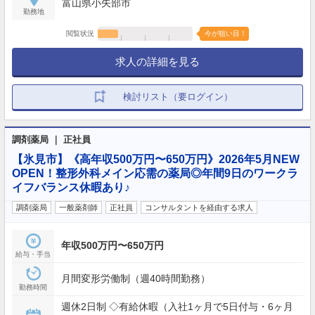
富山県小矢部市
勤務地
閲覧状況
今が狙い目！
求人の詳細を見る
検討リスト（要ログイン）
調剤薬局 ｜ 正社員
【氷見市】《高年収500万円〜650万円》2026年5月NEW
OPEN！整形外科メイン応需の薬局◎年間9日のワークラ
イフバランス休暇あり♪
調剤薬局
一般薬剤師
正社員
コンサルタントを経由する求人
年収500万円〜650万円
給与・手当
月間変形労働制（週40時間勤務）
勤務時間
週休2日制 ◇有給休暇（入社1ヶ月で5日付与・6ヶ月