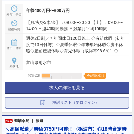
年収400万円〜600万円
給与・手当
【月/火/水/木/金】：09:00〜20:30 【土】：09:00〜
14:00 ＊週40時間勤務 ＊残業月平均10時間
勤務時間
週休2日制／＊年間休日120日以上 ◇有給休暇（初年
度で13日付与）◇夏季休暇◇年末年始休暇◇慶弔休
休日・休暇
暇◇産前産後休暇◇育児休暇（取得率98.6％）◇特
別休暇◇その他
富山県射水市
勤務地
閲覧状況
今が狙い目！
求人の詳細を見る
検討リスト（要ログイン）
調剤薬局 ｜ 派遣
NEW
＼高額派遣／時給3750円可能！〈砺波市〉◎18時台定時