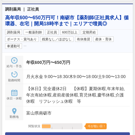
調剤薬局 ｜ 正社員
高年収600〜650万円可！南砺市【薬剤師/正社員求人】循
環器、在宅｜開局18時半まで｜エリアで増員◎
調剤薬局
一般薬剤師
正社員
600万以上
定期昇給
ボーナス・賞与あり
残業なし／ほぼなし
有休推奨
産休・育休
…
車通勤可
年収600万円〜650万円
給与・手当
月火水金 9:00〜18:30/木9:00〜18:00/土9:00〜13:00
勤務時間
【休日】完全週休2日 【休暇】夏期休暇,年末年始,
年次有給休暇,産前産後休暇,育児休暇,慶弔休暇,介護
休日・休暇
休暇 リフレッシュ休暇 等
富山県南砺市
勤務地
閲覧状況
今が狙い目！