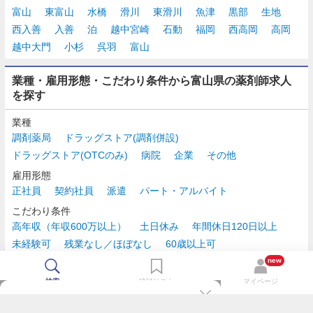
富山
東富山
水橋
滑川
東滑川
魚津
黒部
生地
西入善
入善
泊
越中宮崎
石動
福岡
西高岡
高岡
越中大門
小杉
呉羽
富山
業種・雇用形態・こだわり条件から富山県の薬剤師求人
を探す
業種
調剤薬局
ドラッグストア(調剤併設)
ドラッグストア(OTCのみ)
病院
企業
その他
雇用形態
正社員
契約社員
派遣
パート・アルバイト
こだわり条件
高年収（年収600万以上）
土日休み
年間休日120日以上
未経験可
残業なし／ほぼなし
60歳以上可
時給2,500円以上
new
検索
検討リスト
マイページ
TOP