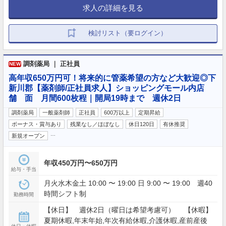
求人の詳細を見る
検討リスト（要ログイン）
調剤薬局 ｜ 正社員
NEW
高年収650万円可！将来的に管薬希望の方など大歓迎◎下
新川郡【薬剤師/正社員求人】ショッピングモール内店
舗 面 月間600枚程｜開局19時まで 週休2日
調剤薬局
一般薬剤師
正社員
600万以上
定期昇給
ボーナス・賞与あり
残業なし／ほぼなし
休日120日
有休推奨
…
新規オープン
年収450万円〜650万円
給与・手当
月火水木金土 10:00 〜 19:00 日 9:00 〜 19:00 週40
時間シフト制
勤務時間
【休日】 週休2日（曜日は希望考慮可） 【休暇】
夏期休暇,年末年始,年次有給休暇,介護休暇,産前産後