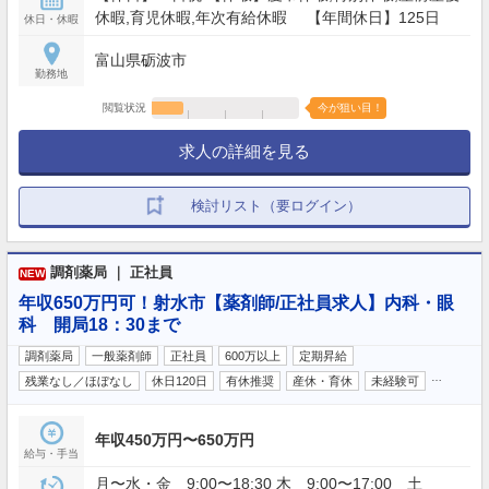
休暇,育児休暇,年次有給休暇 【年間休日】125日
休日・休暇
富山県砺波市
勤務地
閲覧状況
今が狙い目！
求人の詳細を見る
検討リスト（要ログイン）
調剤薬局 ｜ 正社員
NEW
年収650万円可！射水市【薬剤師/正社員求人】内科・眼
科 開局18：30まで
調剤薬局
一般薬剤師
正社員
600万以上
定期昇給
…
残業なし／ほぼなし
休日120日
有休推奨
産休・育休
未経験可
年収450万円〜650万円
給与・手当
月〜水・金 9:00〜18:30 木 9:00〜17:00 土