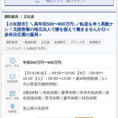
検討リスト（要ログイン）
調剤薬局 ｜ 正社員
【小矢部市】＼高年収500〜600万円♪／転居を伴う異動ナ
シ！北陸密着の地元法人で腰を据えて働きませんか◎＜
多科目応需の薬局＞
調剤薬局
一般薬剤師
正社員
未経験可
ブランク可
車通勤可
コンサルタントを経由する求人
年収500万円〜600万円
給与・手当
【月/火/木/金】：09:00〜19:00 【水】：08:00〜
16:00 【土】：09:00〜13:00 ＊週40時間勤務（1ヶ
勤務時間
月の変形労働時間制）
4週6休制 ◇有給休暇◇夏季休暇◇年末年始休暇◇産
前産後休暇◇育児休暇◇慶弔休暇◇特別休暇
休日・休暇
富山県小矢部市
勤務地