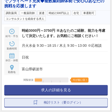
でプライベート充実◆複数薬剤師体制で安心◎あなたの
挑戦を応援します
調剤薬局
一般薬剤師
派遣
時給2,500円以上
在宅
車通勤可
コンサルタントを経由する求人
時給3000円～3750円 ※あなたのご経験、能力を考慮
して決定いたします。お気軽にご相談ください！
給与・手当
月火水金 9:30～18:15 / 木土 9:30～13:00 ※応相談
勤務時間
日祝
休日・休暇
富山県砺波市
勤務地
閲覧状況
今が狙い目！
求人の詳細を見る
検討リスト（要ログイン）