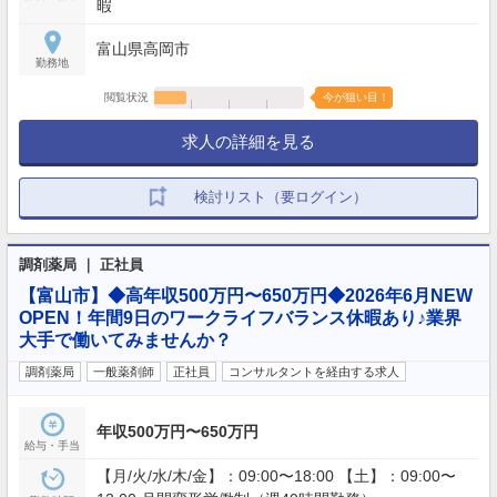
暇
富山県高岡市
勤務地
閲覧状況
今が狙い目！
求人の詳細を見る
検討リスト（要ログイン）
調剤薬局 ｜ 正社員
【富山市】◆高年収500万円〜650万円◆2026年6月NEW
OPEN！年間9日のワークライフバランス休暇あり♪業界
大手で働いてみませんか？
調剤薬局
一般薬剤師
正社員
コンサルタントを経由する求人
年収500万円〜650万円
給与・手当
【月/火/水/木/金】：09:00〜18:00 【土】：09:00〜