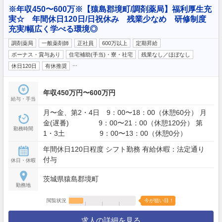
※年収450〜600万※【猿島郡境町/調剤薬局】福利厚生充
実☆ 年間休日120日/日祝休み 残業少なめ 研修制度
充実/幅広く学べる環境◎
調剤薬局
一般薬剤師
正社員
600万以上
定期昇給
ボーナス・賞与あり
住宅補助(手当)・寮・社宅
残業なし／ほぼなし
…
休日120日
有休推奨
年収450万円〜600万円
給与・手当
月〜金、第2・4日 9：00〜18：00（休憩60分） 月
金(遅番) 9：00〜21：00（休憩120分） 第
勤務時間
1・3土 9：00〜13：00（休憩0分）
年間休日120日程度 シフト勤務 有給休暇：法定通り
付与
休日・休暇
茨城県猿島郡境町
勤務地
閲覧状況
今が狙い目！
求人の詳細を見る