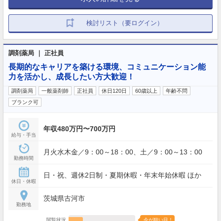
検討リスト（要ログイン）
調剤薬局 ｜ 正社員
長期的なキャリアを築ける環境、コミュニケーション能
力を活かし、成長したい方大歓迎！
調剤薬局
一般薬剤師
正社員
休日120日
60歳以上
年齢不問
ブランク可
年収480万円〜700万円
給与・手当
月火水木金／9：00～18：00、土／9：00～13：00
勤務時間
日・祝、週休2日制・夏期休暇・年末年始休暇 ほか
休日・休暇
茨城県古河市
勤務地
閲覧状況
今が狙い目！