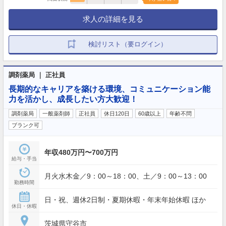
求人の詳細を見る
検討リスト（要ログイン）
調剤薬局 ｜ 正社員
長期的なキャリアを築ける環境、コミュニケーション能
力を活かし、成長したい方大歓迎！
調剤薬局
一般薬剤師
正社員
休日120日
60歳以上
年齢不問
ブランク可
年収480万円〜700万円
給与・手当
月火水木金／9：00～18：00、土／9：00～13：00
勤務時間
日・祝、週休2日制・夏期休暇・年末年始休暇 ほか
休日・休暇
茨城県守谷市