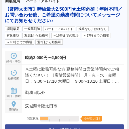
調剤薬局 ｜ パート・アルバイト
【常陸太田市】時給最大2,500円★土曜必須！年齢不問／
お問い合わせ後、ご希望の勤務時間についてメッセージ
にてお知らせください♪
調剤薬局
一般薬剤師
パート・アルバイト
残業なし／ほぼなし
有休推奨
週1日から勤務可
～16時までの職場
～17時までの職場
…
～18時までの職場
週2日から勤務可
時給2,000円〜2,500円
給与・手当
※土曜に勤務可能な方 勤務時間は営業時間内でご相
談ください！ 《店舗営業時間》 月・火・水・金曜
勤務時間
日： 9:00〜17:10 木曜日： 9:00〜13:10 土曜日：
9:00〜15:10
勤務日以外
休日・休暇
茨城県常陸太田市
勤務地
閲覧状況
今が狙い目！