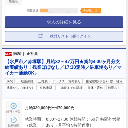
勤務地
閲覧状況
今が狙い目！
求人の詳細を見る
検討リスト（要ログイン）
病院 ｜ 正社員
NEW
【水戸市／赤塚駅】月給32～47万円★賞与4.00ヶ月分支
給実績あり！残業ほぼなし／17:30定時／駐車場あり／マ
イカー通勤OK♪
病院
一般薬剤師
正社員
ボーナス・賞与あり
住宅補助(手当)・寮・社宅
残業なし／ほぼなし
有休推奨
～18時までの職場
産休・育休
転勤なし
…
月給320,000円〜470,000円
給与・手当
就業時間： 8:30〜17:30 休憩時間： 60分 時間外労働
（残業）： あり（月平均 5時間程度）
勤務時間