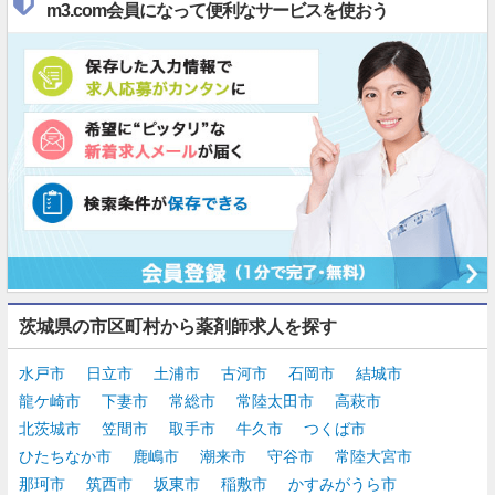
m3.com会員になって便利なサービスを使おう
茨城県の市区町村から薬剤師求人を探す
水戸市
日立市
土浦市
古河市
石岡市
結城市
龍ケ崎市
下妻市
常総市
常陸太田市
高萩市
北茨城市
笠間市
取手市
牛久市
つくば市
ひたちなか市
鹿嶋市
潮来市
守谷市
常陸大宮市
那珂市
筑西市
坂東市
稲敷市
かすみがうら市