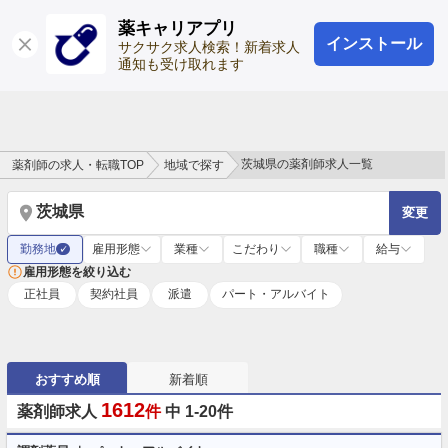
薬キャリアプリ
インストール
ログイン
会員登録
サクサク求人検索！新着求人
通知も受け取れます
茨城県の薬剤師求人一覧
薬剤師の求人・転職TOP
地域で探す
茨城県
変更
勤務地
雇用形態
業種
こだわり
職種
給与
✓
雇用形態を絞り込む
正社員
契約社員
派遣
パート・アルバイト
おすすめ順
新着順
1612
薬剤師求人
件
中 1-20件