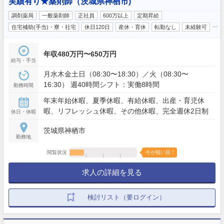
実績有り★薬剤師（茨城県神栖市)
調剤薬局
一般薬剤師
正社員
600万以上
定期昇給
…
住宅補助(手当)・寮・社宅
休日120日
産休・育休
転勤なし
未経験可
年収480万円〜650万円
給与・手当
月水木金土日（08:30〜18:30）／火（08:30〜
16:30） 週40時間シフト：実働8時間
勤務時間
年末年始休暇、夏季休暇、有給休暇、出産・育児休
暇、リフレッシュ休暇、その他休暇、完全週休2日制
休日・休暇
茨城県神栖市
勤務地
閲覧状況
今が狙い目！
求人の詳細を見る
検討リスト（要ログイン）