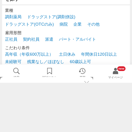
業種
調剤薬局
ドラッグストア(調剤併設)
ドラッグストア(OTCのみ)
病院
企業
その他
雇用形態
正社員
契約社員
派遣
パート・アルバイト
こだわり条件
高年収（年収600万以上）
土日休み
年間休日120日以上
未経験可
残業なし／ほぼなし
60歳以上可
時給2,500円以上
new
検索
検討リスト
履歴
マイページ
TOP
m3.comログインで
求人探しがもっと便利に
最近チェックした求人一覧
薬剤師の転職成功ガイド
希望に合う新着求人を通知
コンサルタントに転職相談
人気求人を通知メールで逃さずキャッチ
検討中の求人を保存
利用規約
個人情報の取り扱いについて
求人をキープして、比較・検討できる
応募フォームの入力が簡単に