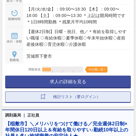
給与・手当
【月/火/水/金】：09:00〜18:30 【木】：09:00〜
18:00 【土】：09:00〜13:30 ＊上記は開局時間です
勤務時間
＊1日8時間勤務 ＊残業月平均10時間
【週休2日制】日曜・祝日、他／＊有給を取得しやす
い職場 ◇有給休暇◇夏季休暇◇年末年始休暇◇産前
休日・休暇
産後休暇◇育児休暇◇介護休暇
茨城県下妻市
勤務地
閲覧状況
今が狙い目！
求人の詳細を見る
検討リスト（要ログイン）
調剤薬局 ｜ 正社員
【稲敷市】＼メリハリをつけて働ける／完全週休2日制×
年間休日120日以上＆有給を取りやすい♪勤続10年以上の
社員も多い地域密着の安定法人★