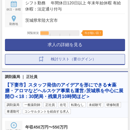
シフト勤務 年間休日120日以上 年末年始休暇 有給
休暇：法定通り付与
休日・休暇
茨城県常陸大宮市
勤務地
閲覧状況
今が狙い目！
求人の詳細を見る
検討リスト（要ログイン）
調剤薬局 ｜ 正社員
【下妻市】スタッフ発信のアイデアを形にできる★薬
膳・アロマなどヘルスケア事業も運営♪茨城県を中心に展
開◎＜18：30閉局・残業月10時間ほど＞
調剤薬局
一般薬剤師
正社員
在宅
転勤なし
未経験可
研修制度
車通勤可
コンサルタントを経由する求人
年収450万円〜550万円