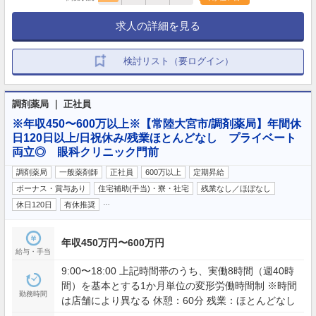
求人の詳細を見る
検討リスト（要ログイン）
調剤薬局 ｜ 正社員
※年収450〜600万以上※【常陸大宮市/調剤薬局】年間休
日120日以上/日祝休み/残業ほとんどなし プライベート
両立◎ 眼科クリニック門前
調剤薬局
一般薬剤師
正社員
600万以上
定期昇給
ボーナス・賞与あり
住宅補助(手当)・寮・社宅
残業なし／ほぼなし
…
休日120日
有休推奨
年収450万円〜600万円
給与・手当
9:00〜18:00 上記時間帯のうち、実働8時間（週40時
間）を基本とする1か月単位の変形労働時間制 ※時間
勤務時間
は店舗により異なる 休憩：60分 残業：ほとんどなし