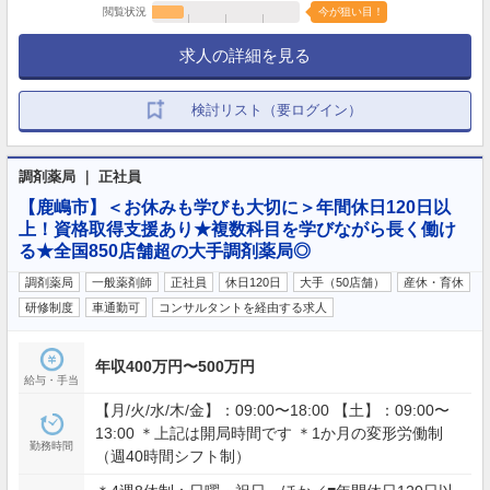
閲覧状況
今が狙い目！
求人の詳細を見る
検討リスト（要ログイン）
調剤薬局 ｜ 正社員
【鹿嶋市】＜お休みも学びも大切に＞年間休日120日以
上！資格取得支援あり★複数科目を学びながら長く働け
る★全国850店舗超の大手調剤薬局◎
調剤薬局
一般薬剤師
正社員
休日120日
大手（50店舗）
産休・育休
研修制度
車通勤可
コンサルタントを経由する求人
年収400万円〜500万円
給与・手当
【月/火/水/木/金】：09:00〜18:00 【土】：09:00〜
13:00 ＊上記は開局時間です ＊1か月の変形労働制
勤務時間
（週40時間シフト制）