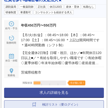
調剤薬局
一般薬剤師
正社員
休日120日
産休・育休
転勤なし
研修制度
車通勤可
コンサルタントを経由する求人
年収450万円〜550万円
給与・手当
【月/火/水/金】：08:45〜18:00 【木】：08:45〜
17:00 【土】：08:45〜16:00 ＊上記は開局時間です
勤務時間
＊週40時間勤務（シフト制）
【完全週休2日制】日曜・祝日、ほか／■年間休日120
日以上■／＊有給を取得しやすい職場です ◇有給休暇
休日・休暇
◇夏季休暇◇年末年始休暇◇慶弔休暇◇産前産後休
暇◇育児休暇
茨城県稲敷市
勤務地
閲覧状況
今が狙い目！
求人の詳細を見る
検討リスト（要ログイン）