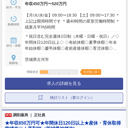
年収450万円〜520万円
給与・手当
【月/火/水/金】09:00〜18:30 【土】09:00〜17:30 ＊
上記は開局時間です ＊週40時間の変形労働時間制 ＊
勤務時間
残業月平均5時間
＊祝日含む完全週休2日制（木曜・日曜・祝日）／◇
年間休日120日以上◇ ◇有給休暇◇夏季休暇◇年末
休日・休暇
年始休暇◇慶弔休暇◇産前産後休暇◇育児休暇◇介
護休暇◇特別休暇
茨城県古河市
勤務地
閲覧状況
今が狙い目！
求人の詳細を見る
検討リスト（要ログイン）
調剤薬局 ｜ 正社員
NEW
★年収650万円可★年間休日120日以上★産休・育休取得