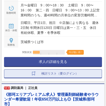
月〜金曜日 9：00〜18：30 土曜日 9：00〜
16：00 第二・四 日曜日 9：00〜13：00 上記営
勤務時間
業時間のうち、週40時間の月単位の変形労働時間制
（シフト）
日曜日、平日1日、祝日 ※店舗により異なる 週休
2日制 年間休日120日 日曜日は第一・三・五 休日
休日・休暇
有給休暇、夏季・冬季休暇
茨城県つくば市
勤務地
閲覧状況
今が狙い目！
求人の詳細を見る
検討リスト（要ログイン）
調剤薬局 ｜ 正社員
NEW
《那珂エリアプレミアム求人》管理薬剤師経験者やラウ
ンダー希望歓迎！年収650万円以上も◎【茨城県/那珂
市】