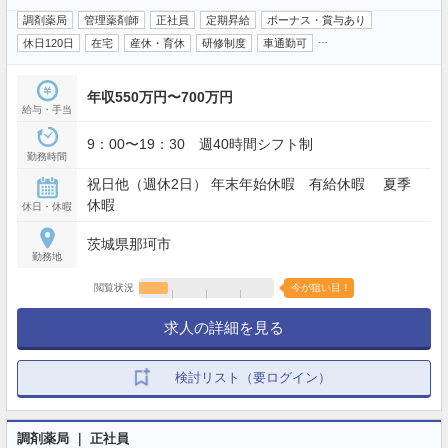
調剤薬局
管理薬剤師
正社員
定期昇給
ボーナス・賞与あり
…
休日120日
在宅
産休・育休
研修制度
車通勤可
年収550万円〜700万円
給与・手当
9：00〜19：30 週40時間シフト制
勤務時間
祝日他（週休2日） 年末年始休暇 有給休暇 夏季
休暇
休日・休暇
茨城県那珂市
勤務地
閲覧状況
今が狙い目！
求人の詳細を見る
検討リスト（要ログイン）
調剤薬局 ｜ 正社員