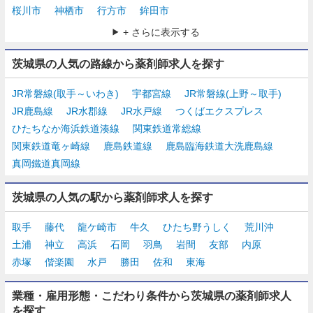
桜川市
神栖市
行方市
鉾田市
+ さらに表示する
茨城県の人気の路線から薬剤師求人を探す
JR常磐線(取手～いわき)
宇都宮線
JR常磐線(上野～取手)
JR鹿島線
JR水郡線
JR水戸線
つくばエクスプレス
ひたちなか海浜鉄道湊線
関東鉄道常総線
関東鉄道竜ヶ崎線
鹿島鉄道線
鹿島臨海鉄道大洗鹿島線
真岡鐵道真岡線
茨城県の人気の駅から薬剤師求人を探す
取手
藤代
龍ケ崎市
牛久
ひたち野うしく
荒川沖
土浦
神立
高浜
石岡
羽鳥
岩間
友部
内原
赤塚
偕楽園
水戸
勝田
佐和
東海
業種・雇用形態・こだわり条件から茨城県の薬剤師求人
を探す