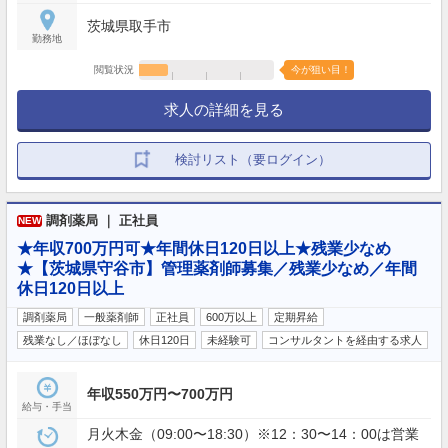
茨城県取手市
勤務地
閲覧状況
今が狙い目！
求人の詳細を見る
検討リスト（要ログイン）
調剤薬局 ｜ 正社員
NEW
★年収700万円可★年間休日120日以上★残業少なめ
★【茨城県守谷市】管理薬剤師募集／残業少なめ／年間
休日120日以上
調剤薬局
一般薬剤師
正社員
600万以上
定期昇給
残業なし／ほぼなし
休日120日
未経験可
コンサルタントを経由する求人
年収550万円〜700万円
給与・手当
月火木金（09:00〜18:30）※12：30〜14：00は営業