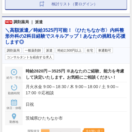
検討リスト（要ログイン）
調剤薬局 ｜ 派遣
NEW
＼高額派遣／時給3525円可能！〈ひたちなか市〉内科整
形外科の2科目経験でスキルアップ！あなたの挑戦を応援
します◎
調剤薬局
一般薬剤師
派遣
時給2,500円以上
在宅
車通勤可
コンサルタントを経由する求人
時給2820円～3525円 ※あなたのご経験、能力を考慮
して決定いたします。お気軽にご相談ください！
給与・手当
月火水金 9:00～18:30 / 木 9:00～18:00 / 土 9:00～
17:00 ※応相談
勤務時間
日祝
休日・休暇
茨城県ひたちなか市
勤務地
閲覧状況
今が狙い目！