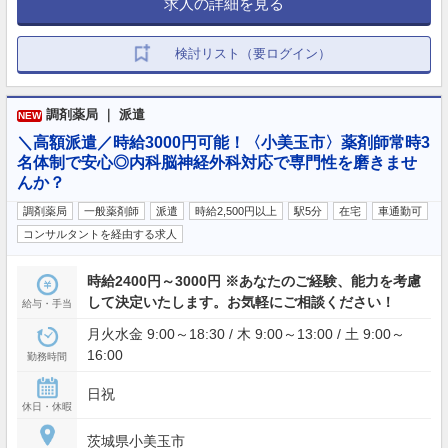
求人の詳細を見る
検討リスト（要ログイン）
調剤薬局 ｜ 派遣
NEW
＼高額派遣／時給3000円可能！〈小美玉市〉薬剤師常時3
名体制で安心◎内科脳神経外科対応で専門性を磨きませ
んか？
調剤薬局
一般薬剤師
派遣
時給2,500円以上
駅5分
在宅
車通勤可
コンサルタントを経由する求人
時給2400円～3000円 ※あなたのご経験、能力を考慮
して決定いたします。お気軽にご相談ください！
給与・手当
月火水金 9:00～18:30 / 木 9:00～13:00 / 土 9:00～
16:00
勤務時間
日祝
休日・休暇
茨城県小美玉市