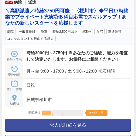
病院 ｜ 派遣
NEW
＼高額派遣／時給3750円可能！〈桜川市〉◆平日17時終
業でプライベート充実◎多科目応需でスキルアップ！あ
なたの新しいスタートを応援します
病院
一般薬剤師
派遣
時給2,500円以上
駅5分
在宅
車通勤可
コンサルタントを経由する求人
時給3000円～3750円 ※あなたのご経験、能力を考慮
して決定いたします。お気軽にご相談ください！
給与・手当
月～金 9:00～17:00 / 土 9:00～12:00 ※応相談
勤務時間
日祝
休日・休暇
茨城県桜川市
勤務地
閲覧状況
今が狙い目！
求人の詳細を見る