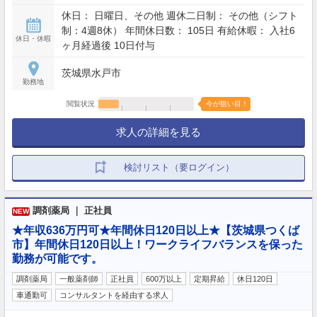
休日： 日曜日、その他 週休二日制： その他（シフト
制：4週8休） 年間休日数： 105日 有給休暇： 入社6
休日・休暇
ヶ月経過後 10日付与
茨城県水戸市
勤務地
閲覧状況
今が狙い目！
求人の詳細を見る
検討リスト（要ログイン）
調剤薬局 ｜ 正社員
NEW
★年収636万円可★年間休日120日以上★【茨城県つくば
市】年間休日120日以上！ワークライフバランスを保った
勤務が可能です。
調剤薬局
一般薬剤師
正社員
600万以上
定期昇給
休日120日
車通勤可
コンサルタントを経由する求人