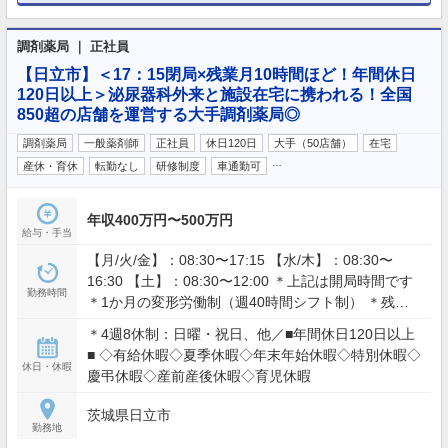
調剤薬局 ｜ 正社員
【日立市】＜17：15閉局×残業月10時間ほど！年間休日
120日以上＞泌尿器科外来と施設在宅に携われる！全国
850超の店舗を運営する大手調剤薬局◎
調剤薬局
一般薬剤師
正社員
休日120日
大手（50店舗）
在宅
…
産休・育休
転勤なし
研修制度
車通勤可
年収400万円〜500万円
給与・手当
【月/火/金】：08:30〜17:15 【水/木】：08:30〜
16:30 【土】：08:30〜12:00 ＊上記は開局時間です
勤務時間
＊1か月の変形労働制（週40時間シフト制） ＊残業
月平均10時間
＊4週8休制：日曜・祝日、他／■年間休日120日以上
■ ◇有給休暇◇夏季休暇◇年末年始休暇◇特別休暇◇
休日・休暇
慶弔休暇◇産前産後休暇◇育児休暇
茨城県日立市
勤務地