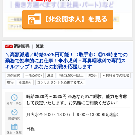
調剤薬局 ｜ 派遣
NEW
＼高額派遣／時給3525円可能！〈取手市〉◎18時までの
勤務で効率的にお仕事！◆小児科・耳鼻咽喉科で専門ス
キルアップ！あなたの挑戦を応援します
調剤薬局
一般薬剤師
派遣
時給2,500円以上
駅5分
～18時までの職場
在宅
車通勤可
コンサルタントを経由する求人
時給2820円～3525円 ※あなたのご経験、能力を考慮
して決定いたします。お気軽にご相談ください！
給与・手当
月火水金 9:00～18:00 / 土 9:00～13:00 ※応相談
勤務時間
日祝
休日・休暇