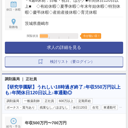
＊4週8休制：日曜・祝日、ほか／■年間休日120日以
上■ ◇有給休暇◇夏季休暇◇年末年始休暇◇特別休
休日・休暇
暇◇慶弔休暇◇産前産後休暇◇育児休暇
茨城県鹿嶋市
勤務地
閲覧状況
今が狙い目！
求人の詳細を見る
検討リスト（要ログイン）
調剤薬局 ｜ 正社員
【研究学園駅】うれしい18時過ぎ終了♪年収550万円以上
も♪年間休日120日以上♪車通勤◎
調剤薬局
一般薬剤師
正社員
600万以上
定期昇給
…
ボーナス・賞与あり
残業なし／ほぼなし
休日120日
在宅
車通勤可
年収500万円〜700万円
給与・手当