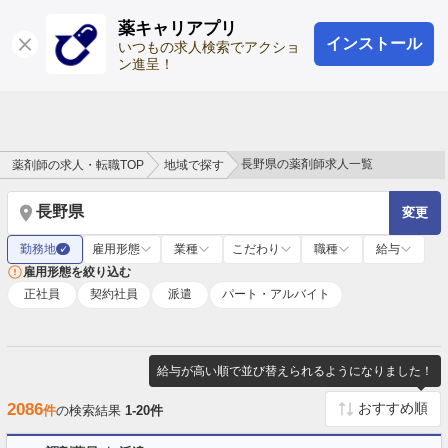
薬キャリアプリ
インストール
ログイン
会員登録
いつもの求人検索でアクショ
ン進呈！
長野県の薬剤師求人一覧
薬剤師の求人・転職TOP
地域で探す
長野県
変更
勤務地
雇用形態
業種
こだわり
職種
給与
✓
雇用形態を絞り込む
正社員
契約社員
派遣
パート・アルバイト
給与が高い順で並び替えられるようになりました！
2086
件
の検索結果
1-20件