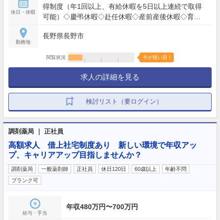
得制度（年1回以上、有給休暇を5日以上連続で取得
休日・休暇
可能）◇慶弔休暇◇赴任休暇◇産前産後休暇◇育児
休暇◇介護休暇
長野県長野市
勤務地
閲覧状況
今が狙い目！
求人の詳細を見る
検討リスト（要ログイン）
調剤薬局 ｜ 正社員
高額求人 借上社宅制度あり 新しい環境で年収アッ
プ、キャリアアップ目指しませんか？
調剤薬局
一般薬剤師
正社員
休日120日
60歳以上
年齢不問
ブランク可
年収480万円〜700万円
給与・手当