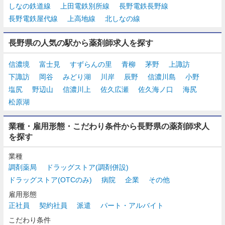
しなの鉄道線
上田電鉄別所線
長野電鉄長野線
長野電鉄屋代線
上高地線
北しなの線
長野県の人気の駅から薬剤師求人を探す
信濃境
富士見
すずらんの里
青柳
茅野
上諏訪
下諏訪
岡谷
みどり湖
川岸
辰野
信濃川島
小野
塩尻
野辺山
信濃川上
佐久広瀬
佐久海ノ口
海尻
松原湖
業種・雇用形態・こだわり条件から長野県の薬剤師求人
を探す
業種
調剤薬局
ドラッグストア(調剤併設)
ドラッグストア(OTCのみ)
病院
企業
その他
雇用形態
正社員
契約社員
派遣
パート・アルバイト
こだわり条件