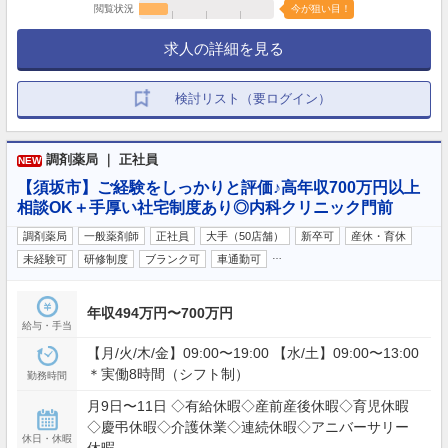
閲覧状況
今が狙い目！
求人の詳細を見る
検討リスト（要ログイン）
調剤薬局 ｜ 正社員
NEW
【須坂市】ご経験をしっかりと評価♪高年収700万円以上
相談OK＋手厚い社宅制度あり◎内科クリニック門前
調剤薬局
一般薬剤師
正社員
大手（50店舗）
新卒可
産休・育休
…
未経験可
研修制度
ブランク可
車通勤可
年収494万円〜700万円
給与・手当
【月/火/木/金】09:00〜19:00 【水/土】09:00〜13:00
＊実働8時間（シフト制）
勤務時間
月9日〜11日 ◇有給休暇◇産前産後休暇◇育児休暇
◇慶弔休暇◇介護休業◇連続休暇◇アニバーサリー
休日・休暇