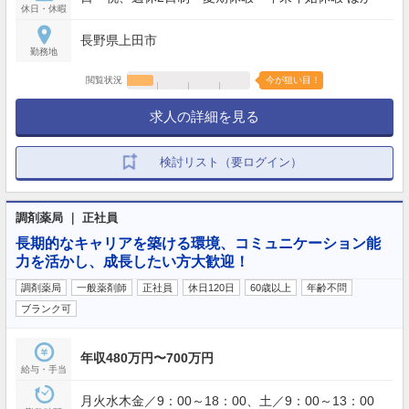
休日・休暇
長野県上田市
勤務地
閲覧状況
今が狙い目！
求人の詳細を見る
検討リスト（要ログイン）
調剤薬局 ｜ 正社員
長期的なキャリアを築ける環境、コミュニケーション能
力を活かし、成長したい方大歓迎！
調剤薬局
一般薬剤師
正社員
休日120日
60歳以上
年齢不問
ブランク可
年収480万円〜700万円
給与・手当
月火水木金／9：00～18：00、土／9：00～13：00