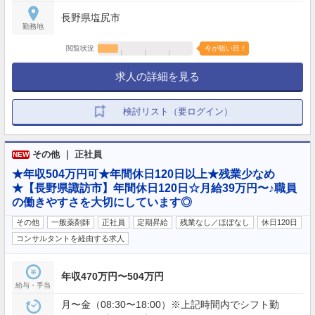
長野県塩尻市
勤務地
閲覧状況
今が狙い目！
求人の詳細を見る
検討リスト（要ログイン）
その他 ｜ 正社員
NEW
★年収504万円可★年間休日120日以上★残業少なめ
★【長野県諏訪市】年間休日120日☆月給39万円〜♪職員
の働きやすさを大切にしています◎
その他
一般薬剤師
正社員
定期昇給
残業なし／ほぼなし
休日120日
コンサルタントを経由する求人
年収470万円〜504万円
給与・手当
月〜金（08:30〜18:00）※上記時間内でシフト勤