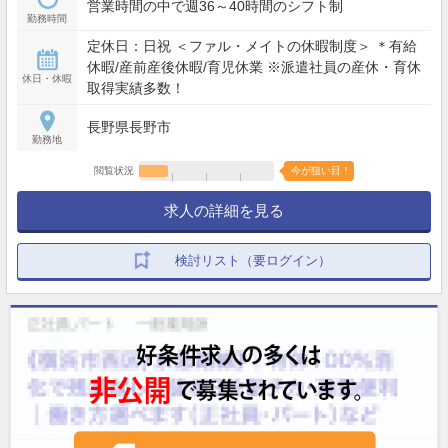
営業時間の中で週36～40時間のシフト制
勤務時間
定休日：日祝 ＜ファル・メイトの休暇制度＞ ＊有給
休暇/産前産後休暇/育児休業 ※派遣社員の産休・育休
休日・休暇
取得実績多数！
長野県長野市
勤務地
閲覧状況
今が狙い目！
求人の詳細を見る
検討リスト（要ログイン）