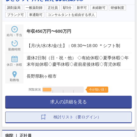
調剤薬局
一般薬剤師
正社員
駅5分
新卒可
未経験可
研修制度
ブランク可
車通勤可
コンサルタントを経由する求人
年収450万円〜600万円
給与・手当
【月/火/水/木/金/土】：08:30〜18:00 ＊シフト制
勤務時間
週休2日制（日・祝・他） ◇有給休暇◇夏季休暇◇年
末年始休暇◇慶弔休暇◇産前産後休暇◇育児休暇
休日・休暇
長野県駒ヶ根市
勤務地
閲覧状況
今が狙い目！
求人の詳細を見る
検討リスト（要ログイン）
病院 ｜ 正社員