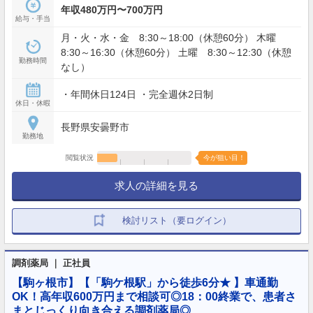
年収480万円〜700万円
給与・手当
月・火・水・金 8:30～18:00（休憩60分） 木曜
8:30～16:30（休憩60分） 土曜 8:30～12:30（休憩
勤務時間
なし）
・年間休日124日 ・完全週休2日制
休日・休暇
長野県安曇野市
勤務地
閲覧状況
今が狙い目！
求人の詳細を見る
検討リスト（要ログイン）
調剤薬局 ｜ 正社員
【駒ヶ根市】【「駒ケ根駅」から徒歩6分★ 】車通勤
OK！高年収600万円まで相談可◎18：00終業で、患者さ
まとじっくり向き合える調剤薬局◎