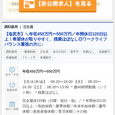
調剤薬局 ｜ 正社員
【塩尻市】＼年収450万円〜550万円／年間休日120日以
上！希望休が取りやすく、残業ほぼなし◎ワークライフ
バランス重視の方に♪
調剤薬局
一般薬剤師
正社員
休日120日
新卒可
転勤なし
未経験可
…
研修制度
ブランク可
車通勤可
年収450万円〜550万円
給与・手当
【月/火/木/金】：08:20〜18:00 【水】：08:20〜
16:30 【土】：08:20〜13:00 ＊週40時間勤務（シフ
勤務時間
ト制） ＊残業ほぼなし
完全週休2日制（日曜・祝日・他）／＊年間休日120
日以上 ◇有給休暇◇夏季休暇◇年末年始休暇◇慶弔
休日・休暇
休暇◇産前産後休暇◇育児休暇◇その他