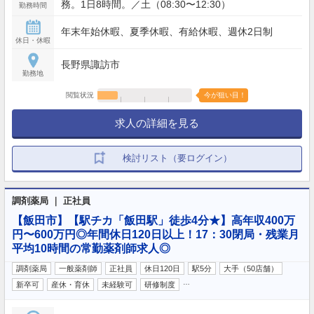
務。1日8時間。／土（08:30〜12:30）
勤務時間
年末年始休暇、夏季休暇、有給休暇、週休2日制
休日・休暇
長野県諏訪市
勤務地
閲覧状況
今が狙い目！
求人の詳細を見る
検討リスト（要ログイン）
調剤薬局 ｜ 正社員
【飯田市】【駅チカ「飯田駅」徒歩4分★】高年収400万
円〜600万円◎年間休日120日以上！17：30閉局・残業月
平均10時間の常勤薬剤師求人◎
調剤薬局
一般薬剤師
正社員
休日120日
駅5分
大手（50店舗）
…
新卒可
産休・育休
未経験可
研修制度