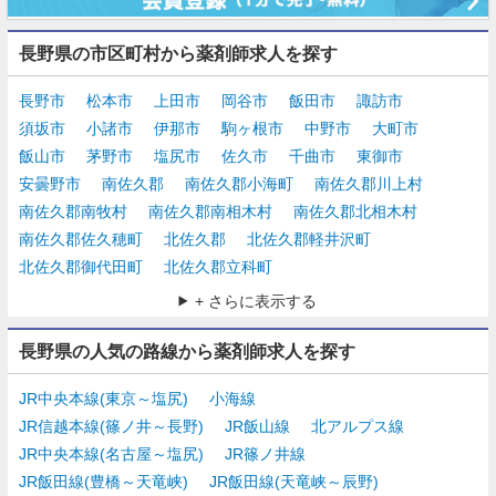
長野県の市区町村から薬剤師求人を探す
長野市
松本市
上田市
岡谷市
飯田市
諏訪市
須坂市
小諸市
伊那市
駒ヶ根市
中野市
大町市
飯山市
茅野市
塩尻市
佐久市
千曲市
東御市
安曇野市
南佐久郡
南佐久郡小海町
南佐久郡川上村
南佐久郡南牧村
南佐久郡南相木村
南佐久郡北相木村
南佐久郡佐久穂町
北佐久郡
北佐久郡軽井沢町
北佐久郡御代田町
北佐久郡立科町
+ さらに表示する
長野県の人気の路線から薬剤師求人を探す
JR中央本線(東京～塩尻)
小海線
JR信越本線(篠ノ井～長野)
JR飯山線
北アルプス線
JR中央本線(名古屋～塩尻)
JR篠ノ井線
JR飯田線(豊橋～天竜峡)
JR飯田線(天竜峡～辰野)