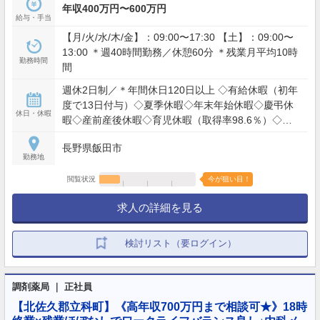
年収400万円〜600万円
給与・手当
【月/火/水/木/金】：09:00〜17:30 【土】：09:00〜
13:00 ＊週40時間勤務／休憩60分 ＊残業月平均10時
勤務時間
間
週休2日制／＊年間休日120日以上 ◇有給休暇（初年
度で13日付与）◇夏季休暇◇年末年始休暇◇慶弔休
休日・休暇
暇◇産前産後休暇◇育児休暇（取得率98.6％）◇特
別休暇◇その他
長野県飯田市
勤務地
閲覧状況
今が狙い目！
求人の詳細を見る
検討リスト（要ログイン）
調剤薬局 ｜ 正社員
【北佐久郡立科町】《高年収700万円まで相談可★》18時