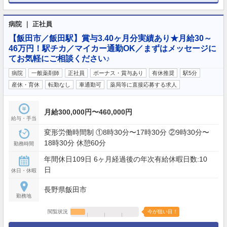
病院 ｜ 正社員
【飯田市／飯田駅】賞与3.40ヶ月分実績あり★月給30～
46万円！駅チカ／マイカー通勤OK／まずはメッセージに
てお気軽にご相談ください♪
病院
一般薬剤師
正社員
ボーナス・賞与あり
有休推奨
駅5分
産休・育休
転勤なし
車通勤可
薬局等に直接応募する求人
月給300,000円〜460,000円
給与・手当
変形労働時間制 ①8時30分〜17時30分 ②9時30分〜
18時30分 休憩60分
勤務時間
年間休日109日 6ヶ月経過後の年次有給休暇日数:10
日
休日・休暇
長野県飯田市
勤務地
閲覧状況
今が狙い目！