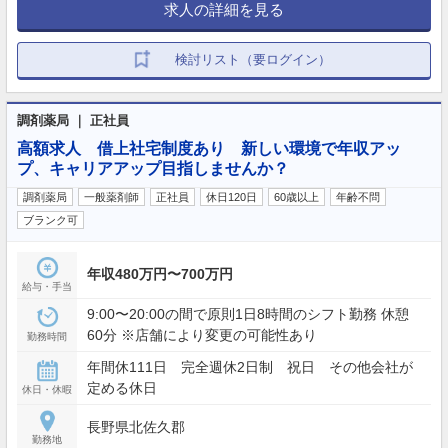
求人の詳細を見る
検討リスト（要ログイン）
調剤薬局 ｜ 正社員
高額求人 借上社宅制度あり 新しい環境で年収アッ
プ、キャリアアップ目指しませんか？
調剤薬局
一般薬剤師
正社員
休日120日
60歳以上
年齢不問
ブランク可
年収480万円〜700万円
給与・手当
9:00〜20:00の間で原則1日8時間のシフト勤務 休憩
60分 ※店舗により変更の可能性あり
勤務時間
年間休111日 完全週休2日制 祝日 その他会社が
定める休日
休日・休暇
長野県北佐久郡
勤務地