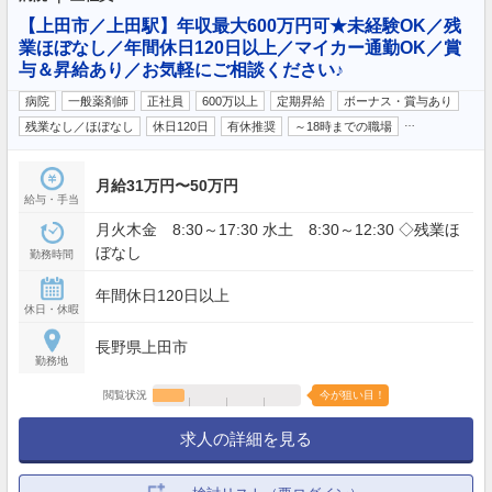
【上田市／上田駅】年収最大600万円可★未経験OK／残
業ほぼなし／年間休日120日以上／マイカー通勤OK／賞
与＆昇給あり／お気軽にご相談ください♪
病院
一般薬剤師
正社員
600万以上
定期昇給
ボーナス・賞与あり
…
残業なし／ほぼなし
休日120日
有休推奨
～18時までの職場
月給31万円〜50万円
給与・手当
月火木金 8:30～17:30 水土 8:30～12:30 ◇残業ほ
ぼなし
勤務時間
年間休日120日以上
休日・休暇
長野県上田市
勤務地
閲覧状況
今が狙い目！
求人の詳細を見る