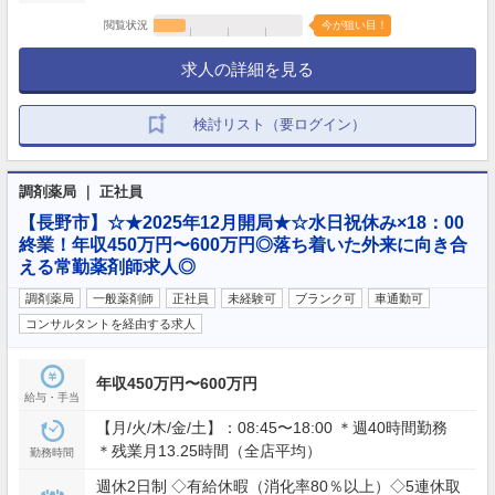
閲覧状況
今が狙い目！
求人の詳細を見る
検討リスト（要ログイン）
調剤薬局 ｜ 正社員
【長野市】☆★2025年12月開局★☆水日祝休み×18：00
終業！年収450万円〜600万円◎落ち着いた外来に向き合
える常勤薬剤師求人◎
調剤薬局
一般薬剤師
正社員
未経験可
ブランク可
車通勤可
コンサルタントを経由する求人
年収450万円〜600万円
給与・手当
【月/火/木/金/土】：08:45〜18:00 ＊週40時間勤務
＊残業月13.25時間（全店平均）
勤務時間
週休2日制 ◇有給休暇（消化率80％以上）◇5連休取