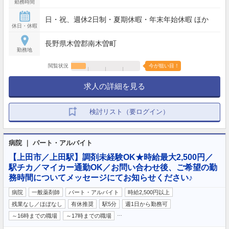
勤務時間
日・祝、週休2日制・夏期休暇・年末年始休暇 ほか
休日・休暇
長野県木曽郡南木曽町
勤務地
閲覧状況
今が狙い目！
求人の詳細を見る
検討リスト（要ログイン）
病院 ｜ パート・アルバイト
【上田市／上田駅】調剤未経験OK★時給最大2,500円／
駅チカ／マイカー通勤OK／お問い合わせ後、ご希望の勤
務時間についてメッセージにてお知らせください♪
病院
一般薬剤師
パート・アルバイト
時給2,500円以上
残業なし／ほぼなし
有休推奨
駅5分
週1日から勤務可
…
～16時までの職場
～17時までの職場