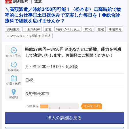
調剤薬局 ｜ 派遣
NEW
＼高額派遣／時給3450円可能！〈松本市〉◎高時給で効
率的にお仕事◎土日祝休みで充実した毎日を！◆総合診
療科で経験を広げませんか？
調剤薬局
一般薬剤師
派遣
時給2,500円以上
駅5分
在宅
車通勤可
コンサルタントを経由する求人
時給2760円～3450円 ※あなたのご経験、能力を考慮
して決定いたします。お気軽にご相談ください！
給与・手当
月～金 9:00～19:00 ※応相談
勤務時間
日祝
休日・休暇
長野県松本市
勤務地
閲覧状況
今が狙い目！
求人の詳細を見る