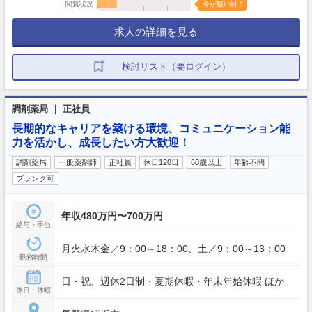
閲覧状況
今が狙い目！
求人の詳細を見る
検討リスト（要ログイン）
調剤薬局 ｜ 正社員
長期的なキャリアを築ける環境、コミュニケーション能
力を活かし、成長したい方大歓迎！
調剤薬局
一般薬剤師
正社員
休日120日
60歳以上
年齢不問
ブランク可
年収480万円〜700万円
給与・手当
月火水木金／9：00～18：00、土／9：00～13：00
勤務時間
日・祝、週休2日制・夏期休暇・年末年始休暇 ほか
休日・休暇