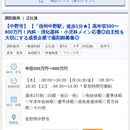
検討リスト（要ログイン）
調剤薬局 ｜ 正社員
【中野市】 【「信州中野駅」徒歩1分★】高年収500〜
600万円！内科・消化器科・小児科メイン応需◎自主性を
大切にする成長企業で薬剤師募集◎
調剤薬局
一般薬剤師
正社員
駅5分
大手（50店舗）
新卒可
…
産休・育休
未経験可
研修制度
ブランク可
年収500万円〜600万円
給与・手当
【木】：08:00〜16:00 【月/火/水/金】：08:30〜
18:30 【土】：08:30〜14:00 ＊変形時間労働制
勤務時間
週休2日制（日曜・祝日・他） ◇有給休暇◇夏季休暇
◇年末年始休暇◇慶弔休暇◇産前産後休暇◇育児休
休日・休暇
暇◇その他
長野県中野市
勤務地