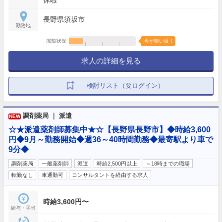
休暇
長野県須坂市
勤務地
閲覧状況
今が狙い目！
求人の詳細を見る
検討リスト（要ログイン）
調剤薬局 ｜ 派遣
NEW
☆★派遣薬剤師募集中★☆【長野県長野市】◆時給3,600
円◆9月～勤務開始◆週36～40時間勤務◆最寄駅より車で
9分◆
調剤薬局
一般薬剤師
派遣
時給2,500円以上
～18時までの職場
転勤なし
車通勤可
コンサルタントを経由する求人
時給3,600円〜
給与・手当