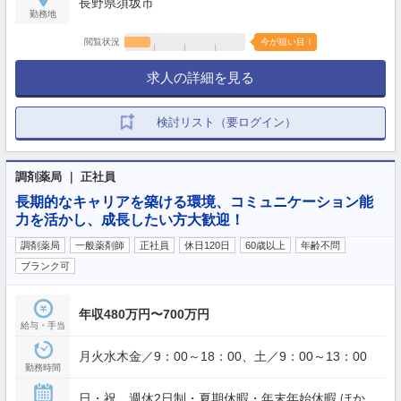
長野県須坂市
勤務地
閲覧状況
今が狙い目！
求人の詳細を見る
検討リスト（要ログイン）
調剤薬局 ｜ 正社員
長期的なキャリアを築ける環境、コミュニケーション能
力を活かし、成長したい方大歓迎！
調剤薬局
一般薬剤師
正社員
休日120日
60歳以上
年齢不問
ブランク可
年収480万円〜700万円
給与・手当
月火水木金／9：00～18：00、土／9：00～13：00
勤務時間
日・祝、週休2日制・夏期休暇・年末年始休暇 ほか