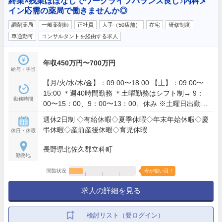
終業×残業ほぼなしでワークライフバランス良し♪内科メ
イン応需の薬局で働きませんか◎
調剤薬局
一般薬剤師
正社員
大手（50店舗）
在宅
研修制度
車通勤可
コンサルタントを経由する求人
年収450万円〜700万円
給与・手当
【月/火/水/木/金】：09:00〜18:00 【土】：09:00〜
15:00 ＊週40時間勤務 ＊土曜勤務はシフト制→ 9：
勤務時間
00〜15：00、9：00〜13：00、休み ※土曜日出勤時
は平日に振り替え休あり（半日） ＊残業ほぼなし
週休2日制 ◇有給休暇◇夏季休暇◇年末年始休暇◇慶
弔休暇◇産前産後休暇◇育児休暇
休日・休暇
長野県北佐久郡立科町
勤務地
閲覧状況
今が狙い目！
求人の詳細を見る
検討リスト（要ログイン）