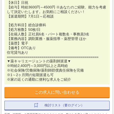
【休日】日祝
【給与】時給3600円～4500円 ※あなたのご経験、能力を考慮
して決定いたします。お気軽にご相談ください！
【派遣期間】7月1日～応相談
【処方科目】総合診療科
【処方枚数】50枚/日
【在籍人数】正社員6名・パート複数名・事務員3名
【業務内容】調剤業務・服薬指導・薬歴管理 ほか
【薬歴】電子
【備考】OTCあり
住宅貸与あり
=============================================
▼薬キャリエージェントの薬剤師派遣▼
※時給2,400円～3,000円以上と高時給
※社会保険/労働保険/薬剤師賠償責任保険を完備
※1～2ヶ月間の短期派遣も可
※家の近くの通勤に便利な求人をご紹介
この求人に問い合わせる
検討リスト（要ログイン）