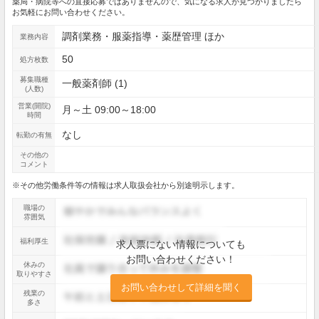
薬局・病院等への直接応募ではありませんので、気になる求人が見つかりましたら
お気軽にお問い合わせください。
調剤業務・服薬指導・薬歴管理 ほか
業務内容
50
処方枚数
募集職種
一般薬剤師 (1)
(人数)
営業(開院)
月～土 09:00～18:00
時間
なし
転勤の有無
その他の
コメント
※その他労働条件等の情報は求人取扱会社から別途明示します。
職場の
雰囲気
福利厚生
求人票にない情報についても
お問い合わせください！
休みの
取りやすさ
お問い合わせして詳細を聞く
残業の
多さ