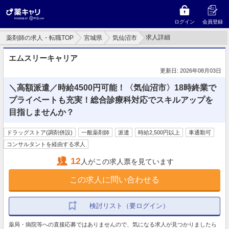
ログイン
会員登録
求人詳細
薬剤師の求人・転職TOP
宮城県
気仙沼市
エムスリーキャリア
更新日: 2026年08月03日
＼高額派遣／時給4500円可能！〈気仙沼市〉18時終業で
プライベートも充実！総合診療科対応でスキルアップを
目指しませんか？
ドラッグストア(調剤併設)
一般薬剤師
派遣
時給2,500円以上
車通勤可
コンサルタントを経由する求人
12
人がこの求人票を見ています
この求人に問い合わせる
検討リスト（要ログイン）
薬局・病院等への直接応募ではありませんので、気になる求人が見つかりましたら