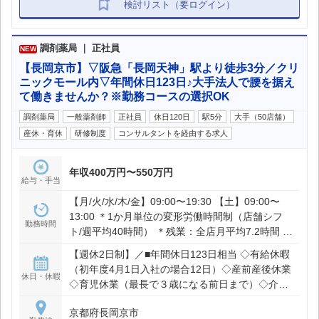
検討リスト（要ログイン）
調剤薬局 ｜ 正社員
NEW
【長岡京市】▽阪急「長岡天神」駅より徒歩3分／クリ
ニックモール内▽年間休日123日♪大手法人で腰を据え
て働きませんか？※勤務コースの選択OK
調剤薬局
一般薬剤師
正社員
休日120日
駅5分
大手（50店舗）
産休・育休
研修制度
コンサルタントを経由する求人
年収400万円〜550万円
給与・手当
【月/火/水/木/金】09:00〜19:30 【土】09:00〜
13:00 ＊1か月単位の変形労働時間制（店舗シフ
勤務時間
ト/週平均40時間） ＊残業：全店月平均7.2時間 ＊
通勤可能範囲で、店舗異動やヘルプあり
【週休2日制】／■年間休日123日相当 ◇有給休暇
（初年度4月1日入社の場合12日）◇産前産後休業
休日・休暇
◇育児休業（最長で３歳になる前日まで）◇介護
休業◇慶弔休暇◇特別休暇
京都府長岡京市