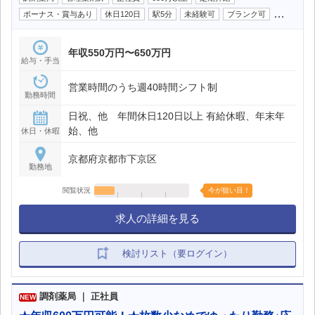
…
ボーナス・賞与あり
休日120日
駅5分
未経験可
ブランク可
年収550万円〜650万円
給与・手当
営業時間のうち週40時間シフト制
勤務時間
日祝、他 年間休日120日以上 有給休暇、年末年
始、他
休日・休暇
京都府京都市下京区
勤務地
閲覧状況
今が狙い目！
求人の詳細を見る
検討リスト（要ログイン）
調剤薬局 ｜ 正社員
NEW