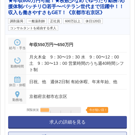
★年収600万円可能！★枚数少なめでゆったり勤務♪応
援体制バッチリ◎若手〜ベテラン世代まで活躍中！！
収入も働きやすさもGET！《京都市右京区》
調剤薬局
一般薬剤師
正社員
600万以上
休日120日
コンサルタントを経由する求人
年収550万円〜650万円
給与・手当
月火木金 9：30〜19：30 水 9：00〜12：00
土 9：30〜13：00 営業時間のうち週40時間シフ
勤務時間
ト制
日祝、他 週休2日制 有給休暇、年末年始、他
休日・休暇
京都府京都市右京区
勤務地
閲覧状況
今が狙い目！
求人の詳細を見る