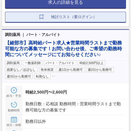
求人の詳細を見る
検討リスト（要ログイン）
調剤薬局 ｜ パート・アルバイト
【綾部市】高時給パート求人★営業時間ラストまで勤務
可能な方の募集です！お問い合わせ後、ご希望の勤務時
間についてメッセージにてお知らせください♪
調剤薬局
一般薬剤師
パート・アルバイト
時給2,500円以上
残業なし／ほぼなし
有休推奨
週1日から勤務可
週2日から勤務可
…
週3日から勤務可
転勤なし
時給2,500円〜2,600円
給与・手当
勤務日数：応相談 勤務時間：営業時間ラストまで勤
務可能な方の募集です
勤務時間
勤務日以外
休日・休暇