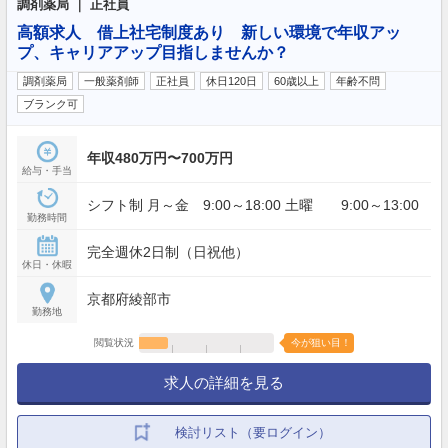
調剤薬局 ｜ 正社員
高額求人 借上社宅制度あり 新しい環境で年収アッ
プ、キャリアアップ目指しませんか？
調剤薬局
一般薬剤師
正社員
休日120日
60歳以上
年齢不問
ブランク可
年収480万円〜700万円
給与・手当
シフト制 月～金 9:00～18:00 土曜 9:00～13:00
勤務時間
完全週休2日制（日祝他）
休日・休暇
京都府綾部市
勤務地
閲覧状況
今が狙い目！
求人の詳細を見る
検討リスト（要ログイン）