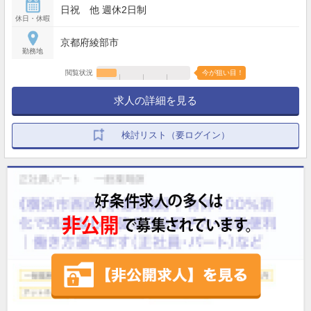
日祝 他 週休2日制
休日・休暇
京都府綾部市
勤務地
閲覧状況
今が狙い目！
求人の詳細を見る
検討リスト（要ログイン）