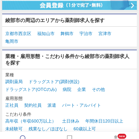
綾部市の周辺のエリアから薬剤師求人を探す
京都市西京区
福知山市
舞鶴市
宇治市
宮津市
亀岡市
業種・雇用形態・こだわり条件から綾部市の薬剤師求人
を探す
業種
調剤薬局
ドラッグストア(調剤併設)
ドラッグストア(OTCのみ)
病院
企業
その他
雇用形態
正社員
契約社員
派遣
パート・アルバイト
こだわり条件
高年収（年収600万以上）
土日休み
年間休日120日以上
未経験可
残業なし／ほぼなし
60歳以上可
時給2,500円以上
new