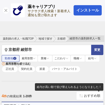
薬キャリアプリ
インストール
ログイン
会員登録
サクサク求人検索！新着求人
通知も受け取れます
綾部市の薬剤師求人一覧
薬剤師の求人・転職TOP
地域で探す
京都府
京都府 綾部市
変更
勤務地
雇用形態
業種
こだわり
職種
給与
✓
雇用形態を絞り込む
正社員
契約社員
派遣
パート・アルバイト
給与が高い順で並び替えられるようになりました！
4
件
の検索結果
1-20件