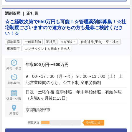
調剤薬局 ｜ 正社員
☆ご経験次第で650万円も可能！☆管理薬剤師募集！☆社
宅制度ございますので遠方からの方も是非ご検討くださ
い！☆
調剤薬局
一般薬剤師
正社員
600万以上
住宅補助(手当)・寮・社宅
車通勤可
コンサルタントを経由する求人
年収500万円〜600万円
給与・手当
9：00〜17：30（月〜金） 9：00〜13：00（土） 上
記営業時間のうち、シフト制 変形労働制
勤務時間
日祝・土曜午後 夏季休暇、年末年始休暇、有給休暇
（入職6ヶ月後に13日）
休日・休暇
京都府綾部市
勤務地
閲覧状況
今が狙い目！