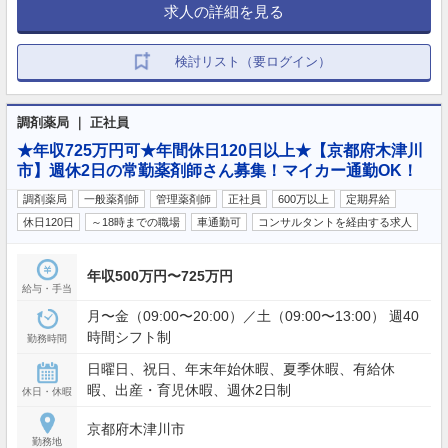
求人の詳細を見る
検討リスト（要ログイン）
調剤薬局 ｜ 正社員
★年収725万円可★年間休日120日以上★【京都府木津川
市】週休2日の常勤薬剤師さん募集！マイカー通勤OK！
調剤薬局
一般薬剤師
管理薬剤師
正社員
600万以上
定期昇給
休日120日
～18時までの職場
車通勤可
コンサルタントを経由する求人
年収500万円〜725万円
給与・手当
月〜金（09:00〜20:00）／土（09:00〜13:00） 週40
時間シフト制
勤務時間
日曜日、祝日、年末年始休暇、夏季休暇、有給休
暇、出産・育児休暇、週休2日制
休日・休暇
京都府木津川市
勤務地