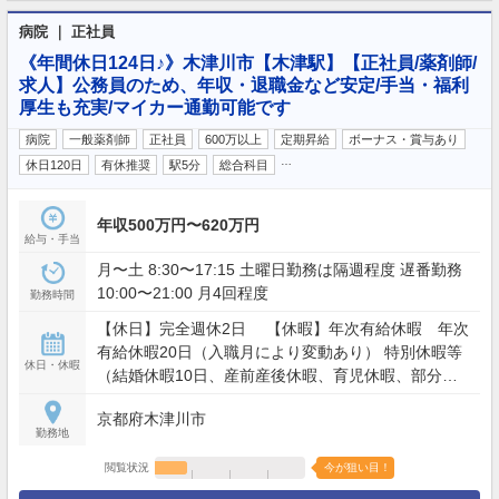
病院 ｜ 正社員
《年間休日124日♪》木津川市【木津駅】【正社員/薬剤師/
求人】公務員のため、年収・退職金など安定/手当・福利
厚生も充実/マイカー通勤可能です
病院
一般薬剤師
正社員
600万以上
定期昇給
ボーナス・賞与あり
…
休日120日
有休推奨
駅5分
総合科目
年収500万円〜620万円
給与・手当
月〜土 8:30〜17:15 土曜日勤務は隔週程度 遅番勤務
10:00〜21:00 月4回程度
勤務時間
【休日】完全週休2日 【休暇】年次有給休暇 年次
有給休暇20日（入職月により変動あり） 特別休暇等
休日・休暇
（結婚休暇10日、産前産後休暇、育児休暇、部分休
暇、参観休暇、リフレッシュ休暇等） 【年間休日】
京都府木津川市
124日
勤務地
閲覧状況
今が狙い目！