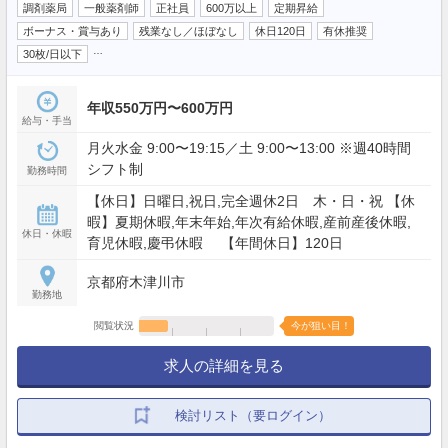
調剤薬局
一般薬剤師
正社員
600万以上
定期昇給
ボーナス・賞与あり
残業なし／ほぼなし
休日120日
有休推奨
…
30枚/日以下
年収550万円〜600万円
給与・手当
月火水金 9:00〜19:15／土 9:00〜13:00 ※週40時間
シフト制
勤務時間
【休日】日曜日,祝日,完全週休2日 木・日・祝 【休
暇】夏期休暇,年末年始,年次有給休暇,産前産後休暇,
休日・休暇
育児休暇,慶弔休暇 【年間休日】120日
京都府木津川市
勤務地
閲覧状況
今が狙い目！
求人の詳細を見る
検討リスト（要ログイン）