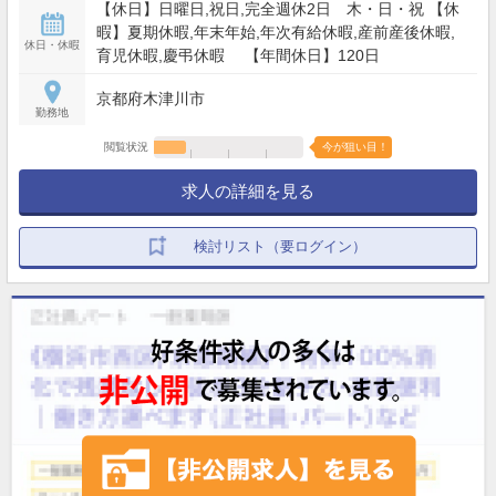
【休日】日曜日,祝日,完全週休2日 木・日・祝 【休
暇】夏期休暇,年末年始,年次有給休暇,産前産後休暇,
休日・休暇
育児休暇,慶弔休暇 【年間休日】120日
京都府木津川市
勤務地
閲覧状況
今が狙い目！
求人の詳細を見る
検討リスト（要ログイン）