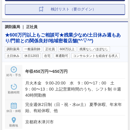
検討リスト（要ログイン）
調剤薬局 ｜ 正社員
★600万円以上もご相談可★残業少なめ/土日休み週もあ
り/門前との関係良好/地域密着店舗(*^▽^*)
調剤薬局
一般薬剤師
正社員
600万以上
残業なし／ほぼなし
土日休み
休日120日
在宅
車通勤可
コンサルタントを経由する求人
年収450万円〜650万円
給与・手当
月火木金 9:00-20:00 水 9：00〜17：00 土
9：00〜13：00 上記営業時間のうち、シフト制 ※週
勤務時間
40時間勤務
完全週休2日制（日・祝・水or土） 夏季休暇、年末年
始、有給休暇、他
休日・休暇
京都府木津川市
勤務地