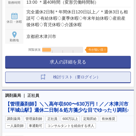
13:00 ＊週40時間（変形労働時間制）
勤務時間
完全週休2日制＊年間休日120日以上／＊週休3日も相
談可 ◇有給休暇◇夏季休暇◇年末年始休暇◇産前産
休日・休暇
後休暇◇育児休暇◇介護休暇
京都府木津川市
勤務地
閲覧状況
今が狙い目！
求人の詳細を見る
検討リスト（要ログイン）
調剤薬局 ｜ 正社員
【管理薬剤師】＼＼高年収600〜630万円！／／木津川市
【平城山駅】週休二日制＆処方箋少な目でゆったり調剤♪
調剤薬局
管理薬剤師
正社員
600万以上
定期昇給
有休推奨
一人薬剤師
車通勤可
コンサルタントを経由する求人