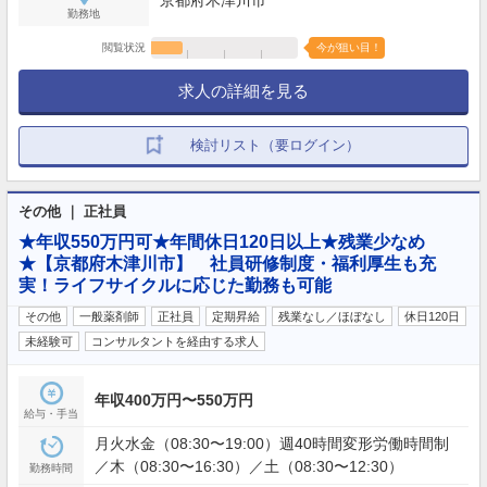
勤務地
閲覧状況
今が狙い目！
求人の詳細を見る
検討リスト（要ログイン）
その他 ｜ 正社員
★年収550万円可★年間休日120日以上★残業少なめ
★【京都府木津川市】 社員研修制度・福利厚生も充
実！ライフサイクルに応じた勤務も可能
その他
一般薬剤師
正社員
定期昇給
残業なし／ほぼなし
休日120日
未経験可
コンサルタントを経由する求人
年収400万円〜550万円
給与・手当
月火水金（08:30〜19:00）週40時間変形労働時間制
／木（08:30〜16:30）／土（08:30〜12:30）
勤務時間