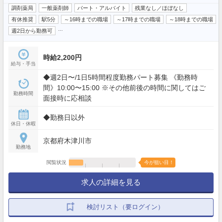
調剤薬局
一般薬剤師
パート・アルバイト
残業なし／ほぼなし
有休推奨
駅5分
～16時までの職場
～17時までの職場
～18時までの職場
…
週2日から勤務可
時給2,200円
給与・手当
◆週2日〜/1日5時間程度勤務パート募集 《勤務時
間》10:00〜15:00 ※その他前後の時間に関してはご
勤務時間
面接時に応相談
◆勤務日以外
休日・休暇
京都府木津川市
勤務地
閲覧状況
今が狙い目！
求人の詳細を見る
検討リスト（要ログイン）