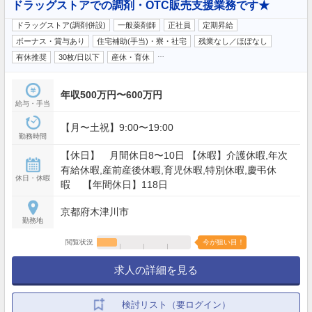
ドラッグストアでの調剤・OTC販売支援業務です★
ドラッグストア(調剤併設)
一般薬剤師
正社員
定期昇給
ボーナス・賞与あり
住宅補助(手当)・寮・社宅
残業なし／ほぼなし
…
有休推奨
30枚/日以下
産休・育休
年収500万円〜600万円
給与・手当
【月〜土祝】9:00〜19:00
勤務時間
【休日】 月間休日8〜10日 【休暇】介護休暇,年次
有給休暇,産前産後休暇,育児休暇,特別休暇,慶弔休
休日・休暇
暇 【年間休日】118日
京都府木津川市
勤務地
閲覧状況
今が狙い目！
求人の詳細を見る
検討リスト（要ログイン）