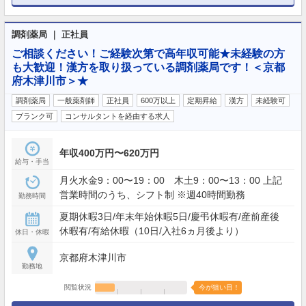
調剤薬局 ｜ 正社員
ご相談ください！ご経験次第で高年収可能★未経験の方
も大歓迎！漢方を取り扱っている調剤薬局です！＜京都
府木津川市＞★
調剤薬局
一般薬剤師
正社員
600万以上
定期昇給
漢方
未経験可
ブランク可
コンサルタントを経由する求人
年収400万円〜620万円
給与・手当
月火水金9：00〜19：00 木土9：00〜13：00 上記
営業時間のうち、シフト制 ※週40時間勤務
勤務時間
夏期休暇3日/年末年始休暇5日/慶弔休暇有/産前産後
休暇有/有給休暇（10日/入社6ヵ月後より）
休日・休暇
京都府木津川市
勤務地
閲覧状況
今が狙い目！