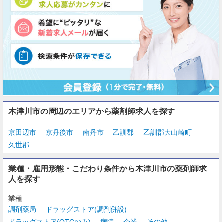
木津川市の周辺のエリアから薬剤師求人を探す
京田辺市
京丹後市
南丹市
乙訓郡
乙訓郡大山崎町
久世郡
業種・雇用形態・こだわり条件から木津川市の薬剤師求
人を探す
業種
調剤薬局
ドラッグストア(調剤併設)
ドラッグストア(OTCのみ)
病院
企業
その他