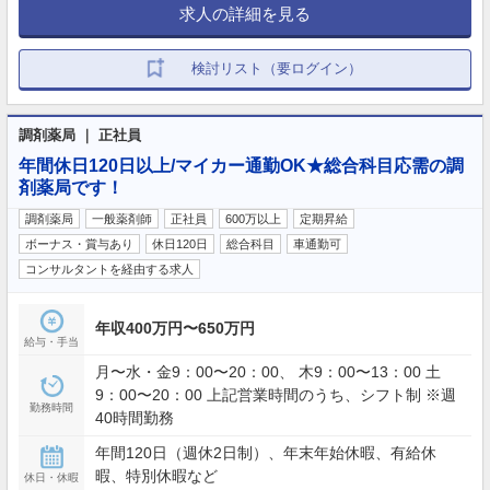
求人の詳細を見る
検討リスト（要ログイン）
調剤薬局 ｜ 正社員
年間休日120日以上/マイカー通勤OK★総合科目応需の調
剤薬局です！
調剤薬局
一般薬剤師
正社員
600万以上
定期昇給
ボーナス・賞与あり
休日120日
総合科目
車通勤可
コンサルタントを経由する求人
年収400万円〜650万円
給与・手当
月〜水・金9：00〜20：00、 木9：00〜13：00 土
9：00〜20：00 上記営業時間のうち、シフト制 ※週
勤務時間
40時間勤務
年間120日（週休2日制）、年末年始休暇、有給休
暇、特別休暇など
休日・休暇