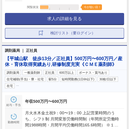
閲覧状況
今が狙い目！
求人の詳細を見る
検討リスト（要ログイン）
調剤薬局 ｜ 正社員
【平城山駅 徒歩13分／正社員】500万円〜600万円／産
休・育休取得実績あり,研修制度充実《ＣＭＥ薬剤師》
調剤薬局
一般薬剤師
正社員
600万以上
ボーナス・賞与あり
住宅補助(手当)・寮・社宅
駅5分
短時間勤務(1日6h以下)
30枚/日以下
…
在宅
年収500万円〜600万円
給与・手当
月火水木金土祝9：00〜19：00 上記営業時間のう
ち、シフト制 月間変形労働時間制（年間所定労働時
勤務時間
間1988時間・月間平均労働時間165.6時間） ※１日