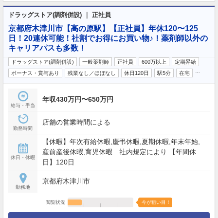
ドラッグストア(調剤併設) ｜ 正社員
京都府木津川市【高の原駅】【正社員】年休120〜125
日！20連休可能！社割でお得にお買い物♪！薬剤師以外の
キャリアパスも多数！
ドラッグストア(調剤併設)
一般薬剤師
正社員
600万以上
定期昇給
…
ボーナス・賞与あり
残業なし／ほぼなし
休日120日
駅5分
在宅
年収430万円〜650万円
給与・手当
店舗の営業時間による
勤務時間
【休暇】年次有給休暇,慶弔休暇,夏期休暇,年末年始,
産前産後休暇,育児休暇 社内規定により 【年間休
休日・休暇
日】120日
京都府木津川市
勤務地
閲覧状況
今が狙い目！