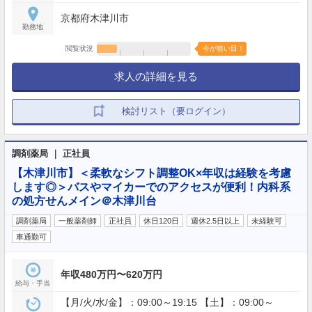
京都府木津川市
勤務地
閲覧状況
今が狙い目！
求人の詳細を見る
検討リスト（要ログイン）
調剤薬局 ｜ 正社員
【木津川市】＜柔軟なシフト調整OK×年収は経験を考慮
します◎＞バスやマイカーでのアクセスが便利！内科系
の処方せんメイン＠木津川台
調剤薬局
一般薬剤師
正社員
休日120日
週休2.5日以上
未経験可
車通勤可
年収480万円〜620万円
給与・手当
【月/火/水/金】：09:00～19:15 【土】：09:00～