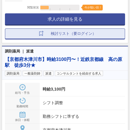
閲覧状況
今が狙い目！
求人の詳細を見る
検討リスト（要ログイン）
調剤薬局 ｜ 派遣
【京都府木津川市】時給3100円〜！近鉄京都線 高の原
駅 徒歩3分★
調剤薬局
一般薬剤師
派遣
コンサルタントを経由する求人
時給3,100円
給与・手当
シフト調整
勤務時間
勤務シフトに準ずる
休日・休暇
京都府木津川市