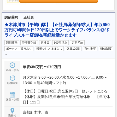
調剤薬局 ｜ 正社員
★木津川市【平城山駅】【正社員/薬剤師/求人】年収650
万円可/年間休日120日以上でワークライフバランス◎/ド
ライブスルー店舗/在宅経験活かせます
調剤薬局
管理薬剤師
正社員
600万以上
定期昇給
ボーナス・賞与あり
残業なし／ほぼなし
休日120日
有休推奨
研修制度
…
年収650万円〜670万円
給与・手当
月火木金 9:00〜20:00／水 9:00〜17:00／土 9:00〜
13:00 ※週40時間シフト制
勤務時間
【休日】日曜日,祝日,完全週休2日 他シフトによる
【休暇】夏期休暇,年末年始,年次有給休暇 【年間休
休日・休暇
日】122日
京都府木津川市
勤務地