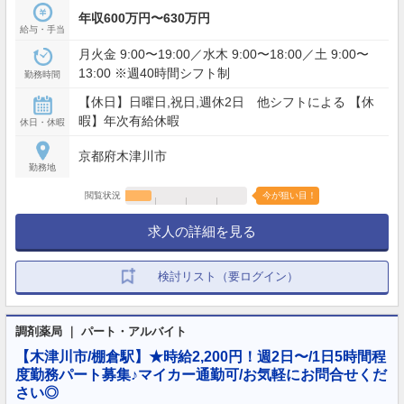
年収600万円〜630万円
給与・手当
月火金 9:00〜19:00／水木 9:00〜18:00／土 9:00〜
13:00 ※週40時間シフト制
勤務時間
【休日】日曜日,祝日,週休2日 他シフトによる 【休
暇】年次有給休暇
休日・休暇
京都府木津川市
勤務地
閲覧状況
今が狙い目！
求人の詳細を見る
検討リスト（要ログイン）
調剤薬局 ｜ パート・アルバイト
【木津川市/棚倉駅】★時給2,200円！週2日〜/1日5時間程
度勤務パート募集♪マイカー通勤可/お気軽にお問合せくだ
さい◎