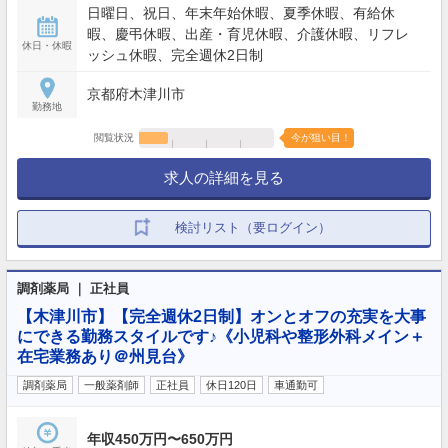
日曜日、祝日、年末年始休暇、夏季休暇、有給休
暇、慶弔休暇、出産・育児休暇、介護休暇、リフレ
休日・休暇
ッシュ休暇、完全週休2日制
京都府木津川市
勤務地
閲覧状況
今が狙い目！
求人の詳細を見る
検討リスト（要ログイン）
調剤薬局 ｜ 正社員
【木津川市】【完全週休2日制】オンとオフの充実を大事
にできる勤務スタイルです♪《小児科や整形外科メイン＋
在宅業務あり＠州見台》
調剤薬局
一般薬剤師
正社員
休日120日
車通勤可
年収450万円〜650万円