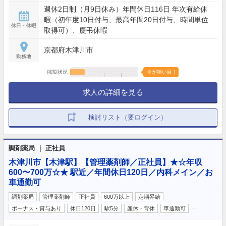
4〜15 時間の1 時間単位で、日ごとに業務の繁閑に応
週休2日制（月9日休み）年間休日116日 年次有給休
じて勤務時間を設定します。
暇（初年度10日付与、最高年間20日付与、時間単位
休日・休暇
取得可）、慶弔休暇
京都府木津川市
勤務地
閲覧状況
今が狙い目！
求人の詳細を見る
検討リスト（要ログイン）
調剤薬局 ｜ 正社員
木津川市【木津駅】【管理薬剤師／正社員】★☆年収
600〜700万☆★ 駅近／年間休日120日／内科メイン／お
車通勤可
調剤薬局
管理薬剤師
正社員
600万以上
定期昇給
…
ボーナス・賞与あり
休日120日
駅5分
産休・育休
車通勤可