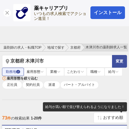
薬キャリアプリ
インストール
ログイン
会員登録
いつもの求人検索でアクショ
ン進呈！
木津川市の薬剤師求人一覧
薬剤師の求人・転職TOP
地域で探す
京都府
京都府 木津川市
変更
勤務地
雇用形態
業種
こだわり
職種
給与
✓
雇用形態を絞り込む
正社員
契約社員
派遣
パート・アルバイト
給与が高い順で並び替えられるようになりました！
73
件
の検索結果
1-20件