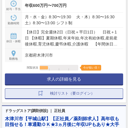
年収600万円〜700万円
給与・手当
月・水・金）8:30〜19:30 火・木）8:30〜16:30
土）8:30〜13:00 シフト制
勤務時間
【休日】完全週休2日（日祝＋平日1日） 日祝＋1
日 【休暇】夏期休暇,年末年始,年次有給休暇,産前産
休日・休暇
後休暇,育児休暇,慶弔休暇,介護休暇 【年間休日】
120日
京都府木津川市
勤務地
閲覧状況
今が狙い目！
求人の詳細を見る
検討リスト（要ログイン）
ドラッグストア(調剤併設) ｜ 正社員
木津川市【平城山駅】【正社員／薬剤師求人】高年収も
目指せる！車通勤ＯＫ★3ヵ月後に年収UPもあり★大手