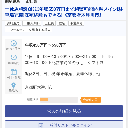
調剤薬局 ｜ 正社員
土休み相談OK◎年収550万円まで相談可能!内科メイン!駐
車場完備!在宅経験もできる!《京都府木津川市》
調剤薬局
一般薬剤師
正社員
在宅
車通勤可
コンサルタントを経由する求人
年収450万円〜550万円
給与・手当
平日 9：00〜13：00/17：00〜21：00 土 9：
00〜13：00 上記営業時間のうち、シフト制
勤務時間
週休2日、日、祝 年末年始、夏季休暇、他
休日・休暇
京都府木津川市
勤務地
閲覧状況
今が狙い目！
求人の詳細を見る
検討リスト（要ログイン）