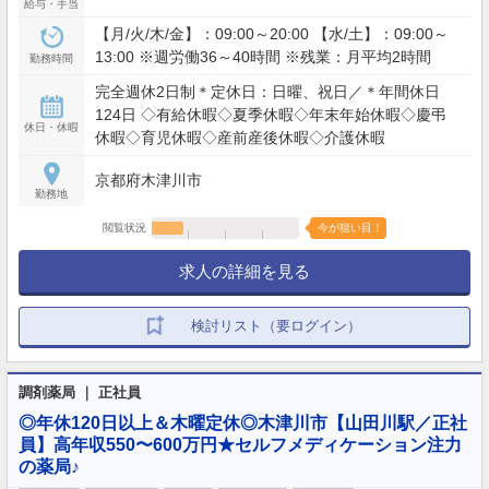
給与・手当
【月/火/木/金】：09:00～20:00 【水/土】：09:00～
13:00 ※週労働36～40時間 ※残業：月平均2時間
勤務時間
完全週休2日制＊定休日：日曜、祝日／＊年間休日
124日 ◇有給休暇◇夏季休暇◇年末年始休暇◇慶弔
休日・休暇
休暇◇育児休暇◇産前産後休暇◇介護休暇
京都府木津川市
勤務地
閲覧状況
今が狙い目！
求人の詳細を見る
検討リスト（要ログイン）
調剤薬局 ｜ 正社員
◎年休120日以上＆木曜定休◎木津川市【山田川駅／正社
員】高年収550〜600万円★セルフメディケーション注力
の薬局♪