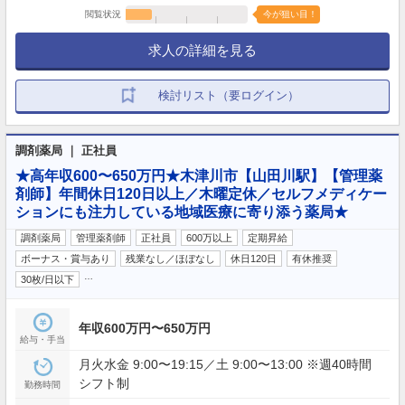
閲覧状況
今が狙い目！
求人の詳細を見る
検討リスト（要ログイン）
調剤薬局 ｜ 正社員
★高年収600〜650万円★木津川市【山田川駅】【管理薬
剤師】年間休日120日以上／木曜定休／セルフメディケー
ションにも注力している地域医療に寄り添う薬局★
調剤薬局
管理薬剤師
正社員
600万以上
定期昇給
ボーナス・賞与あり
残業なし／ほぼなし
休日120日
有休推奨
…
30枚/日以下
年収600万円〜650万円
給与・手当
月火水金 9:00〜19:15／土 9:00〜13:00 ※週40時間
シフト制
勤務時間