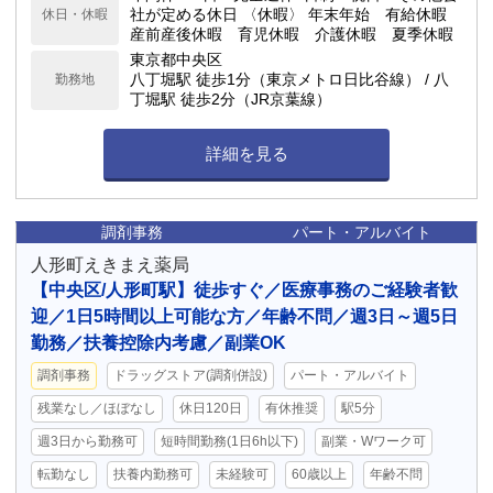
社が定める休日 〈休暇〉 年末年始 有給休暇
休日・休暇
産前産後休暇 育児休暇 介護休暇 夏季休暇
東京都中央区
八丁堀駅 徒歩1分（東京メトロ日比谷線） / 八
勤務地
丁堀駅 徒歩2分（JR京葉線）
詳細を見る
調剤事務
パート・アルバイト
人形町えきまえ薬局
【中央区/人形町駅】徒歩すぐ／医療事務のご経験者歓
迎／1日5時間以上可能な方／年齢不問／週3日～週5日
勤務／扶養控除内考慮／副業OK
調剤事務
ドラッグストア(調剤併設)
パート・アルバイト
残業なし／ほぼなし
休日120日
有休推奨
駅5分
週3日から勤務可
短時間勤務(1日6h以下)
副業・Wワーク可
転勤なし
扶養内勤務可
未経験可
60歳以上
年齢不問