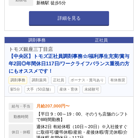
勤務地
新橋駅 徒歩5分
詳細を見る
調剤事務
正社員
トモズ銀座三丁目店
【中央区】トモズ正社員調剤事務☆/福利厚生充実/賞与
年2回◎年間休日117日/ワークライフバランス重視の方
にもオススメです！
調剤事務
調剤薬局
正社員
ボーナス・賞与あり
有休推奨
駅5分
大手（50店舗）
産休・育休
未経験可
月給207,000円〜
給与・手当
【平日 9：00～19：00、そのうち店舗のシフト
勤務時間
で8時間勤務】
週休2日 有給休暇（10日～20日）※入社後すぐ
に取得可/慶弔休暇/産前・産後休暇/育児休暇/介
休日・休暇
護休暇 年間休日：117日