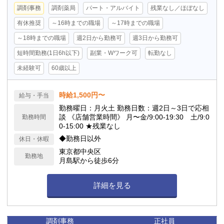
調剤事務
調剤薬局
パート・アルバイト
残業なし／ほぼなし
有休推奨
～16時までの職場
～17時までの職場
～18時までの職場
週2日から勤務可
週3日から勤務可
短時間勤務(1日6h以下)
副業・Wワーク可
転勤なし
未経験可
60歳以上
時給1,500円〜
給与・手当
勤務曜日：月火土 勤務日数：週2日～3日で応相
談 《店舗営業時間》 月〜金/9:00-19:30 土/9:0
勤務時間
0-15:00 ★残業なし
◆勤務日以外
休日・休暇
東京都中央区
勤務地
月島駅から徒歩6分
詳細を見る
調剤事務
正社員