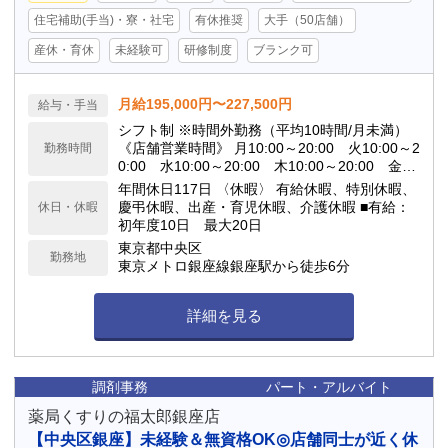
住宅補助(手当)・寮・社宅
有休推奨
大手（50店舗）
産休・育休
未経験可
研修制度
ブランク可
月給195,000円〜227,500円
給与・手当
シフト制 ※時間外勤務（平均10時間/月未満）
《店舗営業時間》 月10:00～20:00 火10:00～2
勤務時間
0:00 水10:00～20:00 木10:00～20:00 金1
0:00～20:00 土10:00～18:00 日定休日
年間休日117日 〈休暇〉 有給休暇、特別休暇、
慶弔休暇、出産・育児休暇、介護休暇 ■有給：
休日・休暇
初年度10日 最大20日
東京都中央区
勤務地
東京メトロ銀座線銀座駅から徒歩6分
詳細を見る
調剤事務
パート・アルバイト
薬局くすりの福太郎銀座店
【中央区銀座】未経験＆無資格OK◎店舗同士が近く休