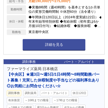
月給190,000円〜275,000円
給与・手当
◆実働8時間（週40時間）を基本とする1か月単
勤務時間
位の変形労働時間制 ※休憩60分（法令通り）
◆年間休日120日以上（2024年度実績122日） ◆
年末年始等特別休暇 ◆有給休暇（初年度は6か
休日・休暇
月後10日付与） ◆結婚休暇 ◆服喪休暇 ◆配
偶者出産休暇 ◆生理休業 ◆産前産後休業 ◆妊
東京都中央区
勤務地
娠中の緩和措置（通院休暇、妊娠中の通勤緩
和、妊娠中の休憩） ◆育児休業 ◆育児短時間
勤務（小学3年生まで取得可能） ◆子の看護休
詳細を見る
暇 ◆介護休業
調剤事務
パート・アルバイト
ファーマライズ薬局 日本橋店
【中央区】★週3日〜週5日/1日4時間〜8時間勤務パー
ト募集！充実した休暇制度や手当などの福利厚生あり
◎お気軽にお問合せください☆
調剤事務
調剤薬局
パート・アルバイト
休日120日
有休推奨
～16時までの職場
～17時までの職場
～18時までの職場
週3日から勤務可
夕方からの勤務