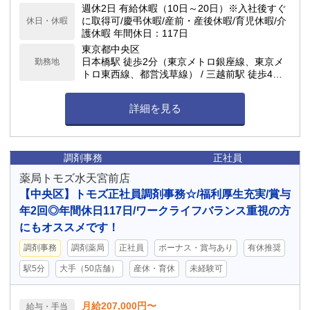
週休2日 有給休暇（10日～20日）※入社後すぐ
に取得可/慶弔休暇/産前・産後休暇/育児休暇/介
休日・休暇
護休暇 年間休日：117日
東京都中央区
日本橋駅 徒歩2分（東京メトロ銀座線、東京メ
勤務地
トロ東西線、都営浅草線） / 三越前駅 徒歩4分
（東京メトロ半蔵門線）
詳細を見る
調剤事務
正社員
薬局トモズ水天宮前店
【中央区】トモズ正社員調剤事務☆/福利厚生充実/賞与
年2回◎年間休日117日/ワークライフバランス重視の方
にもオススメです！
調剤事務
調剤薬局
正社員
ボーナス・賞与あり
有休推奨
駅5分
大手（50店舗）
産休・育休
未経験可
月給207,000円〜
給与・手当