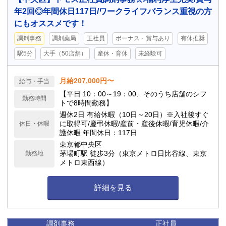
年2回◎年間休日117日/ワークライフバランス重視の方
にもオススメです！
調剤事務
調剤薬局
正社員
ボーナス・賞与あり
有休推奨
駅5分
大手（50店舗）
産休・育休
未経験可
月給207,000円〜
給与・手当
【平日 10：00～19：00、そのうち店舗のシフ
勤務時間
トで8時間勤務】
週休2日 有給休暇（10日～20日）※入社後すぐ
に取得可/慶弔休暇/産前・産後休暇/育児休暇/介
休日・休暇
護休暇 年間休日：117日
東京都中央区
茅場町駅 徒歩3分（東京メトロ日比谷線、東京
勤務地
メトロ東西線）
詳細を見る
調剤事務
正社員