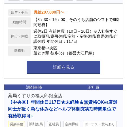
月給207,000円〜
給与・手当
【8：30～19：00、そのうち店舗のシフトで8時
勤務時間
間勤務】
週休2日 有給休暇（10日～20日）※入社後すぐ
に取得可/慶弔休暇/産前・産後休暇/育児休暇/介
休日・休暇
護休暇 年間休日：117日
東京都中央区
勤務地
勝どき駅 徒歩8分（都営大江戸線）
詳細を見る
調剤事務
正社員
薬局くすりの福太郎銀座店
【中央区】年間休日117日★未経験＆無資格OK◎店舗
同士が近く急な休みなどヘルプ体制充実/1時間単位で
有給取得可♪
調剤事務
調剤薬局
正社員
定期昇給
ボーナス・賞与あり