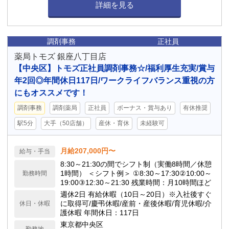
詳細を見る
調剤事務
正社員
薬局トモズ 銀座八丁目店
【中央区】トモズ正社員調剤事務☆/福利厚生充実/賞与
年2回◎年間休日117日/ワークライフバランス重視の方
にもオススメです！
調剤事務
調剤薬局
正社員
ボーナス・賞与あり
有休推奨
駅5分
大手（50店舗）
産休・育休
未経験可
月給207,000円〜
給与・手当
8:30～21:30の間でシフト制（実働8時間／休憩
1時間） ＜シフト例＞ ①8:30～17:30②10:00～
勤務時間
19:00③12:30～21:30 残業時間：月10時間ほど
週休2日 有給休暇（10日～20日）※入社後すぐ
に取得可/慶弔休暇/産前・産後休暇/育児休暇/介
休日・休暇
護休暇 年間休日：117日
東京都中央区