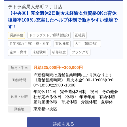
テトラ薬局人形町２丁目店
【中央区】完全週休2日制★未経験＆無資格OK◎育休
復帰率100％♪充実したヘルプ体制で働きやすい環境で
す！
調剤事務
ドラッグストア(調剤併設)
正社員
住宅補助(手当)・寮・社宅
有休推奨
大手（50店舗）
産休・育休
未経験可
研修制度
ブランク可
月給225,000円〜300,000円
給与・手当
※勤務時間は店舗営業時間により異なります
《店舗営業時間》 月火木金9:00~19:00/水9:0
勤務時間
0〜18:30/土9:00~13:00
年間休111日 完全週休2日制 祝日 その他会
社が定める休日 〈休暇〉 年末年始 有給休暇
休日・休暇
産前産後休暇 育児休暇 介護休暇 夏季休暇
※8連休制度あり
東京都中央区
勤務地
詳細を見る