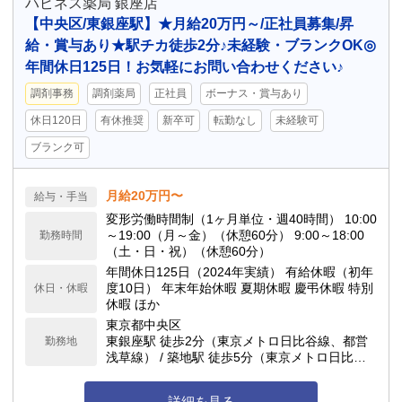
ハピネス薬局 銀座店
【中央区/東銀座駅】★月給20万円～/正社員募集/昇
給・賞与あり★駅チカ徒歩2分♪未経験・ブランクOK◎
年間休日125日！お気軽にお問い合わせください♪
調剤事務
調剤薬局
正社員
ボーナス・賞与あり
休日120日
有休推奨
新卒可
転勤なし
未経験可
ブランク可
月給20万円〜
給与・手当
変形労働時間制（1ヶ月単位・週40時間） 10:00
～19:00（月～金）（休憩60分） 9:00～18:00
勤務時間
（土・日・祝）（休憩60分）
年間休日125日（2024年実績） 有給休暇（初年
度10日） 年末年始休暇 夏期休暇 慶弔休暇 特別
休日・休暇
休暇 ほか
東京都中央区
東銀座駅 徒歩2分（東京メトロ日比谷線、都営
勤務地
浅草線） / 築地駅 徒歩5分（東京メトロ日比谷
線） / 新富町駅 徒歩6分（東京メトロ有楽町
線）
詳細を見る