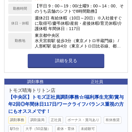
【平日 9：00～19：00/土曜9：00～14：00、そ
勤務時間
のうち店舗のシフトで8時間勤務】
週休2日 有給休暇（10日～20日）※入社後すぐ
に取得可/慶弔休暇/産前・産後休暇/育児休暇/介
休日・休暇
護休暇 年間休日：117日
東京都中央区
水天宮前駅 徒歩3分（東京メトロ半蔵門線） /
勤務地
人形町駅 徒歩4分（東京メトロ日比谷線、都営
浅草線）
詳細を見る
調剤事務
正社員
トモズ晴海トリトン店
【中央区】トモズ正社員調剤事務☆/福利厚生充実/賞与
年2回◎年間休日117日/ワークライフバランス重視の方
にもオススメです！
調剤事務
調剤薬局
正社員
ボーナス・賞与あり
有休推奨
駅5分
大手（50店舗）
産休・育休
未経験可