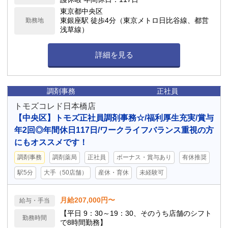
東京都中央区
東銀座駅 徒歩4分（東京メトロ日比谷線、都営
勤務地
浅草線）
詳細を見る
調剤事務
正社員
トモズコレド日本橋店
【中央区】トモズ正社員調剤事務☆/福利厚生充実/賞与
年2回◎年間休日117日/ワークライフバランス重視の方
にもオススメです！
調剤事務
調剤薬局
正社員
ボーナス・賞与あり
有休推奨
駅5分
大手（50店舗）
産休・育休
未経験可
月給207,000円〜
給与・手当
【平日 9：30～19：30、そのうち店舗のシフト
勤務時間
で8時間勤務】