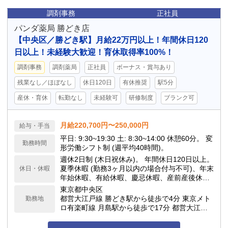
調剤事務
正社員
パンダ薬局 勝どき店
【中央区／勝どき駅】月給22万円以上！年間休日120
日以上！未経験大歓迎！育休取得率100%！
調剤事務
調剤薬局
正社員
ボーナス・賞与あり
残業なし／ほぼなし
休日120日
有休推奨
駅5分
産休・育休
転勤なし
未経験可
研修制度
ブランク可
月給220,700円〜250,000円
給与・手当
平日: 9:30~19:30 土: 8:30~14:00 休憩60分。 変
勤務時間
形労働シフト制 (週平均40時間)。
週休2日制 (木日祝休み)。 年間休日120日以上。
夏季休暇 (勤務3ヶ月以内の場合付与不可)、年末
休日・休暇
年始休暇、有給休暇、慶忌休暇、産前産後休
暇、育児休暇あり。 有休取得率100%。 月1シ
東京都中央区
フト提出。
都営大江戸線 勝どき駅から徒歩で4分 東京メト
勤務地
ロ有楽町線 月島駅から徒歩で17分 都営大江戸
線 月島駅から徒歩で17分