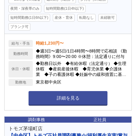
夜間・深夜帯のみ
短時間勤務(1日4h以下)
短時間勤務(1日6h以下)
産休・育休
転勤なし
未経験可
ブランク可
時給1,230円〜
給与・手当
◆週3日〜週5日/1日4時間〜8時間で応相談 《勤
勤務時間
務時間》9:00〜20:00 ※休憩：法定通りに付与
◆勤務日以外 ◆有給休暇（法定通り） ◆生理
休暇 ◆産前産後休暇 ◆育児休業 ◆介護休
休日・休暇
業 ◆子の看護休暇 ◆妊娠中の緩和措置に基づ
く時間
東京都中央区
勤務地
詳細を見る
調剤事務
正社員
トモズ茅場町店
【中央区】トモズ正社員調剤事務☆/福利厚生充実/賞与