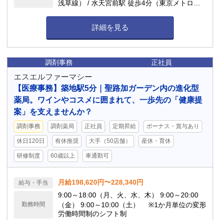
浅草線） / 水天宮前駅 徒歩4分（東京メトロ半
蔵門線）
詳細を見る
調剤事務
正社員
エスエルファーマシー
【医療事務】築地駅5分｜聖路加ガーデン内の進化型
薬局。ワインやコスメに囲まれて、一歩先の「健康提
案」を支えませんか？
調剤事務
調剤薬局
正社員
定期昇給
ボーナス・賞与あり
休日120日
有休推奨
大手（50店舗）
産休・育休
研修制度
60歳以上
車通勤可
月給198,620円〜228,340円
給与・手当
9:00～18:00（月、火、水、木） 9:00～20:00
勤務時間
（金） 9:00～10:00（土） ※1か月単位の変形
労働時間制のシフト制