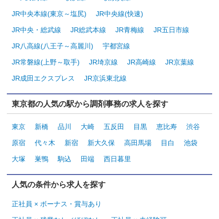
JR中央本線(東京～塩尻)
JR中央線(快速)
JR中央・総武線
JR総武本線
JR青梅線
JR五日市線
JR八高線(八王子～高麗川)
宇都宮線
JR常磐線(上野～取手)
JR埼京線
JR高崎線
JR京葉線
JR成田エクスプレス
JR京浜東北線
東京都の人気の駅から調剤事務の求人を探す
東京
新橋
品川
大崎
五反田
目黒
恵比寿
渋谷
原宿
代々木
新宿
新大久保
高田馬場
目白
池袋
大塚
巣鴨
駒込
田端
西日暮里
人気の条件から求人を探す
正社員 × ボーナス・賞与あり