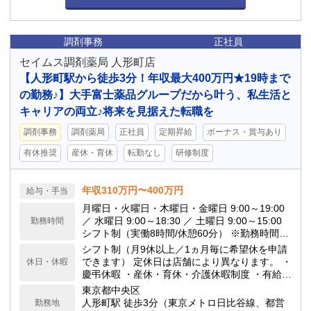
調剤事務
正社員
セイムス調剤薬局 人形町店
【人形町駅から徒歩3分！年収最大400万円★19時まで
の勤務♪】大手富士薬品グループだから叶う、私生活と
キャリアの両立♪将来を見据えた転職を
調剤事務
調剤薬局
正社員
定期昇給
ボーナス・賞与あり
有休推奨
産休・育休
転勤なし
研修制度
年収310万円〜400万円
給与・手当
月曜日・火曜日・木曜日・金曜日 9:00～19:00
／ 水曜日 9:00～18:30 ／ 土曜日 9:00～15:00
勤務時間
シフト制（実働8時間/休憩60分） ※勤務時間は
店舗の営業時間に準じます。 ※月の平均残業時
シフト制（月9休以上／1ヵ月毎に希望休を申請
間は10h程度です。 当ドラッグストアは閉局時
できます） 定休日は店舗により異なります。 ・
休日・休暇
間が早いのが特徴で、18:00や19:00の閉局が多
慶弔休暇 ・産休・育休・介護休暇制度 ・有給休
いです。
暇(勤務6ヶ月後10日付与) ★年間休日117日
東京都中央区
人形町駅 徒歩3分（東京メトロ日比谷線、都営
勤務地