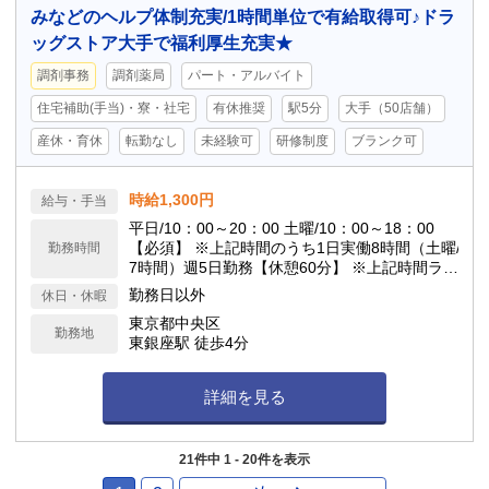
みなどのヘルプ体制充実/1時間単位で有給取得可♪ドラ
ッグストア大手で福利厚生充実★
調剤事務
調剤薬局
パート・アルバイト
住宅補助(手当)・寮・社宅
有休推奨
駅5分
大手（50店舗）
産休・育休
転勤なし
未経験可
研修制度
ブランク可
時給1,300円
給与・手当
平日/10：00～20：00 土曜/10：00～18：00
【必須】 ※上記時間のうち1日実働8時間（土曜/
勤務時間
7時間）週5日勤務【休憩60分】 ※上記時間ラス
トまでシフト対応できる方
勤務日以外
休日・休暇
東京都中央区
勤務地
東銀座駅 徒歩4分
詳細を見る
21件中 1 - 20件を表示