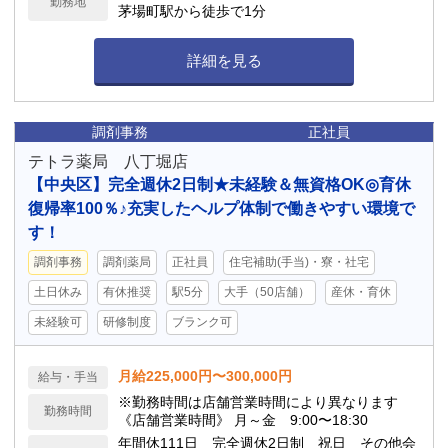
勤務地
茅場町駅から徒歩で1分
詳細を見る
調剤事務
正社員
テトラ薬局 八丁堀店
【中央区】完全週休2日制★未経験＆無資格OK◎育休
復帰率100％♪充実したヘルプ体制で働きやすい環境で
す！
調剤事務
調剤薬局
正社員
住宅補助(手当)・寮・社宅
土日休み
有休推奨
駅5分
大手（50店舗）
産休・育休
未経験可
研修制度
ブランク可
月給225,000円〜300,000円
給与・手当
※勤務時間は店舗営業時間により異なります
勤務時間
《店舗営業時間》 月～金 9:00〜18:30
年間休111日 完全週休2日制 祝日 その他会