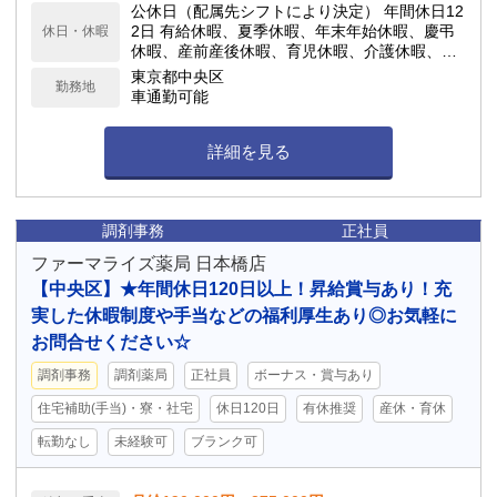
公休日（配属先シフトにより決定） 年間休日12
2日 有給休暇、夏季休暇、年末年始休暇、慶弔
休日・休暇
休暇、産前産後休暇、育児休暇、介護休暇、リ
フレッシュ休暇、 子の看護の為の休暇
東京都中央区
勤務地
車通勤可能
詳細を見る
調剤事務
正社員
ファーマライズ薬局 日本橋店
【中央区】★年間休日120日以上！昇給賞与あり！充
実した休暇制度や手当などの福利厚生あり◎お気軽に
お問合せください☆
調剤事務
調剤薬局
正社員
ボーナス・賞与あり
住宅補助(手当)・寮・社宅
休日120日
有休推奨
産休・育休
転勤なし
未経験可
ブランク可