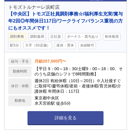
トモズトルナーレ浜町店
【中央区】トモズ正社員調剤事務☆/福利厚生充実/賞与
年2回◎年間休日117日/ワークライフバランス重視の方
にもオススメです！
調剤事務
調剤薬局
正社員
ボーナス・賞与あり
有休推奨
駅5分
大手（50店舗）
産休・育休
未経験可
月給207,000円〜
給与・手当
【平日 9：00～18：30/土曜9：00～18：00、そ
勤務時間
のうち店舗のシフトで8時間勤務】
週休2日 有給休暇（10日～20日）※入社後すぐ
に取得可/慶弔休暇/産前・産後休暇/育児休暇/介
休日・休暇
護休暇 年間休日：117日
東京都中央区
勤務地
水天宮前駅 徒歩5分
詳細を見る