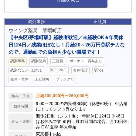
調剤事務
正社員
ウイング薬局 茅場町店
【中央区/茅場町駅】経験者歓迎／未経験OK★年間休
日124日／残業ほぼなし！月給20～26万円◎駅チカな
ので、通勤面での負担も少ない職場です！
調剤事務
調剤薬局
正社員
ボーナス・賞与あり
残業なし／ほぼなし
休日120日
有休推奨
駅5分
産休・育休
未経験可
ブランク可
月給200,000円〜260,000円
給与・手当
9:00～20:00の内実働8時間（休憩60分） ※店舗
勤務時間
によってシフト異なります
週休2日制（シフト制） 年間休日124日 ※祝日
はお休みです ※例：月31日間の場合、月10日休
休日・休暇
み GW 夏季 年末年始
東京都中央区