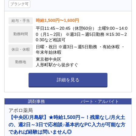
ブランク可
時給1,500円〜1,600円
給与・手当
平日11:45～20:45（休憩60分） 土曜9:00～14:0
勤務時間
0（月1～2回） ※週3日～週5日勤務 ※15:30～2
0:30など相談可
日曜・祝日 ※週3日～週5日勤務 ・有給休暇 ・
休日・休暇
年末年始休暇
東京都中央区
勤務地
人形町駅から徒歩すぐ
詳細を見る
調剤事務
パート・アルバイト
アポロ薬局
【中央区/月島駅】★時給1,500円～！残業なし/月火土
の、週2日～3日で応相談♪基本的なPC入力が可能な方
であれば経験は問いません◎