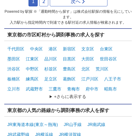
1
2
次へ
Powered by 駅探 ※「通勤時間から探す」は株式会社駅探の情報を元にしてい
ます。
入力駅から指定時間内で到達できる駅付近の求人情報が検索されます。
東京都の市区町村から調剤事務の求人を探す
千代田区
中央区
港区
新宿区
文京区
台東区
墨田区
江東区
品川区
目黒区
大田区
世田谷区
渋谷区
中野区
杉並区
豊島区
北区
荒川区
板橋区
練馬区
足立区
葛飾区
江戸川区
八王子市
立川市
武蔵野市
三鷹市
青梅市
府中市
昭島市
+さらに表示する
東京都の人気の路線から調剤事務の求人を探す
JR東海道本線(東京～熱海)
JR山手線
JR南武線
JR武蔵野線
JR横浜線
JR横須賀線