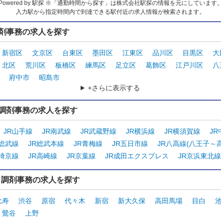
Powered by 駅探 ※「通勤時間から探す」は株式会社駅探の情報を元にしています
入力駅から指定時間内で到達できる駅付近の求人情報が検索されます。
剤事務の求人を探す
新宿区
文京区
台東区
墨田区
江東区
品川区
目黒区
大
北区
荒川区
板橋区
練馬区
足立区
葛飾区
江戸川区
八
府中市
昭島市
+さらに表示する
調剤事務の求人を探す
JR山手線
JR南武線
JR武蔵野線
JR横浜線
JR横須賀線
J
・総武線
JR総武本線
JR青梅線
JR五日市線
JR八高線(八王子～
R埼京線
JR高崎線
JR京葉線
JR成田エクスプレス
JR京浜東北線
ら調剤事務の求人を探す
比寿
渋谷
原宿
代々木
新宿
新大久保
高田馬場
目白
鶯谷
上野