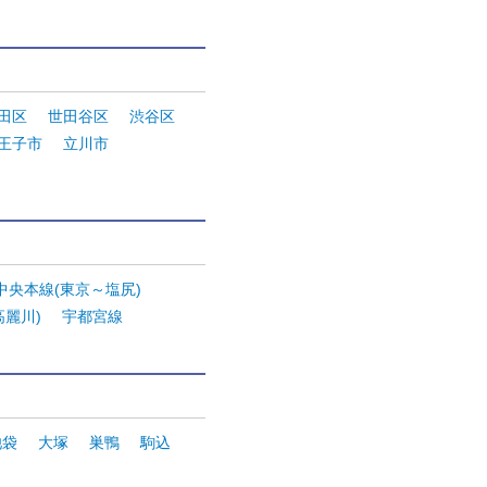
。
田区
世田谷区
渋谷区
王子市
立川市
R中央本線(東京～塩尻)
高麗川)
宇都宮線
池袋
大塚
巣鴨
駒込