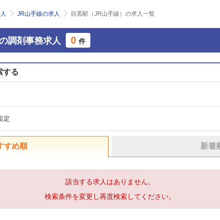
求人
JR山手線の求人
目黒駅（JR山手線）の求人一覧
0
）の調剤事務求人
件
索する
設定
すすめ順
新着
該当する求人はありません。
検索条件を変更し再度検索してください。