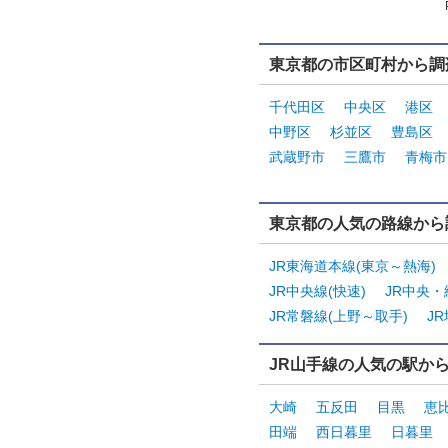
東京都の市区町村から調
千代田区
中央区
港区
中野区
杉並区
豊島区
武蔵野市
三鷹市
青梅市
東京都の人気の路線から
JR東海道本線(東京～熱海)
JR中央線(快速)
JR中央
JR常磐線(上野～取手)
J
JR山手線の人気の駅か
大崎
五反田
目黒
恵
田端
西日暮里
日暮里