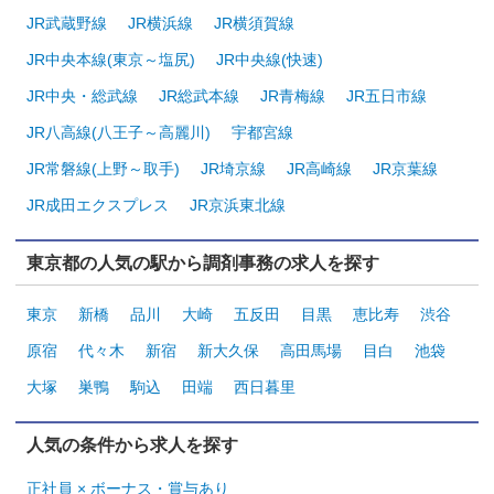
JR武蔵野線
JR横浜線
JR横須賀線
JR中央本線(東京～塩尻)
JR中央線(快速)
JR中央・総武線
JR総武本線
JR青梅線
JR五日市線
JR八高線(八王子～高麗川)
宇都宮線
JR常磐線(上野～取手)
JR埼京線
JR高崎線
JR京葉線
JR成田エクスプレス
JR京浜東北線
東京都の人気の駅から調剤事務の求人を探す
東京
新橋
品川
大崎
五反田
目黒
恵比寿
渋谷
原宿
代々木
新宿
新大久保
高田馬場
目白
池袋
大塚
巣鴨
駒込
田端
西日暮里
人気の条件から求人を探す
正社員 × ボーナス・賞与あり