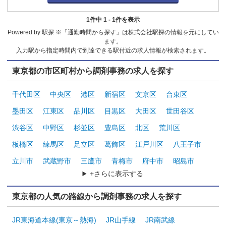
1件中 1 - 1件を表示
Powered by 駅探 ※「通勤時間から探す」は株式会社駅探の情報を元にしてい
ます。
入力駅から指定時間内で到達できる駅付近の求人情報が検索されます。
東京都の市区町村から調剤事務の求人を探す
千代田区
中央区
港区
新宿区
文京区
台東区
墨田区
江東区
品川区
目黒区
大田区
世田谷区
渋谷区
中野区
杉並区
豊島区
北区
荒川区
板橋区
練馬区
足立区
葛飾区
江戸川区
八王子市
立川市
武蔵野市
三鷹市
青梅市
府中市
昭島市
+さらに表示する
東京都の人気の路線から調剤事務の求人を探す
JR東海道本線(東京～熱海)
JR山手線
JR南武線