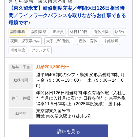
さくら薬局 東久留米本町店
【東久留米市】研修制度充実／年間休日126日相当時
間／ライフワークバランスを取りながらお仕事できる
環境です♪
調剤事務
調剤薬局
正社員
休日120日
有休推奨
駅5分
夜間・深夜帯のみ
大手（50店舗）
産休・育休
未経験可
研修制度
ブランク可
月給204,800円〜
給与・手当
週平均40時間のシフト勤務 変形労働時間制 月
～金（9：00～19：00） 土（9：00～14：0
勤務時間
0）
年間休日126日相当時間 年次有給休暇（入社し
た当月に入社月に応じた日数を付与）※平均取
休日・休暇
得率11.5日/年以上（2025年度実績） 慶弔休
暇、産前産後休暇(取得率100%)、介護休暇、生
東京都東久留米市
勤務地
理休暇 連続休暇制度（最長9日間、初年度最長5
西武 東久留米駅より徒歩5分
日間） 特別休暇（配偶者の出産2日間、弔事3～
7日間、裁判員裁判5日間、転勤2～3日間） など
詳細を見る