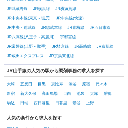
JR武蔵野線
JR横浜線
JR横須賀線
JR中央本線(東京～塩尻)
JR中央線(快速)
JR中央・総武線
JR総武本線
JR青梅線
JR五日市線
JR八高線(八王子～高麗川)
宇都宮線
JR常磐線(上野～取手)
JR埼京線
JR高崎線
JR京葉線
JR成田エクスプレス
JR京浜東北線
JR山手線の人気の駅から調剤事務の求人を探す
大崎
五反田
目黒
恵比寿
渋谷
原宿
代々木
新宿
新大久保
高田馬場
目白
池袋
大塚
巣鴨
駒込
田端
西日暮里
日暮里
鶯谷
上野
人気の条件から求人を探す