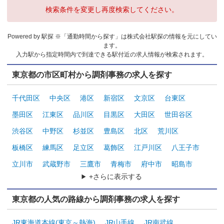
検索条件を変更し再度検索してください。
Powered by 駅探 ※「通勤時間から探す」は株式会社駅探の情報を元にしてい
ます。
入力駅から指定時間内で到達できる駅付近の求人情報が検索されます。
東京都の市区町村から調剤事務の求人を探す
千代田区
中央区
港区
新宿区
文京区
台東区
墨田区
江東区
品川区
目黒区
大田区
世田谷区
渋谷区
中野区
杉並区
豊島区
北区
荒川区
板橋区
練馬区
足立区
葛飾区
江戸川区
八王子市
立川市
武蔵野市
三鷹市
青梅市
府中市
昭島市
+さらに表示する
東京都の人気の路線から調剤事務の求人を探す
JR東海道本線(東京～熱海)
JR山手線
JR南武線