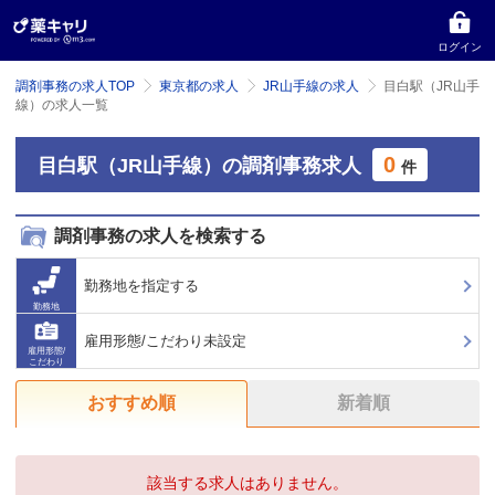
ログイン
調剤事務の求人TOP
東京都の求人
JR山手線の求人
目白駅（JR山手
線）の求人一覧
0
目白駅（JR山手線）の調剤事務求人
件
調剤事務の求人を検索する
勤務地を指定する
勤務地
雇用形態/こだわり未設定
雇用形態/
こだわり
おすすめ順
新着順
該当する求人はありません。