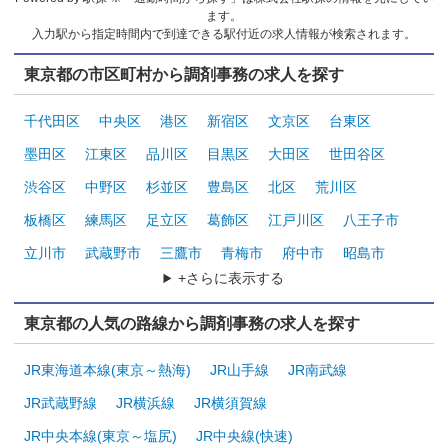
ます。
入力駅から指定時間内で到達できる駅付近の求人情報が検索されます。
東京都の市区町村から調剤事務の求人を探す
千代田区
中央区
港区
新宿区
文京区
台東区
墨田区
江東区
品川区
目黒区
大田区
世田谷区
渋谷区
中野区
杉並区
豊島区
北区
荒川区
板橋区
練馬区
足立区
葛飾区
江戸川区
八王子市
立川市
武蔵野市
三鷹市
青梅市
府中市
昭島市
+さらに表示する
東京都の人気の路線から調剤事務の求人を探す
JR東海道本線(東京～熱海)
JR山手線
JR南武線
JR武蔵野線
JR横浜線
JR横須賀線
JR中央本線(東京～塩尻)
JR中央線(快速)