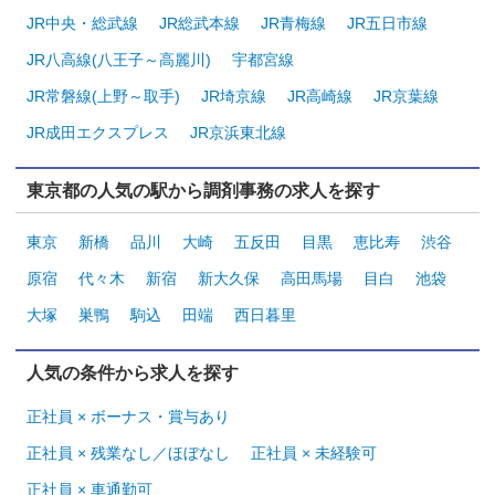
JR中央・総武線
JR総武本線
JR青梅線
JR五日市線
JR八高線(八王子～高麗川)
宇都宮線
JR常磐線(上野～取手)
JR埼京線
JR高崎線
JR京葉線
JR成田エクスプレス
JR京浜東北線
東京都の人気の駅から調剤事務の求人を探す
東京
新橋
品川
大崎
五反田
目黒
恵比寿
渋谷
原宿
代々木
新宿
新大久保
高田馬場
目白
池袋
大塚
巣鴨
駒込
田端
西日暮里
人気の条件から求人を探す
正社員 × ボーナス・賞与あり
正社員 × 残業なし／ほぼなし
正社員 × 未経験可
正社員 × 車通勤可