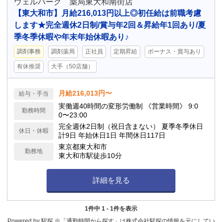
ウェルパーク 薬局東大和南街店
【東大和市】月給216,013円以上◎初任給は前職考慮
します★完全週休2日制/賞与年2回＆昇給年1回あり/夏
季冬季休暇や年末年始休暇あり♪
調剤事務
調剤薬局
正社員
定期昇給
ボーナス・賞与あり
有休推奨
大手（50店舗）
月給216,013円〜
給与・手当
実働週40時間の変形労働制 《営業時間》 9:0
勤務時間
0〜23:00
完全週休2日制（祝日含まない） 夏季冬季休日
休日・休暇
計9日 年始休日1日 年間休日117日
東京都東大和市
勤務地
東大和市駅徒歩10分
詳細を見る
1件中 1 - 1件を表示
Powered by 駅探 ※「通勤時間から探す」は株式会社駅探の情報を元にしてい