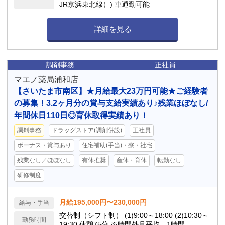
JR京浜東北線）) 車通勤可能
詳細を見る
調剤事務
正社員
マエノ薬局浦和店
【さいたま市南区】★月給最大23万円可能★ご経験者
の募集！3.2ヶ月分の賞与支給実績あり♪残業ほぼなし/
年間休日110日◎育休取得実績あり！
調剤事務
ドラッグストア(調剤併設)
正社員
ボーナス・賞与あり
住宅補助(手当)・寮・社宅
残業なし／ほぼなし
有休推奨
産休・育休
転勤なし
研修制度
月給195,000円〜230,000円
給与・手当
交替制（シフト制） (1)9:00～18:00 (2)10:30～
勤務時間
19:30 休憩75分 ※時間外月平均 1時間