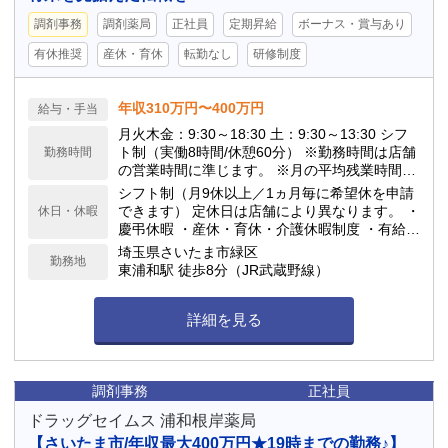
調剤事務
調剤薬局
正社員
定期昇給
ボーナス・賞与あり
有休推奨
産休・育休
転勤なし
研修制度
年収310万円〜400万円
給与・手当
月火木金：9:30～18:30 土：9:30～13:30 シフ
ト制（実働8時間/休憩60分） ※勤務時間は店舗
勤務時間
の営業時間に準じます。 ※月の平均残業時間は
10h程度です。 当ドラッグストアは閉局時間が
シフト制（月9休以上／1ヵ月毎に希望休を申請
早いのが特徴で、18:00や19:00の閉局が多いで
できます） 定休日は店舗により異なります。 ・
休日・休暇
す。
慶弔休暇 ・産休・育休・介護休暇制度 ・有給休
暇(勤務6ヶ月後10日付与) ★年間休日117日
埼玉県さいたま市緑区
勤務地
東浦和駅 徒歩8分（JR武蔵野線）
詳細を見る
調剤事務
正社員
ドラッグセイムス 浦和根岸薬局
【さいたま市/年収最大400万円★19時までの勤務♪】