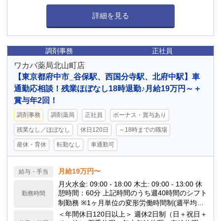
詳細を見る
調剤事務
正社員
ワカバ薬局北山町店
【東京都府中市_谷保駅、西国分寺駅、北府中駅】車
通勤応相談！残業ほぼなし18時退勤♪月給19万円～＋
賞与年2回！
調剤事務
調剤薬局
正社員
ボーナス・賞与あり
残業なし／ほぼなし
休日120日
～18時までの職場
産休・育休
転勤なし
車通勤可
月給19万円〜
給与・手当
月火水金: 09:00 - 18:00 木土: 09:00 - 13:00 休
憩時間：60分 上記時間のうち週40時間のシフト
勤務時間
制勤務 ※1ヶ月単位の変形労働時間制(週平均40
時間以内) 時間外労働：有（あっても月10時間
＜年間休日120日以上＞ 週休2日制（日＋祝日＋
以内です！） 基本はサクッと定時退社できる日