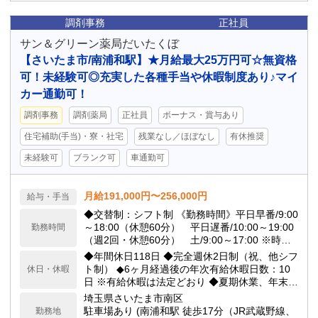
調剤事務
正社員
サン＆グリーン薬局だいたくぼ
【さいたま市/南浦和駅】★月給最大25万円可☆無資格
可！未経験可◎充実した各種手当や休暇制度あり♪マイ
カー通勤可！
調剤事務
調剤薬局
正社員
ボーナス・賞与あり
住宅補助(手当)・寮・社宅
残業なし／ほぼなし
有休推奨
未経験可
ブランク可
車通勤可
月給191,000円〜256,000円
給与・手当
◆交替制：シフト制 《勤務時間》平日早番/9:00
～18:00（休憩60分） 平日遅番/10:00～19:00
勤務時間
（週2回・休憩60分） 土/9:00～17:00 ※時間
外労働：月平均5時間 ※勤務時間相談可
◆年間休日118日 ◆完全週休2日制（祝、他シフ
ト制） ◆6ヶ月経過後の年次有給休暇日数：10
休日・休暇
日 ※有給休暇は法定どおり ◆夏期休業、年末年
始休業（6日間） ◆その他リフレッシュ休暇（6
埼玉県さいたま市南区
日間～7日間）
駐車場あり (南浦和駅 徒歩17分（JR武蔵野線、
勤務地