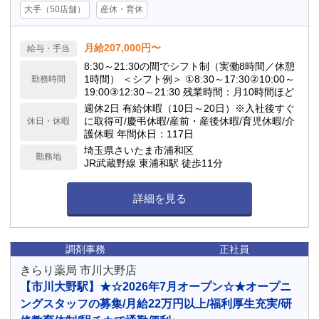
大手（50店舗）
産休・育休
月給207,000円〜
給与・手当
8:30～21:30の間でシフト制（実働8時間／休憩
1時間） ＜シフト例＞ ①8:30～17:30②10:00～
勤務時間
19:00③12:30～21:30 残業時間：月10時間ほど
週休2日 有給休暇（10日～20日）※入社後すぐ
に取得可/慶弔休暇/産前・産後休暇/育児休暇/介
休日・休暇
護休暇 年間休日：117日
埼玉県さいたま市浦和区
勤務地
JR武蔵野線 東浦和駅 徒歩11分
詳細を見る
調剤事務
正社員
きらり薬局 市川大野店
【市川大野駅】★☆2026年7月オープン☆★オープニ
ングスタッフの募集/月給22万円以上/福利厚生充実/研