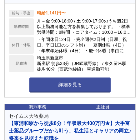
時給1,141円〜
給与・手当
月～金 9:00-18:00 / 土 9:00-17:00のうち週2日
以上勤務可能な方を募集しております。 ・標準
勤務時間
労働時間：8時間 ・コアタイム：10:00～16:00
・標準労働時間帯：9:00～18:00 ・休憩：1時間
・年間休日124日 ・完全週休2日制（日曜、祝
・時間外労働有無：有
日、平日1日のシフト制） ・夏期休暇（4日）
休日・休暇
・年末年始休暇（4日） ・慶弔休暇（事由によ
り2～7日） ・育児・介護休暇
埼玉県新座市
新座駅 徒歩33分（JR武蔵野線） / 東久留米駅
勤務地
徒歩40分（西武池袋線） 車通勤可能
詳細を見る
調剤事務
正社員
セイムス大牧薬局
【東浦和駅から徒歩8分！年収最大400万円★】大手富
士薬品グループだから叶う、私生活とキャリアの両立♪
将来を見据えた転職を