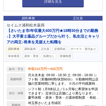
詳細を見る
調剤事務
正社員
セイムス浦和松木薬局
【さいたま市/年収最大400万円★18時30分までの勤務
♪】大手富士薬品グループだから叶う、私生活とキャリ
アの両立♪将来を見据えた転職を
調剤事務
調剤薬局
正社員
定期昇給
ボーナス・賞与あり
有休推奨
産休・育休
転勤なし
研修制度
年収310万円〜400万円
給与・手当
月火水木金: 09:00 - 18:30 土: 09:00 - 18:00 シ
フト制（実働8時間/休憩60分） ※勤務時間は店
勤務時間
舗の営業時間に準じます。 ※月の平均残業時間
は10h程度です。 当ドラッグストアは閉局時間
シフト制（月9休以上／1ヵ月毎に希望休を申請
が早いのが特徴で、18:00や19:00の閉局が多い
できます） 定休日は店舗により異なります。 ・
休日・休暇
です。
慶弔休暇 ・産休・育休・介護休暇制度 ・有給休
暇(勤務6ヶ月後10日付与) ★年間休日117日
埼玉県さいたま市緑区
勤務地