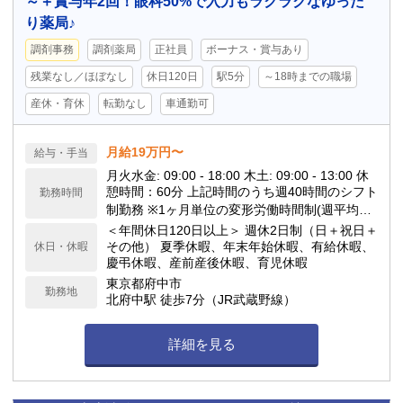
～＋賞与年2回！眼科50%で入力もラクラクなゆった
り薬局♪
調剤事務
調剤薬局
正社員
ボーナス・賞与あり
残業なし／ほぼなし
休日120日
駅5分
～18時までの職場
産休・育休
転勤なし
車通勤可
月給19万円〜
給与・手当
月火水金: 09:00 - 18:00 木土: 09:00 - 13:00 休
憩時間：60分 上記時間のうち週40時間のシフト
勤務時間
制勤務 ※1ヶ月単位の変形労働時間制(週平均40
時間以内) 時間外労働：有（あっても月10時間
＜年間休日120日以上＞ 週休2日制（日＋祝日＋
以内です！） 基本はサクッと定時退社できる日
その他） 夏季休暇、年末年始休暇、有給休暇、
休日・休暇
も多いので、仕事終わりの予定も立てやすい環
慶弔休暇、産前産後休暇、育児休暇
境です。
東京都府中市
勤務地
北府中駅 徒歩7分（JR武蔵野線）
詳細を見る