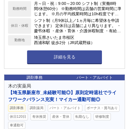
月～日・祝：9:00～20:00 シフト制（実働8時
間/休憩60分） ※勤務時間は店舗の営業時間に準
勤務時間
じます。 ※月の平均残業時間は10h程度です。
当ドラッグストアは閉局時間が早いのが特徴
シフト制（月9休以上／1ヵ月毎に希望休を申請
で、18:00や19:00の閉局が多いです。
できます） 定休日は店舗により異なります。 ・
休日・休暇
慶弔休暇 ・産休・育休・介護休暇制度 ・有給休
暇(勤務6ヶ月後10日付与) ★年間休日117日
埼玉県さいたま市桜区
勤務地
西浦和駅 徒歩2分（JR武蔵野線）
詳細を見る
調剤事務
パート・アルバイト
木の実薬局
【埼玉県新座市_未経験可能◎】原則定時退社でライ
フワークバランス充実！マイカー通勤可能◎
調剤事務
調剤薬局
パート・アルバイト
ボーナス・賞与あり
休日120日
有休推奨
産休・育休
転勤なし
研修制度
車通勤可