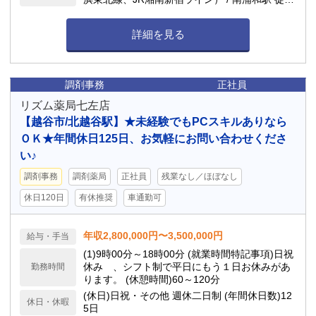
21分（JR武蔵野線、JR京浜東北線） 車通勤可
能
詳細を見る
調剤事務
正社員
リズム薬局七左店
【越谷市/北越谷駅】★未経験でもPCスキルありなら
ＯＫ★年間休日125日、お気軽にお問い合わせくださ
い♪
調剤事務
調剤薬局
正社員
残業なし／ほぼなし
休日120日
有休推奨
車通勤可
年収2,800,000円〜3,500,000円
給与・手当
(1)9時00分～18時00分 (就業時間特記事項)日祝
休み 、シフト制で平日にもう１日お休みがあ
勤務時間
ります。 (休憩時間)60～120分
(休日)日祝・その他 週休二日制 (年間休日数)12
休日・休暇
5日