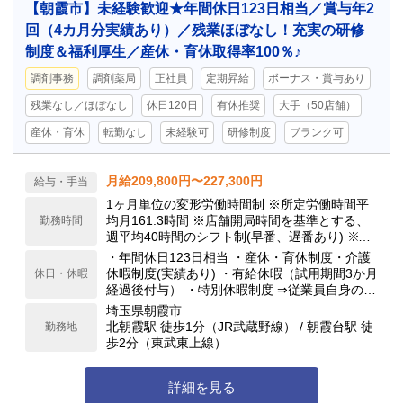
【朝霞市】未経験歓迎★年間休日123日相当／賞与年2
回（4カ月分実績あり）／残業ほぼなし！充実の研修
制度＆福利厚生／産休・育休取得率100％♪
調剤事務
調剤薬局
正社員
定期昇給
ボーナス・賞与あり
残業なし／ほぼなし
休日120日
有休推奨
大手（50店舗）
産休・育休
転勤なし
未経験可
研修制度
ブランク可
月給209,800円〜227,300円
給与・手当
1ヶ月単位の変形労働時間制 ※所定労働時間平
均月161.3時間 ※店舗開局時間を基準とする、
勤務時間
週平均40時間のシフト制(早番、遅番あり) ※シ
フト制のため繁忙期以外、殆ど残業はありませ
・年間休日123日相当 ・産休・育休制度・介護
ん ※日祝勤務の場合は日祝出勤手当3,000円を
休暇制度(実績あり) ・有給休暇（試用期間3か月
休日・休暇
支給します
経過後付与） ・特別休暇制度 ⇒従業員自身の結
婚時：5日間 ⇒配偶者の出産時：3日間 ⇒忌引き
埼玉県朝霞市
休暇：最大7日間
北朝霞駅 徒歩1分（JR武蔵野線） / 朝霞台駅 徒
勤務地
歩2分（東武東上線）
詳細を見る