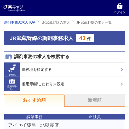
ログイン
調剤事務の求人TOP
JR武蔵野線の求人
JR武蔵野線の求人一覧
43
JR武蔵野線の調剤事務求人
件
調剤事務の求人を検索する
勤務地を指定する
勤務地
雇用形態/こだわり未設定
雇用形態/
こだわり
おすすめ順
新着順
調剤事務
正社員
アイセイ薬局 北朝霞店