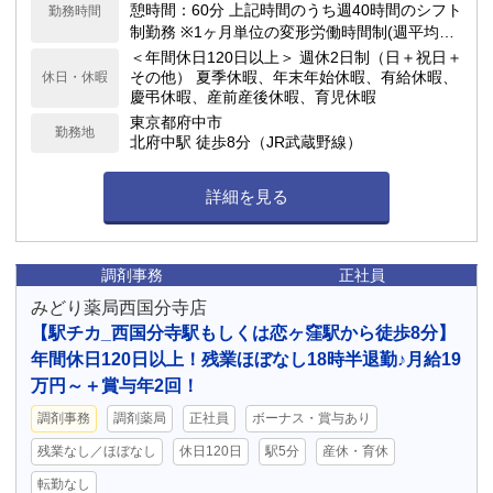
憩時間：60分 上記時間のうち週40時間のシフト
勤務時間
制勤務 ※1ヶ月単位の変形労働時間制(週平均40
時間以内) 時間外労働：有（あっても月10時間
＜年間休日120日以上＞ 週休2日制（日＋祝日＋
以内です！） 基本はサクッと定時退社できる日
その他） 夏季休暇、年末年始休暇、有給休暇、
休日・休暇
も多いので、仕事終わりの予定も立てやすい環
慶弔休暇、産前産後休暇、育児休暇
境です。
東京都府中市
勤務地
北府中駅 徒歩8分（JR武蔵野線）
詳細を見る
調剤事務
正社員
みどり薬局西国分寺店
【駅チカ_西国分寺駅もしくは恋ヶ窪駅から徒歩8分】
年間休日120日以上！残業ほぼなし18時半退勤♪月給19
万円～＋賞与年2回！
調剤事務
調剤薬局
正社員
ボーナス・賞与あり
残業なし／ほぼなし
休日120日
駅5分
産休・育休
転勤なし