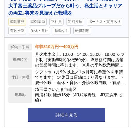
大手富士薬品グループだから叶う、私生活とキャリア
の両立♪将来を見据えた転職を
調剤事務
調剤薬局
正社員
定期昇給
ボーナス・賞与あり
有休推奨
産休・育休
転勤なし
研修制度
年収310万円〜400万円
給与・手当
月火水木金土: 10:00 - 14:00, 15:00 - 19:00 シフ
ト制（実働8時間/休憩60分） ※勤務時間は店舗
勤務時間
の営業時間に準じます。 ※月の平均残業時間は
10h程度です。 当ドラッグストアは閉局時間が
シフト制（月9休以上／1ヵ月毎に希望休を申請
早いのが特徴で、18:00や19:00の閉局が多いで
できます） 定休日は店舗により異なります。 ・
休日・休暇
す。
慶弔休暇 ・産休・育休・介護休暇制度 ・有給休
暇(勤務6ヶ月後10日付与) ★年間休日117日
埼玉県さいたま市南区
南浦和駅 徒歩13分（JR武蔵野線、JR京浜東北
勤務地
線）
詳細を見る