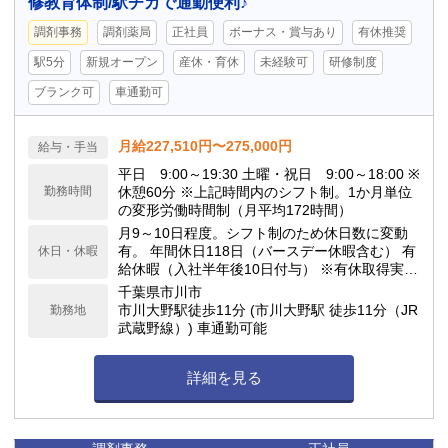
修教育体制/駅チカで通勤便利♪
調剤事務
調剤薬局
正社員
ボーナス・賞与あり
有休推奨
駅5分
新規オープン
産休・育休
未経験可
研修制度
ブランク可
車通勤可
月給227,510円〜275,000円
給与・手当
平日 9:00～19:30 土曜・祝日 9:00～18:00 ※
勤務時間
休憩60分 ※上記時間内のシフト制。1か月単位
の変形労働時間制（月平均172時間）
月9～10日程度。シフト制のため休日数に変動
有。 年間休日118日（バースデー休暇含む） 有
休日・休暇
給休暇（入社半年後10日付与） ※有休取得実
績：平均10.3日 年末年始
千葉県市川市
市川大野駅徒歩11分 (市川大野駅 徒歩11分（JR
勤務地
武蔵野線）) 車通勤可能
詳細を見る