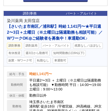
調剤事務
パート・アルバイト
染川薬局 太田窪店
【さいたま市南区／浦和駅】時給 1,141円〜★平日週
2〜3日＋土曜日（※土曜日は隔週勤務も相談可能）／
WワークOK◎ご経験者を募集中！車通勤OK♪
調剤事務
調剤薬局
パート・アルバイト
残業なし／ほぼなし
有休推奨
週3日から勤務可
短時間勤務(1日6h以下)
副業・Wワーク可
転勤なし
車通勤可
時給1,141円〜
給与・手当
平日週2〜3日 ＋ 土曜日（※土曜日は隔週勤務
も相談可能） ▼勤務時間 平日：14:00〜19:00
勤務時間
土曜日：9:00〜13:00
勤務日以外
休日・休暇
埼玉県さいたま市南区
浦和駅 徒歩18分（宇都宮線、JR高崎線、JR京
勤務地
浜東北線、JR湘南新宿ライン） / 南浦和駅 徒歩