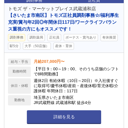
調剤事務
正社員
トモズ ザ・マーケットプレイス武蔵浦和店
【さいたま市南区】トモズ正社員調剤事務☆/福利厚生
充実/賞与年2回◎年間休日117日/ワークライフバラン
ス重視の方にもオススメです！
調剤事務
調剤薬局
正社員
ボーナス・賞与あり
有休推奨
駅5分
大手（50店舗）
産休・育休
月給207,000円〜
給与・手当
【平日 9：00～19：00、そのうち店舗のシフト
勤務時間
で8時間勤務】
週休2日 有給休暇（10日～20日）※入社後すぐ
に取得可/慶弔休暇/産前・産後休暇/育児休暇/介
休日・休暇
護休暇 年間休日：117日
埼玉県さいたま市南区
勤務地
JR武蔵野線 武蔵浦和駅 徒歩4分
詳細を見る