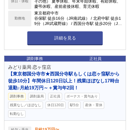
その他） 夏季休暇、年末年始休暇、有給休暇、
休日・休暇
も多いので、仕事終わりの予定も立てやすい環
慶弔休暇、産前産後休暇、育児休暇
境です。
東京都府中市
谷保駅 徒歩16分（JR南武線） / 北府中駅 徒歩1
勤務地
9分（JR武蔵野線） / 西国分寺駅 徒歩20分（JR
武蔵野線、JR中央線(快速)） 車通勤可能
詳細を見る
調剤事務
正社員
みどり薬局 恋ヶ窪店
【東京都国分寺市★西国分寺駅もしくは恋ヶ窪駅から
徒歩10分】年間休日120日以上！残業ほぼなし17時台
退勤♪月給19万円～＋賞与年2回！
調剤事務
調剤薬局
正社員
ボーナス・賞与あり
残業なし／ほぼなし
休日120日
駅5分
産休・育休
転勤なし
月給19万円〜
給与・手当