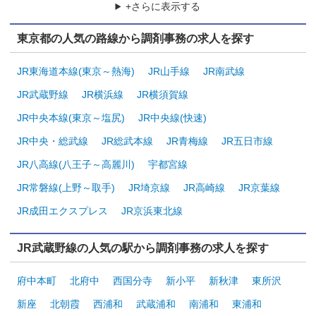
+さらに表示する
東京都の人気の路線から調剤事務の求人を探す
JR東海道本線(東京～熱海)
JR山手線
JR南武線
JR武蔵野線
JR横浜線
JR横須賀線
JR中央本線(東京～塩尻)
JR中央線(快速)
JR中央・総武線
JR総武本線
JR青梅線
JR五日市線
JR八高線(八王子～高麗川)
宇都宮線
JR常磐線(上野～取手)
JR埼京線
JR高崎線
JR京葉線
JR成田エクスプレス
JR京浜東北線
JR武蔵野線の人気の駅から調剤事務の求人を探す
府中本町
北府中
西国分寺
新小平
新秋津
東所沢
新座
北朝霞
西浦和
武蔵浦和
南浦和
東浦和