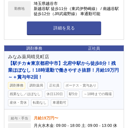
埼玉県越谷市
新越谷駅 徒歩11分（東武伊勢崎線） / 南越谷駅
勤務地
徒歩12分（JR武蔵野線） 車通勤可能
詳細を見る
調剤事務
正社員
みなみ薬局晴見町店
【駅チカ★東京都府中市】北府中駅から徒歩8分！残
業ほぼなし！18時退勤で働きやすさ抜群！月給19万円
～＋賞与年2回！
調剤事務
調剤薬局
正社員
ボーナス・賞与あり
残業なし／ほぼなし
休日120日
駅5分
～18時までの職場
産休・育休
転勤なし
車通勤可
月給19万円〜
給与・手当
月火水木金: 09:00 - 18:00 土: 09:00 - 13:00 休