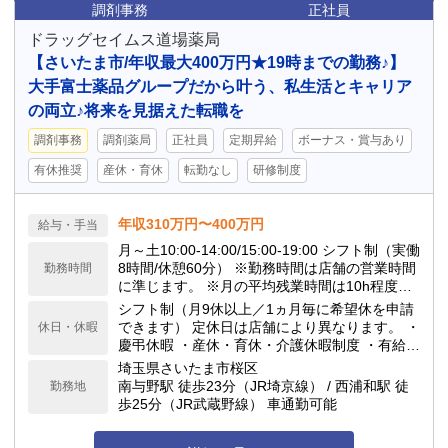
調剤事務
正社員
ドラッグセイムス道場薬局
【さいたま市/年収最大400万円★19時までの勤務♪】
大手富士薬品グループだから叶う、私生活とキャリア
の両立♪将来を見据えた転職を
調剤事務
調剤薬局
正社員
定期昇給
ボーナス・賞与あり
有休推奨
産休・育休
転勤なし
研修制度
年収310万円〜400万円
給与・手当
月～土10:00-14:00/15:00-19:00 シフト制（実働
8時間/休憩60分） ※勤務時間は店舗の営業時間
勤務時間
に準じます。 ※月の平均残業時間は10h程度で
す。 当ドラッグストアは閉局時間が早いのが特
シフト制（月9休以上／1ヵ月毎に希望休を申請
徴で、18:00や19:00の閉局が多いです。
できます） 定休日は店舗により異なります。 ・
休日・休暇
慶弔休暇 ・産休・育休・介護休暇制度 ・有給休
暇(勤務6ヶ月後10日付与) ★年間休日117日
埼玉県さいたま市桜区
南与野駅 徒歩23分（JR埼京線） / 西浦和駅 徒
勤務地
歩25分（JR武蔵野線） 車通勤可能