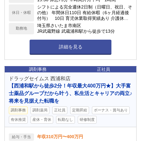
シフトによる完全週休2日制（日曜日、祝日、そ
の他） 年間休日110日 有給休暇（6ヶ月経過後
休日・休暇
付与） 10日 育児休業取得実績あり 介護休業
取得実績あり
埼玉県さいたま市南区
勤務地
JR武蔵野線 武蔵浦和駅から徒歩で13分
詳細を見る
調剤事務
正社員
ドラッグセイムス 西浦和店
【西浦和駅から徒歩2分！年収最大400万円★】大手富
士薬品グループだから叶う、私生活とキャリアの両立♪
将来を見据えた転職を
調剤事務
調剤薬局
正社員
定期昇給
ボーナス・賞与あり
有休推奨
産休・育休
転勤なし
研修制度
年収310万円〜400万円
給与・手当