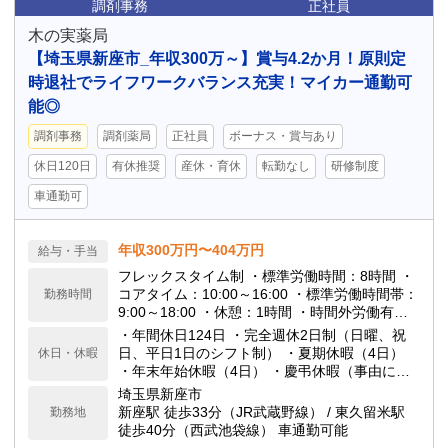
調剤事務
正社員
木の実薬局
【埼玉県新座市_年収300万～】賞与4.2か月！原則定
時退社でライフワークバランス充実！マイカー通勤可
能◎
調剤事務
調剤薬局
正社員
ボーナス・賞与あり
休日120日
有休推奨
産休・育休
転勤なし
研修制度
車通勤可
年収300万円〜404万円
給与・手当
フレックスタイム制 ・標準労働時間：8時間 ・
コアタイム：10:00～16:00 ・標準労働時間帯：
勤務時間
9:00～18:00 ・休憩：1時間 ・時間外労働有
無：有
・年間休日124日 ・完全週休2日制（日曜、祝
日、平日1日のシフト制） ・夏期休暇（4日）
休日・休暇
・年末年始休暇（4日） ・慶弔休暇（事由によ
り2～7日） ・育児・介護休暇
埼玉県新座市
新座駅 徒歩33分（JR武蔵野線） / 東久留米駅
勤務地
徒歩40分（西武池袋線） 車通勤可能