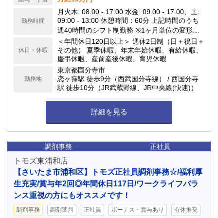
月火木: 08:00 - 17:00 水金: 09:00 - 17:00、土:
09:00 - 13:00 休憩時間：60分 上記時間のうち
勤務時間
週40時間のシフト制勤務 ※1ヶ月単位の変形労
働時間制(週平均40時間以内) 時間外労働：有
＜年間休日120日以上＞ 週休2日制（日＋祝日＋
（あっても月10時間以内です！） 基本はサクッ
その他） 夏季休暇、年末年始休暇、有給休暇、
休日・休暇
と定時退社できる日も多いので、仕事終わりの
慶弔休暇、産前産後休暇、育児休暇
予定も立てやすい環境です。
東京都国分寺市
恋ヶ窪駅 徒歩9分（西武国分寺線） / 西国分寺
勤務地
駅 徒歩10分（JR武蔵野線、JR中央線(快速)）
詳細を見る
調剤事務
正社員
トモズ東浦和店
【さいたま市浦和区】トモズ正社員調剤事務☆/福利厚
生充実/賞与年2回◎年間休日117日/ワークライフバラ
ンス重視の方にもオススメです！
調剤事務
調剤薬局
正社員
ボーナス・賞与あり
有休推奨