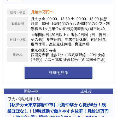
月給19万円〜
給与・手当
月火水金: 09:00 - 18:30 土: 09:00 - 13:00 休憩
時間：60分 上記時間のうち週40時間のシフト制
勤務時間
勤務 ※1ヶ月単位の変形労働時間制(週平均40時
間以内) 時間外労働：有（あっても月10時間以
＜年間休日120日以上＞ 週休2日制（日＋祝日＋
内です！） 基本はサクッと定時退社できる日も
その他） 夏季休暇、年末年始休暇、有給休暇、
休日・休暇
多いので、仕事終わりの予定も立てやすい環境
慶弔休暇、産前産後休暇、育児休暇
です。
東京都国分寺市
西国分寺駅 徒歩7分（JR武蔵野線、JR中央線
勤務地
(快速)） / 恋ヶ窪駅 徒歩10分（西武国分寺線）
詳細を見る
調剤事務
正社員
ワカバ薬局府中店
【駅チカ★東京都府中市】北府中駅から徒歩6分！残
業ほぼなし！18時退勤で働きやすさ抜群！月給19万円