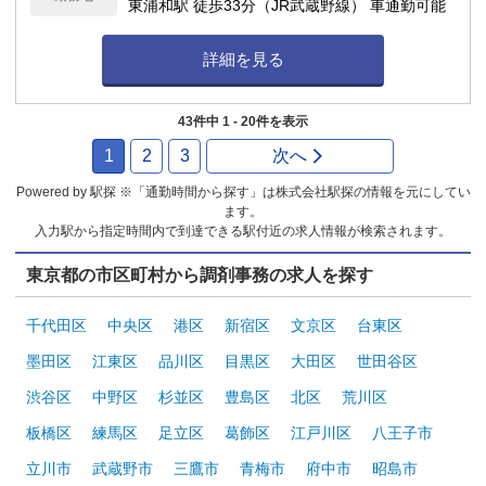
東浦和駅 徒歩33分（JR武蔵野線） 車通勤可能
詳細を見る
43件中 1 - 20件を表示
1
2
3
次へ
Powered by 駅探 ※「通勤時間から探す」は株式会社駅探の情報を元にしてい
ます。
入力駅から指定時間内で到達できる駅付近の求人情報が検索されます。
東京都の市区町村から調剤事務の求人を探す
千代田区
中央区
港区
新宿区
文京区
台東区
墨田区
江東区
品川区
目黒区
大田区
世田谷区
渋谷区
中野区
杉並区
豊島区
北区
荒川区
板橋区
練馬区
足立区
葛飾区
江戸川区
八王子市
立川市
武蔵野市
三鷹市
青梅市
府中市
昭島市